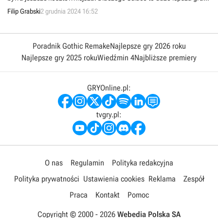
niż Concord i jak to się ma do tegorocznych nominacji do TGA.
Filip Grabski
2 grudnia 2024 16:52
Poradnik Gothic Remake
Najlepsze gry 2026 roku
Najlepsze gry 2025 roku
Wiedźmin 4
Najbliższe premiery
GRYOnline.pl:
tvgry.pl:
O nas
Regulamin
Polityka redakcyjna
Polityka prywatności
Ustawienia cookies
Reklama
Zespół
Praca
Kontakt
Pomoc
Copyright © 2000 -
2026
Webedia Polska SA