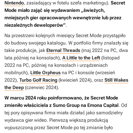
Nintendo
, zasiadający w fotelu szefa marketingu).
Secret
Mode miało zająć się wydawaniem „świeżych,
mniejszych gier opracowanych wewnętrznie lub przez
niezależnych deweloperów”
.
Na przestrzeni kolejnych miesięcy Secret Mode przystąpiło
do budowy swojego katalogu. W portfolio firmy znalazły się
takie produkcje, jak
Eternal Threads
(maj 2022 na PC, dwa
lata później na konsolach),
A Little to the Left
(listopad
2022 na PC, później na konsolach i urządzeniach
mobilnych),
Little Orpheus
na PC i konsole (wrzesień
2022),
Turbo Golf Racing
(kwiecień 2024), oraz
Still Wakes
the Deep
(czerwiec 2024).
W marcu 2024 roku poinformowano, że Secret Mode
zmieniło właściciela z Sumo Group na Emona Capital
. Od
tej pory opisywana firma miała działać jako samodzielny
wydawca gier wideo. Pierwszą większą produkcją
wypuszczoną przez Secret Mode po tej zmianie było