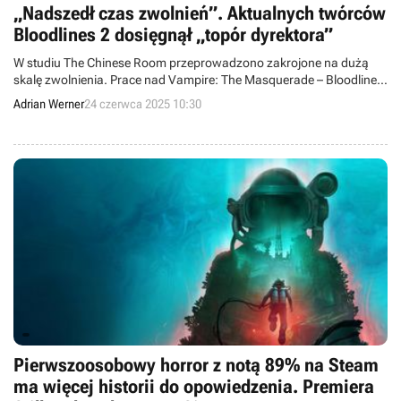
„Nadszedł czas zwolnień”. Aktualnych twórców
Bloodlines 2 dosięgnął „topór dyrektora”
W studiu The Chinese Room przeprowadzono zakrojone na dużą
skalę zwolnienia. Prace nad Vampire: The Masquerade – Bloodlines
2 mają być niezagrożone.
Adrian Werner
24 czerwca 2025 10:30
Pierwszoosobowy horror z notą 89% na Steam
ma więcej historii do opowiedzenia. Premiera