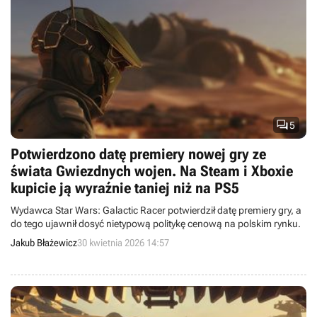

5
Potwierdzono datę premiery nowej gry ze
świata Gwiezdnych wojen. Na Steam i Xboxie
kupicie ją wyraźnie taniej niż na PS5
Wydawca Star Wars: Galactic Racer potwierdził datę premiery gry, a
do tego ujawnił dosyć nietypową politykę cenową na polskim rynku.
Jakub Błażewicz
30 kwietnia 2026 14:57