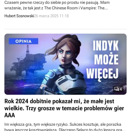
Czasem pewne rzeczy do siebie po prostu nie pasują. Mam
wrażenie, że tak jest z The Chinese Room i Vampire: The
Masquerade – Bloodlines 2. Brytyjskie studio tworzy dobre gry, jak
Hubert Sosnowski
26 marca 2025 11:18
Still Wakes the Deep, ale to produkcje kompletnie z innej bajki niż
RPG o wampirach.

4
Rok 2024 dobitnie pokazał mi, że małe jest
wielkie. Trzy grosze w temacie problemów gier
AAA
Im większa gra, tym większe ryzyko. Sukces kosztuje, ale porażka
bywa jeszcze kosztowniejsza. Dlaczego Selaco to dużo lepsza gra