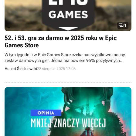

1
52. i 53. gra za darmo w 2025 roku w Epic
Games Store
W tym tygodniu w Epic Games Store czeka nas wyjątkowo mocny
zestaw darmowych gier. Jedna ma bowiem 95% pozytywnych
recenzji na Steamie, a druga 92%.
Hubert Śledziewski
28 sierpnia 2025 17:05