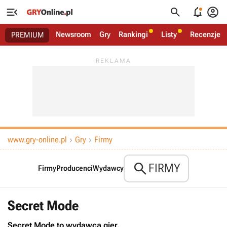




Newsroom
Gry
Rankingi
Listy
Recenzje
PREMIUM
www.gry-online.pl
Gry
Firmy



FIRMY
Firmy
Producenci
Wydawcy
Secret Mode
Secret Mode to wydawca gier.