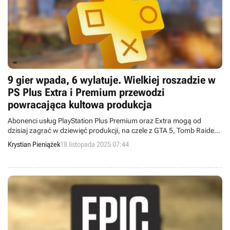
9 gier wpada, 6 wylatuje. Wielkiej roszadzie w
PS Plus Extra i Premium przewodzi
powracająca kultowa produkcja
Abonenci usług PlayStation Plus Premium oraz Extra mogą od
dzisiaj zagrać w dziewięć produkcji, na czele z GTA 5, Tomb Raider:
Anniversary czy The Talos Principle 2. Ponadto z katalogów tych
Krystian Pieniążek
18 listopada 2025 07:44
abonamentów wylatuje 6 pozycji.