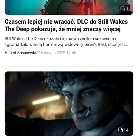

1
Czasem lepiej nie wracać. DLC do Still Wakes
The Deep pokazuje, że mniej znaczy więcej
Still Wakes The Deep okazało się małym wielkim sukcesem i
zgromadziło wierną horrorową widownię. Siren’s Rest, choć jest
solidnym DLC, pokazuje, że pewnych rzeczy nie warto
Hubert Sosnowski
27 czerwca 2025 14:40
rozbudowywać, bo tracą część swojego czaru.

14