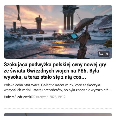

18
Szokująca podwyżka polskiej ceny nowej gry
ze świata Gwiezdnych wojen na PS5. Była
wysoka, a teraz stało się z nią coś
niezrozumiałego
Polska cena Star Wars: Galactic Racer w PS Store zaskoczyła
wszystkich w dniu startu preorderów, bo była znacznie wyższa niż
na PC i Xboxie. Zamiast jednak ją zmniejszyć, z jakiegoś powodu
Hubert Śledziewski
29 czerwca 2026 19:12
jeszcze bardziej ją zwiększono.