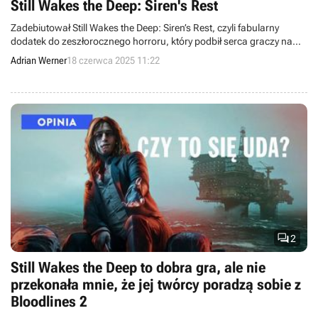
Still Wakes the Deep: Siren's Rest
Zadebiutował Still Wakes the Deep: Siren’s Rest, czyli fabularny
dodatek do zeszłorocznego horroru, który podbił serca graczy na
Steamie.
Adrian Werner
18 czerwca 2025 11:22

2
Still Wakes the Deep to dobra gra, ale nie
przekonała mnie, że jej twórcy poradzą sobie z
Bloodlines 2