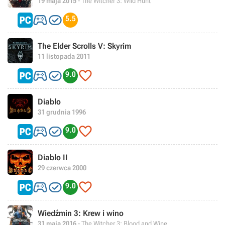
19 maja 2015
- The Witcher 3: Wild Hunt


5.5
The Elder Scrolls V: Skyrim
11 listopada 2011



9.0
Diablo
31 grudnia 1996



9.0
Diablo II
29 czerwca 2000



9.0
Wiedźmin 3: Krew i wino
31 maja 2016
- The Witcher 3: Blood and Wine