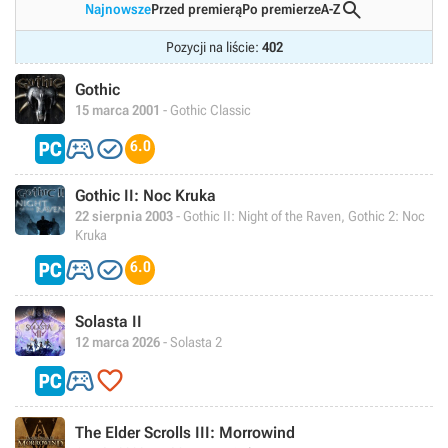

Najnowsze
Przed premierą
Po premierze
A-Z
Pozycji na liście:
402
Gothic
15 marca 2001
- Gothic Classic


6.0
Gothic II: Noc Kruka
22 sierpnia 2003
- Gothic II: Night of the Raven, Gothic 2: Noc
Kruka


6.0
Solasta II
12 marca 2026
- Solasta 2


The Elder Scrolls III: Morrowind