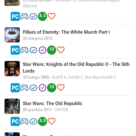
22 sierpnia 2001
- Arcanum: Of Steamworks and Magick
Obscura



8.5
Pillars of Eternity: The White March Part I
25 sierpnia 2015




10
Star Wars: Knights of the Old Republic II - The Sith
Lords
10 lutego 2005
- KotOR II, KotOR 2, Star Wars KotOR 2




10
Star Wars: The Old Republic
20 grudnia 2011
- SWTOR



8.0