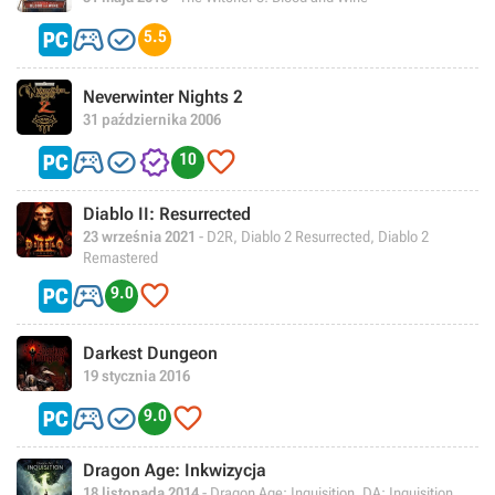


5.5
Neverwinter Nights 2
31 października 2006




10
Diablo II: Resurrected
23 września 2021
- D2R, Diablo 2 Resurrected, Diablo 2
Remastered


9.0
Darkest Dungeon
19 stycznia 2016



9.0
Dragon Age: Inkwizycja
18 listopada 2014
- Dragon Age: Inquisition, DA: Inquisition,