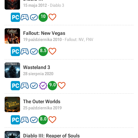
15 maja 2012
- Diablo 3



10
Fallout: New Vegas
19 października 2010
- Fallout: NV, FNV



8.5
Wasteland 3
28 sierpnia 2020




9.0
The Outer Worlds
25 października 2019



8.0
Diablo III: Reaper of Souls