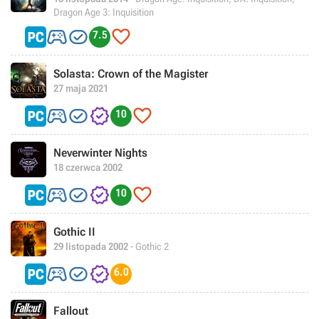
Dragon Age 3: Inquisition



7.5
Solasta: Crown of the Magister
27 maja 2021




10
Neverwinter Nights
18 czerwca 2002




10
Gothic II
29 listopada 2002
- Gothic 2



6.0
Fallout