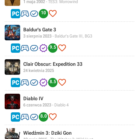
1 maja 2002
- TES3: Morrowind



10
Baldur's Gate 3
3 sierpnia 2023
- Baldur's Gate III, BG3




9.5
Clair Obscur: Expedition 33
24 kwietnia 2025




8.5
Diablo IV
6 czerwca 2023
- Diablo 4



8.0
Wiedźmin 3: Dziki Gon