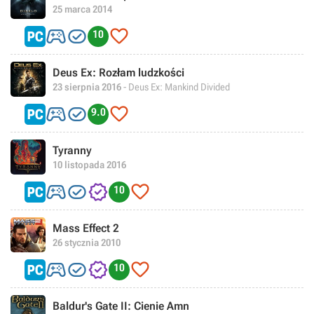
25 marca 2014



10
Deus Ex: Rozłam ludzkości
23 sierpnia 2016
- Deus Ex: Mankind Divided



9.0
Tyranny
10 listopada 2016




10
Mass Effect 2
26 stycznia 2010




10
Baldur's Gate II: Cienie Amn