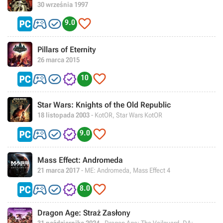
30 września 1997



9.0
Pillars of Eternity
26 marca 2015




10
Star Wars: Knights of the Old Republic
18 listopada 2003
- KotOR, Star Wars KotOR




9.0
Mass Effect: Andromeda
21 marca 2017
- ME: Andromeda, Mass Effect 4




8.0
Dragon Age: Straż Zasłony