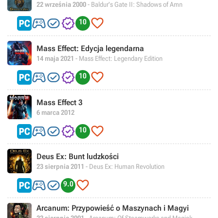
22 września 2000
- Baldur's Gate II: Shadows of Amn




10
Mass Effect: Edycja legendarna
14 maja 2021
- Mass Effect: Legendary Edition




10
Mass Effect 3
6 marca 2012




10
Deus Ex: Bunt ludzkości
23 sierpnia 2011
- Deus Ex: Human Revolution



9.0
Arcanum: Przypowieść o Maszynach i Magyi