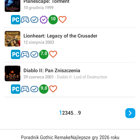
Planescape: Torment
10 grudnia 1999




10
Lionheart: Legacy of the Crusader
12 sierpnia 2003



7.0
Diablo II: Pan Zniszczenia
29 czerwca 2001
- Diablo II: Lord of Destruction



9.0

1
2
3
4
5
...
9
Poradnik Gothic Remake
Najlepsze gry 2026 roku