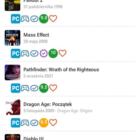
Fallout 2
31 października 1998



9.0
Mass Effect
28 maja 2008




10
Pathfinder: Wrath of the Righteous
2 września 2021



9.5
Dragon Age: Początek
3 listopada 2009
- Dragon Age: Origins



6.5
Diablo III