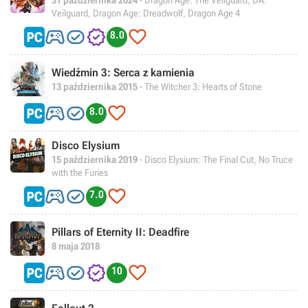
31 października 2024
- Dragon Age: The Veilguard, DA:
Veilguard, Dragon Age: Dreadwolf, Dragon Age 4




8.0
Wiedźmin 3: Serca z kamienia
13 października 2015
- The Witcher 3: Hearts of Stone



8.0
Disco Elysium
15 października 2019
- Disco Elysium: The Final Cut, No Truce
with the Furies



7.0
Pillars of Eternity II: Deadfire
8 maja 2018




10