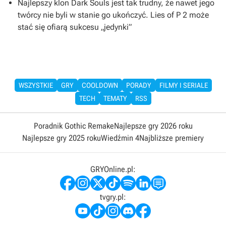
Najlepszy klon Dark Souls jest tak trudny, że nawet jego
twórcy nie byli w stanie go ukończyć. Lies of P 2 może
stać się ofiarą sukcesu „jedynki”
WSZYSTKIE
GRY
COOLDOWN
PORADY
FILMY I SERIALE
TECH
TEMATY
RSS
Poradnik Gothic Remake
Najlepsze gry 2026 roku
Najlepsze gry 2025 roku
Wiedźmin 4
Najbliższe premiery
GRYOnline.pl:
tvgry.pl: