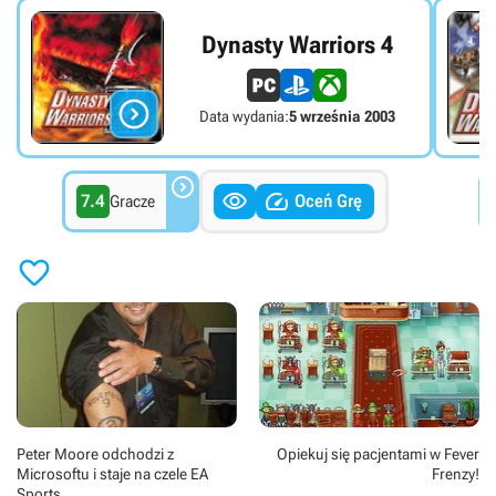
Dynasty Warriors 4

Data wydania:
5 września 2003



7.4
Oceń Grę
Gracze

Peter Moore odchodzi z
Opiekuj się pacjentami w Fever
Microsoftu i staje na czele EA
Frenzy!
Sports