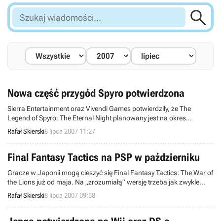

Szukaj
wiadomości...
Nowa część przygód Spyro potwierdzona
Sierra Entertainment oraz Vivendi Games potwierdziły, że The
Legend of Spyro: The Eternal Night planowany jest na okres
przedświąteczny i ukaże się na PlayStation 2, Wii, DS-a i GBA.
Rafał Skierski
8 lipca 2007 11:27
Znowu więc będziemy musieli pomóc małemu smokowi w
ratowaniu świata.
Final Fantasy Tactics na PSP w październiku
Gracze w Japonii mogą cieszyć się Final Fantasy Tactics: The War of
the Lions już od maja. Na „zrozumiałą” wersję trzeba jak zwykle
czekać odpowiednio dłużej. Notka prasowa Square-Enix mówi, że
Rafał Skierski
8 lipca 2007 09:58
będziemy mogli zagrać w ten tytuł od października.