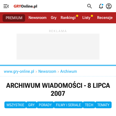




Newsroom
Gry
Rankingi
Listy
Recenzje
PREMIUM
www.gry-online.pl
Newsroom
Archiwum


ARCHIWUM WIADOMOŚCI - 8 LIPCA
2007
WSZYSTKIE
GRY
PORADY
FILMY I SERIALE
TECH
TEMATY