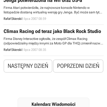
Jenga potwierdzona na Wii oraz DS-a
Firma Atari potwierdziła, że najnowsze konsole Nintendo w
listopadzie dostaną wirtualną wersję gry Jenga. Być może sam tytuł
niewiele Wam mówi, ale są duże szanse na to, że już mieliście z tą
Rafał Skierski
8 lipca 2007 08:59
produkcją do czynienia.
Climax Racing od teraz jako Black Rock Studio
Firma Disney Interactive ogłosiła, że zespół Climax Racing
(odpowiedzialny między innymi za Moto GP dla THQ) zmienił nazwę
na Black Rock Studio. Nie oznacza to jednak, że zmienia się jego
Rafał Skierski
8 lipca 2007 08:35
profil – specjalnością brytyjskiego developera dalej mają być wyścigi.
NASTĘPNY DZIEŃ
POPRZEDNI DZIEŃ
Kalendarz Wiadomości