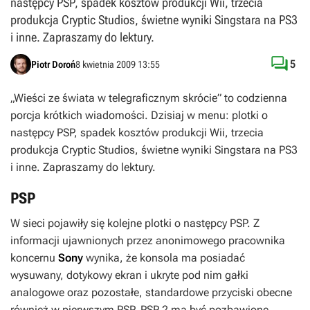
następcy PSP, spadek kosztów produkcji Wii, trzecia
produkcja Cryptic Studios, świetne wyniki Singstara na PS3
i inne. Zapraszamy do lektury.

5
Piotr Doroń
8 kwietnia 2009 13:55
„Wieści ze świata w telegraficznym skrócie” to codzienna
porcja krótkich wiadomości. Dzisiaj w menu: plotki o
następcy PSP, spadek kosztów produkcji Wii, trzecia
produkcja Cryptic Studios, świetne wyniki Singstara na PS3
i inne. Zapraszamy do lektury.
PSP
W sieci pojawiły się kolejne plotki o następcy PSP. Z
informacji ujawnionych przez anonimowego pracownika
koncernu
Sony
wynika, że konsola ma posiadać
wysuwany, dotykowy ekran i ukryte pod nim gałki
analogowe oraz pozostałe, standardowe przyciski obecne
również w pierwszym PSP. PSP 2 ma być pozbawione