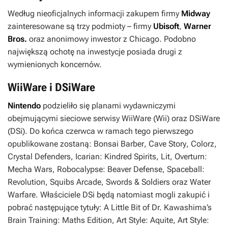
Według nieoficjalnych informacji zakupem firmy
Midway
zainteresowane są trzy podmioty – firmy
Ubisoft
,
Warner
Bros.
oraz anonimowy inwestor z Chicago. Podobno
największą ochotę na inwestycje posiada drugi z
wymienionych koncernów.
WiiWare i DSiWare
Nintendo
podzieliło się planami wydawniczymi
obejmującymi sieciowe serwisy WiiWare (Wii) oraz DSiWare
(DSi). Do końca czerwca w ramach tego pierwszego
opublikowane zostaną:
Bonsai Barber
,
Cave Story
,
Colorz
,
Crystal Defenders
,
Icarian: Kindred Spirits
,
Lit
,
Overturn:
Mecha Wars
,
Robocalypse: Beaver Defense
,
Spaceball:
Revolution
,
Squibs Arcade, Swords & Soldiers
oraz
Water
Warfare
. Właściciele DSi będą natomiast mogli zakupić i
pobrać następujące tytuły:
A Little Bit of Dr. Kawashima’s
Brain Training: Maths Edition
,
Art Style: Aquite
,
Art Style: