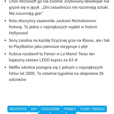
Choć Microsoft go nie zwolnił, zirytowany deweloper nie
gryzie się w język. „Oni zasadniczo nie rozumieją sztuki.
Nie rozumieją gier”
Rola złoczyńcy zapewniła Jackowi Nicholsonowi
fortunę. To jedna z największych wypłat w historii
Hollywood
Sony zarabia na każdej fizycznej grze na Xboxa, ale i tak
to PlayStation jako pierwsze rezygnuje z płyt
Kubica rozsławił to Ferrari w Le Mans! Teraz ten
bajeczny zestaw LEGO kupisz za 63 zł
Netflix wkrótce pożegna się z jednym z największych
hitów lat 2000. To ostatnie tygodnie na obejrzenie 26
odcinków
WSZYSTKIE
GRY
COOLDOWN
PORADY
FILMY I SERIALE