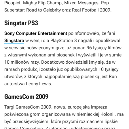
Picopict
,
Mighty Flip Champ
,
Mixed Messages
,
Pop
Superstar: Road to Celebrity
oraz
Real Football 2009
.
Singstar PS3
Sony Computer Entertainment
poinformowało, że fani
Singstara
w wersji dla PlayStation 3 nagrali i opublikowali
w serwisie poświęconym grze już ponad 96 tysięcy filmów
z własnymi wykonaniami piosenek i wyświetlili je w sumie
10 milionów razy. Dodatkowo dowiedzieliśmy się, że w
ramach produkcji zostało już opublikowanych 10 tysięcy
utworów, z których najpopularniejszą piosenką jest
Run
autorstwa Leony Lewis.
GamesCom 2009
Targi GamesCom 2009, nowa, europejska impreza
poświecona grom organizowana w niemieckiej Kolonii, ma
być przedsięwzięciem, które przyćmi rozmachem lipskie
Games Convention. Z informacji udostępnionych przez