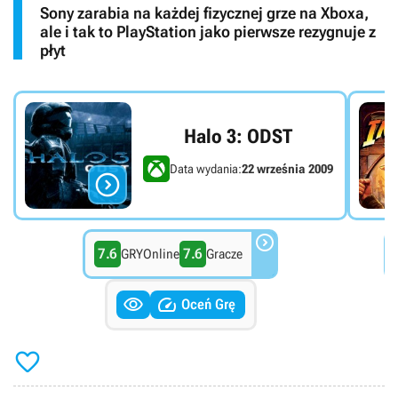
Sony zarabia na każdej fizycznej grze na Xboxa,
ale i tak to PlayStation jako pierwsze rezygnuje z
płyt
Halo 3: ODST
Data wydania:
22 września 2009


7.6
7.6
GRYOnline
Gracze


Oceń Grę
