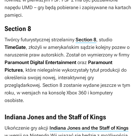
napędu UMD – gry będą pobierane i zapisywane na kartach
pamięci.
Section 8
Twórcy futurystycznej strzelaniny
Section 8
, studio
TimeGate
, złożyli w amerykańskim sądzie kolejny pozew o
naruszenie praw autorskich. Został on wymierzony w firmy
Paramount Digital Entertainment
oraz
Paramount
Pictures
, które nielegalnie wykorzystały tytuł produkcji do
określenia swojej nowej, interaktywnej gry
przeglądarkowej.
Section 8
zostanie wydane jeszcze w tym
roku, w wersjach na konsolę Xbox 360 i komputery
osobiste.
Indiana Jones and the Staff of Kings
Ukończenie gry akcji
Indiana Jones and the Staff of Kings
w wersji na Nintendo Wii wiązać się będzie z możliwością