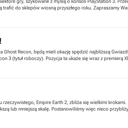
 niektóre gry, szykowane z myślą o konsoli PlayStation 3. Pr
ącą trafić do sklepów wiosną przyszłego roku. Zapraszamy W
ii!
!
a Ghost Recon, będą mieli okazję spędzić najbliższą Gwiazdkę
on 3 (tytuł roboczy). Pozycja ta ukaże się wraz z premierą
 rzeczywistego, Empire Earth 2, zbliża się wielkimi krokami. N
większą lub mniejszą skalę. Postanowiliśmy więc nieco przyb
w.