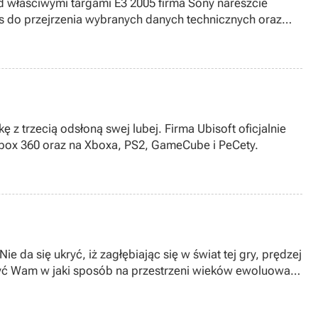
zed właściwymi targami E3 2005 firma Sony nareszcie
as do przejrzenia wybranych danych technicznych oraz
 z trzecią odsłoną swej lubej. Firma Ubisoft oficjalnie
 Xbox 360 oraz na Xboxa, PS2, GameCube i PeCety.
ie da się ukryć, iż zagłębiając się w świat tej gry, prędzej
liżyć Wam w jaki sposób na przestrzeni wieków ewoluowały