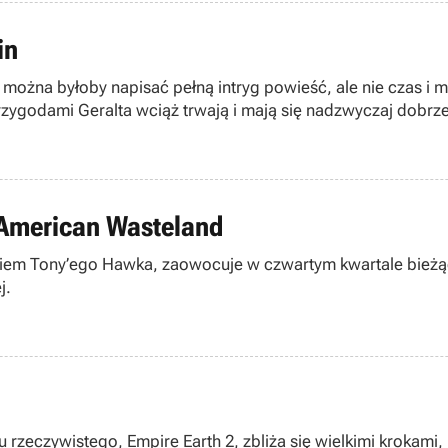
in
można byłoby napisać pełną intryg powieść, ale nie czas i m
rzygodami Geralta wciąż trwają i mają się nadzwyczaj dobrze
 American Wasteland
skiem Tony’ego Hawka, zaowocuje w czwartym kwartale bież
j.
su rzeczywistego, Empire Earth 2, zbliża się wielkimi krokam