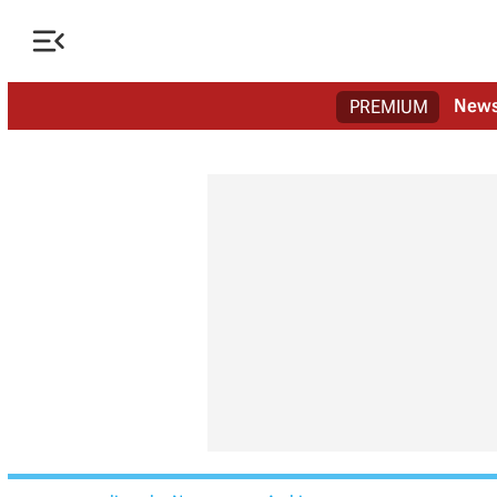

New
PREMIUM