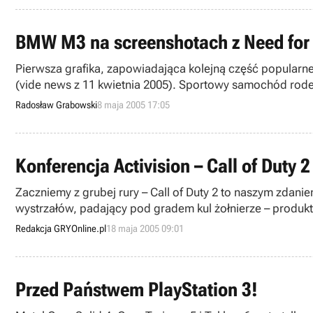
BMW M3 na screenshotach z Need for
Pierwsza grafika, zapowiadająca kolejną część popularne
(vide news z 11 kwietnia 2005). Sportowy samochód rode
Czytelnikom.
Radosław Grabowski
8 maja 2005 17:05
Konferencja Activision – Call of Duty 2
Zaczniemy z grubej rury – Call of Duty 2 to naszym zdanie
wystrzałów, padający pod gradem kul żołnierze – produkt 
Redakcja GRYOnline.pl
18 maja 2005 09:01
Przed Państwem PlayStation 3!