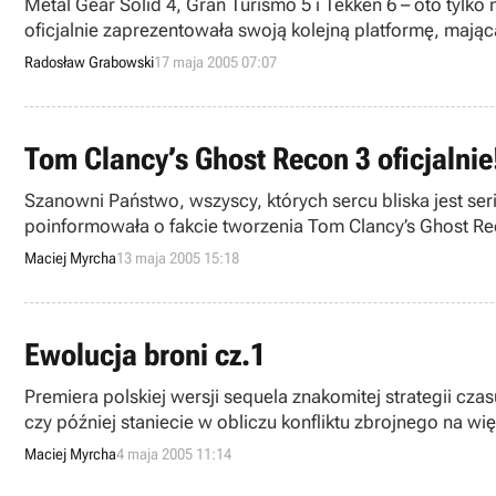
Metal Gear Solid 4, Gran Turismo 5 i Tekken 6 – oto tylko
oficjalnie zaprezentowała swoją kolejną platformę, maj
oglądnięcia projektu (design może ulec zmianie) i fotograf
Radosław Grabowski
17 maja 2005 07:07
Tom Clancy’s Ghost Recon 3 oficjalnie
Szanowni Państwo, wszyscy, których sercu bliska jest seri
poinformowała o fakcie tworzenia Tom Clancy’s Ghost Rec
Maciej Myrcha
13 maja 2005 15:18
Ewolucja broni cz.1
Premiera polskiej wersji sequela znakomitej strategii czasu
czy później staniecie w obliczu konfliktu zbrojnego na 
środki służące człowiekowi do eksterminacji przeciwnikó
Maciej Myrcha
4 maja 2005 11:14