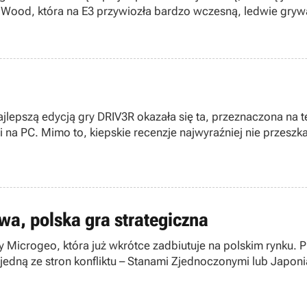
JoWood, która na E3 przywiozła bardzo wczesną, ledwie gryw
. Duży.
jlepszą edycją gry DRIV3R okazała się ta, przeznaczona na
świadczy ta
alnie zapowiedziany
wa, polska gra strategiczna
my Microgeo, która już wkrótce zadbiutuje na polskim rynku.
jedną ze stron konfliktu – Stanami Zjednoczonymi lub Japoni