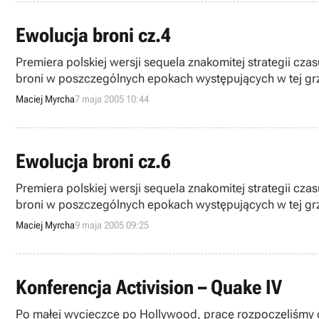
Ewolucja broni cz.4
Premiera polskiej wersji sequela znakomitej strategii cza
broni w poszczególnych epokach występujących w tej grze
Maciej Myrcha
7 maja 2005 10:44
Ewolucja broni cz.6
Premiera polskiej wersji sequela znakomitej strategii cza
broni w poszczególnych epokach występujących w tej grze
Maciej Myrcha
9 maja 2005 09:25
Konferencja Activision – Quake IV
Po małej wycieczce po Hollywood, pracę rozpoczęliśmy od