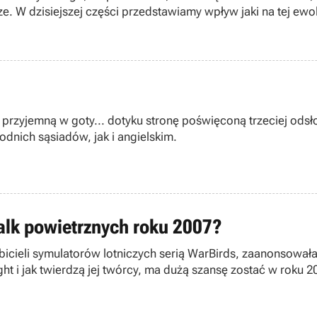
. W dzisiejszej części przedstawiamy wpływ jaki na tej ewol
rzyjemną w goty... dotyku stronę poświęconą trzeciej odsłon
dnich sąsiadów, jak i angielskim.
walk powietrznych roku 2007?
lbicieli symulatorów lotniczych serią WarBirds, zaanonsował
ght i jak twierdzą jej twórcy, ma dużą szansę zostać w roku 