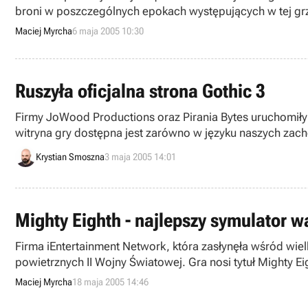
broni w poszczególnych epokach występujących w tej grze
Maciej Myrcha
6 maja 2005 10:30
Ruszyła oficjalna strona Gothic 3
Firmy JoWood Productions oraz Pirania Bytes uruchomiły p
witryna gry dostępna jest zarówno w języku naszych zacho
Krystian Smoszna
3 maja 2005 14:01
Mighty Eighth - najlepszy symulator 
Firma iEntertainment Network, która zasłynęła wśród wie
powietrznych II Wojny Światowej. Gra nosi tytuł Mighty Ei
Lotniczą.
Maciej Myrcha
18 maja 2005 14:46