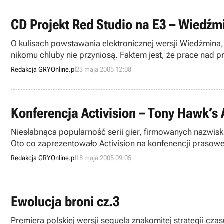
CD Projekt Red Studio na E3 – Wiedźm
O kulisach powstawania elektronicznej wersji Wiedźmina, 
nikomu chluby nie przyniosą. Faktem jest, że prace nad p
targach E3.
Redakcja GRYOnline.pl
23 maja 2005 12:08
Konferencja Activision – Tony Hawk’s
Niesłabnąca popularność serii gier, firmowanych nazwi
Oto co zaprezentowało Activision na konfenencji prasowe
Redakcja GRYOnline.pl
18 maja 2005 09:05
Ewolucja broni cz.3
Premiera polskiej wersji sequela znakomitej strategii cza