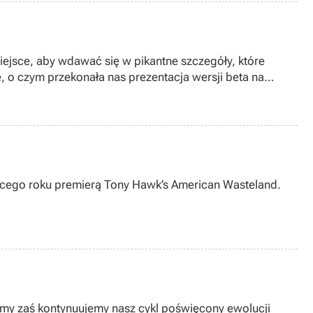
iejsce, aby wdawać się w pikantne szczegóły, które
, o czym przekonała nas prezentacja wersji beta na
ącego roku premierą Tony Hawk’s American Wasteland.
i, my zaś kontynuujemy nasz cykl poświęcony ewolucji