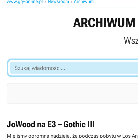
www.gry-online.pl
Newsroom
Archiwum


ARCHIWUM 
Wsz
Szukaj
wiadomości...
JoWood na E3 – Gothic III
Mieliśmy ogromną nadzieję, że podczas pobytu w Los Angel