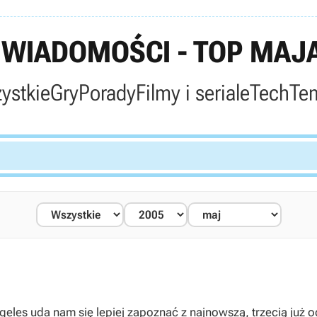
WIADOMOŚCI - TOP MAJA
ystkie
Gry
Porady
Filmy i seriale
Tech
Te
es uda nam się lepiej zapoznać z najnowszą, trzecią już od