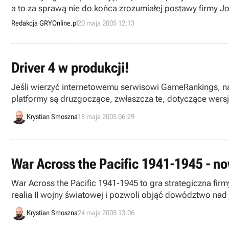
a to za sprawą nie do końca zrozumiałej postawy firmy 
wciąż w fazie intensywnej produkcji, ale zawód jednak był
Redakcja GRYOnline.pl
20 maja 2005 12:13
Driver 4 w produkcji!
Jeśli wierzyć internetowemu serwisowi GameRankings, na
platformy są druzgoczące, zwłaszcza te, dotyczące wersji na PC. Mimo to, kiepskie recenzje najwyraźniej nie przeszkadzają szefom koncernu, o czym najlepiej 
wiadomość. Mówiąc krótko: „czwarty” Driver został oficj
Krystian Smoszna
18 maja 2005 06:29
War Across the Pacific 1941-1945 - no
War Across the Pacific 1941-1945 to gra strategiczna fir
realia II wojny światowej i pozwoli objąć dowództwo nad 
Krystian Smoszna
24 maja 2005 13:06