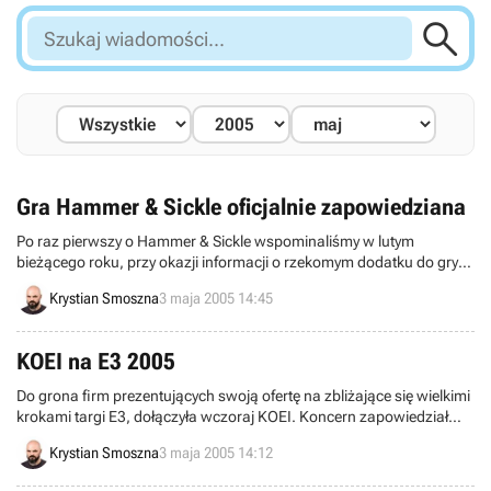

Szukaj
wiadomości...
Gra Hammer & Sickle oficjalnie zapowiedziana
Po raz pierwszy o Hammer & Sickle wspominaliśmy w lutym
bieżącego roku, przy okazji informacji o rzekomym dodatku do gry
Silent Storm. Kilka dni temu – dokładnie 29 kwietnia – Nival
Krystian Smoszna
3 maja 2005 14:45
Interactive opublikował oświadczenie prasowe, w którym oficjalnie
zapowiedział wspomniany program.
KOEI na E3 2005
Do grona firm prezentujących swoją ofertę na zbliżające się wielkimi
krokami targi E3, dołączyła wczoraj KOEI. Koncern zapowiedział
publiczny pokaz kilku znanych gier, a także jeden tajemniczy tytuł,
Krystian Smoszna
3 maja 2005 14:12
przeznaczony na konsolę PlayStation 3.