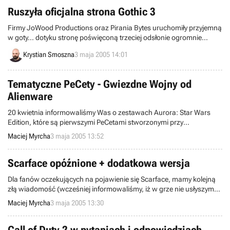
Ruszyła oficjalna strona Gothic 3
Firmy JoWood Productions oraz Pirania Bytes uruchomiły przyjemną
w goty... dotyku stronę poświęconą trzeciej odsłonie ogromnie
popularnej nad Wisłą serii Gothic. Oficjalna witryna gry dostępna jest
Krystian Smoszna
3 maja 2005 14:01
zarówno w języku naszych zachodnich sąsiadów, jak i angielskim.
Tematyczne PeCety - Gwiezdne Wojny od
Alienware
20 kwietnia informowaliśmy Was o zestawach Aurora: Star Wars
Edition, które są pierwszymi PeCetami stworzonymi przy
wykorzystaniu oficjalne licencje Gwiezdnych Wojen. Dzisiaj damy
Maciej Myrcha
3 maja 2005 13:52
Wam szansę wygrać jeden z tych zestawów - oczywiście na stronie
ich producenta:)
Scarface opóźnione + dodatkowa wersja
Dla fanów oczekujących na pojawienie się Scarface, mamy kolejną
złą wiadomość (wcześniej informowaliśmy, iż w grze nie usłyszymy
Ala Pacino). Otóż jak podali przedstawiciele Vivendi Universal,
Maciej Myrcha
3 maja 2005 13:30
Scarface nie ujrzy światła dziennego przynajmniej do roku 2006.
Jednocześnie potwierdzono, iż przygotowywana jest wersja gry na
konsole nowej generacji, najprawdopodobniej Xbox 360.