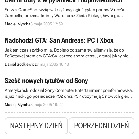
Call of Duty 2 w pytaniach i odpowiedziach
Serwis GameSpot wziął w krzyżowy ogień pytań panów Vince'a
Zampella, prezesa Infinity Ward, oraz Zieda Rieke, głównego
projektanta Call of Duty 2, dzięki czemu gracze mają szansę poznać
Maciej Myrcha
3 maja 2005 12:59
nieco więcej szczegółów na temat tej gry. Poniżej przedstawiamy
wybrane, najciekawsze fragmenty tego wywiadu.
Nadchodzi GTA: San Andreas: PC i Xbox
Jak ten czas szybko mija. Dopiero co zamartwialiśmy się, że do
PeCetowej premiery GTA:SA jeszcze sporo czasu, a tutaj jakby nie
patrzeć, pozostało zaledwie nieco ponad miesiąc czekania. Przy
Daniel Sodkiewicz
3 maja 2005 10:43
okazji pojawienia się nowych screenów, zapraszam do zapoznania
się ze szczegółami na temat wydań PC i Xbox, jakie ukazały się
niedawno w sieci.
Sześć nowych tytułów od Sony
Amerykański oddział Sony Computer Entertainment poinformowała,
iż już niedługo posiadacze PS2 oraz PSP otrzymają 6 nowych gier
(odpowiednio po 3 gry na każdą konsolę). Tytuły te ukażą się
Maciej Myrcha
3 maja 2005 10:22
wyłącznie na wspomniane konsole, a daty ich wydania zostały
umieszczone pomiędzy sierpniem a grudniem tego roku.
NASTĘPNY DZIEŃ
POPRZEDNI DZIEŃ