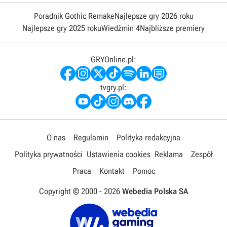
Poradnik Gothic Remake
Najlepsze gry 2026 roku
Najlepsze gry 2025 roku
Wiedźmin 4
Najbliższe premiery
GRYOnline.pl:
tvgry.pl:
O nas
Regulamin
Polityka redakcyjna
Polityka prywatności
Ustawienia cookies
Reklama
Zespół
Praca
Kontakt
Pomoc
Copyright © 2000 -
2026
Webedia Polska SA