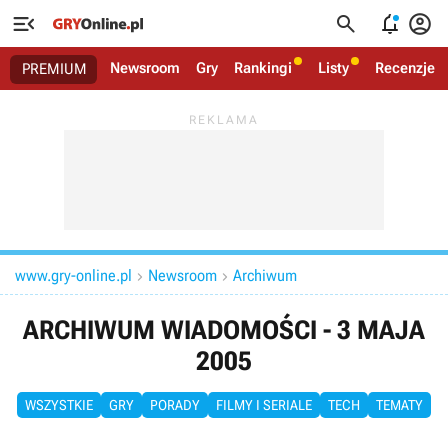




Newsroom
Gry
Rankingi
Listy
Recenzje
PREMIUM
www.gry-online.pl
Newsroom
Archiwum


ARCHIWUM WIADOMOŚCI - 3 MAJA
2005
WSZYSTKIE
GRY
PORADY
FILMY I SERIALE
TECH
TEMATY