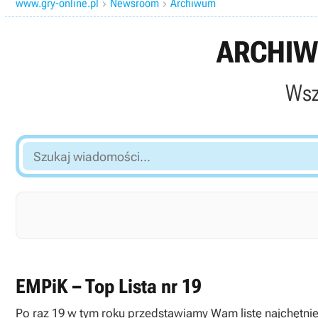
www.gry-online.pl
Newsroom
Archiwum


ARCHIW
Wsz
Szukaj
wiadomości...
EMPiK – Top Lista nr 19
Po raz 19 w tym roku przedstawiamy Wam listę najchętni