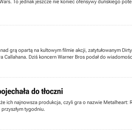
 Wars. To jednak jeszcze nie koniec ofensywy duńskiego pote
du Gwiezdnych Wojen.
ltowym filmie akcji, zatytułowanym Dirty Harry (Brudny Harry). Wówczas nie był
 Callahana. Dziś koncern Warner Bros podał do wiadomości,
ojechała do tłoczni
że ich najnowsza produkcja, czyli gra o nazwie Metalheart: 
 przyszłym tygodniu.