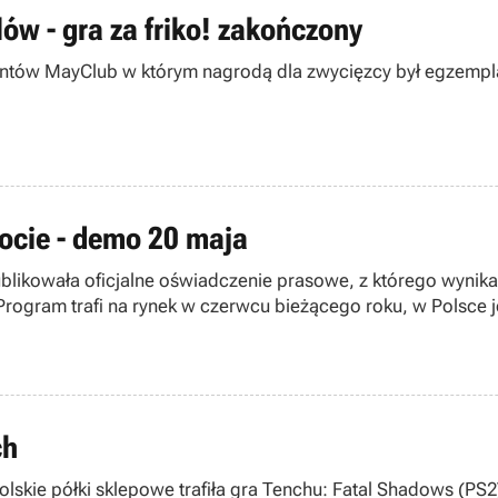
lów - gra za friko! zakończony
ntów MayClub w którym nagrodą dla zwycięzcy był egzempla
ocie - demo 20 maja
ublikowała oficjalne oświadczenie prasowe, z którego wynik
Program trafi na rynek w czerwcu bieżącego roku, w Polsce j
ch
skie półki sklepowe trafiła gra Tenchu: Fatal Shadows (PS2