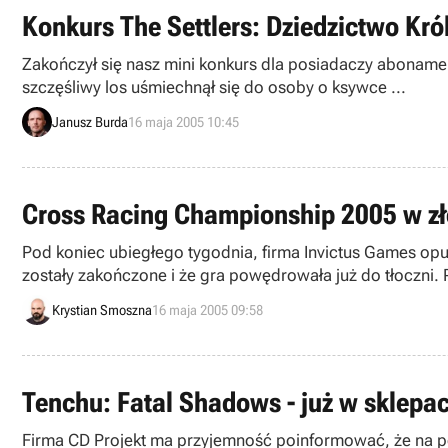
Konkurs The Settlers: Dziedzictwo Kró
Zakończył się nasz mini konkurs dla posiadaczy aboname
szczęśliwy los uśmiechnął się do osoby o ksywce ...
Janusz Burda
16 maja 2005 10:45
Cross Racing Championship 2005 w zł
Pod koniec ubiegłego tygodnia, firma Invictus Games op
zostały zakończone i że gra powędrowała już do tłoczni. 
Krystian Smoszna
16 maja 2005 09:58
Tenchu: Fatal Shadows - już w sklepa
Firma CD Projekt ma przyjemność poinformować, że na pol