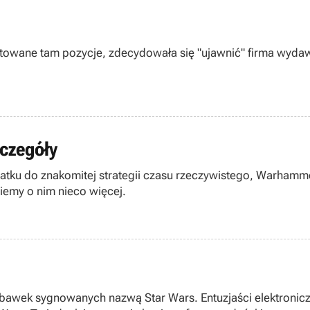
zentowane tam pozycje, zdecydowała się "ujawnić" firma wy
zczegóły
tku do znakomitej strategii czasu rzeczywistego, Warhamme
iemy o nim nieco więcej.
zabawek sygnowanych nazwą Star Wars. Entuzjaści elektroni