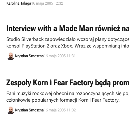
Karolina Talaga
16 maja 2005 12:32
Interview with a Made Man również n
Studio Silverback zapowiedziało wczoraj plany dotyczące
konsol PlayStation 2 oraz Xbox. Wraz ze wspomnianą inf
wymieniony tytuł będzie można zobaczyć.
Krystian Smoszna
16 maja 2005 11:31
Zespoły Korn i Fear Factory będą pr
Fani muzyki rockowej obecni na rozpoczynających się poj
członkowie popularnych formacji Korn i Fear Factory.
Krystian Smoszna
16 maja 2005 11:02