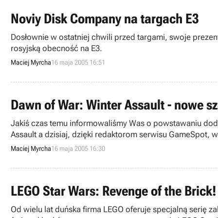
Noviy Disk Company na targach E3
Dosłownie w ostatniej chwili przed targami, swoje pre
rosyjską obecność na E3.
Maciej Myrcha
16 maja 2005 16:51
Dawn of War: Winter Assault - nowe s
Jakiś czas temu informowaliśmy Was o powstawaniu doda
Assault a dzisiaj, dzięki redaktorom serwisu GameSpot, w
Maciej Myrcha
16 maja 2005 16:30
LEGO Star Wars: Revenge of the Brick!
Od wielu lat duńska firma LEGO oferuje specjalną serię 