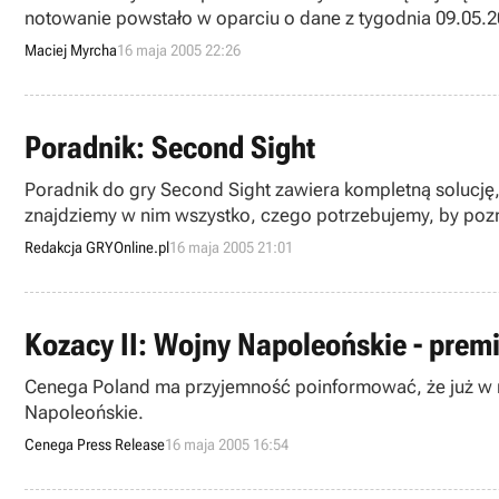
notowanie powstało w oparciu o dane z tygodnia 09.05.2
Maciej Myrcha
16 maja 2005 22:26
Poradnik: Second Sight
Poradnik do gry Second Sight zawiera kompletną solucję, 
znajdziemy w nim wszystko, czego potrzebujemy, by poz
Redakcja GRYOnline.pl
16 maja 2005 21:01
Kozacy II: Wojny Napoleońskie - prem
Cenega Poland ma przyjemność poinformować, że już w naj
Napoleońskie.
Cenega Press Release
16 maja 2005 16:54