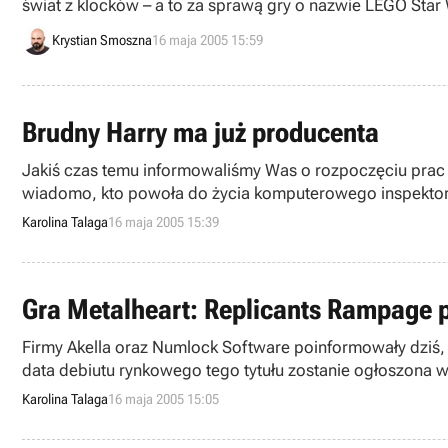
świat z klocków – a to za sprawą gry o nazwie LEGO Star
najnowszą edycję swoich wyrobów – klocków z III Epizo
Krystian Smoszna
16 maja 2005 15:59
Brudny Harry ma już producenta
Jakiś czas temu informowaliśmy Was o rozpoczęciu prac nad grą opartą na ku
wiadomo, kto powoła do życia komputerowego inspektora
Collective.
Karolina Talaga
16 maja 2005 15:39
Gra Metalheart: Replicants Rampage p
Firmy Akella oraz Numlock Software poinformowały dziś, 
data debiutu rynkowego tego tytułu zostanie ogłoszona w
Karolina Talaga
16 maja 2005 15:05