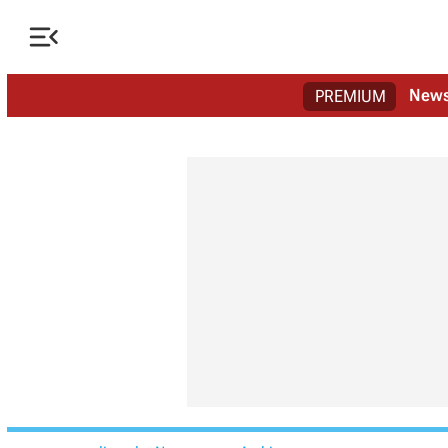

New
PREMIUM