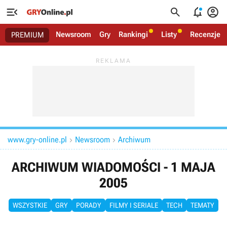




Newsroom
Gry
Rankingi
Listy
Recenzje
PREMIUM
www.gry-online.pl
Newsroom
Archiwum


ARCHIWUM WIADOMOŚCI - 1 MAJA
2005
WSZYSTKIE
GRY
PORADY
FILMY I SERIALE
TECH
TEMATY