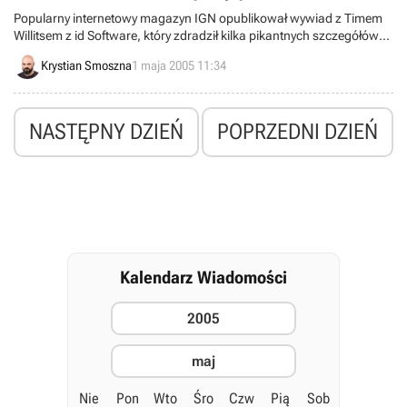
Popularny internetowy magazyn IGN opublikował wywiad z Timem
Willitsem z id Software, który zdradził kilka pikantnych szczegółów
na temat przygotowywanej przez Raven Software czwartej odsłony
Krystian Smoszna
1 maja 2005 11:34
serii Quake.
NASTĘPNY DZIEŃ
POPRZEDNI DZIEŃ
Kalendarz Wiadomości
2005
maj
Nie
Pon
Wto
Śro
Czw
Pią
Sob