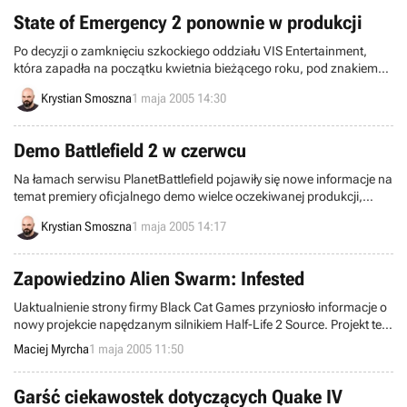
powinien pokazać się w sieci.
State of Emergency 2 ponownie w produkcji
Po decyzji o zamknięciu szkockiego oddziału VIS Entertainment,
która zapadła na początku kwietnia bieżącego roku, pod znakiem
zapytania stanęła dalsza produkcja gry State of Emergency 2. Kilka
Krystian Smoszna
1 maja 2005 14:30
dni później mówiono co prawda o potencjalnych nabywcach praw
do tytułu, włączając w to nawet słynny koncern Bethesda, ale cała
sprawa przycichła. Aż do teraz.
Demo Battlefield 2 w czerwcu
Na łamach serwisu PlanetBattlefield pojawiły się nowe informacje na
temat premiery oficjalnego demo wielce oczekiwanej produkcji,
zatytułowanej Battlefield 2.
Krystian Smoszna
1 maja 2005 14:17
Zapowiedzino Alien Swarm: Infested
Uaktualnienie strony firmy Black Cat Games przyniosło informacje o
nowy projekcie napędzanym silnikiem Half-Life 2 Source. Projekt ten
nosi nazwę Alien Swarm: Infeseted a dość interesującym faktem jest
Maciej Myrcha
1 maja 2005 11:50
to, iż ukaże się on w dwóch wersjach: darmowej, wymagającej
zainstalowanej Half-Life 2 oraz jako pełnopłatna gra oferująca
dodatkowe misje, postacie, ekwipunek itp.
Garść ciekawostek dotyczących Quake IV