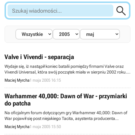

Szukaj
wiadomości...
Valve i Vivendi - separacja
Wydaje się, iż nastąpił koniec batalii pomiędzy firmami Valve oraz
Vivendi Universal, która swój początek miała w sierpniu 2002 roku.
Przedstawiciele Valve poinformowali, iż firma doszła do
Maciej Myrcha
1 maja 2005 16:15
porozumienia z zarządem Vivendi. Obie strony wycofały z sądu
wzajemne roszczenia.
Warhammer 40,000: Dawn of War - przymiarki
do patcha
Na oficjalnym forum dotyczącym gry Warhammer 40,000: Dawn of
War pojawił się post niejakiego Tacita, asystenta producenta
wspomnianego tytułu, dotyczący kolejnej łatki. Patch oznaczony
Maciej Myrcha
1 maja 2005 15:50
numerem 1.3 przechodzi obecnie wewnętrzne testy i już niedługo