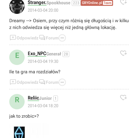

Stranger.
Spookhouse
223
GRYOnline.pl
Team
2014-03-04 20:00
Dreamy --> Osiem, przy czym różnią się długością i w kilku
z nich odwiedza się więcej niż jedną główną lokację.



Odpowiedz
Forum

Exo_NPC
E
Generał
28
2014-03-04 19:30
Ile ta gra ma rozdziałów?



Odpowiedz
Forum

Reliic
R
Junior
1
2014-03-04 18:20
jak to zrobic>?