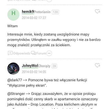

hemik9
H
Pretorianin
120
2014-03-02 17:27
Witam
Interesuje mnie, kiedy zostaną uwzględnione mapy
przemytników. Utknąłem w zaułku węgorzy i nie za bardzo
mogę znaleźć przełączniki za ściekiem.



Odpowiedz
Forum

JohnyWol
Chorąży
28
2014-03-02 14:05
@dark77 --> Pomocne bywa też włączenie funkcji
"Wyłącznie pełny ekran".
@Stranger --> Grając zauważyłem, że w opisie prologu
pominąłeś dość cenny skarb w apartamencie oznaczony
jako Auldale – Drop Location. Poza kielichem ukrytym w