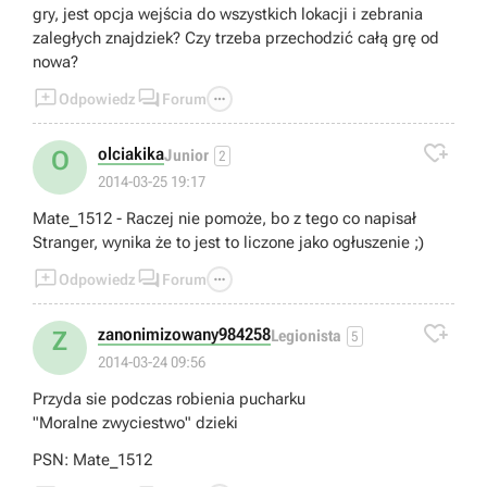
gry, jest opcja wejścia do wszystkich lokacji i zebrania
zaległych znajdziek? Czy trzeba przechodzić całą grę od
nowa?



Odpowiedz
Forum

olciakika
O
Junior
2
2014-03-25 19:17
Mate_1512 - Raczej nie pomoże, bo z tego co napisał
Stranger, wynika że to jest to liczone jako ogłuszenie ;)



Odpowiedz
Forum

zanonimizowany984258
Z
Legionista
5
2014-03-24 09:56
Przyda sie podczas robienia pucharku
"Moralne zwyciestwo" dzieki
PSN: Mate_1512