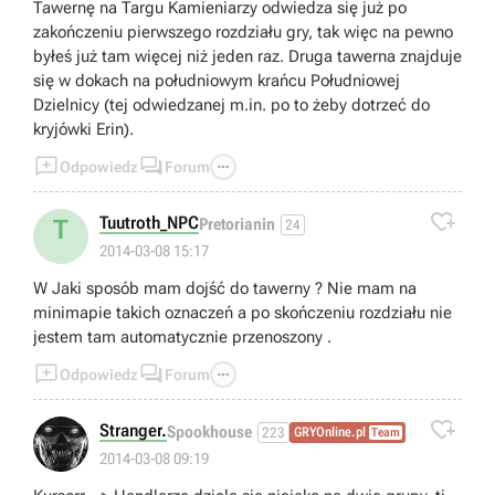
Tawernę na Targu Kamieniarzy odwiedza się już po
zakończeniu pierwszego rozdziału gry, tak więc na pewno
byłeś już tam więcej niż jeden raz. Druga tawerna znajduje
się w dokach na południowym krańcu Południowej
Dzielnicy (tej odwiedzanej m.in. po to żeby dotrzeć do
kryjówki Erin).



Odpowiedz
Forum

Tuutroth_NPC
T
Pretorianin
24
2014-03-08 15:17
W Jaki sposób mam dojść do tawerny ? Nie mam na
minimapie takich oznaczeń a po skończeniu rozdziału nie
jestem tam automatycznie przenoszony .



Odpowiedz
Forum

Stranger.
Spookhouse
223
GRYOnline.pl
Team
2014-03-08 09:19