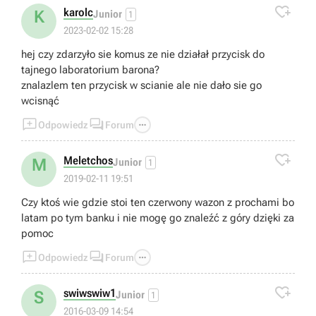

karolc
K
Junior
1
2023-02-02 15:28
hej czy zdarzyło sie komus ze nie działał przycisk do
tajnego laboratorium barona?
znalazlem ten przycisk w scianie ale nie dało sie go
wcisnąć



Odpowiedz
Forum

Meletchos
M
Junior
1
2019-02-11 19:51
Czy ktoś wie gdzie stoi ten czerwony wazon z prochami bo
latam po tym banku i nie mogę go znaleźć z góry dzięki za
pomoc



Odpowiedz
Forum

swiwswiw1
S
Junior
1
2016-03-09 14:54