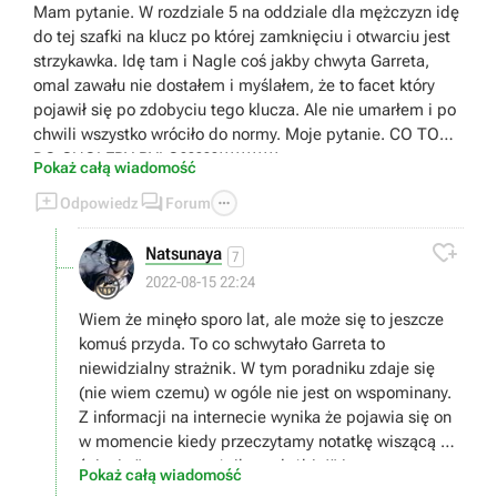
Mam pytanie. W rozdziale 5 na oddziale dla mężczyzn idę
do tej szafki na klucz po której zamknięciu i otwarciu jest
strzykawka. Idę tam i Nagle coś jakby chwyta Garreta,
omal zawału nie dostałem i myślałem, że to facet który
pojawił się po zdobyciu tego klucza. Ale nie umarłem i po
chwili wszystko wróciło do normy. Moje pytanie. CO TO
DO CHOLERY BYŁO?????!!!!!!!!!!!
Pokaż całą wiadomość



Odpowiedz
Forum

Natsunaya
7
😁
2022-08-15 22:24
Wiem że minęło sporo lat, ale może się to jeszcze
komuś przyda. To co schwytało Garreta to
niewidzialny strażnik. W tym poradniku zdaje się
(nie wiem czemu) w ogóle nie jest on wspominany.
Z informacji na internecie wynika że pojawia się on
w momencie kiedy przeczytamy notatkę wiszącą na
ścianie "nocny strażnik na służbie!" i zaczyna on
Pokaż całą wiadomość
krążyć po korytarzach oddziału męskiego. Tak się go