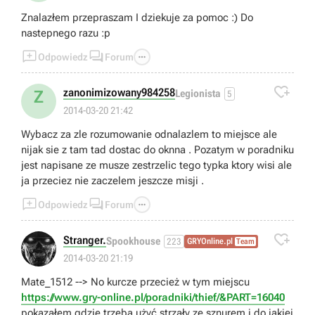
Znalazłem przepraszam I dziekuje za pomoc :) Do
nastepnego razu :p



Odpowiedz
Forum

zanonimizowany984258
Z
Legionista
5
2014-03-20 21:42
Wybacz za zle rozumowanie odnalazlem to miejsce ale
nijak sie z tam tad dostac do oknna . Pozatym w poradniku
jest napisane ze musze zestrzelic tego typka ktory wisi ale
ja przeciez nie zaczelem jeszcze misji .



Odpowiedz
Forum

Stranger.
Spookhouse
223
GRYOnline.pl
Team
2014-03-20 21:19
Mate_1512 --> No kurcze przecież w tym miejscu
https://www.gry-online.pl/poradniki/thief/&PART=16040
pokazałem gdzie trzeba użyć strzały ze sznurem i do jakiej