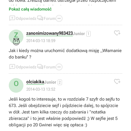
od nowa. Zresztą Garrett ostrzegał przed rozpoczęciem
siódmego rozdziału żeby się przygotować i
Pokaż całą wiadomość
wspomnieliśmy też o tym w poradniku.



Odpowiedz
Forum

zanonimizowany983423
Z
Junior
1
😈
2014-03-13 18:59
Jak i kiedy można uruchomić dodatkową misję ,,Włamanie
do banku'' ?



Odpowiedz
Forum

olciakika
O
Junior
2
2014-03-13 13:52
Jeśli kogoś to interesuje, to w rozdziale 7 szyfr do sejfu to
673. Jeśli obejdziecie sejf i pójdziecie dalej, to spójrzcie
w dół. Jest tam kilka rzeczy do zabrania i "notatka
zbieracza" i to jest właśnie podpowiedź ;) W sejfie jest 5
obligacji po 20 Gwinei więc się opłaca :)