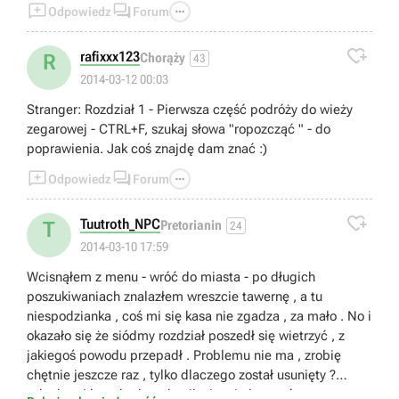



Odpowiedz
Forum

rafixxx123
R
Chorąży
43
2014-03-12 00:03
Stranger: Rozdział 1 - Pierwsza część podróży do wieży
zegarowej - CTRL+F, szukaj słowa "ropozcząć " - do
poprawienia. Jak coś znajdę dam znać :)



Odpowiedz
Forum

Tuutroth_NPC
T
Pretorianin
24
2014-03-10 17:59
Wcisnąłem z menu - wróć do miasta - po długich
poszukiwaniach znalazłem wreszcie tawernę , a tu
niespodzianka , coś mi się kasa nie zgadza , za mało . No i
okazało się że siódmy rozdział poszedł się wietrzyć , z
jakiegoś powodu przepadł . Problemu nie ma , zrobię
chętnie jeszcze raz , tylko dlaczego został usunięty ?
szkoda mi kasy bo bym kupił więcej ulepszeń .