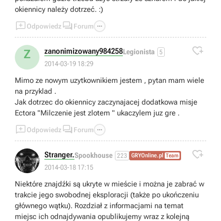
okiennicy należy dotrzeć. :)



Odpowiedz
Forum

zanonimizowany984258
Z
Legionista
5
2014-03-19 18:29
Mimo ze nowym uzytkownikiem jestem , pytan mam wiele
na przyklad .
Jak dotrzec do okiennicy zaczynajacej dodatkowa misje
Ectora "Milczenie jest zlotem " ukaczylem juz gre .



Odpowiedz
Forum

Stranger.
Spookhouse
223
GRYOnline.pl
Team
2014-03-18 17:15
Niektóre znajdźki są ukryte w mieście i można je zabrać w
trakcie jego swobodnej eksploracji (także po ukończeniu
głównego wątku). Rozdział z informacjami na temat
miejsc ich odnajdywania opublikujemy wraz z kolejną