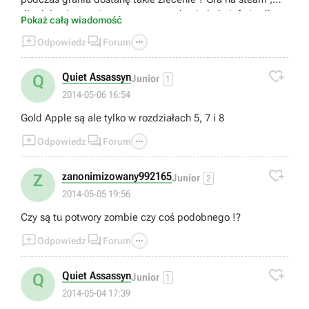
dlc dokupione też ze steam , po zakupie było info że dlc
Pokaż całą wiadomość
będzie w mojej bibliotece , ale ja fizycznie tego dlc nie



Odpowiedz
Forum
widzę .

Quiet Assassyn
Q
Junior
1
2014-05-06 16:54
Gold Apple są ale tylko w rozdziałach 5, 7 i 8



Odpowiedz
Forum

zanonimizowany992165
Z
Junior
2
2014-05-05 19:56
Czy są tu potwory zombie czy coś podobnego !?



Odpowiedz
Forum

Quiet Assassyn
Q
Junior
1
2014-05-04 17:39