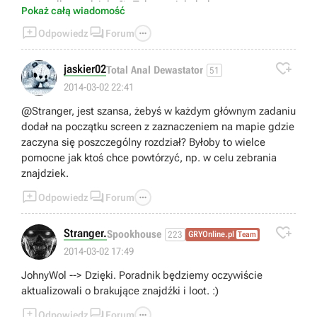
przypadku rozdziału 2). Tak czy siak dodamy nowe strony
Pokaż całą wiadomość
do solucji z dodatkowymi informacjami i zmienimy stronę



Odpowiedz
Forum
rozdziału Porady dotyczącą powtarzania etapów.

jaskier02
Total Anal Dewastator
51
2014-03-02 22:41
@Stranger, jest szansa, żebyś w każdym głównym zadaniu
dodał na początku screen z zaznaczeniem na mapie gdzie
zaczyna się poszczególny rozdział? Byłoby to wielce
pomocne jak ktoś chce powtórzyć, np. w celu zebrania
znajdziek.



Odpowiedz
Forum

Stranger.
Spookhouse
223
GRYOnline.pl
Team
2014-03-02 17:49
JohnyWol --> Dzięki. Poradnik będziemy oczywiście
aktualizowali o brakujące znajdźki i loot. :)



Odpowiedz
Forum