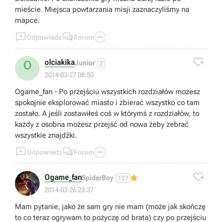
mieście. Miejsca powtarzania misji zaznaczyliśmy na
mapce.



Odpowiedz
Forum

olciakika
O
Junior
2
2014-03-27 08:50
Ogame_fan - Po przejściu wszystkich rozdziałów możesz
spokojnie eksplorować miasto i zbierać wszystko co tam
zostało. A jeśli zostawiłeś coś w którymś z rozdziałów, to
każdy z osobna możesz przejść od nowa żeby zebrać
wszystkie znajdźki.



Odpowiedz
Forum

Ogame_fan
SpiderBoy
127
2014-03-26 23:37
Mam pytanie, jako że sam gry nie mam (może jak skończę
to co teraz ogrywam to pożyczę od brata) czy po przejściu