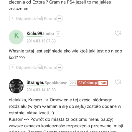
zlecenia od Ectora ? Gram na PS4 jezeli to ma jakies
znaczenie .



Odpowiedz
Forum

Kichu99
K
Junior
2
2014-03-15 07:33
Własnie tutaj jest sejf niedaleko wie ktoś jaki jest do niego
kod? ???



Odpowiedz
Forum

Stranger.
Spookhouse
223
GRYOnline.pl
Team
2014-03-14 10:33
olciakika, Kursorr --> Omówienie tej części siódmego
rozdziału (w tym włamania się do sejfu) zostało dodane w
ostatniej aktualizacji. :)
Kursorr --> Powrót do miasta (z poziomu menu pauzy)
zawsze oznacza konieczność rozpoczęcia przerwanej misji