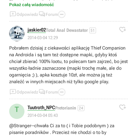
Zlecenie ectora "pekniete serce" kto powie w jakiej
Pokaż całą wiadomość
kolejnosci nalezy ukalac te klocki>??



Odpowiedz
Forum
podaje gg 47579792

jaskier02
Total Anal Dewastator
51
2014-03-04 12:29
Pobrałem dzisiaj z ciekawości aplikację Thief Companion
na Androida i są tam też dostępne mapki, gdyby ktoś
chciał zbierać 100% lootu, to polecam tam zajrzeć, bo jest
wszystko ładnie zaznaczone (mapki trochę małe, ale do
ogarnięcia ;) ), apka kosztuje 10zł, ale można ją też
znaleźć w innych miejscach niż tylko google play.



Odpowiedz
Forum

Tuutroth_NPC
T
Pretorianin
24
2014-03-04 05:43
@Stranger--chwała Ci za to ( i Tobie podobnym ) za
pisanie poradników . Przecież nie chodzi o to by