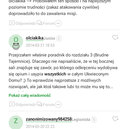
olciakika --> Próbowałem ten sposób i na najwyższym
poziomie trudności (zakaz atakowania cywilów)
doprowadziło to do zawalenia misji.



Odpowiedz
Forum

olciakika
O
Junior
2
😈
2014-03-21 18:53
Przejrzałam właśnie poradnik do rozdziału 3 (Brudne
Tajemnice). Dlaczego nie napisaliście, że w tej bocznej
sali znajduje się zawór, po którego odkręceniu wydobywa
się opium i usypia
wszystkich
w całym Ukwieconym
Domu? ;) To wprawdzie najprostsze z możliwych
rozwiązań, ale jak ktoś takowe lubi to może mu się to
przydać :)
Pokaż całą wiadomość



Odpowiedz
Forum

zanonimizowany984258
Z
Legionista
5
2014-03-20 22:23