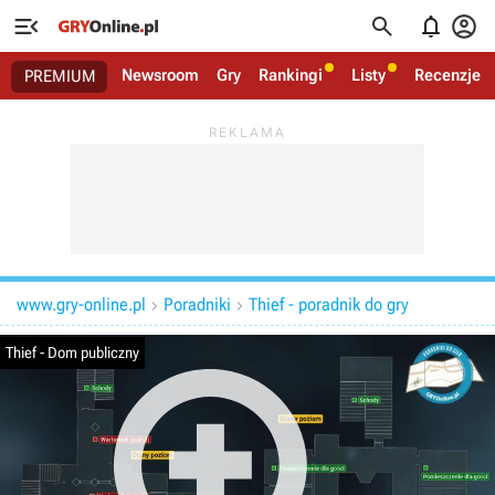




Newsroom
Gry
Rankingi
Listy
Recenzje
PREMIUM
www.gry-online.pl
Poradniki
Thief - poradnik do gry


Thief - Dom publiczny