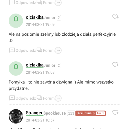



Odpowiedz
Forum

olciakika
O
Junior
2
2014-03-21 19:09
Ale na poziomie szelmy lub złodzieja działa perfekcyjnie
:D



Odpowiedz
Forum

olciakika
O
Junior
2
2014-03-21 19:08
Pomyłka - to nie zawór a dźwigna ;) Ale mimo wszystko
przydatne.



Odpowiedz
Forum

Stranger.
Spookhouse
223
GRYOnline.pl
Team
2014-03-21 18:57