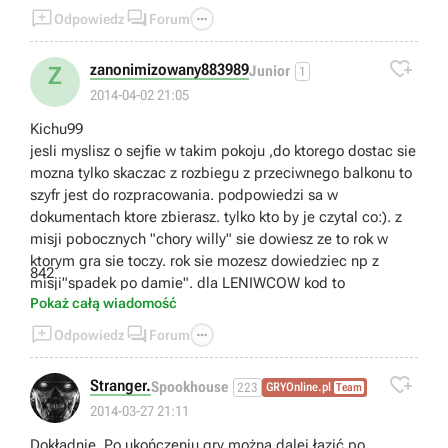
mam nadzieję że autor filmiku się nie obrazi, drzwi



Odpowiedz
Forum
falują ponieważ strażnik zasłania je swoim
niewidzialnym ciałem), nie da się go w żaden

zanonimizowany883989
Z
Junior
1
sposób zranić ani tym bardziej zabić (strzały przez
2014-04-02 21:05
niego przelatują), jedyną opcją jest chowanie się i
ucieczka z oddziału dlatego warto przed
Kichu99
podniesieniem klucza zebrać wszystkie rzeczy
jesli myslisz o sejfie w takim pokoju ,do ktorego dostac sie
(ukrywanie się jest tym trudniejsze, że nie wiadomo
mozna tylko skaczac z rozbiegu z przeciwnego balkonu to
w którą stronę strażnik aktualnie patrzy i nic nas nie
szyfr jest do rozpracowania. podpowiedzi sa w
informuje o tym że zostaliśmy dostrzeżeni, poza tym
dokumentach ktore zbierasz. tylko kto by je czytal co:). z
że zaczyna nas gonić). Nawet jeżeli nas zauważy to
misji pobocznych "chory willy" sie dowiesz ze to rok w
jeśli uciekniemy z oddziału (jedyna opcja to drzwi
ktorym gra sie toczy. rok sie mozesz dowiedziec np z
obrotowe) jesteśmy bezpieczni ponieważ strażnik
842
misji"spadek po damie". dla LENIWCOW kod to
nie opuszcza oddziału dla mężczyzn. To chyba
Pokaż całą wiadomość
wszystko co o nim wiem, jak coś sobie przypomnę



Odpowiedz
Forum
to jeszcze dopiszę XD

Stranger.
Spookhouse
223
GRYOnline.pl
Team
2014-03-27 21:11
Dokładnie. Po ukończeniu gry można dalej łazić po