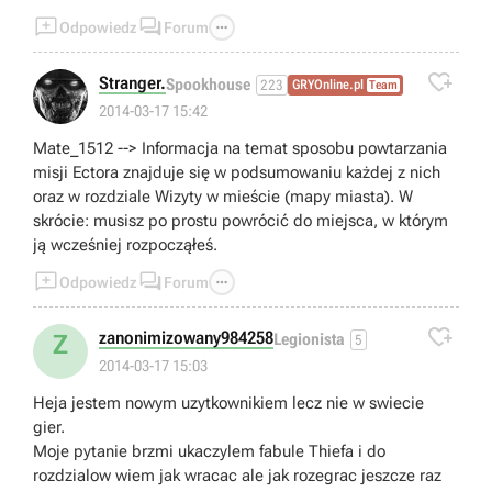



Odpowiedz
Forum

Stranger.
Spookhouse
223
GRYOnline.pl
Team
2014-03-17 15:42
Mate_1512 --> Informacja na temat sposobu powtarzania
misji Ectora znajduje się w podsumowaniu każdej z nich
oraz w rozdziale Wizyty w mieście (mapy miasta). W
skrócie: musisz po prostu powrócić do miejsca, w którym
ją wcześniej rozpocząłeś.



Odpowiedz
Forum

zanonimizowany984258
Z
Legionista
5
2014-03-17 15:03
Heja jestem nowym uzytkownikiem lecz nie w swiecie
gier.
Moje pytanie brzmi ukaczylem fabule Thiefa i do
rozdzialow wiem jak wracac ale jak rozegrac jeszcze raz