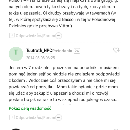
Kursorr --> Handlarze dzielą się niejako na dwie grupy, tj.
na tych oferujących tylko strzały i na tych, którzy oferują
także ulepszenia. Ci drudzy przebywają w tawernach (w
tej, w której spotykasz się z Basso i w tej w Południowej
Dzielnicy gdzie przebywa Vittori).



Odpowiedz
Forum

Tuutroth_NPC
T
Pretorianin
24
2014-03-08 06:25
Jestem w 7 rozdziale i poczekam na poradnik , musiałem
pominąć jeden sejf bo nigdzie nie znalazłem podpowiedzi
z kodem . Widocznie coś przeoczyłem a nie chce mi się
powtarzać od początku . Mam takie pytanie : gdzie mam
się udać aby zakupić ulepszenia chodzi mi o rozwój
postaci bo jak na razie to w sklepach od jakiegoś czasu
mam tylko dostępne strzały itp ?
Pokaż całą wiadomość



Odpowiedz
Forum