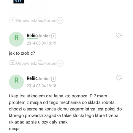



Odpowiedz
Forum

Reliic
R
Junior
1
2014-03-04 18:19
jak to zrobic?



Odpowiedz
Forum

Reliic
R
Junior
1
2014-03-04 18:18
i kaplica utknolem gra fajna kto pomoze :D ? mam
problem z misjia od tego mechanika co sklada robota
chodzi o serce na koncu domu zegarmistrza jest pokoj do
ktorego prowadzi zagadka takie klocki lego ktore trzeba
ukladac az sie ulozy caly znak
misja