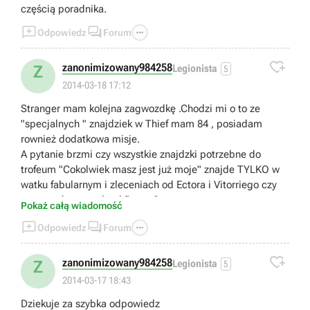
częścią poradnika.



Odpowiedz
Forum

zanonimizowany984258
Z
Legionista
5
2014-03-18 17:12
Stranger mam kolejna zagwozdkę .Chodzi mi o to ze
"specjalnych " znajdziek w Thief mam 84 , posiadam
rownież dodatkowa misje.
A pytanie brzmi czy wszystkie znajdzki potrzebne do
trofeum "Cokolwiek masz jest już moje" znajde TYLKO w
watku fabularnym i zleceniach od Ectora i Vitorriego czy
tez w tych pracach od Bassy ?
Pokaż całą wiadomość



Odpowiedz
Forum

zanonimizowany984258
Z
Legionista
5
2014-03-17 18:43
Dziekuje za szybka odpowiedz