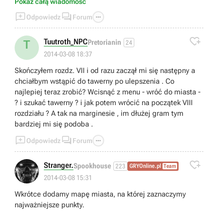
Pokaż całą wiadomość



Odpowiedz
Forum

Tuutroth_NPC
T
Pretorianin
24
2014-03-08 18:37
Skończyłem rozdz. VII i od razu zaczął mi się następny a
chciałbym wstąpić do tawerny po ulepszenia . Co
najlepiej teraz zrobić? Wcisnąć z menu - wróć do miasta -
? i szukać tawerny ? i jak potem wrócić na początek VIII
rozdziału ? A tak na marginesie , im dłużej gram tym
bardziej mi się podoba .



Odpowiedz
Forum

Stranger.
Spookhouse
223
GRYOnline.pl
Team
2014-03-08 15:31
Wkrótce dodamy mapę miasta, na której zaznaczymy
najważniejsze punkty.