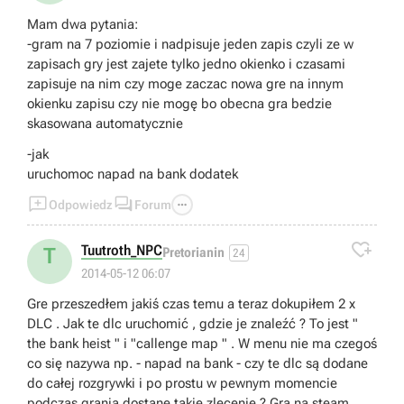
Mam dwa pytania:
-gram na 7 poziomie i nadpisuje jeden zapis czyli ze w
zapisach gry jest zajete tylko jedno okienko i czasami
zapisuje na nim czy moge zaczac nowa gre na innym
okienku zapisu czy nie mogę bo obecna gra bedzie
skasowana automatycznie
-jak
uruchomoc napad na bank dodatek



Odpowiedz
Forum

Tuutroth_NPC
T
Pretorianin
24
2014-05-12 06:07
Gre przeszedłem jakiś czas temu a teraz dokupiłem 2 x
DLC . Jak te dlc uruchomić , gdzie je znaleźć ? To jest "
the bank heist " i "callenge map " . W menu nie ma czegoś
co się nazywa np. - napad na bank - czy te dlc są dodane
do całej rozgrywki i po prostu w pewnym momencie
podczas grania dostanę takie zlecenie ? Gra na steam ,