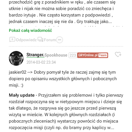
przechodzić grę z poradnikiem w ręku , ale czasem się
utknie i nijak nie można sobie poradzić co zniechęca i
bardzo irytuje . Nie często korzystam z podpowiedzi ,
jednak czasem inaczej się nie da . Gry traktuję jako
rozrywkę , a nie cel do którego muszę dojść bez wszelakiej
Pokaż całą wiadomość
pomocy . Poza tym jeśli grę kupiłem , zapłaciłem , więc to



Odpowiedz
Forum
już moja sprawa jak się bawię . Z drugiej strony , jeśli ktoś
zapłacił i ma ochotę przejść całą grę z poradnikiem non

stop bo taką ma chęć i to mu odpowiada , to czy jakiś
Stranger.
Spookhouse
223
GRYOnline.pl
Team
mądrala może mu zarzucać " psucie zabawy " ? . Przecież
2014-03-02 23:34
nie ma przymusu , nie chcesz to nie korzystaj , a jeśli ktoś
jaskier02 --> Dobry pomysł tyle że raczej zajmę się tym
się bawi po swojemu , to jego prywatna sprawa .
dopiero po opisaniu wszystkich głównych i pobocznych
Pozdrawiam .
misji. :)
Mały update
- Przyjrzałem się problemowi i tylko pierwszy
rozdział rozpoczyna się w nietypowym miejscu i dzieje się
tak dlatego, że rozgrywa się go jeszcze przed pierwszą
wizytą w mieście. W kolejnych głównych rozdziałach (i
pobocznych zleceniach) wystarczy powrócić do miejsca
rozpoczęcia misji (czyli np. do bramy przy kaplicy w