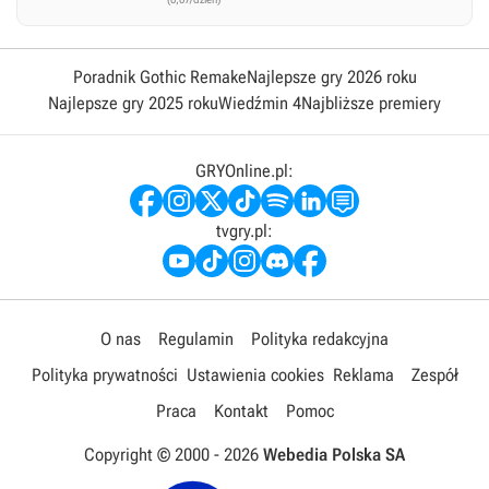
Poradnik Gothic Remake
Najlepsze gry 2026 roku
Najlepsze gry 2025 roku
Wiedźmin 4
Najbliższe premiery
GRYOnline.pl:
tvgry.pl:
O nas
Regulamin
Polityka redakcyjna
Polityka prywatności
Ustawienia cookies
Reklama
Zespół
Praca
Kontakt
Pomoc
Copyright © 2000 -
2026
Webedia Polska SA