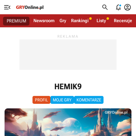




Newsroom
Gry
Rankingi
Listy
Recenzje
PREMIUM
HEMIK9
PROFIL
MOJE GRY
KOMENTARZE