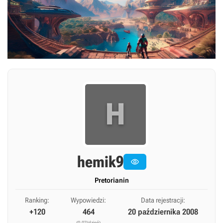
H
hemik9

Pretorianin
Ranking:
Wypowiedzi:
Data rejestracji:
+120
464
20 października 2008
(0,07/dzień)