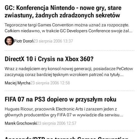
Mogą wskazywać na to poniższe pytania, na które odpowiadali fani
dzieł w konwencji role-playing:
GC: Konferencja Nintendo - nowe gry, stare
zwiastuny, żadnych zdradzonych sekretów
Tegoroczne targi Games Convention można uznać za rozpoczęte.
Całkiem niedawno, w trakcie GC Developers Conference swoje żale i
proroctwa przedstawili producenci i wydawcy gier (m.in. Don
Piotr Doroń
23 sierpnia 2006 13:37
Daglow). Przed kilkudziesięcioma minutami zakończyła się z kolei
pierwsza z wielkich konferencji, przeprowadzona przez Nintendo.
DirectX 10 i Crysis na Xbox 360?
Wraz z nadejściem ery konsol nowej generacji, posiadacze PeCetow
zaczynają coraz bardziej tęsknym wzrokiem patrzeć na tytuły
przeznaczone dla Xboxa 360 czy PS3, powalające na kolana swoją
Maciej Myrcha
23 sierpnia 2006 12:58
grafiką. Jednak posiadacze PieCów również będą mogli pochwalić
się grą, która niejednego konsolowca wpędzi w kompleksy – mowa
o Crysis, który pojawi się tylko na komputery osobiste. Ale czy na
FIFA 07 na PS3 dopiero w przyszłym roku
pewno „tylko”?
Hugues Ricour, pracownik Electronic Arts i zarazem jeden z
głównych producentów gry FIFA 07 w wywiadzie dla serwisu
Eurogamer ujawnił, że najnowsza odsłona popularnej kopanki w
Marek Grochowski
23 sierpnia 2006 12:57
wersji na PLAYSTATION 3 zadebiutuje na rynku dopiero w przyszłym
roku.