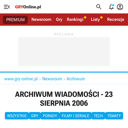




Newsroom
Gry
Rankingi
Listy
Recenzje
PREMIUM
www.gry-online.pl
Newsroom
Archiwum


ARCHIWUM WIADOMOŚCI - 23
SIERPNIA 2006
WSZYSTKIE
GRY
PORADY
FILMY I SERIALE
TECH
TEMATY