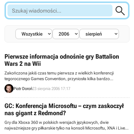

Szukaj
wiadomości...
Pierwsze informacja odnośnie gry Battalion
Wars 2 na Wii
Zakończona jakiś czas temu pierwsza z wielkich konferencji
tegorocznego Games Convention, przyniosła kilka bardzo
interesujących zapowiedzi gier. Mamy tu głównie na myśli dwie
Piotr Doroń
23 sierpnia 2006 17:17
pozycje: Super Mario Strikers: Charged, opisana w poprzedniej
wiadomości, oraz Battalion Wars 2, którą postaramy się Wam
zaprezentować w tym momencie.
GC: Konferencja Microsoftu – czym zaskoczył
nas gigant z Redmond?
Gry dla Xboxa 360 w polskich wersjach językowych, dwie
najważniejsze gry piłkarskie tylko na konsoli Microsoftu, XNA i Live
Anywhere dziecinnie proste w obsłudze – to zaledwie część