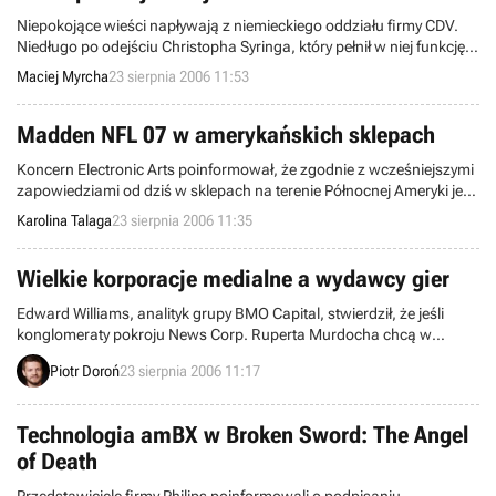
Niepokojące wieści napływają z niemieckiego oddziału firmy CDV.
Niedługo po odejściu Christopha Syringa, który pełnił w niej funkcję
dyrektora naczelnego, niemiecki wydawca i deweloper pozbył się
Maciej Myrcha
23 sierpnia 2006 11:53
kilku nowo tworzonych tytułów. I tak licencje na War Front: Turning
Point, Panzer Tactics oraz Jack Keane trafiły do nowego gracza w
branży, GDD Games Development.
Madden NFL 07 w amerykańskich sklepach
Koncern Electronic Arts poinformował, że zgodnie z wcześniejszymi
zapowiedziami od dziś w sklepach na terenie Północnej Ameryki jest
już dostępna najnowsza odsłona cyklu Madden NFL, oznaczona
Karolina Talaga
23 sierpnia 2006 11:35
numerem 07.
Wielkie korporacje medialne a wydawcy gier
Edward Williams, analityk grupy BMO Capital, stwierdził, że jeśli
konglomeraty pokroju News Corp. Ruperta Murdocha chcą w
dalszym ciągu stać się właścicielem największych wydawców gier,
Piotr Doroń
23 sierpnia 2006 11:17
to właśnie nastał ku temu najlepszy, ale i ostatni moment.
Technologia amBX w Broken Sword: The Angel
of Death