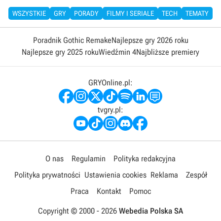
WSZYSTKIE
GRY
PORADY
FILMY I SERIALE
TECH
TEMATY
Poradnik Gothic Remake
Najlepsze gry 2026 roku
Najlepsze gry 2025 roku
Wiedźmin 4
Najbliższe premiery
GRYOnline.pl:
tvgry.pl:
O nas
Regulamin
Polityka redakcyjna
Polityka prywatności
Ustawienia cookies
Reklama
Zespół
Praca
Kontakt
Pomoc
Copyright © 2000 -
2026
Webedia Polska SA