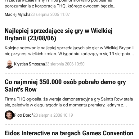
Przedstawiciele firmy Philips poinformowali o podpisaniu
porozumienia z korporacją THQ, którego owocem będzie
zaimplementowanie w grze przygodowej Broken Sword: The Angel
Maciej Myrcha
23 sierpnia 2006 11:07
of Death technologii amBX.
Najlepiej sprzedające się gry w Wielkiej
Brytanii (23/08/06)
Kolejne notowanie najlepiej sprzedających się gier w Wielkiej Brytanii
nie przynosi wielkich zmian. W tygodniu kończącym się 19 sierpnia
bieżącego roku, najlepszy okazał się produkt o nazwie Cars (Auta).
Krystian Smoszna
23 sierpnia 2006 10:50
Po raz czwarty z rzędu...
Co najmniej 350.000 osób pobrało demo gry
Saint's Row
Firma THQ ogłosiła, że wersja demonstracyjna gry Saint’s Row stała
się, zaledwie w ciągu tygodnia od momentu premiery, jednym z
najczęściej pobieranych programów, udostępnionych za
Piotr Doroń
23 sierpnia 2006 10:19
pośrednictwem Xbox Live Marketplace.
Eidos Interactive na targach Games Convention