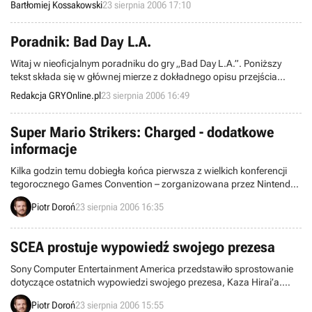
Bartłomiej Kossakowski
23 sierpnia 2006 17:10
zaskakujących informacji, które przyniosła nam druga z
ważniejszych konferencji prasowych odbywających się podczas
trwającej w Lipsku imprezy Games Covention.
Poradnik: Bad Day L.A.
Witaj w nieoficjalnym poradniku do gry „Bad Day L.A.”. Poniższy
tekst składa się w głównej mierze z dokładnego opisu przejścia
przygotowanej przez producentów kampanii singleplayer. W miarę
Redakcja GRYOnline.pl
23 sierpnia 2006 16:49
możliwości starałem się możliwie najdokładniej opisać wszystkie te
czynności, które są wymagane do pomyślnego ukończenia danej
sekcji planszy.
Super Mario Strikers: Charged - dodatkowe
informacje
Kilka godzin temu dobiegła końca pierwsza z wielkich konferencji
tegorocznego Games Convention – zorganizowana przez Nintendo.
Natomiast już teraz dysponujemy dodatkowymi informacjami na
Piotr Doroń
23 sierpnia 2006 16:35
temat dwóch nowych, zapowiedzianych właśnie wtedy pozycji:
Super Mario Strikers: Charged oraz Battalion Wars 2. Wiadomość,
którą czytacie jest poświęcona pierwszej z wymienionych gier.
SCEA prostuje wypowiedź swojego prezesa
Sony Computer Entertainment America przedstawiło sprostowanie
dotyczące ostatnich wypowiedzi swojego prezesa, Kaza Hirai’a.
Poruszono w nim kwestię produkcji PLAYSTATION 3 oraz ilości
Piotr Doroń
23 sierpnia 2006 15:55
konsol dostępnych w tym roku na światowym rynku.