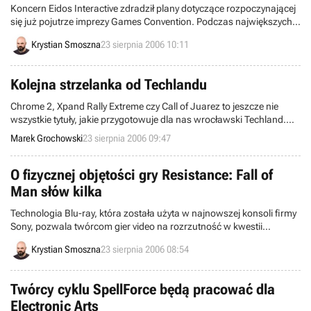
Koncern Eidos Interactive zdradził plany dotyczące rozpoczynającej
się już pojutrze imprezy Games Convention. Podczas największych
w Europie targów gier i rozrywki multimedialnej, doskonale znany
Krystian Smoszna
23 sierpnia 2006 10:11
wszystkim producent i wydawca programów rozrywkowych, pokaże
sześć tytułów.
Kolejna strzelanka od Techlandu
Chrome 2, Xpand Rally Extreme czy Call of Juarez to jeszcze nie
wszystkie tytuły, jakie przygotowuje dla nas wrocławski Techland.
Dolnośląskie studio rozpoczęło już prace nad kolejną pozycję, FPS-
Marek Grochowski
23 sierpnia 2006 09:47
em o nazwie Warhound.
O fizycznej objętości gry Resistance: Fall of
Man słów kilka
Technologia Blu-ray, która została użyta w najnowszej konsoli firmy
Sony, pozwala twórcom gier video na rozrzutność w kwestii
fizycznej objętości programów na dysku. Potwierdza to przypadek
Krystian Smoszna
23 sierpnia 2006 08:54
jednej z najlepiej zapowiadających się produkcji, jaka zostania
opublikowana na rynku wraz z premierą PlayStation 3 – Resistance:
Fall of Man.
Twórcy cyklu SpellForce będą pracować dla
Electronic Arts