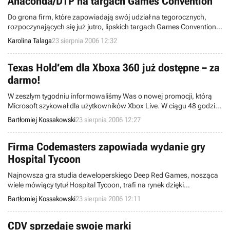
Anaconda/DTP na targach Games Convention
Do grona firm, które zapowiadają swój udział na tegorocznych,
rozpoczynających się już jutro, lipskich targach Games Convention
dołączyła firma Anaconda/DTP. Zamierza ona zaprezentować pięć
Karolina Talaga
23 sierpnia 2006 12:32
tytułów przeznaczonych na PC.
Texas Hold’em dla Xboxa 360 już dostępne – za
darmo!
W zeszłym tygodniu informowaliśmy Was o nowej promocji, którą
Microsoft szykował dla użytkowników Xbox Live. W ciągu 48 godzin
od premiery, gra Texas Hold’em miała być dostępna do pobrania za
Bartłomiej Kossakowski
23 sierpnia 2006 12:27
darmo.
Firma Codemasters zapowiada wydanie gry
Hospital Tycoon
Najnowsza gra studia deweloperskiego Deep Red Games, nosząca
wiele mówiący tytuł Hospital Tycoon, trafi na rynek dzięki
Codemasters. Firma, znana między innymi dzięki takim seriom jak
Bartłomiej Kossakowski
23 sierpnia 2006 12:11
TOCA, Micro Machines czy Colin McRae Rally, właśnie podała do
wiadomości, że będzie wydawcą tego ciekawie zapowiadającego
się tytułu.
CDV sprzedaje swoje marki