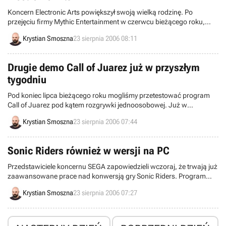
Koncern Electronic Arts powiększył swoją wielką rodzinę. Po
przejęciu firmy Mythic Entertainment w czerwcu bieżącego roku,
amerykański potentat zainteresował się studiem Phenomic Game
Krystian Smoszna
23 sierpnia 2006 08:11
Development, znanym z produkcji cyklu SpellForce.
Drugie demo Call of Juarez już w przyszłym
tygodniu
Pod koniec lipca bieżącego roku mogliśmy przetestować program
Call of Juarez pod kątem rozgrywki jednoosobowej. Już w
przyszłym tygodniu wszyscy gracze zainteresowani potyczkami na
Krystian Smoszna
23 sierpnia 2006 07:44
Dzikim Zachodzie, wezmą w obroty kolejne demo, tym razem
oferujące zmagania w trybie multiplayer.
Sonic Riders również w wersji na PC
Przedstawiciele koncernu SEGA zapowiedzieli wczoraj, że trwają już
zaawansowane prace nad konwersją gry Sonic Riders. Program
zostanie przeniesiony na PC.
Krystian Smoszna
23 sierpnia 2006 07:27