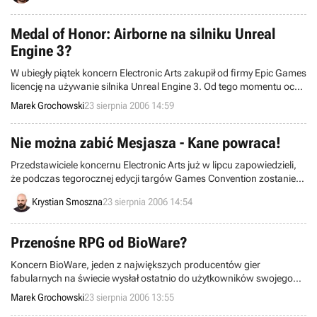
Medal of Honor: Airborne na silniku Unreal
Engine 3?
W ubiegły piątek koncern Electronic Arts zakupił od firmy Epic Games
licencję na używanie silnika Unreal Engine 3. Od tego momentu oczy
specjalistów z branży były skupione na szefach amerykańskiego
Marek Grochowski
23 sierpnia 2006 14:59
koncernu, którzy lada dzień mieli ujawnić, jakie z zapowiedzianych
gier EA oparte zostaną o świeżo nabytą technologię graficzną.
Nie można zabić Mesjasza - Kane powraca!
Przedstawiciele koncernu Electronic Arts już w lipcu zapowiedzieli,
że podczas tegorocznej edycji targów Games Convention zostanie
zdradzona niezwykle ważna informacja dotycząca gry Command &
Krystian Smoszna
23 sierpnia 2006 14:54
Conquer 3: Tiberium Wars. Tak też się stało. Na dwa dni przed
rozpoczęciem właściwej części imprezy, twórcy programu ujawnili
kto wcieli się w rolę charyzmatycznego lidera Bractwa Nod – Kane’a!
Przenośne RPG od BioWare?
Koncern BioWare, jeden z największych producentów gier
fabularnych na świecie wysłał ostatnio do użytkowników swojego
forum specjalną ankietę. Na jej podstawie można wywnioskować,
Marek Grochowski
23 sierpnia 2006 13:55
że firma ta przygotowuje się do podbicia rynku konsol przenośnych.