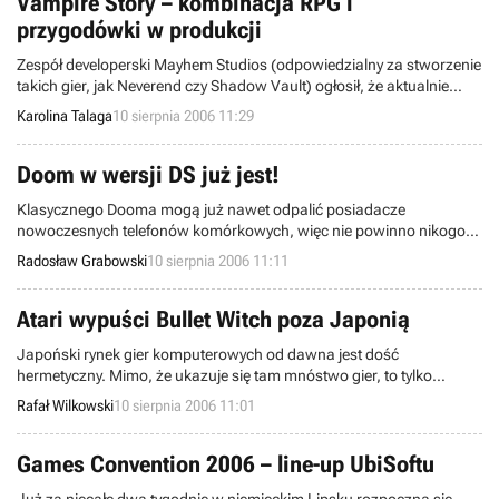
Vampire Story – kombinacja RPG i
przygodówki w produkcji
Zespół developerski Mayhem Studios (odpowiedzialny za stworzenie
takich gier, jak Neverend czy Shadow Vault) ogłosił, że aktualnie
pracuje nad nowym projektem, którego tytuł będzie brzmieć Vampire
Karolina Talaga
10 sierpnia 2006 11:29
Story (prosimy nie mylić z A Vampyre Story).
Doom w wersji DS już jest!
Klasycznego Dooma mogą już nawet odpalić posiadacze
nowoczesnych telefonów komórkowych, więc nie powinno nikogo
dziwić, że spróbowano przenieść tę legendarną strzelaninę na
Radosław Grabowski
10 sierpnia 2006 11:11
platformę Nintendo DS. Efektem tych starań jest pierwsza edycja
DSDoom, czyli specjalnej konwersji, przygotowanej przez duet
TheChuckster i WinterMute.
Atari wypuści Bullet Witch poza Japonią
Japoński rynek gier komputerowych od dawna jest dość
hermetyczny. Mimo, że ukazuje się tam mnóstwo gier, to tylko
niewielka część z nich trafia potem na półki amerykańskich i
Rafał Wilkowski
10 sierpnia 2006 11:01
europejskich sklepów. Wczoraj doszły do nas informacje o
porozumieniu Atari z AQ Interactive, na mocy którego ta pierwsza
firma zajmie się wydaniem gry Bullet Witch na terenach Ameryki oraz
Games Convention 2006 – line-up UbiSoftu
Starego Kontynentu.