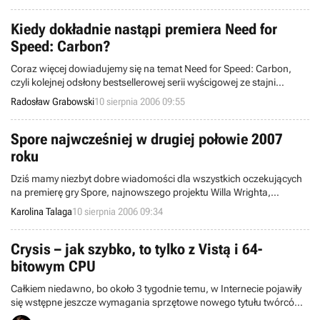
Kiedy dokładnie nastąpi premiera Need for
Speed: Carbon?
Coraz więcej dowiadujemy się na temat Need for Speed: Carbon,
czyli kolejnej odsłony bestsellerowej serii wyścigowej ze stajni
Electronic Arts. Trzy dni temu poznaliśmy wybrane spośród około stu
Radosław Grabowski
10 sierpnia 2006 09:55
modeli samochodów, którymi pojeździmy po wirtualnych drogach.
Natomiast dziś dotarliśmy do precyzyjnej daty premiery omawianej
gry.
Spore najwcześniej w drugiej połowie 2007
roku
Dziś mamy niezbyt dobre wiadomości dla wszystkich oczekujących
na premierę gry Spore, najnowszego projektu Willa Wrighta,
odpowiedzialnego za sukces gier z serii SimCity oraz The Sims.
Karolina Talaga
10 sierpnia 2006 09:34
Crysis – jak szybko, to tylko z Vistą i 64-
bitowym CPU
Całkiem niedawno, bo około 3 tygodnie temu, w Internecie pojawiły
się wstępne jeszcze wymagania sprzętowe nowego tytułu twórców,
niezapomnianego Far Cry, czyli Crysis. Wielu graczy powaliły one na