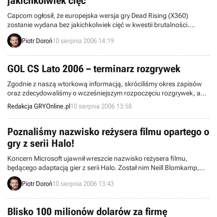
jakichkolwiek cięć
Capcom ogłosił, że europejska wersja gry Dead Rising (X360)
zostanie wydana bez jakichkolwiek cięć w kwestii brutalności.
Protesty niemieckich organizacji walczących przeciwko nadmiernej
Piotr Doroń
10 sierpnia 2006 14:19
ilości zbyt dojrzałych scen w grach komputerowych nie zdały się
zatem na nic.
GOL CS Lato 2006 – terminarz rozgrywek
Zgodnie z naszą wtorkową informacją, skróciliśmy okres zapisów
oraz zdecydowaliśmy o wcześniejszym rozpoczęciu rozgrywek, aby
nie kolidowały one z targami Games Convention i finałami European
Redakcja GRYOnline.pl
10 sierpnia 2006 13:58
Nations Cup organizowanymi przez Electronic Sports League.
Poznaliśmy nazwisko reżysera filmu opartego o
gry z serii Halo!
Koncern Microsoft ujawnił wreszcie nazwisko reżysera filmu,
będącego adaptacją gier z serii Halo. Został nim Neill Blomkamp,
nieznany szerzej reżyser krótkich, niezależnych produkcji, licznych
Piotr Doroń
10 sierpnia 2006 13:43
reklamówek, mający również w dorobku współpracę przy produkcji
kilku seriali (m.in. Tajemnice Smallville, Stargate SG-1, Mercy Point,
Dark Angel).
Blisko 100 milionów dolarów za firmę