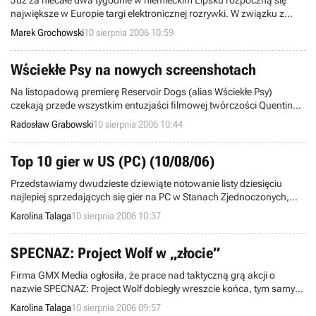
Już za niecałe dwa tygodnie w niemieckim Lipsku rozpoczną się
największe w Europie targi elektronicznej rozrywki. W związku z
nadchodzącą imprezą poszczególni wydawcy gier na Starym
Marek Grochowski
10 sierpnia 2006 10:59
Kontynencie zaczynają ujawniać informacje na temat produktów,
które zaprezentują u naszych zachodnich sąsiadów.
Wściekłe Psy na nowych screenshotach
Na listopadową premierę Reservoir Dogs (alias Wściekłe Psy)
czekają przede wszystkim entuzjaści filmowej twórczości Quentina
Tarantino, aczkolwiek tytuł ów powinien zainteresować też fanów
Radosław Grabowski
10 sierpnia 2006 10:44
gier akcji w ogóle. W naszej galerii pokazywaliśmy Wam dotąd osiem
screenshotów, prezentujących dzieło studia Volatile Games. Teraz
chcielibyśmy przedstawić trzy świeże zrzuty ekranowe w wysokiej
Top 10 gier w US (PC) (10/08/06)
rozdzielczości.
Przedstawiamy dwudzieste dziewiąte notowanie listy dziesięciu
najlepiej sprzedających się gier na PC w Stanach Zjednoczonych,
opracowane przez kompanię NPD. Ranking obejmuje programy
Karolina Talaga
10 sierpnia 2006 10:37
sprzedane w okresie od 23 do 29 lipca 2006 roku.
SPECNAZ: Project Wolf w „złocie”
Firma GMX Media ogłosiła, że prace nad taktyczną grą akcji o
nazwie SPECNAZ: Project Wolf dobiegły wreszcie końca, tym samym
uzyskała ona „złoty” status i odjechała do tłoczni.
Karolina Talaga
10 sierpnia 2006 09:57