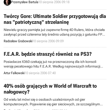
Przemysław Bartula
10 sierpnia 2006 09:18
kolana, ale to jeszcze nie koniec ciekawostek w odniesieniu do tej
produkcji.
Twórcy Gore: Ultimate Soldier przygotowują dla
nas "patriotyczną" strzelaninę
Niewielu graczy pamięta już zapewne firmę 4D Rulers, która chciała
zasłynąć przed czterema laty średnio udaną pozycją z gatunku FPS
pt. Gore: Ultimate Soldier. W 2004 roku developerzy zawiesili prace
Radosław Grabowski
10 sierpnia 2006 09:09
nad kontynuacją tego ostatniego produktu, ale teraz chcą się nam
przypomnieć i właśnie dlatego ujawnili światu pecetowy projekt o
nazwie Patriot.
F.E.A.R. będzie straszyć również na PS3?
Posiadacze X360 czekają już na przeznaczoną dla ich konsoli
wersję pecetowego hitu F.E.A.R. Według najnowszych informacji
istnieje spora szansa na to, że grą będą mogli cieszyć się również
Artur Falkowski
10 sierpnia 2006 07:40
właściciele Playstation 3.
40% osób grających w World of Warcraft to
nałogowcy?
Od wielu lat mówi się o osobach uzależnionych od gier
komputerowych. Pojawienie się gier sieciowych, ze szczególnym
uwzględnieniem MMORPG-ów sprawiło, że media zwracają na ten