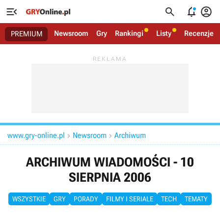




Newsroom
Gry
Rankingi
Listy
Recenzje
PREMIUM
www.gry-online.pl
Newsroom
Archiwum


ARCHIWUM WIADOMOŚCI - 10
SIERPNIA 2006
WSZYSTKIE
GRY
PORADY
FILMY I SERIALE
TECH
TEMATY