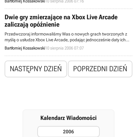
Bartłomiej Kossakowski
10 sierpnia 2006 07:16
problem coraz więcej uwagi. Jeden ze specjalistów stwierdził
właśnie, że aż 40% spośród grających w World of Warcraft to
nałogowcy!
Dwie gry zmierzające na Xbox Live Arcade
zaliczają opóźnienie
Przedwczoraj informowaliśmy Was o nowych grach tworzonych z
myślą o usłudze Xbox Live Arcade, podając jednocześnie daty ich
premier. Dziś z kolei możemy potwierdzić, jakie pozycje na pewno
Bartłomiej Kossakowski
10 sierpnia 2006 07:07
zaliczą drobne opóźnienie.
NASTĘPNY DZIEŃ
POPRZEDNI DZIEŃ
Kalendarz Wiadomości
2006