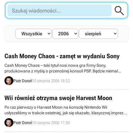

Szukaj
wiadomości...
Cash Money Chaos - zamęt w wydaniu Sony
Cash Money Chaos – taki tytuł nosi nowa gra firmy Sony,
produkowana z myślą o przenośnej konsoli PSP. Będzie niemal
klasyczną strzelaniną – niemal, ponieważ temat został
Piotr Doroń
10 sierpnia 2006 18:52
potraktowany z przymrużeniem oka.
Wii również otrzyma swoje Harvest Moon
Po raz pierwszy o Harvest Moon na konsolę Nintendo Wii
usłyszeliśmy w trakcie ostatniej, jak się okazało, klasycznej imprezy
E3. Najnowszy numer japońskiego magazynu Famitsu rzuca nowe
Piotr Doroń
10 sierpnia 2006 17:50
światło na tę produkcję. Jak zatem będzie się prezentować rolnik
nowej generacji?