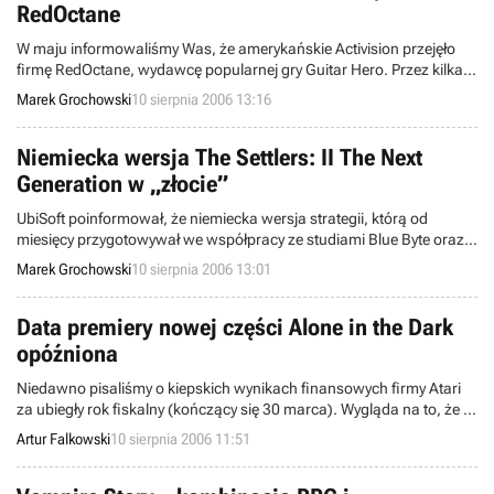
RedOctane
W maju informowaliśmy Was, że amerykańskie Activision przejęło
firmę RedOctane, wydawcę popularnej gry Guitar Hero. Przez kilka
miesięcy, które minęły od tego wydarzenia, dziennikarze próbowali
Marek Grochowski
10 sierpnia 2006 13:16
dowiedzieć się, na jaką kwotę opiewała umowa podpisana przez
obie strony.
Niemiecka wersja The Settlers: II The Next
Generation w „złocie”
UbiSoft poinformował, że niemiecka wersja strategii, którą od
miesięcy przygotowywał we współpracy ze studiami Blue Byte oraz
Funatics Software, osiągnęła właśnie status „gold”, co oznacza, że
Marek Grochowski
10 sierpnia 2006 13:01
jej proces produkcyjny dobiegł końca.
Data premiery nowej części Alone in the Dark
opóźniona
Niedawno pisaliśmy o kiepskich wynikach finansowych firmy Atari
za ubiegły rok fiskalny (kończący się 30 marca). Wygląda na to, że to
nie koniec złych wieści. Premiera przez wielu oczekiwanej
Artur Falkowski
10 sierpnia 2006 11:51
kontynuacji Alone in the Dark została przeniesiona z tegorocznego
Bożego Narodzenia na okres między kwietniem 2007 roku a
marcem 2008 (przyszły rok fiskalny).