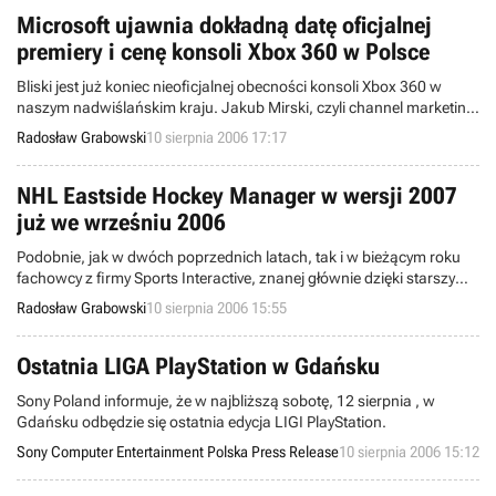
Microsoft ujawnia dokładną datę oficjalnej
premiery i cenę konsoli Xbox 360 w Polsce
Bliski jest już koniec nieoficjalnej obecności konsoli Xbox 360 w
naszym nadwiślańskim kraju. Jakub Mirski, czyli channel marketing
manager w polskim oddziale korporacji Microsoft, w wywiadzie dla
Radosław Grabowski
10 sierpnia 2006 17:17
portalu Onet.pl nareszcie udzielił informacji na wyjątkowo
interesujący temat – mowa oczywiście o szczegółowych danych
odnośnie rodzimej premiery "trzystasześćdziesiątki".
NHL Eastside Hockey Manager w wersji 2007
już we wrześniu 2006
Podobnie, jak w dwóch poprzednich latach, tak i w bieżącym roku
fachowcy z firmy Sports Interactive, znanej głównie dzięki starszym
częściom cyklu Championship Manager i nowszym produktom spod
Radosław Grabowski
10 sierpnia 2006 15:55
znaku Football Manager, uraczą nas grą z serii NHL Eastside
Hockey Manager. Najświeższa wersja tego pecetowego managera
hokejowego ujrzy światło dzienne już w przyszłym miesiącu.
Ostatnia LIGA PlayStation w Gdańsku
Sony Poland informuje, że w najbliższą sobotę, 12 sierpnia , w
Gdańsku odbędzie się ostatnia edycja LIGI PlayStation.
Sony Computer Entertainment Polska Press Release
10 sierpnia 2006 15:12