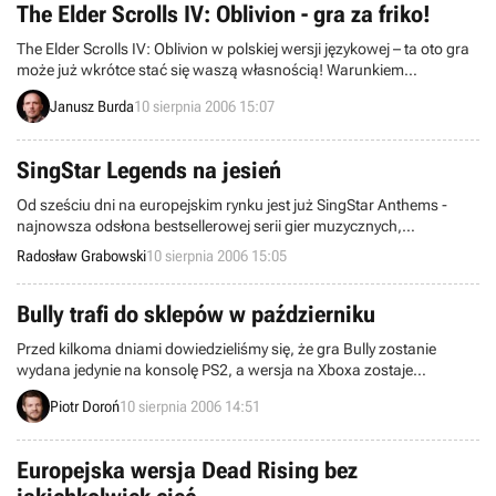
The Elder Scrolls IV: Oblivion - gra za friko!
The Elder Scrolls IV: Oblivion w polskiej wersji językowej – ta oto gra
może już wkrótce stać się waszą własnością! Warunkiem
koniecznym, do tego, aby przesyłka z nagrodą wylądowała właśnie
Janusz Burda
10 sierpnia 2006 15:07
w waszej skrzynce pocztowej, jest wzięcie udziału w naszym
tegotygodniowym konkursie z serii „gra za friko”.
SingStar Legends na jesień
Od sześciu dni na europejskim rynku jest już SingStar Anthems -
najnowsza odsłona bestsellerowej serii gier muzycznych,
firmowanej przez londyńskie studio korporacji Sony Computer
Radosław Grabowski
10 sierpnia 2006 15:05
Entertainment. Nie będzie ona jednak ostatnią częścią
wspomnianego cyklu, przeznaczoną dla konsoli PlayStation 2.
Bowiem właśnie zapowiedziano produkt o nazwie SingStar
Bully trafi do sklepów w październiku
Legends.
Przed kilkoma dniami dowiedzieliśmy się, że gra Bully zostanie
wydana jedynie na konsolę PS2, a wersja na Xboxa zostaje
skasowana. Biorąc jednak pod uwagę fakt, że niektórzy zaczynali
Piotr Doroń
10 sierpnia 2006 14:51
już powątpiewać (o czym donosił przedstawiciel firmy Rockstar
Games) w fakt produkowania tejże gry, należy tę informację
traktować jako całkiem optymistyczną.
Europejska wersja Dead Rising bez