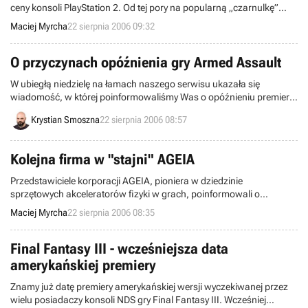
ceny konsoli PlayStation 2. Od tej pory na popularną „czarnulkę”
wydać trzeba będzie 129.99 Euro (ok. 510 zł). Spadła również cena
Maciej Myrcha
22 sierpnia 2006 09:32
karty pamięci (8 MB), za którą zapłacimy 19.99 euro (ok. 78 zł).
Wygląda na to, iż przed zmianą pokoleniową, Sony chce wycisnąć
jak najwięcej ze swojej najpopularniejszej, jak do tej pory, konsoli.
O przyczynach opóźnienia gry Armed Assault
W ubiegłą niedzielę na łamach naszego serwisu ukazała się
wiadomość, w której poinformowaliśmy Was o opóźnieniu premiery
gry Armed Assault. Wczoraj dowiedzieliśmy się, dlaczego firma
Krystian Smoszna
22 sierpnia 2006 08:57
Bohemia Interactive zdecydowała się na zmiany w kalendarzu
wydawniczym.
Kolejna firma w "stajni" AGEIA
Przedstawiciele korporacji AGEIA, pioniera w dziedzinie
sprzętowych akceleratorów fizyki w grach, poinformowali o
podpisaniu umowy partnerskiej z kolejna firmą z branży. Tym razem
Maciej Myrcha
22 sierpnia 2006 08:35
produkty AGEIA zdecydowali się wykorzystać programiści i
projektanci Nival Interactive, odpowiedzialni m.in. za takie gry jak
Heroes of Might and Magic V, Night Watch czy Blitzkrieg II.
Final Fantasy III - wcześniejsza data
amerykańskiej premiery
Znamy już datę premiery amerykańskiej wersji wyczekiwanej przez
wielu posiadaczy konsoli NDS gry Final Fantasy III. Wcześniej