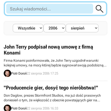

Szukaj
wiadomości...
John Terry podpisał nową umowę z firmą
Konami
Firma Konami poinformowała, że John Terry uzgodnił warunki
kolejnej umowy, na mocy której będzie sygnował swoją podobizną
następną odsłonę serii Pro Evolution Soccer.
Piotr Doroń
22 sierpnia 2006 17:25
"Producencie gier, dosyć tego nieróbstwa!"
Don Daglow, prezes Stormfront Studios, ma już dość prasowych
doniesień o tym, że większość z obecnie powstających gier na
konsolę nowej generacji nie może zasługiwać na to miano.
Piotr Doroń
22 sierpnia 2006 16:33