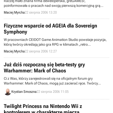
Raczej mało znana firma deweloperska, greGAMES!,
poinformowała o pracach nad swoją pierwszą komercyjną grą
przygodową, która miłośników tego gatunku przeniesie w czasy
Maciej Myrcha
22 sierpnia 2006 13:20
Starożytnego Rzymu. Nosi ona tytuł The Judgment of Quintus a
spodziewać się jej możemy w przyszłym roku.
Fizyczne wsparcie od AGEIA dla Sovereign
Symphony
W pracowniach CEIDOT Game Animation Studio powstaje pozycja,
którą twórcy określają jako gra RPG w klimatach „retro
futurystycznych” (cokolwiek mają na myśli). Sovereign Symphony, bo
Maciej Myrcha
22 sierpnia 2006 12:27
taki tytuł nosi owo dzieło, spośród innych rolplejow wyróżniać ma
m.in. wsparcie oferowane przez technologię akceleracji fizyki,
PhysX, stworzoną przez firmę AGEIA.
Już dziś rozpoczną się beta-testy gry
Warhammer: Mark of Chaos
Ci z Was, którzy zarejestrowali się na oficjalnym forum gry
Warhammer: Mark of Chaos, mogą już zacierać ręce. Twórcy
programu poinformowali wczoraj o rozpoczęciu procesu wysyłania
Krystian Smoszna
22 sierpnia 2006 11:05
kodów, umożliwiających uruchomienie wersji beta nowej produkcji
firmy Black Hole Games.
Twilight Princess na Nintendo Wii z
kontrolerem w charakterze miecza