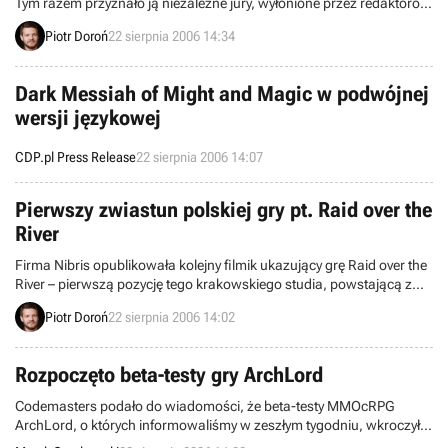
Tym razem przyznało ją niezależne jury, wyłonione przez redaktorów
poczytnego magazynu Edge. Nagrodzonym produktem okazała się
Piotr Doroń
22 sierpnia 2006 14:34
gra Dr. Kawashima's Brain Training. Jej producenci zostali
docenieni za innowacyjne podejście do skostniałego już nieco rynku
gier.
Dark Messiah of Might and Magic w podwójnej
wersji językowej
CDP.pl Press Release
22 sierpnia 2006 14:07
Pierwszy zwiastun polskiej gry pt. Raid over the
River
Firma Nibris opublikowała kolejny filmik ukazujący grę Raid over the
River – pierwszą pozycję tego krakowskiego studia, powstającą z
myślą o konsoli Nintendo DS. Po krótkim demie technologicznym (o
Piotr Doroń
22 sierpnia 2006 14:02
którym wspominaliśmy w tym miejscu) przyszła pora na
pełnoprawny zwiastun.
Rozpoczęto beta-testy gry ArchLord
Codemasters podało do wiadomości, że beta-testy MMOcRPG
ArchLord, o których informowaliśmy w zeszłym tygodniu, wkroczyły
właśnie we wstępną fazę. Tym samym gracze z USA i Europy zyskali