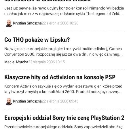
Jest już pewne, że rewolucyjny kontroler konsoli Nintendo Wii będzie
działać jak miecz w najnowszej odsłonie cyklu The Legend of Zelda,
zatytułowanej Twilight Princess. Potwierdził to legendarny projektant
Krystian Smoszna
22 sierpnia 2006 10:28
gier video – Shigeru Miyamoto.
Co THQ pokaże w Lipsku?
Największe, europejskie targi gier i rozrywki multimedialnej, Games
Convention 2006, rozpoczną się już za dwa dni, nic więc dziwnego,
iż firmy, które na nich zagoszczą, ujawniają tytuły jakimi postarają
Maciej Myrcha
22 sierpnia 2006 10:15
się omamić odwiedzających. Do grona „obnażających” się
wystawców dołączyła właśnie korporacja THQ, prezentująca
całkiem pokaźną listę gier.
Klasyczne hity od Activision na konsolę PSP
Koncern Activision szykuje się do wydanie zestawu gier, które przed
laty tworzył z myślą o konsoli Atari 2600. Produkt noszący nazwę
Activision Hits Remixed zadebiutuje na rynku jesienią, a cieszyć się
Krystian Smoszna
22 sierpnia 2006 09:45
nim będą posiadacze PlayStation Portable (PSP).
Europejski oddział Sony tnie cenę PlayStation 2
Przedstawiciele europejskiego oddziału Sony zapowiedzieli obniżkę