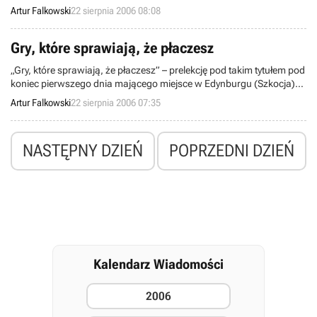
mówiło się o premierze w grudniu. Według ostatnich doniesień
Artur Falkowski
22 sierpnia 2006 08:08
Amerykanie będą mogli już się nią cieszyć czternastego listopada.
Gry, które sprawiają, że płaczesz
„Gry, które sprawiają, że płaczesz” – prelekcję pod takim tytułem pod
koniec pierwszego dnia mającego miejsce w Edynburgu (Szkocja)
festiwalu, Interactive Entertainment Festival, wygłosiła Margeret
Artur Falkowski
22 sierpnia 2006 07:35
Robertson, redaktorka cenionego magazynu Edge.
NASTĘPNY DZIEŃ
POPRZEDNI DZIEŃ
Kalendarz Wiadomości
2006