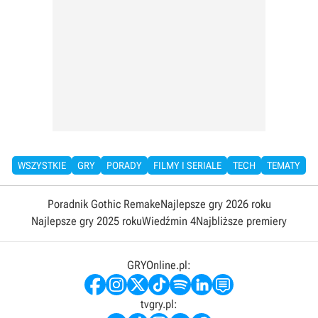
WSZYSTKIE
GRY
PORADY
FILMY I SERIALE
TECH
TEMATY
Poradnik Gothic Remake
Najlepsze gry 2026 roku
Najlepsze gry 2025 roku
Wiedźmin 4
Najbliższe premiery
GRYOnline.pl:
tvgry.pl: