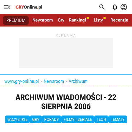




Newsroom
Gry
Rankingi
Listy
Recenzje
PREMIUM
www.gry-online.pl
Newsroom
Archiwum


ARCHIWUM WIADOMOŚCI - 22
SIERPNIA 2006
WSZYSTKIE
GRY
PORADY
FILMY I SERIALE
TECH
TEMATY