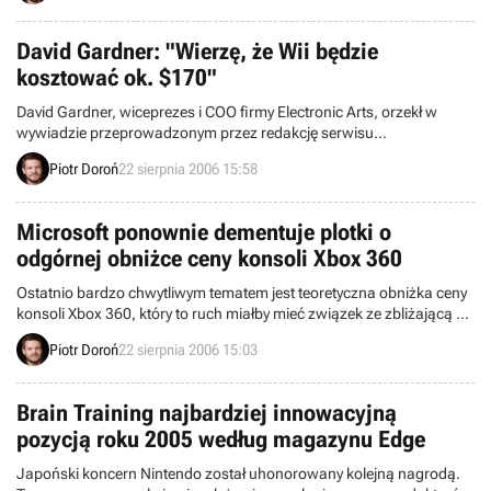
David Gardner: "Wierzę, że Wii będzie
kosztować ok. $170"
David Gardner, wiceprezes i COO firmy Electronic Arts, orzekł w
wywiadzie przeprowadzonym przez redakcję serwisu
GameIndustry.biz, że wierzy, iż cena Wii w Stanach Zjednoczonych
Piotr Doroń
22 sierpnia 2006 15:58
zostanie ustalona na poziomie ok. $170.
Microsoft ponownie dementuje plotki o
odgórnej obniżce ceny konsoli Xbox 360
Ostatnio bardzo chwytliwym tematem jest teoretyczna obniżka ceny
konsoli Xbox 360, który to ruch miałby mieć związek ze zbliżającą się
premierą PLAYSTATION 3. Niedawne zaniżenie ceny 360-tki,
Piotr Doroń
22 sierpnia 2006 15:03
dokonane przez niektóre sklepy wysyłkowe (chociażby Play.com)
wywołało kolejną falę spekulacji.
Brain Training najbardziej innowacyjną
pozycją roku 2005 według magazynu Edge
Japoński koncern Nintendo został uhonorowany kolejną nagrodą.