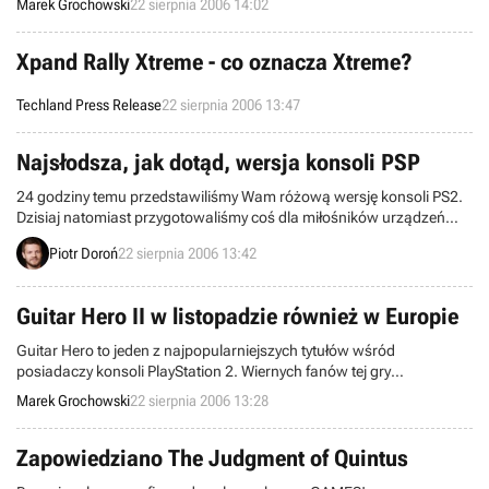
Marek Grochowski
22 sierpnia 2006 14:02
pierwszą szansę na to, by sprawdzić walory wirtualnego świata
Chantra.
Xpand Rally Xtreme - co oznacza Xtreme?
Techland Press Release
22 sierpnia 2006 13:47
Najsłodsza, jak dotąd, wersja konsoli PSP
24 godziny temu przedstawiliśmy Wam różową wersję konsoli PS2.
Dzisiaj natomiast przygotowaliśmy coś dla miłośników urządzeń
przenośnych – konkretnie PSP.
Piotr Doroń
22 sierpnia 2006 13:42
Guitar Hero II w listopadzie również w Europie
Guitar Hero to jeden z najpopularniejszych tytułów wśród
posiadaczy konsoli PlayStation 2. Wiernych fanów tej gry
zręcznościowej z pewnością ucieszy fakt, że druga odsłona dzieła,
Marek Grochowski
22 sierpnia 2006 13:28
które daje nam szansę na zostanie wirtualnym muzykiem, pojawi się
na Starym Kontynencie niemal w tym samym czasie, co w USA.
Zapowiedziano The Judgment of Quintus