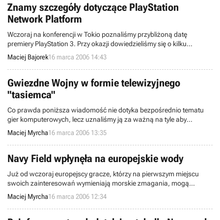
Znamy szczegóły dotyczące PlayStation
Network Platform
Wczoraj na konferencji w Tokio poznaliśmy przybliżoną datę
premiery PlayStation 3. Przy okazji dowiedzieliśmy się o kilku
technicznych szczegółach związanych z samą konsolą. Dziś
Maciej Bajorek
16 marca 2006 14:43
napiszemy o usłudze PlayStation Network Platform, znanej
uprzednio pod nazwą PlayStation HUB.
Gwiezdne Wojny w formie telewizyjnego
"tasiemca"
Co prawda poniższa wiadomość nie dotyka bezpośrednio tematu
gier komputerowych, lecz uznaliśmy ją za ważną na tyle aby
podzielić się z Wami jej treścią. Otóż jak donoszą producenci serialu
Maciej Myrcha
16 marca 2006 13:35
telewizyjnego opartego na Gwiezdnych Wojnach, George Lucas
zgodził się napisać scenariusz do ... 100 odcinków wspomnianego
serialu!
Navy Field wpłynęła na europejskie wody
Już od wczoraj europejscy gracze, którzy na pierwszym miejscu
swoich zainteresowań wymieniają morskie zmagania, mogą
rozkoszować się rozgrywką w Navy Field. Gra reprezentuje szeroko
Maciej Myrcha
16 marca 2006 12:34
pojęty gatunek MMO, rzucając nas w sam środek morskich bitew II
Wojny Światowej. Za developing i wydanie gry odpowiada firma SD