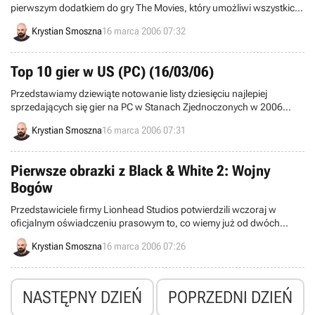
pierwszym dodatkiem do gry The Movies, który umożliwi wszystkich
twórcom wirtualnych filmów na tworzenie spektakularnych efektów
Krystian Smoszna
16 marca 2006 07:32
specjalnych. Ówczesne zapowiedzi członków firmy Lionhead
Studios znalazły wczoraj potwierdzenie w oficjalnym oświadczeniu
prasowym, opublikowanym przez koncern Activision.
Top 10 gier w US (PC) (16/03/06)
Przedstawiamy dziewiąte notowanie listy dziesięciu najlepiej
sprzedających się gier na PC w Stanach Zjednoczonych w 2006
roku, opracowane przez kompanię NPD. Lista obejmuje gry
Krystian Smoszna
16 marca 2006 07:31
sprzedane w okresie od 26 lutego do 4 marca.
Pierwsze obrazki z Black & White 2: Wojny
Bogów
Przedstawiciele firmy Lionhead Studios potwierdzili wczoraj w
oficjalnym oświadczeniu prasowym to, co wiemy już od dwóch
tygodni – na rynek trafi rozszerzenie gry Black & White 2. Prace nad
Krystian Smoszna
16 marca 2006 07:26
Wojnami Bogów (Battle of the Gods), bo tak nazywa się ów dodatek,
są już niemal zakończone.
NASTĘPNY DZIEŃ
POPRZEDNI DZIEŃ