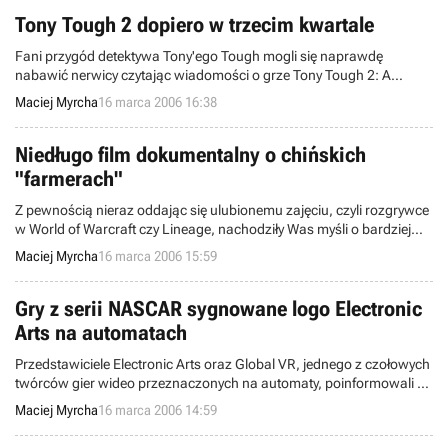
Tony Tough 2 dopiero w trzecim kwartale
Fani przygód detektywa Tony'ego Tough mogli się naprawdę
nabawić nerwicy czytając wiadomości o grze Tony Tough 2: A
Rake's Progress, zamieszczane na łamach naszego serwisu. Jak do
Maciej Myrcha
16 marca 2006 16:38
tej pory była to informacja o umieszczeniu gry w Encyklopedii oraz
wieści o ... przesunięciu terminu wydania gry (x 2). Dzisiaj niestety,
ponownie zalecamy zażycie leków na nerwy - Tony zalicza kolejną
Niedługo film dokumentalny o chińskich
obsuwę.
"farmerach"
Z pewnością nieraz oddając się ulubionemu zajęciu, czyli rozgrywce
w World of Warcraft czy Lineage, nachodziły Was myśli o bardziej
zasobnym mieszku z pieniędzmi czy lepszych przedmiotach.
Maciej Myrcha
16 marca 2006 15:59
Oczywiście natychmiast, a nie po żmudnych godzinach spędzonych
na wycinaniu wrogów. Naprzeciw tym pragnieniom wychodzą
gracze, sprzedający na aukcjach wirtualne dobra po całkiem
Gry z serii NASCAR sygnowane logo Electronic
rzeczywistych cenach.
Arts na automatach
Przedstawiciele Electronic Arts oraz Global VR, jednego z czołowych
twórców gier wideo przeznaczonych na automaty, poinformowali o
podpisaniu porozumienia, którego przedmiotem jest wprowadzenie
Maciej Myrcha
16 marca 2006 14:59
produkcji z serii NASCAR "na salony". Szczegóły umowy nie zostały
podane.