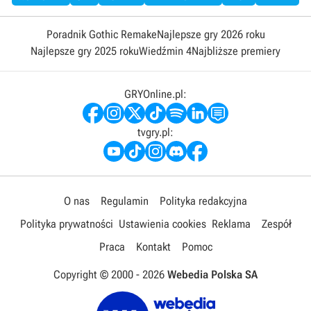
Poradnik Gothic Remake
Najlepsze gry 2026 roku
Najlepsze gry 2025 roku
Wiedźmin 4
Najbliższe premiery
GRYOnline.pl:
tvgry.pl:
O nas
Regulamin
Polityka redakcyjna
Polityka prywatności
Ustawienia cookies
Reklama
Zespół
Praca
Kontakt
Pomoc
Copyright © 2000 -
2026
Webedia Polska SA