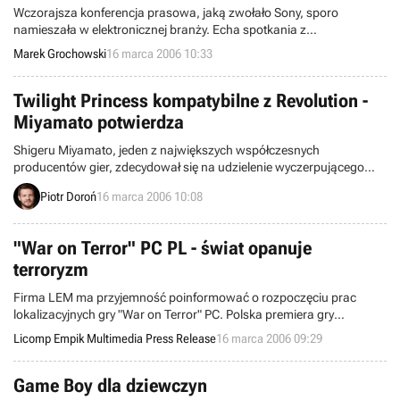
Wczorajsza konferencja prasowa, jaką zwołało Sony, sporo
namieszała w elektronicznej branży. Echa spotkania z
dziennikarzami doszły także do uszu giganta z Redmond, który w
Marek Grochowski
16 marca 2006 10:33
świetle ostatnich wydarzeń musi zacząć działać, by utrzymać
rynkową pozycję X360.
Twilight Princess kompatybilne z Revolution -
Miyamato potwierdza
Shigeru Miyamato, jeden z największych współczesnych
producentów gier, zdecydował się na udzielenie wyczerpującego
wywiadu, który został opublikowany na łamach serwisu
Piotr Doroń
16 marca 2006 10:08
internetowego Nintendo of Europe. Stwierdził w nim m.in., że
najnowsza edycja serii The Legend of Zelda będzie kompatybilna z
konsolą Nintendo Revolution.
"War on Terror" PC PL - świat opanuje
terroryzm
Firma LEM ma przyjemność poinformować o rozpoczęciu prac
lokalizacyjnych gry "War on Terror" PC. Polska premiera gry
planowana jest na kwiecień bieżącego roku. Wyłącznym
Licomp Empik Multimedia Press Release
16 marca 2006 09:29
dystrybutorem gry na terenie Polski jest firma Licomp Empik
Multimedia.
Game Boy dla dziewczyn