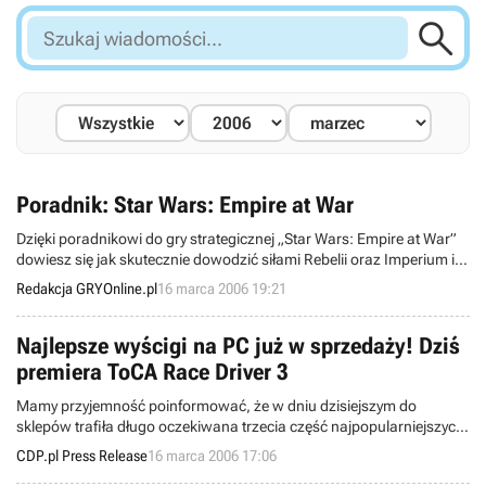

Szukaj
wiadomości...
Poradnik: Star Wars: Empire at War
Dzięki poradnikowi do gry strategicznej „Star Wars: Empire at War”
dowiesz się jak skutecznie dowodzić siłami Rebelii oraz Imperium i
jak przejść obie dostępne w grze kampanie.
Redakcja GRYOnline.pl
16 marca 2006 19:21
Najlepsze wyścigi na PC już w sprzedaży! Dziś
premiera ToCA Race Driver 3
Mamy przyjemność poinformować, że w dniu dzisiejszym do
sklepów trafiła długo oczekiwana trzecia część najpopularniejszych
wyścigów na komputery PC.
CDP.pl Press Release
16 marca 2006 17:06