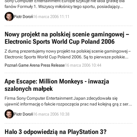
Sony Computer Entertainment Europe szykuje nie lada gratkę dla
fanów Formuły 1. Wszyscy miłośnicy tego sportu, posiadający
również konsolę PS2 lub PSP, będą mogli wcielić się w swoich
Piotr Doroń
16 marca 2006 11:11
ulubionych kierowców w oficjalnej grze tegorocznej edycji
mistrzostw świata w Formule 1. Formula One 06 ukaże się na
europejskim rynku w czerwcu 2006 roku.
Nowy projekt na polskiej scenie gamingowej –
Electronic Sports World Cup Poland 2006
Z dumą prezentujemy nowy projekt na polskiej scenie gamingowej –
Electronic Sports World Cup Poland 2006. Są to pierwsze polskie
kwalifikacje do Mistrzostw Świata w grach komputerowych. ESWC
Poznań Game Arena Press Release
16 marca 2006 10:44
Poland 2006 odbędzie się w Poznaniu, na terenie
Międzynarodowych Targów Poznańskich, w sobotę 3 czerwca
2006. Organizatorem wydarzenia są Międzynarodowe Targi
Ape Escape: Million Monkeys - inwazja
Poznańskie i PGA TEAM, odpowiedzialny dotąd za realizację m.in.
szalonych małpek
Poznań Game Arena 2005 oraz Lan Party Poland 2005.
Firma Sony Computer Entertainment Japan zdecydowała się
ujawnić informację o fakcie rozpoczęcia prac nad kolejną grą z serii
Ape Escape. Ape Escape: Million Monkeys zostanie wydane na
Piotr Doroń
16 marca 2006 10:38
konsolę PS2 jeszcze tej wiosny.
Halo 3 odpowiedzią na PlayStation 3?