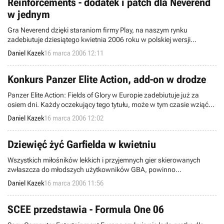
EnterNet.
Reinforcements - dodatek i patch dla Neverend
w jednym
Gra Neverend dzięki staraniom firmy Play, na naszym rynku
zadebiutuje dziesiątego kwietnia 2006 roku w polskiej wersji
językowej. Tymczasem Frogster, niemiecki wydawca, poinformował
Daniel Kazek
16 marca 2006 12:11
o opublikowaniu dodatku do tego programu, zgrabnie nazwanego
Reinforcements.
Konkurs Panzer Elite Action, add-on w drodze
Panzer Elite Action: Fields of Glory w Europie zadebiutuje już za
osiem dni. Każdy oczekujący tego tytułu, może w tym czasie wziąć
udział w konkursie, nad którym pieczę sprawuje Auron - wydawca
Daniel Kazek
16 marca 2006 12:02
programu w Australii, Nowej Zelandii oraz na rynku azjatyckim.
Dziewięć żyć Garfielda w kwietniu
Wszystkich miłośników lekkich i przyjemnych gier skierowanych
zwłaszcza do młodszych użytkowników GBA, powinno
zainteresować porozumienie jakie zawarła duńska firma The Game
Daniel Kazek
16 marca 2006 11:56
Factory z Paws, Inc. - właścicielem praw do wizerunku kota
Garfielda. Dzięki niemu, już wkrótce możemy się spodziewać drugiej
gry traktującej o przygodach kreskówkowego bohatera.
SCEE przedstawia - Formula One 06