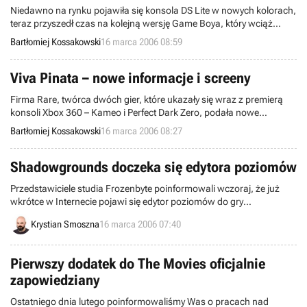
Niedawno na rynku pojawiła się konsola DS Lite w nowych kolorach,
teraz przyszedł czas na kolejną wersję Game Boya, który wciąż
dobrze się sprzedaje. Nintendo jeszcze w marcu zacznie
Bartłomiej Kossakowski
16 marca 2006 08:59
sprzedawać Game Boy Advance SP w kolorze różowym!
Viva Pinata – nowe informacje i screeny
Firma Rare, twórca dwóch gier, które ukazały się wraz z premierą
konsoli Xbox 360 – Kameo i Perfect Dark Zero, podała nowe
informacje na temat właśnie powstającego, bardzo nietypowego
Bartłomiej Kossakowski
16 marca 2006 08:27
produktu – gry Viva Pinata, która ukaże się już jesienią na nową
konsolę Microsoftu. Zaprezentowano też pierwsze screeny.
Shadowgrounds doczeka się edytora poziomów
Przedstawiciele studia Frozenbyte poinformowali wczoraj, że już
wkrótce w Internecie pojawi się edytor poziomów do gry
Shadowgrounds. Finowie odpowiadają w ten sposób na prośby
Krystian Smoszna
16 marca 2006 07:40
użytkowników programu, którzy ją od kilku miesięcy dawali im do
zrozumienia, że tego typu narzędzia są potrzebne.
Pierwszy dodatek do The Movies oficjalnie
zapowiedziany
Ostatniego dnia lutego poinformowaliśmy Was o pracach nad