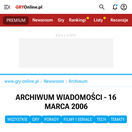




Newsroom
Gry
Rankingi
Listy
Recenzje
PREMIUM
www.gry-online.pl
Newsroom
Archiwum


ARCHIWUM WIADOMOŚCI - 16
MARCA 2006
WSZYSTKIE
GRY
PORADY
FILMY I SERIALE
TECH
TEMATY