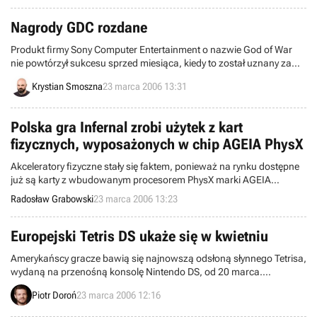
Nagrody GDC rozdane
Produkt firmy Sony Computer Entertainment o nazwie God of War
nie powtórzył sukcesu sprzed miesiąca, kiedy to został uznany za
najlepszą grę ubiegłego roku przez organizację Academy of
Krystian Smoszna
23 marca 2006 13:31
Interactive Arts & Sciences (AIAS). Podczas podobnej imprezy, która
miała miejsce w trakcie konferencji GDC, program o przygodach
Kratosa został pobity przez Shadow of the Colossus.
Polska gra Infernal zrobi użytek z kart
fizycznych, wyposażonych w chip AGEIA PhysX
Akceleratory fizyczne stały się faktem, ponieważ na rynku dostępne
już są karty z wbudowanym procesorem PhysX marki AGEIA
Technologies. Przedstawiciele tej firmy przy okazji ogłosili, że z
Radosław Grabowski
23 marca 2006 13:23
opracowanej przez nich technologii korzystają ludzie z polskiego
studia developerskiego Metropolis Software podczas tworzenia
nowego produktu elektroniczno-rozrywkowego.
Europejski Tetris DS ukaże się w kwietniu
Amerykańscy gracze bawią się najnowszą odsłoną słynnego Tetrisa,
wydaną na przenośną konsolę Nintendo DS, od 20 marca.
Europejczyjkom nie pozostaje nic innego, jak czekać – Tetris DS
Piotr Doroń
23 marca 2006 12:16
wydany zostanie u nas dopiero 21 kwietnia.