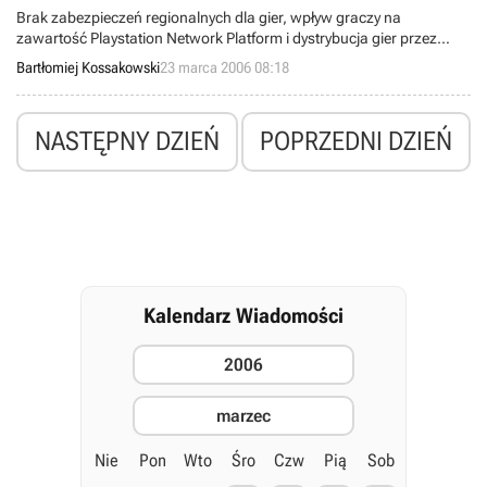
Brak zabezpieczeń regionalnych dla gier, wpływ graczy na
zawartość Playstation Network Platform i dystrybucja gier przez
Internet – to tylko część nowych informacji na temat PS3, które
Bartłomiej Kossakowski
23 marca 2006 08:18
poznaliśmy podczas odbywającej się w San Jose Game Developers
Conference.
NASTĘPNY DZIEŃ
POPRZEDNI DZIEŃ
Kalendarz Wiadomości
2006
marzec
Nie
Pon
Wto
Śro
Czw
Pią
Sob