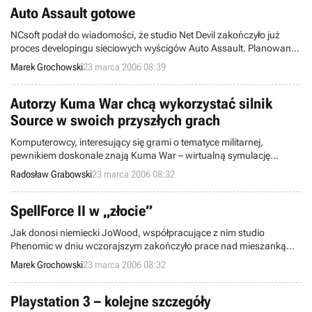
Auto Assault gotowe
NCsoft podał do wiadomości, że studio Net Devil zakończyło już
proces developingu sieciowych wyścigów Auto Assault. Planowana
data premiery produktu to 13 kwietnia bieżącego roku. CD Projekt
Marek Grochowski
23 marca 2006 08:39
nie sprecyzował jeszcze, kiedy tytułu należy spodziewać się w
Polsce.
Autorzy Kuma War chcą wykorzystać silnik
Source w swoich przyszłych grach
Komputerowcy, interesujący się grami o tematyce militarnej,
pewnikiem doskonale znają Kuma War – wirtualną symulację
współczesnego pola walki, oferującą widok z perspektywy pierwszej
Radosław Grabowski
23 marca 2006 08:32
lub trzeciej osoby. Produkt ów został stworzony przez ludzi z firmy
Kuma Reality Games, którzy teraz szykują następne elektroniczno-
rozrywkowe projekty.
SpellForce II w „złocie”
Jak donosi niemiecki JoWood, współpracujące z nim studio
Phenomic w dniu wczorajszym zakończyło prace nad mieszanką
strategii z RPG, SpellForce II: Czas Mrocznych Wojen, co
Marek Grochowski
23 marca 2006 08:32
równoznaczne jest z osiągnięciem przez grę statusu „gold”. Płyta-
matka powędrowała już do tłoczni, a za kilka tygodni finalna edycja
produktu trafi do brytyjskich sklepów.
Playstation 3 – kolejne szczegóły