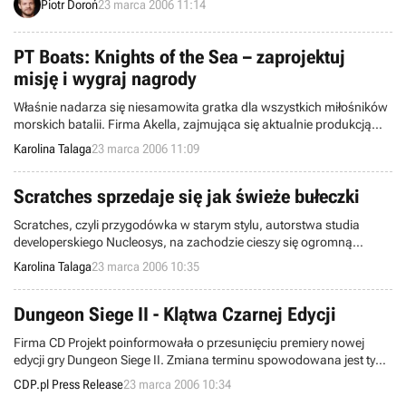
Piotr Doroń
23 marca 2006 11:14
PT Boats: Knights of the Sea – zaprojektuj
misję i wygraj nagrody
Właśnie nadarza się niesamowita gratka dla wszystkich miłośników
morskich batalii. Firma Akella, zajmująca się aktualnie produkcją
symulatora o nazwie PT Boats: Knights of the Sea, ogłosiła
Karolina Talaga
23 marca 2006 11:09
międzynarodowy konkurs na najlepszy projekt misji.
Scratches sprzedaje się jak świeże bułeczki
Scratches, czyli przygodówka w starym stylu, autorstwa studia
developerskiego Nucleosys, na zachodzie cieszy się ogromną
popularnością i sprzedaje jak świeże bułeczki.
Karolina Talaga
23 marca 2006 10:35
Dungeon Siege II - Klątwa Czarnej Edycji
Firma CD Projekt poinformowała o przesunięciu premiery nowej
edycji gry Dungeon Siege II. Zmiana terminu spowodowana jest tym,
że specjalne plastikowe rękawy zabezpieczające pakiet Czarnej
CDP.pl Press Release
23 marca 2006 10:34
Edycji nie spełniały wymagań firmy. Obecnie trwają prace nad