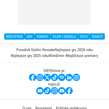
WSZYSTKIE
GRY
PORADY
FILMY I SERIALE
TECH
TEMATY
Poradnik Gothic Remake
Najlepsze gry 2026 roku
Najlepsze gry 2025 roku
Wiedźmin 4
Najbliższe premiery
GRYOnline.pl:
tvgry.pl:
O nas
Regulamin
Polityka redakcyjna