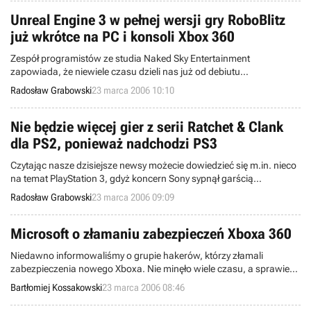
ulepszoną wersją opakowania i specjalnego rękawa. Nowa data
premiery została ustalona na 30 marca.
Unreal Engine 3 w pełnej wersji gry RoboBlitz
już wkrótce na PC i konsoli Xbox 360
Zespół programistów ze studia Naked Sky Entertainment
zapowiada, że niewiele czasu dzieli nas już od debiutu
trójwymiarowej gry akcji o nazwie RoboBlitz. Na nowej oficjalnej
Radosław Grabowski
23 marca 2006 10:10
witrynie internetowej niniejszego tytułu znaleźliśmy dla Szanownych
Czytelników szereg dość ciekawych informacji tekstowych, jak
również pakiet świeżych screenshotów.
Nie będzie więcej gier z serii Ratchet & Clank
dla PS2, ponieważ nadchodzi PS3
Czytając nasze dzisiejsze newsy możecie dowiedzieć się m.in. nieco
na temat PlayStation 3, gdyż koncern Sony sypnął garścią
szczegółów podczas Game Developers Conference 2006. W trakcie
Radosław Grabowski
23 marca 2006 09:09
tej imprezy głos zabrali też pracownicy firmy Insomniac Games, czyli
twórcy popularnej serii zręcznościówek pt. Ratchet & Clank.
Utalentowani developerzy przygotowują już piątą grę, należącą do
Microsoft o złamaniu zabezpieczeń Xboxa 360
owego cyklu.
Niedawno informowaliśmy o grupie hakerów, którzy złamali
zabezpieczenia nowego Xboxa. Nie minęło wiele czasu, a sprawie
przyjrzał się Microsoft i wydał swoje oświadczenie na ten temat.
Bartłomiej Kossakowski
23 marca 2006 08:46