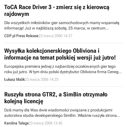
ToCA Race Driver 3 - zmierz się z kierowcą
rajdowym
Dla wszystkich miłośników gier samochodowych mamy wspaniałą
informację! Już w najbliższą sobotę, 25 marca, w centrum
handlowym M1 w podwarszawskich Markach odbędzie się pokaz
CDP.pl Press Release
23 marca 2006 14:27
specjalny gry ToCA Race Driver 3.
Wysyłka kolekcjonerskiego Obliviona i
informacje na temat polskiej wersji już jutro!
Europejska premiera jednej z najbardziej oczekiwanych gier tego
roku już jutro. W tym dniu polski dystrybutor Obliviona firma Cenega
Poland rozpocznie wysyłkę edycji kolekcjonerskiej.
Łukasz Malik
23 marca 2006 14:25
Ruszyła strona GTR2, a SimBin otrzymało
kolejną licencję
Dziś mamy dla Was dwie wiadomości związane z produkcjami
autorstwa studia developerskiego SimBin. Właśnie ruszyła strona
internetowa gry GTR 2, czyli kontynuacji licencjonowanej symulacji
Karolina Talaga
23 marca 2006 13:45
wyścigów klasy FIA GT.