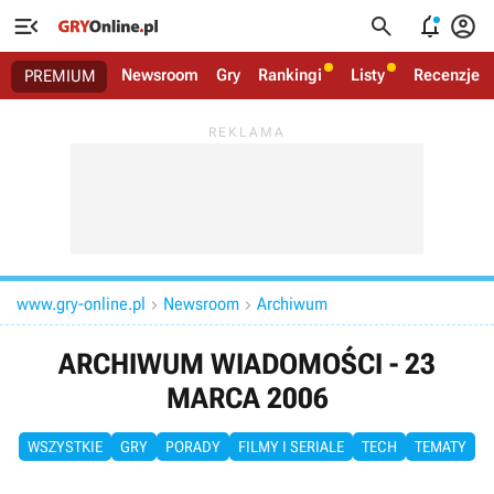




Newsroom
Gry
Rankingi
Listy
Recenzje
PREMIUM
www.gry-online.pl
Newsroom
Archiwum


ARCHIWUM WIADOMOŚCI - 23
MARCA 2006
WSZYSTKIE
GRY
PORADY
FILMY I SERIALE
TECH
TEMATY