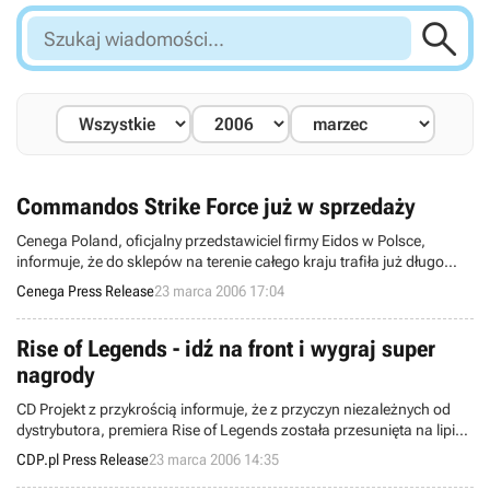

Szukaj
wiadomości...
Commandos Strike Force już w sprzedaży
Cenega Poland, oficjalny przedstawiciel firmy Eidos w Polsce,
informuje, że do sklepów na terenie całego kraju trafiła już długo
oczekiwana gra akcji - Commandos Strike Force.
Cenega Press Release
23 marca 2006 17:04
Rise of Legends - idź na front i wygraj super
nagrody
CD Projekt z przykrością informuje, że z przyczyn niezależnych od
dystrybutora, premiera Rise of Legends została przesunięta na lipiec
2006.
CDP.pl Press Release
23 marca 2006 14:35