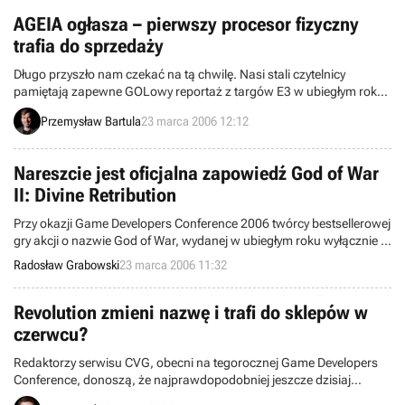
AGEIA ogłasza – pierwszy procesor fizyczny
trafia do sprzedaży
Długo przyszło nam czekać na tą chwilę. Nasi stali czytelnicy
pamiętają zapewne GOLowy reportaż z targów E3 w ubiegłym roku,
gdzie rozwodziliśmy się nad „fizyką w grach” i chipem AGEIA PhysX
Przemysław Bartula
23 marca 2006 12:12
Processor, który być może niedługo stanie się nieodłączną częścią
dobrego PeCeta. Dzięki takim firmom jak Dell, czy Alienware już dziś
użytkownicy komputerów mogą przekonać się jak nowe cudo działa
Nareszcie jest oficjalna zapowiedź God of War
w praktyce.
II: Divine Retribution
Przy okazji Game Developers Conference 2006 twórcy bestsellerowej
gry akcji o nazwie God of War, wydanej w ubiegłym roku wyłącznie w
wersji dla PS2, postanowili wreszcie zaserwować nam dużą porcję
Radosław Grabowski
23 marca 2006 11:32
dokładnych danych, dotyczących kontynuacji wspomnianej pozycji.
Komercyjny debiut sequela nastąpi na początku Anno Domini 2007–
rzecz jasna w sprzedaży pojawi się tylko edycja, dedykowana
Revolution zmieni nazwę i trafi do sklepów w
PlayStation 2.
czerwcu?
Redaktorzy serwisu CVG, obecni na tegorocznej Game Developers
Conference, donoszą, że najprawdopodobniej jeszcze dzisiaj
poznamy oficjalną nazwę konsoli Nintendo Revolution.