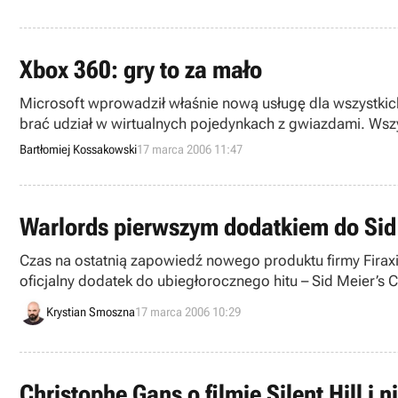
Xbox 360: gry to za mało
Microsoft wprowadził właśnie nową usługę dla wszystkich
brać udział w wirtualnych pojedynkach z gwiazdami. Wszy
Bartłomiej Kossakowski
17 marca 2006 11:47
Warlords pierwszym dodatkiem do Sid M
Czas na ostatnią zapowiedź nowego produktu firmy Firaxis
oficjalny dodatek do ubiegłorocznego hitu – Sid Meier’s Civ
Krystian Smoszna
17 marca 2006 10:29
Christophe Gans o filmie Silent Hill i n