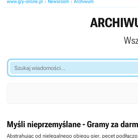
www.gry-online.pl
Newsroom
Archiwum


ARCHIWU
Wsz
Szukaj
wiadomości...
Myśli nieprzemyślane - Gramy za dar
Abstrahując od nielegalnego obiegu gier, pecet podłączon