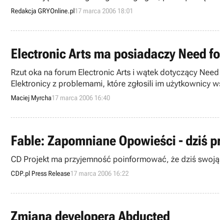
Redakcja GRYOnline.pl
17 marca 2006 18:01
Electronic Arts ma posiadaczy Need fo
Rzut oka na forum Electronic Arts i wątek dotyczący Nee
Elektronicy z problemami, które zgłosili im użytkownicy 
Maciej Myrcha
17 marca 2006 16:40
Fable: Zapomniane Opowieści - dziś p
CD Projekt ma przyjemność poinformować, że dziś swoj
CDP.pl Press Release
17 marca 2006 16:22
Zmiana developera Abducted