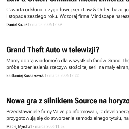
Czwarta odsłona przygodowej serii Law & Order, bazując
listopada zeszłego roku. Wczoraj firma Mindscape nares
Daniel Kazek
17 marca 2006 12:39
Grand Theft Auto w telewizji?
Mamy dobrą wiadomość dla wszystkich fanów Grand Theft 
próba przeniesienia rzeczywistości tej serii na mały ekra
Bartłomiej Kossakowski
17 marca 2006 12:22
Nowa gra z silnikiem Source na horyz
Przedstawiciele firmy Valve poinformowali, iż developerz
przygotowują się do stworzenia samodzielnego tytułu, 
Maciej Myrcha
17 marca 2006 11:53