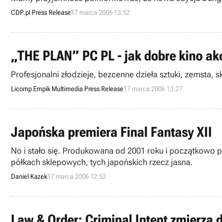
CDP.pl Press Release
17 marca 2006 13:52
„THE PLAN” PC PL - jak dobre kino akc
Profesjonalni złodzieje, bezcenne dzieła sztuki, zemsta, 
Licomp Empik Multimedia Press Release
17 marca 2006 13:27
Japońska premiera Final Fantasy XII
No i stało się. Produkowana od 2001 roku i początkowo p
półkach sklepowych, tych japońskich rzecz jasna.
Daniel Kazek
17 marca 2006 12:52
Law & Order: Criminal Intent zmierza 