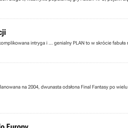
ji
skomplikowana intryga i ... genialny PLAN to w skrócie fabuł
lanowana na 2004, dwunasta odsłona Final Fantasy po wielu
do Europy