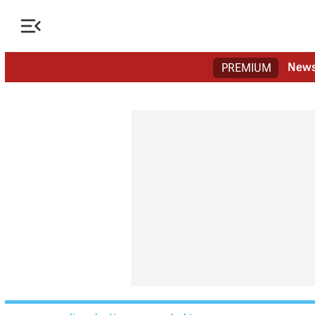

New
PREMIUM