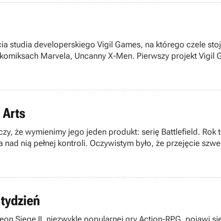
ia studia developerskiego Vigil Games, na którego czele sto
komiksach Marvela, Uncanny X-Men. Pierwszy projekt Vigil G
 Arts
y, że wymienimy jego jeden produkt: serię Battlefield. Rok t
 nad nią pełnej kontroli. Oczywistym było, że przejęcie szw
 tydzień
Siege II, niezwykle popularnej gry Action-RPG, pojawi się