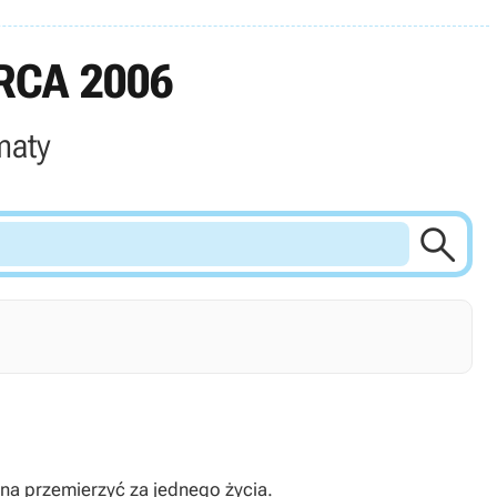
RCA 2006
maty

bna przemierzyć za jednego życia.