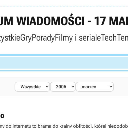
M WIADOMOŚCI - 17 MA
ystkie
Gry
Porady
Filmy i seriale
Tech
Te
mo
y do Internetu to brama do krainy obfitości, której niepodo