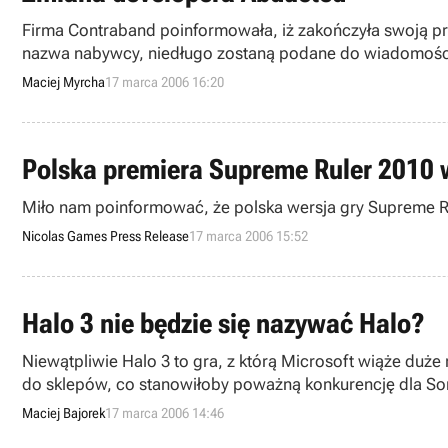
Firma Contraband poinformowała, iż zakończyła swoją prz
nazwa nabywcy, niedługo zostaną podane do wiadomości 
Maciej Myrcha
17 marca 2006 16:20
Polska premiera Supreme Ruler 2010 
Miło nam poinformować, że polska wersja gry Supreme Rul
Nicolas Games Press Release
17 marca 2006 15:52
Halo 3 nie będzie się nazywać Halo?
Niewątpliwie Halo 3 to gra, z którą Microsoft wiąże duże
do sklepów, co stanowiłoby poważną konkurencję dla Son
informacja nieco rozjaśni Wam w głowach.
Maciej Bajorek
17 marca 2006 14:46