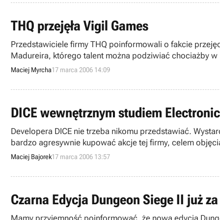
THQ przejęła Vigil Games
Przedstawiciele firmy THQ poinformowali o fakcie przejęc
Madureira, którego talent można podziwiać chociażby w 
zadebiutuje w 2008 roku.
Maciej Myrcha
17 marca 2006 14:09
DICE wewnętrznym studiem Electronic
Developera DICE nie trzeba nikomu przedstawiać. Wystarcz
bardzo agresywnie kupować akcje tej firmy, celem objęcia
właśnie ono nastąpiło…
Maciej Bajorek
17 marca 2006 13:57
Czarna Edycja Dungeon Siege II już za
Mamy przyjemność poinformować, że nowa edycja Dungeon 