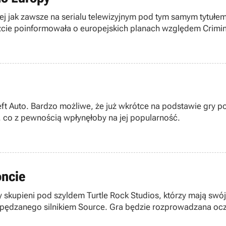
ej jak zawsze na serialu telewizyjnym pod tym samym tytułe
zcie poinformowała o europejskich planach względem Crimina
Auto. Bardzo możliwe, że już wkrótce na podstawie gry pow
n, co z pewnością wpłynęłoby na jej popularność.
oncie
y skupieni pod szyldem Turtle Rock Studios, którzy mają swó
napędzanego silnikiem Source. Gra będzie rozprowadzana oc