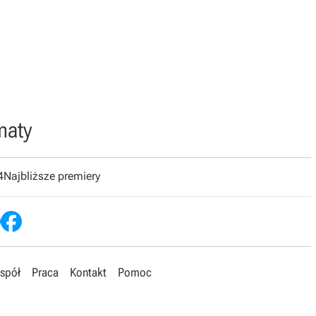
maty
4
Najbliższe premiery
spół
Praca
Kontakt
Pomoc