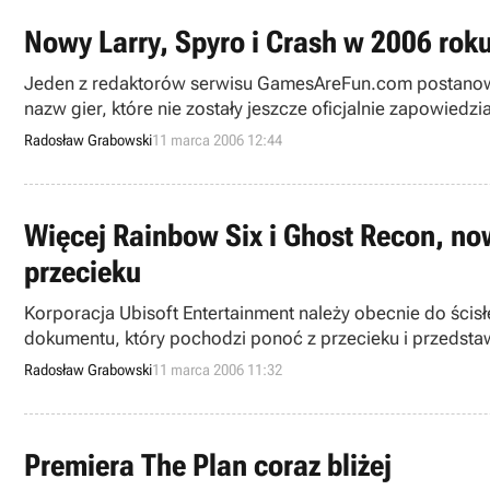
Nowy Larry, Spyro i Crash w 2006 rok
Jeden z redaktorów serwisu GamesAreFun.com postanowił
nazw gier, które nie zostały jeszcze oficjalnie zapowied
wybrane efekty śledztwa (tytuły, platformy, daty premier 
Radosław Grabowski
11 marca 2006 12:44
Więcej Rainbow Six i Ghost Recon, no
przecieku
Korporacja Ubisoft Entertainment należy obecnie do ścis
dokumentu, który pochodzi ponoć z przecieku i przedst
koncernu.
Radosław Grabowski
11 marca 2006 11:32
Premiera The Plan coraz bliżej