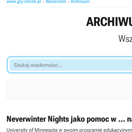
www.gry-online.pl
Newsroom
Archiwum


ARCHIWU
Wsz
Szukaj
wiadomości...
Neverwinter Nights jako pomoc w ... 
University of Minnesota w swoim programie edukacyjnym 