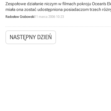
Zespołowe działanie niczym w filmach pokroju Ocean’s E
miała ona zostać udostępniona posiadaczom trzech różny
Radosław Grabowski
11 marca 2006 10:23
NASTĘPNY DZIEŃ