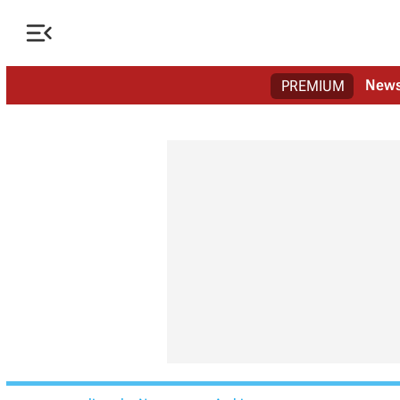

New
PREMIUM