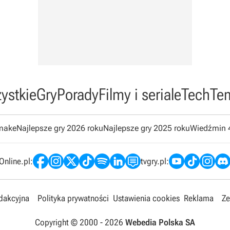
ystkie
Gry
Porady
Filmy i seriale
Tech
Te
emake
Najlepsze gry 2026 roku
Najlepsze gry 2025 roku
Wiedźmin 
nline.pl:
tvgry.pl:
edakcyjna
Polityka prywatności
Ustawienia cookies
Reklama
Ze
Copyright © 2000 -
2026
Webedia Polska SA