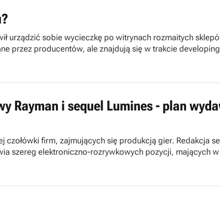
u?
 urządzić sobie wycieczkę po witrynach rozmaitych sklepó
ziane przez producentów, ale znajdują się w trakcie develop
i wydawcy).
wy Rayman i sequel Lumines - plan wyda
łej czołówki firm, zajmujących się produkcją gier. Redakcja
awia szereg elektroniczno-rozrywkowych pozycji, mających 