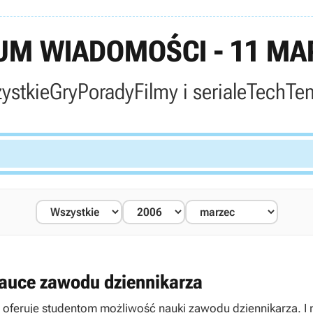
M WIADOMOŚCI - 11 MA
ystkie
Gry
Porady
Filmy i seriale
Tech
Te
nauce zawodu dziennikarza
oferuje studentom możliwość nauki zawodu dziennikarza. I n