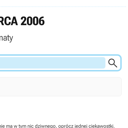
RCA 2006
maty

ie ma w tym nic dziwnego, oprócz jednej ciekawostki.