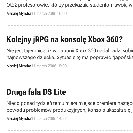
Otóż profesorowie, którzy przekazują studentom swoją wie
Maciej Myrcha
11 marca 2006 16:00
Kolejny jRPG na konsolę Xbox 360?
Nie jest tajemnicą, iż w Japonii Xbox 360 nadal radzi 
najnowszego dziecka. Sytuację tę ma poprawić "japońsk
Maciej Myrcha
11 marca 2006 15:00
Druga fala DS Lite
Nieco ponad tydzień temu miała miejsce premiera następc
powodu problemów produkcyjnych, konsola ukazała się jed
Blue oraz Enamel Navy.
Maciej Myrcha
11 marca 2006 14:32