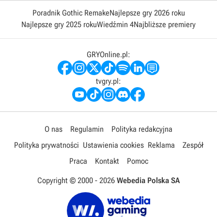
Poradnik Gothic Remake
Najlepsze gry 2026 roku
Najlepsze gry 2025 roku
Wiedźmin 4
Najbliższe premiery
GRYOnline.pl:
tvgry.pl:
O nas
Regulamin
Polityka redakcyjna
Polityka prywatności
Ustawienia cookies
Reklama
Zespół
Praca
Kontakt
Pomoc
Copyright © 2000 -
2026
Webedia Polska SA