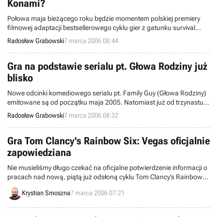
Konami?
Połowa maja bieżącego roku będzie momentem polskiej premiery
filmowej adaptacji bestsellerowego cyklu gier z gatunku survival
horror o nazwie Silent Hill. Ostatnia jak dotąd część owej serii,
Radosław Grabowski
7 marca 2006 08:44
oznaczona cyfrą 4 i podtytułem The Room, pojawiła się we wrześniu
2004. Jednakże ludzie z firmy Konami najprawdopodobniej już
szykują kolejną odsłonę „Cichego Wzgórza”.
Gra na podstawie serialu pt. Głowa Rodziny już
blisko
Nowe odcinki komediowego serialu pt. Family Guy (Głowa Rodziny)
emitowane są od początku maja 2005. Natomiast już od trzynastu
miesięcy wiemy, iż ma powstać gra na podstawie owego
Radosław Grabowski
7 marca 2006 08:32
popularnego animowanego cyklu. Dziś dysponujemy garścią
świeżych informacji na ten temat.
Gra Tom Clancy's Rainbow Six: Vegas oficjalnie
zapowiedziana
Nie musieliśmy długo czekać na oficjalne potwierdzenie informacji o
pracach nad nową, piątą już odsłoną cyklu Tom Clancy’s Rainbow
Six. Produkt, który nosi podtytuł Vegas, został wczoraj
Krystian Smoszna
7 marca 2006 07:21
zapowiedziany przez koncern UbiSoft.