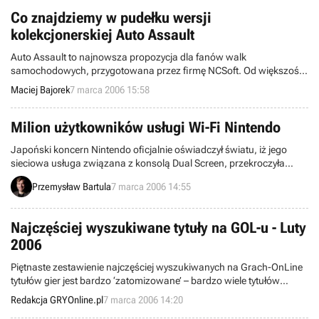
Co znajdziemy w pudełku wersji
kolekcjonerskiej Auto Assault
Auto Assault to najnowsza propozycja dla fanów walk
samochodowych, przygotowana przez firmę NCSoft. Od większości
produkcji tego typu odróżnia ją fakt, iż nie jest pozycją typowo
Maciej Bajorek
7 marca 2006 15:58
zręcznościową, bowiem zaimplementowano w niej wiele cech z
gatunku MMOcRPG. W oczekiwaniu na premierę ww. tytułu,
wydawca NCSoft zaprezentował detale dotyczące specjalnej wersji
Milion użytkowników usługi Wi-Fi Nintendo
kolekcjonerskiej.
Japoński koncern Nintendo oficjalnie oświadczył światu, iż jego
sieciowa usługa związana z konsolą Dual Screen, przekroczyła
kolejną granicę. Mowa o milionie użytkowników tej maszynki, którzy
Przemysław Bartula
7 marca 2006 14:55
raczą się wieloosobowymi rozgrywkami za pośrednictwem sieci Wi-
Fi Nintendo.
Najczęściej wyszukiwane tytuły na GOL-u - Luty
2006
Piętnaste zestawienie najczęściej wyszukiwanych na Grach-OnLine
tytułów gier jest bardzo ‘zatomizowane’ – bardzo wiele tytułów
budziło u Was podobne zainteresowanie.
Redakcja GRYOnline.pl
7 marca 2006 14:20