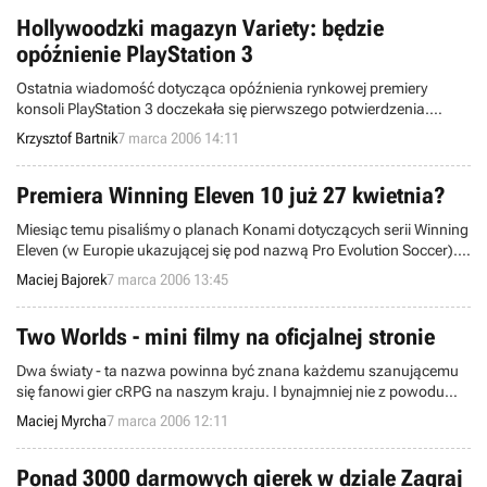
Hollywoodzki magazyn Variety: będzie
opóźnienie PlayStation 3
Ostatnia wiadomość dotycząca opóźnienia rynkowej premiery
konsoli PlayStation 3 doczekała się pierwszego potwierdzenia.
Amerykański magazyn Variety opublikował wywiad z panem
Krzysztof Bartnik
7 marca 2006 14:11
Howardem Stringerem (szef Sony Corporation), z którego można
wywnioskować, iż debiut wspomnianej platformy przesunie się na
późniejszy termin.
Premiera Winning Eleven 10 już 27 kwietnia?
Miesiąc temu pisaliśmy o planach Konami dotyczących serii Winning
Eleven (w Europie ukazującej się pod nazwą Pro Evolution Soccer).
Zwróciliśmy uwagę, iż specjalna edycja WE 9: Liveware Evolution
Maciej Bajorek
7 marca 2006 13:45
została wycofana z oferty internetowych sklepów. Dziś wiemy więcej
- LE na pewno nie pojawi się w sprzedaży. Na to miejsce
przygotowywana jest nowa, jubileuszowa wersja Winning Eleven,
Two Worlds - mini filmy na oficjalnej stronie
oznaczona numerem 10.
Dwa światy - ta nazwa powinna być znana każdemu szanującemu
się fanowi gier cRPG na naszym kraju. I bynajmniej nie z powodu
"reality szoł" o tym samym tytule. Po pierwsze, Two World to
Maciej Myrcha
7 marca 2006 12:11
przedstawiciel wspomnianego gatunku, a po drugie jego twórcy to
Polacy z krwi i kości, developerzy skupieni pod szyldem Reality
Pump, odpowiedzialni m.in. za popularną serię Earth.
Ponad 3000 darmowych gierek w dziale Zagraj