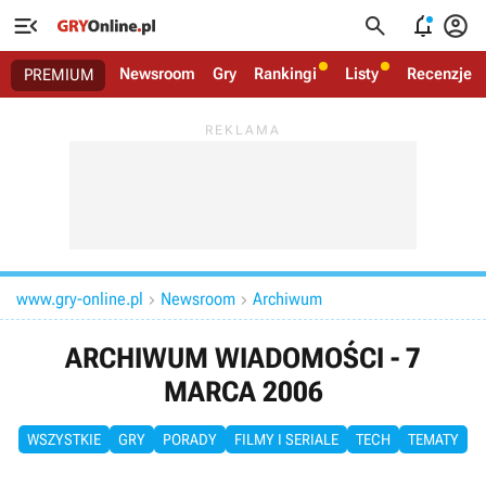




Newsroom
Gry
Rankingi
Listy
Recenzje
PREMIUM
www.gry-online.pl
Newsroom
Archiwum


ARCHIWUM WIADOMOŚCI - 7
MARCA 2006
WSZYSTKIE
GRY
PORADY
FILMY I SERIALE
TECH
TEMATY