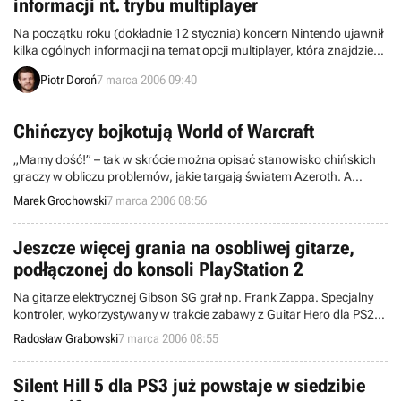
informacji nt. trybu multiplayer
Na początku roku (dokładnie 12 stycznia) koncern Nintendo ujawnił
kilka ogólnych informacji na temat opcji multiplayer, która znajdzie
się w bodaj najbardziej obecnie oczekiwanej grze na przenośną
Piotr Doroń
7 marca 2006 09:40
konsolę Nintendo DS, tj. Metroid Prime: Hunter. Wczoraj natomiast
poznaliśmy bardziej szczegółowy opis poszczególnych opcji owego
trybu.
Chińczycy bojkotują World of Warcraft
„Mamy dość!” – tak w skrócie można opisać stanowisko chińskich
graczy w obliczu problemów, jakie targają światem Azeroth. A
kłopoty to nie byle jakie, bo dotyczą one serwerów, obsługiwanych
Marek Grochowski
7 marca 2006 08:56
przez azjatycką firmę The9.
Jeszcze więcej grania na osobliwej gitarze,
podłączonej do konsoli PlayStation 2
Na gitarze elektrycznej Gibson SG grał np. Frank Zappa. Specjalny
kontroler, wykorzystywany w trakcie zabawy z Guitar Hero dla PS2,
jest w istocie zminiaturyzowaną wersją tego instrumentu. Za miesiąc
Radosław Grabowski
7 marca 2006 08:55
nastąpi europejska premiera tej interesującej gry muzycznej, a
tymczasem jej twórcy myślą już o sukcesorach swojego dzieła.
Silent Hill 5 dla PS3 już powstaje w siedzibie