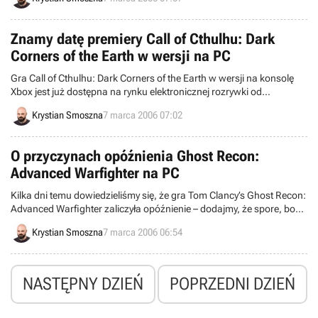
Direct Action, noszącego tytuł High Treason.
Znamy datę premiery Call of Cthulhu: Dark
Corners of the Earth w wersji na PC
Gra Call of Cthulhu: Dark Corners of the Earth w wersji na konsolę
Xbox jest już dostępna na rynku elektronicznej rozrywki od
października ubiegłego roku. Po kilku miesiącach intensywnych prac
Krystian Smoszna
7 marca 2006 07:02
studia Headfirst Productions nad Pecetową edycją programu, firma
Bethesda Softworks ogłosiła wreszcie oficjalną datę jego premiery.
O przyczynach opóźnienia Ghost Recon:
Advanced Warfighter na PC
Kilka dni temu dowiedzieliśmy się, że gra Tom Clancy’s Ghost Recon:
Advanced Warfighter zaliczyła opóźnienie – dodajmy, że spore, bo
premierę postanowiono przesunąć aż o dwa miesiące. Początkowo
Krystian Smoszna
7 marca 2006 06:54
przedstawiciele firmy UbiSoft nie informowali o przyczynach
„obsuwy”. Zrobili to dopiero wczoraj w specjalnie zaaranżowanym
wywiadzie, który rozesłano do większych serwisów internetowych.
NASTĘPNY DZIEŃ
POPRZEDNI DZIEŃ