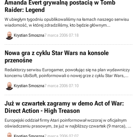
Amanda Evert grywalną postacią w Tomb
Raider: Legend
W ubiegłym tygodniu opublikowaliśmy na łamach naszego serwisu
wiadomość, w której zdradziliśmy, kto będzie głównym
przeciwnikiem Lary Croft w nadchodzącej wielkimi krokami, siódmej
Krystian Smoszna
7 marca 2006 07:18
odsłonie cyklu Tomb Raider. Wczoraj okazało się, że przedstawiciele
firmy Eidos postanowili zdradzić kolejną istotną informację
dotyczącą Amandy Evert, która rzuca nowe światło na to, co Tomb
Nowa gra z cyklu Star Wars na konsole
Raider: Legend będzie mieć do zaoferowania.
przenośne
Redaktorzy serwisu Eurogamer, powołując się na plan wydawniczy
koncernu UbiSoft, poinformowali o nowej grze z cyklu Star Wars,
przeznaczonej na przenośne konsole Nintendo DS oraz PlayStation
Krystian Smoszna
7 marca 2006 07:10
Portable.
Już w czwartek zagramy w demo Act of War:
Direct Action - High Treason
Europejski oddział firmy Atari poinformował wczoraj w oficjalnym
oświadczeniu prasowym, że już w najbliższy czwartek (9 marca), w
Internecie pojawi się demo pierwszego dodatku do gry Act of War:
Krystian Smoszna
7 marca 2006 07:07