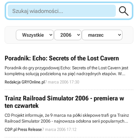

Szukaj
wiadomości...
Poradnik: Echo: Secrets of the Lost Cavern
Poradnik do gry przygodowej Echo: Secrets of the Lost Cavern jest
kompletną solucją podzieloną na pięć nadrzędnych etapów. W
każdym z nim znalazło się graficzne przedstawienie występujących
Redakcja GRYOnline.pl
7 marca 2006 17:30
przedmiotów, schemat lokacji, jak również dokładny opis.
Trainz Railroad Simulator 2006 - premiera w
ten czwartek
CD Projekt informuje, że 9 marca na półki sklepowe trafi gra Trainz
Railroad Simulator 2006 - najnowsza odsłona serii popularnych
symulatorów kolei.
CDP.pl Press Release
7 marca 2006 17:12