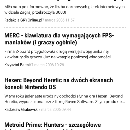
Miło nam poinformować, że liczba darmowych gierek internetowych
w dziale Zagraj przekroczyła 3000!
Redakcja GRYOnline.pl
7 marca 2006 11:57
MERC - klawiatura dla wymagających FPS-
maniaków (i graczy ogólnie)
Firma Z-board przygotowała drugą wersję swojej unikalnej
klawiatury dla graczy. Już na wstępie poniższej wiadomości
przyznam, że całość przyciąga oko designem, natomiast osoby
Krzysztof Bartnik
7 marca 2006 10:26
zainteresowane funkcjonalnością oraz wykonaniem tego sprzętu
zapraszam do dalszego czytania.
Hexen: Beyond Heretic na dwóch ekranach
konsoli Nintendo DS
W tym roku jedenaste urodziny obchodzi słynna gra Hexen: Beyond
Heretic, wypuszczona przez firmę Raven Software. Z tym produktem
zetknęli się nie tylko posiadacze PeCetów, lecz również użytkownicy
Radosław Grabowski
7 marca 2006 09:44
Sony PlayStation, Sega Saturn i Nintendo 64. Z kolei teraz pamiętna
pozycja z gatunku FPS została przeniesiona do świata handheldów.
Metroid Prime: Hunters - szczegółowe