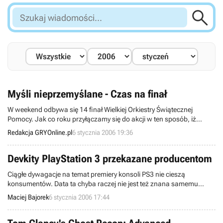

Szukaj
wiadomości...
Myśli nieprzemyślane - Czas na finał
W weekend odbywa się 14 finał Wielkiej Orkiestry Świątecznej
Pomocy. Jak co roku przyłączamy się do akcji w ten sposób, iż
wszystkie zarobione przez nas w sobotę i niedzielę pieniądze ze
Redakcja GRYOnline.pl
6 stycznia 2006 19:36
sprzedaży abonamentów Gry-OnLine (łącznie z esemesowymi)
przekażemy fundacji Jurka Owsiaka.
Devkity PlayStation 3 przekazane producentom
Ciągłe dywagacje na temat premiery konsoli PS3 nie cieszą
konsumentów. Data ta chyba raczej nie jest też znana samemu
Sony. Ale z targów Consumer Electronics Show w Las Vegas
Maciej Bajorek
6 stycznia 2006 17:44
dopływają coraz to nowe wiadomości. Dwóch szefów Sony,
poinformowało o kilku faktach dotyczących next-genowej konsoli
PlayStation 3.