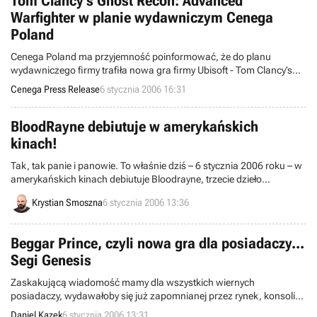
Tom Clancy's Ghost Recon: Advanced
Warfighter w planie wydawniczym Cenega
Poland
Cenega Poland ma przyjemność poinformować, że do planu
wydawniczego firmy trafiła nowa gra firmy Ubisoft - Tom Clancy’s
Ghost Recon: Advanced Warfighter.
Cenega Press Release
6 stycznia 2006 16:31
BloodRayne debiutuje w amerykańskich
kinach!
Tak, tak panie i panowie. To właśnie dziś – 6 stycznia 2006 roku – w
amerykańskich kinach debiutuje Bloodrayne, trzecie dzieło
cudownego dziecka niemieckiej kinematografii, pana doktora Bolla.
Krystian Smoszna
6 stycznia 2006 13:36
Do trzech razy nie sztuka Uwe!
Beggar Prince, czyli nowa gra dla posiadaczy...
Segi Genesis
Zaskakującą wiadomość mamy dla wszystkich wiernych
posiadaczy, wydawałoby się już zapomnianej przez rynek, konsoli
Sega Genesis. Programiści z Super Fighting Team zaanonsowali
Daniel Kazek
6 stycznia 2006 13:31