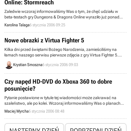
Online: Stormreach
Zaledwie wczoraj informowaliśmy Was o tym, że chęć udziału w
beta-testach gry Dungeons & Dragons Online wyraziło już ponad
250 tysięcy użytkowników, a już dziś mamy kolejną wiadomość na
Karolina Talaga
6 stycznia 2006 09:25
temat tej produkcji. Firma Turbine Entertainment, producent gry,
poinformowała, że amerykański debiut rynkowy programu nastąpi
28 lutego bieżącego roku.
Nowe obrazki z Virtua Fighter 5
Kilka dni przed świętami Bożego Narodzenia, zamieściliśmy na
łamach naszego serwisu pierwsze zdjęcia z gry Virtua Fighter 5.
Dziś mamy dla Was kolejną porcję miniaturowych obrazków, które
Krystian Smoszna
6 stycznia 2006 09:03
jak zwykle pochodzą z wersji programu, przeznaczonej na automaty
coin-op.
Czy napęd HD-DVD do Xboxa 360 to dobre
posunięcie?
Pytanie postawione w tytule tej wiadomości może zakrawać na
szaleństwo, ale po kolei. Wczoraj informowaliśmy Was o planach
Microsoftu dotyczących wprowadzenia na rynek zewnętrznego
Maciej Myrcha
6 stycznia 2006 08:48
napędu HD-DVD. Nic dziwnego, iż w Internecie wprost roi się już od
wszelkiego rodzaju mniej lub bardziej profesjonalnych analiz tego
posunięcia.