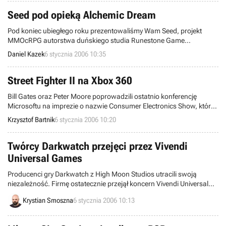
pochodziła jednak z raportu datowanego na czerwiec poprzedniego
roku.
Seed pod opieką Alchemic Dream
Pod koniec ubiegłego roku prezentowaliśmy Wam Seed, projekt
MMOcRPG autorstwa duńskiego studia Runestone Game
Development. W dniu dzisiejszym mamy dla wszystkich
Daniel Kazek
6 stycznia 2006 10:35
zainteresowanych tym tytułem kolejną nowinę.
Street Fighter II na Xbox 360
Bill Gates oraz Peter Moore poprowadzili ostatnio konferencję
Microsoftu na imprezie o nazwie Consumer Electronics Show, która
rozpoczęła się 4 stycznia w Los Angeles. Oprócz paru ogólnych
Krzysztof Bartnik
6 stycznia 2006 10:20
słów o kompatybilności Xboxa 360 z napędem HD-DVD i współpracy
nowego systemu operacyjnego Windows Vista z grami, ujawniono
kilka innych, ciekawych informacji.
Twórcy Darkwatch przejęci przez Vivendi
Universal Games
Producenci gry Darkwatch z High Moon Studios utracili swoją
niezależność. Firmę ostatecznie przejął koncern Vivendi Universal
Games, który poinformował wczoraj o tym fakcie w oficjalnym
Krystian Smoszna
6 stycznia 2006 10:13
oświadczeniu prasowym.