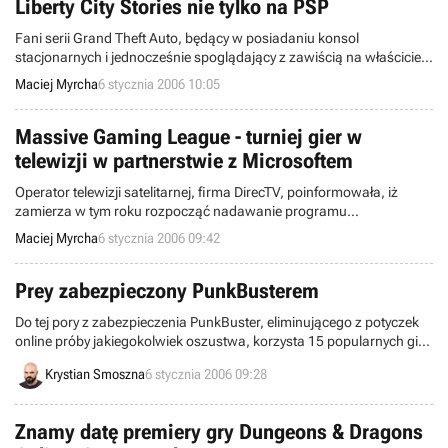
Liberty City Stories nie tylko na PSP
Fani serii Grand Theft Auto, będący w posiadaniu konsol
stacjonarnych i jednocześnie spoglądający z zawiścią na właścicieli
PSP zagrywających się w Grand Theft Auto: Liberty City Stories,
Maciej Myrcha
6 stycznia 2006 10:05
mogą porzucić swoje nienawistne uczucia. Przedstawiciele firmy
Take-Two poinformowali, iż LCS zagości również na konsolach
obecnej generacji.
Massive Gaming League - turniej gier w
telewizji w partnerstwie z Microsoftem
Operator telewizji satelitarnej, firma DirecTV, poinformowała, iż
zamierza w tym roku rozpocząć nadawanie programu
przeznaczonego dla graczy, Massive Gaming League. Mówiąc w
Maciej Myrcha
6 stycznia 2006 09:42
skrócie będzie to po prostu turniej gier wideo profesjonalnie
sfilmowany i "podany" widzom.
Prey zabezpieczony PunkBusterem
Do tej pory z zabezpieczenia PunkBuster, eliminującego z potyczek
online próby jakiegokolwiek oszustwa, korzysta 15 popularnych gier
komputerowych. Od niedawna wiemy, że wykorzystaniem systemu
Krystian Smoszna
6 stycznia 2006 09:28
stworzonego przez firmę Even Balance poważnie zainteresowani są
twórcy Call of Duty 2. Wczoraj natomiast ogłoszono kolejny tytuł,
który wzbogaci się o wspomniane zabezpieczenie.
Znamy datę premiery gry Dungeons & Dragons