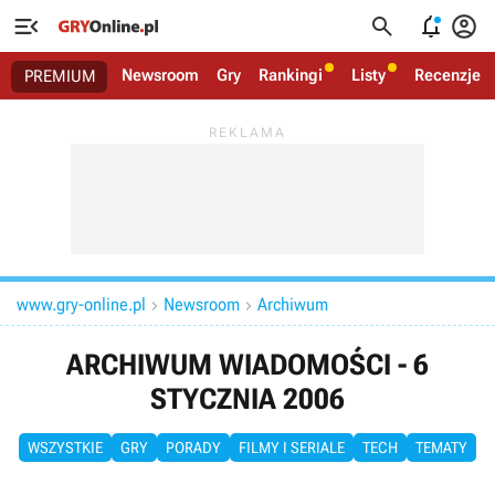




Newsroom
Gry
Rankingi
Listy
Recenzje
PREMIUM
www.gry-online.pl
Newsroom
Archiwum


ARCHIWUM WIADOMOŚCI - 6
STYCZNIA 2006
WSZYSTKIE
GRY
PORADY
FILMY I SERIALE
TECH
TEMATY