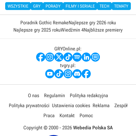
WSZYSTKIE
GRY
PORADY
FILMY I SERIALE
TECH
TEMATY
Poradnik Gothic Remake
Najlepsze gry 2026 roku
Najlepsze gry 2025 roku
Wiedźmin 4
Najbliższe premiery
GRYOnline.pl:
tvgry.pl:
O nas
Regulamin
Polityka redakcyjna
Polityka prywatności
Ustawienia cookies
Reklama
Zespół
Praca
Kontakt
Pomoc
Copyright © 2000 -
2026
Webedia Polska SA