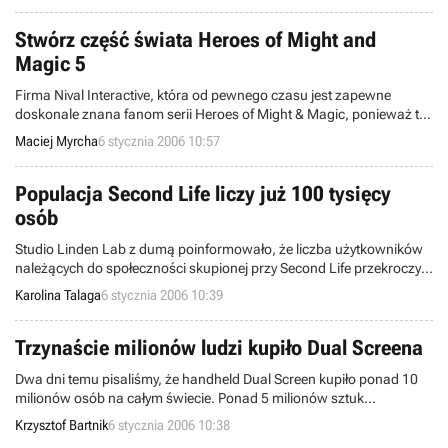
finansowy za ostatni rok fiskalny, a także ujawnili część swoich
planów na przyszłość.
Stwórz część świata Heroes of Might and
Magic 5
Firma Nival Interactive, która od pewnego czasu jest zapewne
doskonale znana fanom serii Heroes of Might & Magic, ponieważ to
właśnie jej projektanci i programiści tworzą piątą odsłonę gry,
Maciej Myrcha
6 stycznia 2006 10:57
opublikowała na łamach swojego serwisu konkurs polegający na
zaprojektowaniu jednej z ras świata HOMM. Niestety, przeszkodą
we wzięciu w nim udziału był fakt, iż akceptowano jedynie prace w
Populacja Second Life liczy już 100 tysięcy
języku rosyjskim.
osób
Studio Linden Lab z dumą poinformowało, że liczba użytkowników
należących do społeczności skupionej przy Second Life przekroczyła
właśnie 100 tysięcy. Program cieszy się popularnością w 95 krajach
Karolina Talaga
6 stycznia 2006 10:39
na wszystkich 7 kontynentach.
Trzynaście milionów ludzi kupiło Dual Screena
Dwa dni temu pisaliśmy, że handheld Dual Screen kupiło ponad 10
milionów osób na całym świecie. Ponad 5 milionów sztuk
opisywanej konsoli przenośnej trafiło w ręce Japończyków, 4 miliony
Krzysztof Bartnik
6 stycznia 2006 10:38
do Amerykanów i ponad milion do Europejczyków. Ta ostatnia liczba