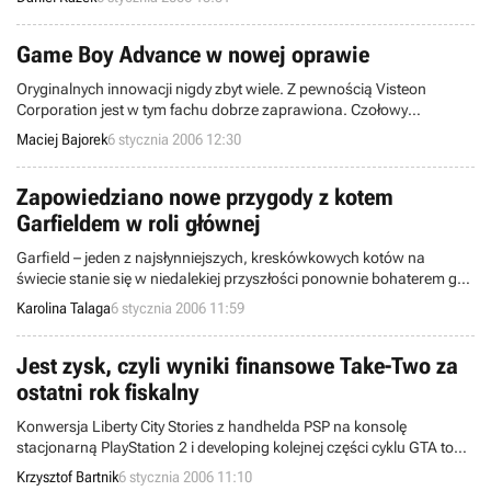
powstanie pierwszego od ośmiu lat, komercyjnego tytułu na tą
wspominaną przez wielu z rozrzewnieniem platformę.
Game Boy Advance w nowej oprawie
Oryginalnych innowacji nigdy zbyt wiele. Z pewnością Visteon
Corporation jest w tym fachu dobrze zaprawiona. Czołowy
producent akcesoriów samochodowych stworzył niezwykły zestaw
Maciej Bajorek
6 stycznia 2006 12:30
audio-video. Sprzęt przeznaczony dla posiadaczy czterech kółek
posiada niezwykłą zaletę: można na nim uruchamiać gry
przeznaczone na konsolę Game Boy Advance.
Zapowiedziano nowe przygody z kotem
Garfieldem w roli głównej
Garfield – jeden z najsłynniejszych, kreskówkowych kotów na
świecie stanie się w niedalekiej przyszłości ponownie bohaterem gry
wideo. Tym sympatycznym zwierzakiem zainteresowała się firma
Karolina Talaga
6 stycznia 2006 11:59
Game Factory Interactive LTD, która zajmie się wydaniem
platformówki z Garfieldem w roli głównej.
Jest zysk, czyli wyniki finansowe Take-Two za
ostatni rok fiskalny
Konwersja Liberty City Stories z handhelda PSP na konsolę
stacjonarną PlayStation 2 i developing kolejnej części cyklu GTA to
nie jedyne wieści, które ostatnio „wypłynęły” z firmy Take-Two
Krzysztof Bartnik
6 stycznia 2006 11:10
Interactive. Jej przedstawiciele opublikowali również raport