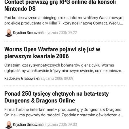
Contact pierwszą grą RPG online dla konsoli
Nintendo DS
Pod koniec września ubiegłego roku, informowaliśmy Was o nowym
projekcie producenta gry Killer 7, który nosi nazwę Contact. Według
ostatnich wieści płynących z oficjalnej strony programu, będzie to
Krystian Smoszna
5 stycznia 2006 09:22
pierwsza gra RPG na konsolę Nintendo DS, umożliwiająca zabawę
w trybie online.
Worms Open Warfare pojawi się już w
pierwszym kwartale 2006
Ostatnimi czasy sympatycznych bohaterów gier z cyklu Worms
oglądaliśmy w całkowicie trójwymiarowym świecie, co niekoniecznie
przypadło do gustu tzw. starym wyjadaczom. Różowi awanturnicy
Radosław Grabowski
5 stycznia 2006 09:09
powrócą jednak wkrótce do klasycznej płaskiej rzeczywistości (vide
m.in. Worms: Armageddon) w pozycji, zatytułowanej Worms Open
Warfare.
Ponad 250 tysięcy chętnych na beta-testy
Dungeons & Dragons Online
Firma Turbine Entertainment – producent gry Dungeons & Dragons
Online – ma powody do radości. Zgodnie z ostatnim oświadczeniem
prasowym opublikowanym wczoraj w Internecie, chęć udziału w
Krystian Smoszna
5 stycznia 2006 09:03
beta-testach programu wyraziło już ponad 250 tysięcy