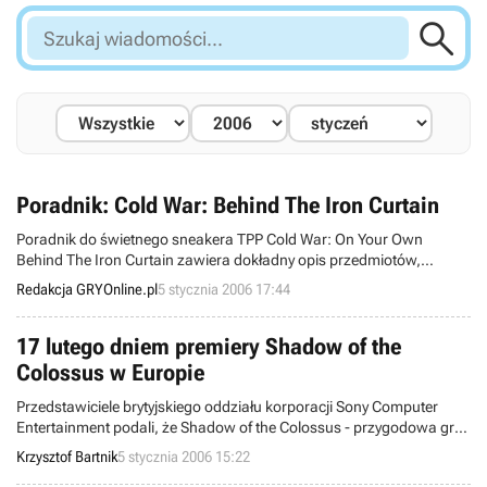

Szukaj
wiadomości...
Poradnik: Cold War: Behind The Iron Curtain
Poradnik do świetnego sneakera TPP Cold War: On Your Own
Behind The Iron Curtain zawiera dokładny opis przedmiotów,
sposoby ich tworzenia i używania, a także wyczerpujący
Redakcja GRYOnline.pl
5 stycznia 2006 17:44
walkthrough wraz z mapami każdego poziomu.
17 lutego dniem premiery Shadow of the
Colossus w Europie
Przedstawiciele brytyjskiego oddziału korporacji Sony Computer
Entertainment podali, że Shadow of the Colossus - przygodowa gra
akcji stworzona przez twórców bestsellerowej produkcji
Krzysztof Bartnik
5 stycznia 2006 15:22
zatytułowanej Ico - już niedługo trafi na Stary Kontynent. Datę