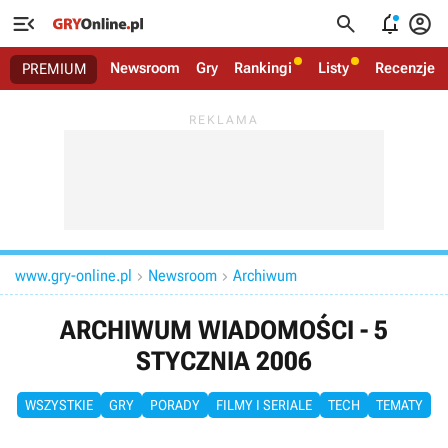




Newsroom
Gry
Rankingi
Listy
Recenzje
PREMIUM
www.gry-online.pl
Newsroom
Archiwum


ARCHIWUM WIADOMOŚCI - 5
STYCZNIA 2006
WSZYSTKIE
GRY
PORADY
FILMY I SERIALE
TECH
TEMATY