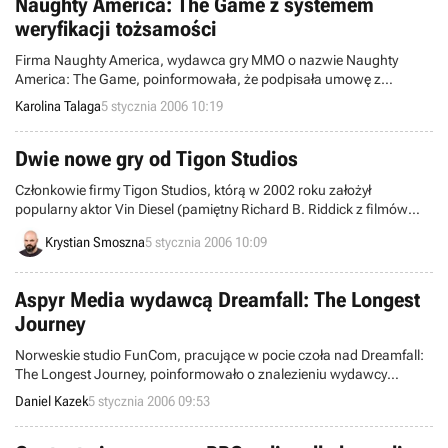
Naughty America: The Game z systemem
weryfikacji tożsamości
Firma Naughty America, wydawca gry MMO o nazwie Naughty
America: The Game, poinformowała, że podpisała umowę z
serwisem Sentry, który zajmie się weryfikacją tożsamości
Karolina Talaga
5 stycznia 2006 10:19
użytkowników w/w produkcji.
Dwie nowe gry od Tigon Studios
Członkowie firmy Tigon Studios, którą w 2002 roku założył
popularny aktor Vin Diesel (pamiętny Richard B. Riddick z filmów
Davida Thowy’ego), zaktualizowali swoją oficjalną stronę
Krystian Smoszna
5 stycznia 2006 10:09
internetową, dodając do katalogu gier dwie nieznane wcześniej
produkcje.
Aspyr Media wydawcą Dreamfall: The Longest
Journey
Norweskie studio FunCom, pracujące w pocie czoła nad Dreamfall:
The Longest Journey, poinformowało o znalezieniu wydawcy
swojego produktu. Kontynuacja dobrze przyjętej przez graczy
Daniel Kazek
5 stycznia 2006 09:53
Najdłuższej Podróży, z myślą o rynku północnoamerykańskim trafi
pod skrzydła koncernu Aspyr Media.