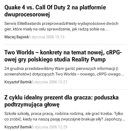
europejskiego debiutu gry wyznaczono dokładnie na 17 lutego
bieżącego roku.
Quake 4 vs. Call Of Duty 2 na platformie
dwuprocesorowej
Serwis EliteBastards przeprowadził testy wydajnościowe dwóch
gier, które miały na celu sprawdzenie, jak radzą sobie na
wieloprocesorowych systemach. Do próby użyto Quake 4 oraz Call
Maciej Bajorek
5 stycznia 2006 15:13
Of Duty 2.
Two Worlds – konkrety na temat nowej, cRPG-
owej gry polskiego studia Reality Pump
24 grudnia przedstawiliśmy Wam garść pierwszych informacji (i
screenshotów) dotyczących Two Worlds – nowego, cRPG-owego
projektu polskiego, krakowskiego studia Reality Pump, który wyda
Krzysztof Bartnik
5 stycznia 2006 13:27
korporacja Zuxeez. Informacji o grze było wówczas jak na
lekarstwo, choć sam projekt wydał się ciekawy, a niektórym
przypominał nawet The Elder Scrolls IV: Oblivion... Pora na
Z cyklu idealny prezent dla gracza: poduszka
nadrobienie zaległości.
podtrzymująca głowę
Szkoła szkołą, praca pracą, rodzina rodziną, ale grać trzeba. Tylko
co zrobić, kiedy na naszą pasję zwyczajnie brakuje siły? Japończycy
znaleźli właśnie sposób na wielogodzinne sesje czy ogólne
Krzysztof Bartnik
5 stycznia 2006 12:29
zmęczenie organizmu i wyprodukowali... poduszkę podtrzymującą