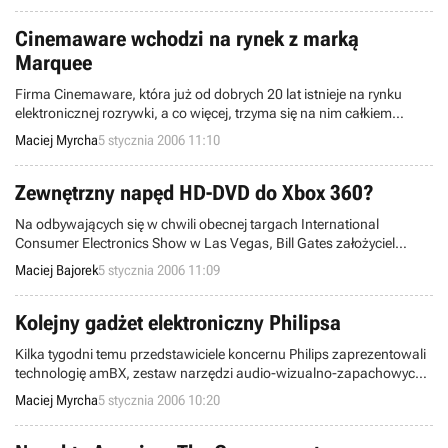
głowę (!).
Cinemaware wchodzi na rynek z marką
Marquee
Firma Cinemaware, która już od dobrych 20 lat istnieje na rynku
elektronicznej rozrywki, a co więcej, trzyma się na nim całkiem
nieźle, postanowiła wziąć pod swoje skrzydła niezależnych
Maciej Myrcha
5 stycznia 2006 11:10
developerów z całego świata oraz wydawać tworzone przez nich
pozycje, oczywiście same najlepsze. Zadanie to spocznie na
specjalnie tym celu utworzona spółka, Cinemaware Marquee.
Zewnętrzny napęd HD-DVD do Xbox 360?
Na odbywających się w chwili obecnej targach International
Consumer Electronics Show w Las Vegas, Bill Gates założyciel
Microsoftu prezentował swoje produkty, także te związane z Xbox
Maciej Bajorek
5 stycznia 2006 11:09
360. Nie omieszkał wtrącić kilka zdań, z których najbardziej
interesującą informacją jest plan wprowadzenia do sprzedaży
zewnętrznego napędu HD-DVD do nowej konsoli.
Kolejny gadżet elektroniczny Philipsa
Kilka tygodni temu przedstawiciele koncernu Philips zaprezentowali
technologię amBX, zestaw narzędzi audio-wizualno-zapachowych
urealniających rozgrywkę, teraz inżynierowie tego elektronicznego
Maciej Myrcha
5 stycznia 2006 10:20
giganta wychodzą do graczy z nowym gadżetem - EnterTaible.