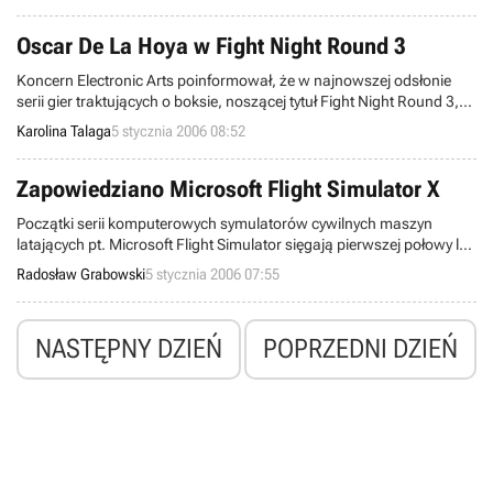
użytkowników.
Oscar De La Hoya w Fight Night Round 3
Koncern Electronic Arts poinformował, że w najnowszej odsłonie
serii gier traktujących o boksie, noszącej tytuł Fight Night Round 3,
wystąpi wielokrotny mistrz świata w sześciu kategoriach wagowych,
Karolina Talaga
5 stycznia 2006 08:52
złoty medalista Igrzysk Olimpijskich w Barcelonie, czyli Oscar De La
Hoya.
Zapowiedziano Microsoft Flight Simulator X
Początki serii komputerowych symulatorów cywilnych maszyn
latających pt. Microsoft Flight Simulator sięgają pierwszej połowy lat
osiemdziesiątych ubiegłego wieku. Jednak od chwili premiery MS FS
Radosław Grabowski
5 stycznia 2006 07:55
2004: A Century of Flight w 2003 roku nie pojawiła się nowa odsłona
niniejszego cyklu. Trwające teraz targi Consumer Electronic Show
przyniosły nam nareszcie konkretne informacje nt. kolejnej części.
NASTĘPNY DZIEŃ
POPRZEDNI DZIEŃ