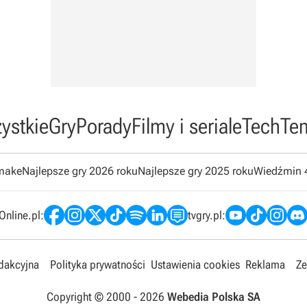
ystkie
Gry
Porady
Filmy i seriale
Tech
Te
emake
Najlepsze gry 2026 roku
Najlepsze gry 2025 roku
Wiedźmin 
nline.pl:
tvgry.pl:
edakcyjna
Polityka prywatności
Ustawienia cookies
Reklama
Ze
Copyright © 2000 -
2026
Webedia Polska SA