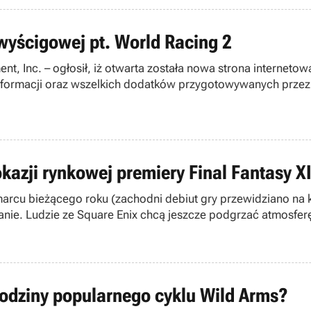
wyścigowej pt. World Racing 2
ent, Inc. – ogłosił, iż otwarta została nowa strona interne
 informacji oraz wszelkich dodatków przygotowywanych przez
kazji rynkowej premiery Final Fantasy XI
 marcu bieżącego roku (zachodni debiut gry przewidziano na
e. Ludzie ze Square Enix chcą jeszcze podgrzać atmosferę 
azji”.
rodziny popularnego cyklu Wild Arms?