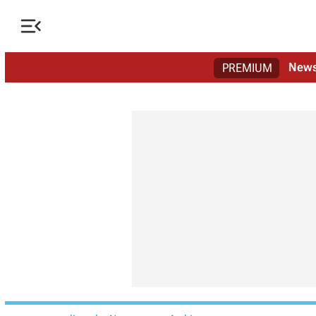

New
PREMIUM