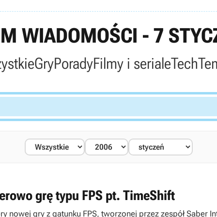
M WIADOMOŚCI - 7 STYCZ
ystkie
Gry
Porady
Filmy i seriale
Tech
Te
erowo grę typu FPS pt. TimeShift
 nowej gry z gatunku FPS, tworzonej przez zespół Saber Inte