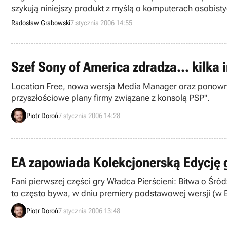
szykują niniejszy produkt z myślą o komputerach osobist
zorganizować beta-testy. Właśnie trwają zapisy na te osta
Radosław Grabowski
7 stycznia 2006 14:55
Szef Sony of America zdradza... kilka
Location Free, nowa wersja Media Manager oraz ponowne 
przyszłościowe plany firmy związane z konsolą PSP".
Piotr Doroń
7 stycznia 2006 14:28
EA zapowiada Kolekcjonerską Edycję gr
Fani pierwszej części gry Władca Pierścieni: Bitwa o Śród
to często bywa, w dniu premiery podstawowej wersji (w Europie - marzec 2006 roku) będą mogli również nabyć Edycję Kolekcjonerską, wzbogaconą o kilka szalenie
ciekawych rzeczy.
Piotr Doroń
7 stycznia 2006 13:48