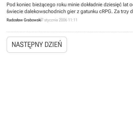
Pod koniec bieżącego roku minie dokładnie dziesięć lat
świecie dalekowschodnich gier z gatunku cRPG. Za trzy d
Media.Vision.
Radosław Grabowski
7 stycznia 2006 11:11
NASTĘPNY DZIEŃ