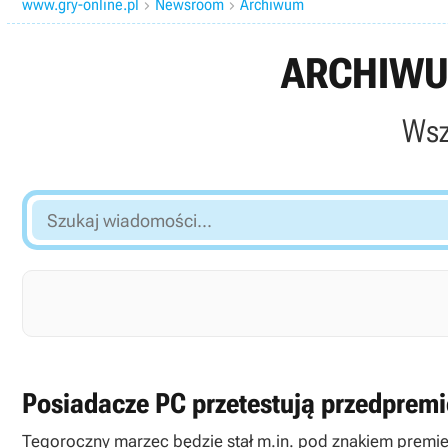
www.gry-online.pl
Newsroom
Archiwum


ARCHIWU
Wsz
Szukaj
wiadomości...
Posiadacze PC przetestują przedpremi
Tegoroczny marzec będzie stał m.in. pod znakiem premiery