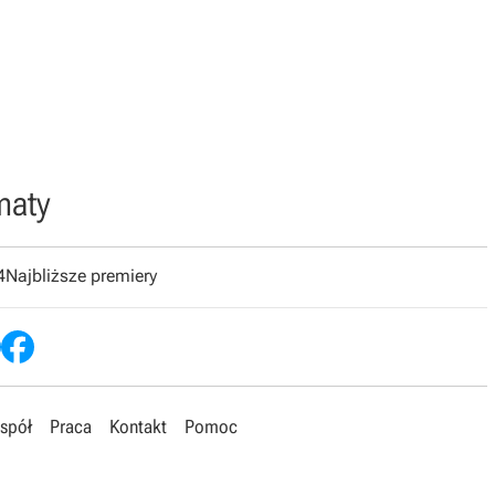
maty
4
Najbliższe premiery
spół
Praca
Kontakt
Pomoc