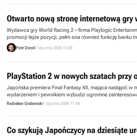
Otwarto nową stronę internetową gry 
Wydawca gry World Racing 2 – firma Playlogic Entertainm
promocji tejże pozycji, pełni ona również funkcję banku
Piotr Doroń
7 stycznia 2006 13:08
PlayStation 2 w nowych szatach przy o
Japońska premiera Final Fantasy XII, mająca nastąpić w
wydarzeniem i pewnikiem wzbudzi ogromne zainteresowani
adresowany do zagorzałych entuzjastów „Ostatecznej Fant
Radosław Grabowski
7 stycznia 2006 11:44
Co szykują Japończycy na dziesiąte u