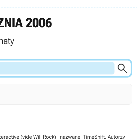
NIA 2006
maty

ractive (vide Will Rock) i nazwanej TimeShift. Autorzy