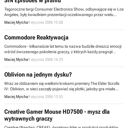
SiN Episodes w praniu
Tegoroczne targi Consumer Electronics Show, odbywające się w Los
Angeles, były świadkiem prezentacji oczekiwanego przez wielu
graczy z niecierpliwością, FPSa SiN Episodes. Swoje wrażenia z
Maciej Myrcha
9 stycznia 2006 15:08
kontaktu z grą opisali redaktorzy serwisów GameSpot oraz IGN, a
streszczając je w jednym zdaniu można powiedzieć "jest dobrze, a
może nawet jeszcze lepiej!"
Commodore Reaktywacja
Commodore - kilkanaście lat temu ta nazwa budziła dreszcz emocji
wśród ówczesnego pokolenia graczy, z których każdy pragnął
posiadać popularną "Komodę" lub Amigę (no, może poza
Maciej Myrcha
9 stycznia 2006 14:29
Atarowcami, którzy je wyśmiewali, ale w skrytości ducha zapewne
też o nich marzyli). Teraz Commodore powraca do świata rozrywki
elektronicznej ale w zupełnie innym wcieleniu.
Oblivion na jednym dysku?
Wraz ze zbliżaniem się wielkimi krokami premiery The Elder Scrolls
IV: Oblivion, w sieci zaczęły pojawiać się plotki, jakoby gra miała
ukazać się aż na 4 płytach formatu DVD-9! Jak wszyscy wiemy,
Maciej Myrcha
9 stycznia 2006 13:55
wachlowanie dyskami nie należy do przyjemnych rzeczy i może być
jednym z czynników zmniejszających przyjemność płynącą z
rozgrywki, dobrze więc, że plotki te zostały rozwiane.
Creative Gamer Mouse HD7500 - mysz dla
wytrawnych graczy
Creative (Nasdaq: CREAF), światowy lider w produkcji produktów