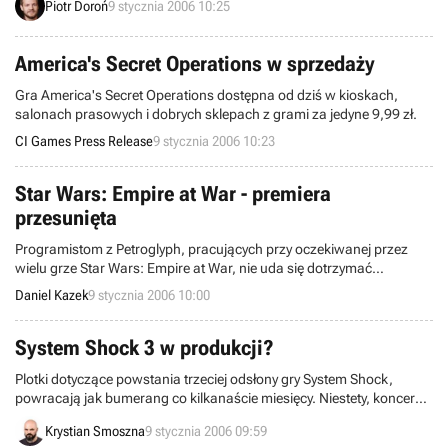
Piotr Doroń
9 stycznia 2006 10:25
się wielkimi krokami XX Zimowych Igrzysk Olimpijskich, które
odbędą się we włoskim Turynie. Tytuł tejże pozycji brzmi Winter
Challenge. Wydawcą jest francuska firma Focus Home Interactive.
America's Secret Operations w sprzedaży
Gra America's Secret Operations dostępna od dziś w kioskach,
salonach prasowych i dobrych sklepach z grami za jedyne 9,99 zł.
CI Games Press Release
9 stycznia 2006 10:23
Star Wars: Empire at War - premiera
przesunięta
Programistom z Petroglyph, pracujących przy oczekiwanej przez
wielu grze Star Wars: Empire at War, nie uda się dotrzymać
planowanej od dawna daty premiery. Aby jednak nie wywoływać
Daniel Kazek
9 stycznia 2006 10:00
paniki, należy podkreślić, iż program pojawi się jedynie z
dziewięciodniowym opóźnieniem.
System Shock 3 w produkcji?
Plotki dotyczące powstania trzeciej odsłony gry System Shock,
powracają jak bumerang co kilkanaście miesięcy. Niestety, koncern
Electronic Arts, który dzierży prawa do publikacji nowych tytułów z
Krystian Smoszna
9 stycznia 2006 09:59
tego cyklu, nie wykazywał dotąd większego zainteresowania