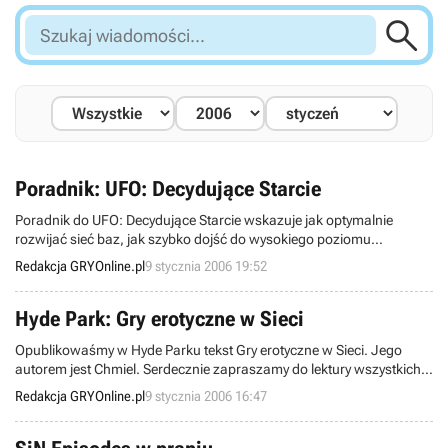

Szukaj
wiadomości...
Poradnik: UFO: Decydujące Starcie
Poradnik do UFO: Decydujące Starcie wskazuje jak optymalnie
rozwijać sieć baz, jak szybko dojść do wysokiego poziomu
technologicznego, wreszcie jak skutecznie zarządzać surowcami.
Redakcja GRYOnline.pl
9 stycznia 2006 19:52
No i oczywiście – jak dobrnąć do samego końca gry.
Hyde Park: Gry erotyczne w Sieci
Opublikowaśmy w Hyde Parku tekst Gry erotyczne w Sieci. Jego
autorem jest Chmiel. Serdecznie zapraszamy do lektury wszystkich
pełnoletnich czytelników.
Redakcja GRYOnline.pl
9 stycznia 2006 16:47