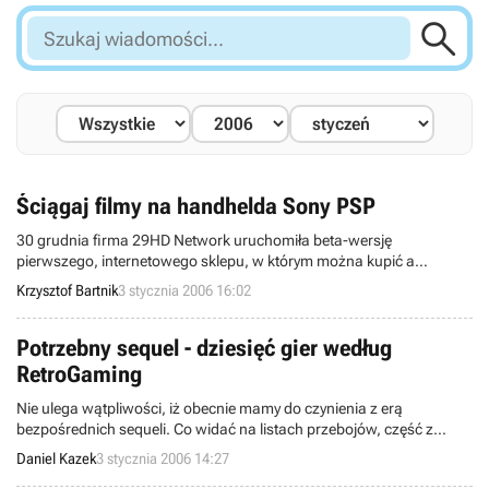

Szukaj
wiadomości...
Ściągaj filmy na handhelda Sony PSP
30 grudnia firma 29HD Network uruchomiła beta-wersję
pierwszego, internetowego sklepu, w którym można kupić a
następnie pobrać rozmaite materiały wideo (filmy, etc.)
Krzysztof Bartnik
3 stycznia 2006 16:02
przystosowane do odtwarzania na konsoli przenośnej Sony
PlayStation Portable.
Potrzebny sequel - dziesięć gier według
RetroGaming
Nie ulega wątpliwości, iż obecnie mamy do czynienia z erą
bezpośrednich sequeli. Co widać na listach przebojów, część z
takich programów, godnie zastępuje swoich poprzedników, gorzej
Daniel Kazek
3 stycznia 2006 14:27
jeżeli twórcom ta sztuka się nie udała. Wówczas, zwykło się mówić o