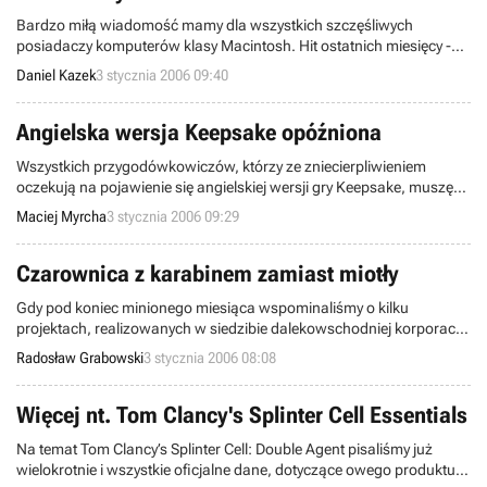
Bardzo miłą wiadomość mamy dla wszystkich szczęśliwych
posiadaczy komputerów klasy Macintosh. Hit ostatnich miesięcy -
Call of Duty 2, najprawdopodobniej trafi także i na tą platformę.
Daniel Kazek
3 stycznia 2006 09:40
Angielska wersja Keepsake opóźniona
Wszystkich przygodówkowiczów, którzy ze zniecierpliwieniem
oczekują na pojawienie się angielskiej wersji gry Keepsake, muszę
niestety zmartwić. Jak poinformowały firmy Lighthouse Interactive
Maciej Myrcha
3 stycznia 2006 09:29
oraz Wicked Studios, premiera tej przygodówki została przesunięta
o 3 tygodnie, na 24 lutego.
Czarownica z karabinem zamiast miotły
Gdy pod koniec minionego miesiąca wspominaliśmy o kilku
projektach, realizowanych w siedzibie dalekowschodniej korporacji
AQ Interactive, uczyniliśmy to dość zdawkowo z uwagi na niewielką
Radosław Grabowski
3 stycznia 2006 08:08
ilość dostępnych materiałów źródłowych. Teraz mamy Szanownym
Czytelnikom znacznie więcej do zaprezentowania w kwestii jednego
z zapowiedzianych tytułów - Bullet Witch (premiera jeszcze w
Więcej nt. Tom Clancy's Splinter Cell Essentials
bieżącym roku).
Na temat Tom Clancy’s Splinter Cell: Double Agent pisaliśmy już
wielokrotnie i wszystkie oficjalne dane, dotyczące owego produktu,