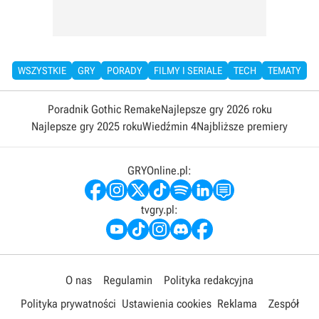
WSZYSTKIE
GRY
PORADY
FILMY I SERIALE
TECH
TEMATY
Poradnik Gothic Remake
Najlepsze gry 2026 roku
Najlepsze gry 2025 roku
Wiedźmin 4
Najbliższe premiery
GRYOnline.pl:
tvgry.pl:
O nas
Regulamin
Polityka redakcyjna
Polityka prywatności
Ustawienia cookies
Reklama
Zespół