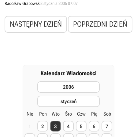
zamieściliśmy w naszej Encyklopedii Gier. Jednak „Podwójny Agent”
Radosław Grabowski
3 stycznia 2006 07:07
nie jest jedynym dziełem, poświęconym Samowi Fisherowi,
szykowanym teraz przez firmę Ubisoft Entertainment. Wiadomo
bowiem na pewno, że wkrótce pojawi się Tom Clancy’s Splinter Cell
NASTĘPNY DZIEŃ
POPRZEDNI DZIEŃ
Essentials.
Kalendarz Wiadomości
2006
styczeń
Nie
Pon
Wto
Śro
Czw
Pią
Sob
1
2
3
4
5
6
7