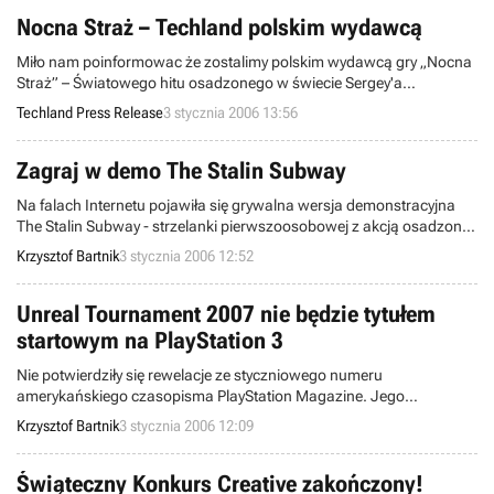
tzw. odcinaniu kuponów.
Nocna Straż – Techland polskim wydawcą
Miło nam poinformowac że zostalimy polskim wydawcą gry „Nocna
Straż” – Światowego hitu osadzonego w świecie Sergey'a
Lukyanenko.
Techland Press Release
3 stycznia 2006 13:56
Zagraj w demo The Stalin Subway
Na falach Internetu pojawiła się grywalna wersja demonstracyjna
The Stalin Subway - strzelanki pierwszoosobowej z akcją osadzoną
w Moskwie w 1952 roku, w której to gracz zostaje wplątany w
Krzysztof Bartnik
3 stycznia 2006 12:52
spisek mający na celu odsunięcie od władzy Józefa Stalina. Gra
ukazała się już w Rosji oraz Niemczech, reszta świata wciąż czeka
na jej premierę.
Unreal Tournament 2007 nie będzie tytułem
startowym na PlayStation 3
Nie potwierdziły się rewelacje ze styczniowego numeru
amerykańskiego czasopisma PlayStation Magazine. Jego
redaktorzy informowali wówczas, że Unreal Tournament 2007
Krzysztof Bartnik
3 stycznia 2006 12:09
będzie tytułem startowym na konsoli PlayStation 3. Owe doniesienia
„sprostował” właśnie jeden z developerów pracujących nad grą.
Świąteczny Konkurs Creative zakończony!