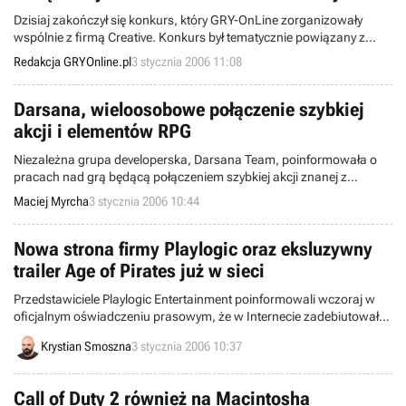
Dzisiaj zakończył się konkurs, który GRY-OnLine zorganizowały
wspólnie z firmą Creative. Konkurs był tematycznie powiązany z
najnowszym produktem tej firmy, rodziną kart dźwiękowych Sound
Redakcja GRYOnline.pl
3 stycznia 2006 11:08
Blaster X-Fi™.
Darsana, wieloosobowe połączenie szybkiej
akcji i elementów RPG
Niezależna grupa developerska, Darsana Team, poinformowała o
pracach nad grą będącą połączeniem szybkiej akcji znanej z
pierwszoosobowych shooterów oraz szczegółowych statystyk i
Maciej Myrcha
3 stycznia 2006 10:44
rozwoju postaci wziętych z gier RPG. Projekt nosi nazwę Darsana i
przeznaczony ma być wyłącznie dla rozgrywek wieloosobowych.
Nowa strona firmy Playlogic oraz eksluzywny
trailer Age of Pirates już w sieci
Przedstawiciele Playlogic Entertainment poinformowali wczoraj w
oficjalnym oświadczeniu prasowym, że w Internecie zadebiutowała
nowa wersja oficjalnej strony firmy. Z tej okazji przygotowano
Krystian Smoszna
3 stycznia 2006 10:37
ekskluzywny zwiastun gry Age of Pirates: Carribean Tales.
Call of Duty 2 również na Macintosha