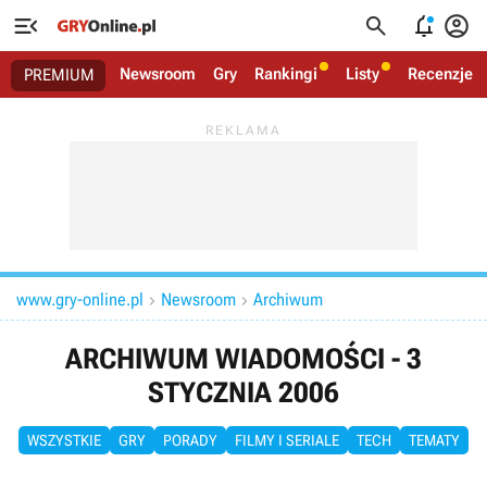




Newsroom
Gry
Rankingi
Listy
Recenzje
PREMIUM
www.gry-online.pl
Newsroom
Archiwum


ARCHIWUM WIADOMOŚCI - 3
STYCZNIA 2006
WSZYSTKIE
GRY
PORADY
FILMY I SERIALE
TECH
TEMATY