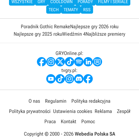
WSZYSTKIE
GRY
COOLDOWN
PORADY
FILMY I SERIALE
TECH
TEMATY
RSS
Poradnik Gothic Remake
Najlepsze gry 2026 roku
Najlepsze gry 2025 roku
Wiedźmin 4
Najbliższe premiery
GRYOnline.pl:
tvgry.pl:
O nas
Regulamin
Polityka redakcyjna
Polityka prywatności
Ustawienia cookies
Reklama
Zespół
Praca
Kontakt
Pomoc
Copyright © 2000 -
2026
Webedia Polska SA