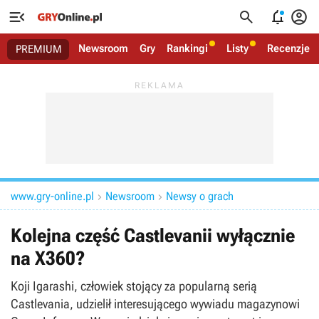




Newsroom
Gry
Rankingi
Listy
Recenzje
PREMIUM
www.gry-online.pl
Newsroom
Newsy o grach


Kolejna część Castlevanii wyłącznie
na X360?
Koji Igarashi, człowiek stojący za popularną serią
Castlevania, udzielił interesującego wywiadu magazynowi