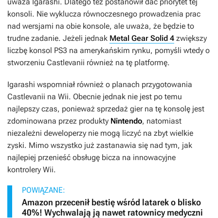
uważa Igarashi. Dlatego też postanowił dać priorytet tej
konsoli. Nie wyklucza równoczesnego prowadzenia prac
nad wersjami na obie konsole, ale uważa, że będzie to
trudne zadanie. Jeżeli jednak
Metal Gear Solid 4
zwiększy
liczbę konsol PS3 na amerykańskim rynku, pomyśli wtedy o
stworzeniu
Castlevanii
również na tę platformę.
Igarashi wspomniał również o planach przygotowania
Castlevanii
na Wii. Obecnie jednak nie jest po temu
najlepszy czas, ponieważ sprzedaż gier na tę konsolę jest
zdominowana przez produkty
Nintendo
, natomiast
niezależni deweloperzy nie mogą liczyć na zbyt wielkie
zyski. Mimo wszystko już zastanawia się nad tym, jak
najlepiej przenieść obsługę bicza na innowacyjne
kontrolery Wii.
POWIĄZANE:
Amazon przecenił bestię wśród latarek o blisko
40%! Wychwalają ją nawet ratownicy medyczni