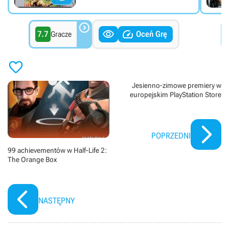



7.7
Oceń Grę
Gracze

Jesienno-zimowe premiery w
europejskim PlayStation Store
POPRZEDNI
99 achievementów w Half-Life 2:
The Orange Box
NASTĘPNY