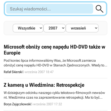

Szukaj
wiadomości...
Microsoft obniży cenę napędu HD-DVD także w
Europie
Pod koniec lipca informowaliśmy Was, że Microsoft zamierza
obniżyć cenę napędu HD-DVD w Stanach Zjednoczonych. Wtedy to
ogłoszono również, że podobny ruch w Europie na razie nie wchodzi
Rafał Skierski
5 września 2007 18:47
w grę. Nie do końca okazało się to prawdą, bo „cięcie” ceny wkrótce
i u nas okaże się faktem.
Z kamerą u Wiedźmina: Retrospekcje
W dzisiejszym odcinku naszego cyklu tekstowo-filmowych newsów
nt. Wiedźmina czas na zaprezentowanie retrospekcji. Ma to być
jeden z poważniejszych atutów tego rodzimego erpega.
Borys Zajączkowski
5 września 2007 17:32