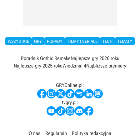
WSZYSTKIE
GRY
PORADY
FILMY I SERIALE
TECH
TEMATY
Poradnik Gothic Remake
Najlepsze gry 2026 roku
Najlepsze gry 2025 roku
Wiedźmin 4
Najbliższe premiery
GRYOnline.pl:
tvgry.pl:
O nas
Regulamin
Polityka redakcyjna