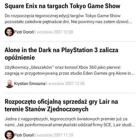
się na konsole przenośne NDS oraz PSP.
Square Enix na targach Tokyo Game Show
Do rozpoczęcia tegorocznej edycji targów Tokyo Game Show
pozostało zaledwie piętnaście dni. Nie powinny nas zatem dziwić
aktualne priorytety największych światowych wydawców. Mamy
Piotr Doroń
5 września 2007 12:08
oczywiście na myśli publikowanie oficjalnych list, informujących nas
o pozycjach, których prezentacje będzie nam dane obserwować
począwszy od 20 września. Po Sony Computer Entertainment
Alone in the Dark na PlayStation 3 zalicza
przyszła pora na Square Enix.
opóźnienie
Użytkownicy „blaszaków” oraz konsol Xbox 360 jako pierwsi
zagrają w przygotowywaną przez studio Eden Games grę Alone in
the Dark – oznajmił dziś serwis Eurogamer. Edycja na konsolę
Krystian Smoszna
5 września 2007 12:06
PlayStation 3 zostanie wydana w późniejszym terminie.
Rozpoczęto oficjalną sprzedaż gry Lair na
terenie Stanów Zjednoczonych
Jedna z najgorętszych, tegorocznych światowych premier już za
nami. Jak poinformował amerykański oddział firmy SCE, Lair studia
Factor 5 wylądował oficjalnie na tamtejszych półkach sklepowych.
Piotr Doroń
5 września 2007 11:39
Zainteresowani gracze mogą dzięki temu skonfrontować swoje