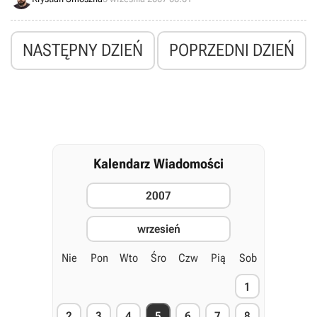
możliwość przetestowania programu już w najbliższy poniedziałek,
10-ego września.
NASTĘPNY DZIEŃ
POPRZEDNI DZIEŃ
Kalendarz Wiadomości
2007
wrzesień
Nie
Pon
Wto
Śro
Czw
Pią
Sob
1
2
3
4
5
6
7
8