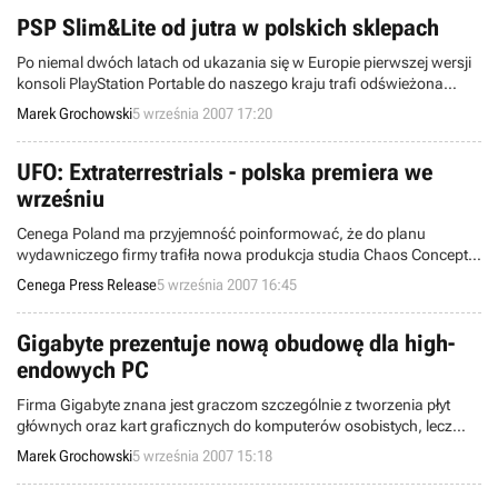
PSP Slim&Lite od jutra w polskich sklepach
Po niemal dwóch latach od ukazania się w Europie pierwszej wersji
konsoli PlayStation Portable do naszego kraju trafi odświeżona
wersja handhelda Sony. Rodzimy oddział japońskiego koncernu
Marek Grochowski
5 września 2007 17:20
poinformował dziś, że produkt o nazwie PSP Slim&Lite już jutro
będzie dostępny dla konsumentów z nadwiślańskiego państwa.
UFO: Extraterrestrials - polska premiera we
wrześniu
Cenega Poland ma przyjemność poinformować, że do planu
wydawniczego firmy trafiła nowa produkcja studia Chaos Concept –
UFO: Extraterrestrials.
Cenega Press Release
5 września 2007 16:45
Gigabyte prezentuje nową obudowę dla high-
endowych PC
Firma Gigabyte znana jest graczom szczególnie z tworzenia płyt
głównych oraz kart graficznych do komputerów osobistych, lecz
ostatnio wymieniona spółka postanowiła spróbować swoich sił
Marek Grochowski
5 września 2007 15:18
również na rynku pecetowych obudów. Jedna z jej ciekawszych
propozycji w tym segmencie to produkt o nazwie 3D Mercury.