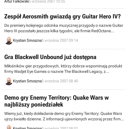
Artur Falkowski
5 września 2007 10:55
z dostępem do internetu, a w trakcie przerwy odwiedzenie strony z
mini-gierkami wydaje się świetnym sposobem na chwilę relaksu.
Zespół Aerosmith gwiazdą gry Guitar Hero IV?
Do premiery kolejnego odcinka muzycznej przygody o nazwie Guitar
Hero III pozostało jeszcze kilka tygodni, ale firmie RedOctane
najwyraźniej nie przeszkadza to w planowaniu następnych
Krystian Smoszna
5 września 2007 09:14
odcinków serii. Wszystko wskazuje na to, że czwarta odsłona
popularnego cyklu jest już w produkcji i co najciekawsze,
prawdopodobnie zostanie ona poświęcona jednemu zespołowi,
Gra Blackwell Unbound już dostępna
mianowicie Aerosmith!
Miłośników gier przygodowych, którzy dobrze wspominają produkt
firmy Wadjet Eye Games o nazwie The Blackwell Legacy, z
pewnością ucieszy informacja, że na rynku pojawił się prequel
Krystian Smoszna
5 września 2007 08:40
tamtego programu, noszący tytuł Blackwell Unbound.
Demo gry Enemy Territory: Quake Wars w
najbliższy poniedziałek
Wiemy już, kiedy dokładanie demo gry Enemy Territory: Quake Wars
ujrzy światło dzienne. Z informacji ujawnionych wczoraj przez firmę
Splash Damage wynika, że wszyscy zainteresowani otrzymają
Krystian Smoszna
5 września 2007 08:01