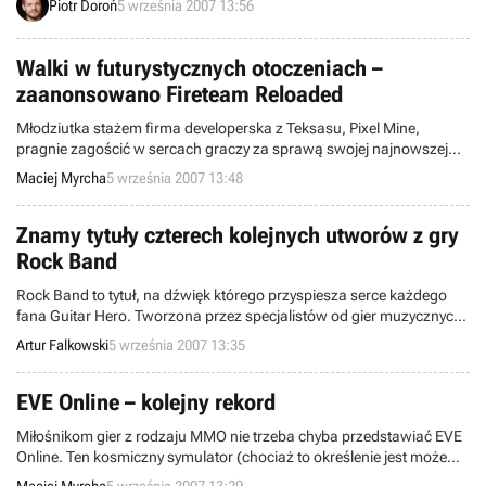
Piotr Doroń
5 września 2007 13:56
Mianowicie, koncern Nintendo poinformował o złożeniu
stosownego wniosku o rejestrację nazw dla swoich przyszłych kilku
produktów.
Walki w futurystycznych otoczeniach –
zaanonsowano Fireteam Reloaded
Młodziutka stażem firma developerska z Teksasu, Pixel Mine,
pragnie zagościć w sercach graczy za sprawą swojej najnowszej
(pierwszej) produkcji zatytułowanej Fireteam Reloaded. Grę można
Maciej Myrcha
5 września 2007 13:48
krótko określić jako drużynowe zmagania militarne rozgrywane w
futurystycznych otoczeniach.
Znamy tytuły czterech kolejnych utworów z gry
Rock Band
Rock Band to tytuł, na dźwięk którego przyspiesza serce każdego
fana Guitar Hero. Tworzona przez specjalistów od gier muzycznych,
amerykańskie studio Harmonix produkcja zapowiada się na jedna z
Artur Falkowski
5 września 2007 13:35
ciekawszych gier tego roku (dla Europejczyków niestety przyszłego).
Do tej pory znaliśmy część piosenek, które znajdą się w grze.
Obecnie możemy poinformować o czterech kolejnych.
EVE Online – kolejny rekord
Miłośnikom gier z rodzaju MMO nie trzeba chyba przedstawiać EVE
Online. Ten kosmiczny symulator (chociaż to określenie jest może
zbyt ubogie w stosunku do opisywanej gry) wciąż przyciąga rzesze