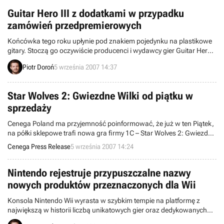
Guitar Hero III z dodatkami w przypadku
zamówień przedpremierowych
Końcówka tego roku upłynie pod znakiem pojedynku na plastikowe
gitary. Stoczą go oczywiście producenci i wydawcy gier Guitar Hero
III: Legends of Rock (Neversoft, RedOctane) oraz Rock Band
Piotr Doroń
5 września 2007 14:37
(Harmonix, Activision), którzy będą walczyć o jak największą liczbę
klientów. RedOctane ujawniło właśnie kolekcjonerski zestaw, który
ma przekonać przyszłe gwiazdy rocka do trzeciej odsłony cyklu GH.
Star Wolves 2: Gwiezdne Wilki od piątku w
sprzedaży
Cenega Poland ma przyjemność poinformować, że już w ten Piątek,
na półki sklepowe trafi nowa gra firmy 1C – Star Wolves 2: Gwiezdne
Wilki.
Cenega Press Release
5 września 2007 14:24
Nintendo rejestruje przypuszczalne nazwy
nowych produktów przeznaczonych dla Wii
Konsola Nintendo Wii wyrasta w szybkim tempie na platformę z
największą w historii liczbą unikatowych gier oraz dedykowanych
akcesoriów. Potwierdzają to m.in. ostatnie wieści z dalekiej Japonii.