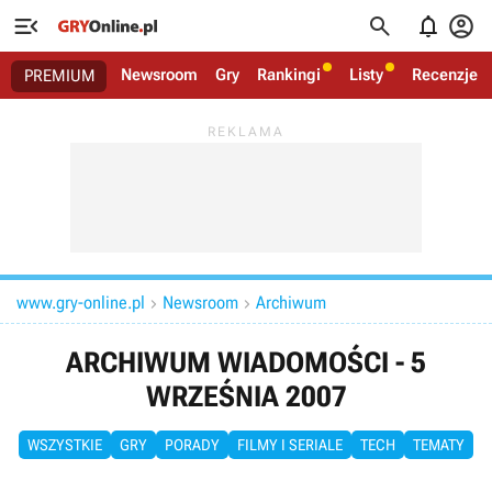




Newsroom
Gry
Rankingi
Listy
Recenzje
PREMIUM
www.gry-online.pl
Newsroom
Archiwum


ARCHIWUM WIADOMOŚCI - 5
WRZEŚNIA 2007
WSZYSTKIE
GRY
PORADY
FILMY I SERIALE
TECH
TEMATY