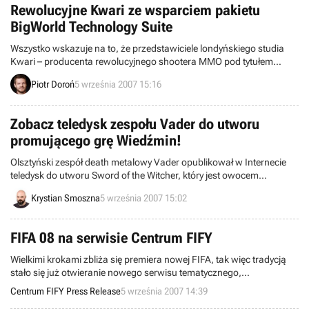
Rewolucyjne Kwari ze wsparciem pakietu
BigWorld Technology Suite
Wszystko wskazuje na to, że przedstawiciele londyńskiego studia
Kwari – producenta rewolucyjnego shootera MMO pod tytułem
Kwari, umożliwiającego zarabianie (bądź też przegrywanie) sporych
Piotr Doroń
5 września 2007 15:16
sum pieniędzy – podchodzą do swojej pierwszej produkcji w sposób
jak najbardziej poważny. Świadczy o tym umowa z australijską firmą
BigWorld.
Zobacz teledysk zespołu Vader do utworu
promującego grę Wiedźmin!
Olsztyński zespół death metalowy Vader opublikował w Internecie
teledysk do utworu Sword of the Witcher, który jest owocem
współpracy pomiędzy muzykami z Olsztyna, a studiem CD Projekt
Krystian Smoszna
5 września 2007 15:02
Red – twórcami gry Wiedźmin.
FIFA 08 na serwisie Centrum FIFY
Wielkimi krokami zbliża się premiera nowej FIFA, tak więc tradycją
stało się już otwieranie nowego serwisu tematycznego,
poświęconego w pełni danej edycji przez witrynę Centrum FIFY.
Centrum FIFY Press Release
5 września 2007 14:39