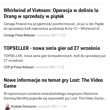
wrażenia z tymi, które zostały zamieszczone na łamach Zachodnich
serwisów oraz magazynów poświęconych elektronicznej rozrywce.
Whirlwind of Vietnam: Operacja w dolinie Ia
Drang w sprzedaży w piątek
Cenega Poland ma przyjemność poinformować, że już w ten Piątek
do sprzedaży trafi najnowsza produkcja firmy 1C – Whirlwind of
Vietnam: Operacja w dolinie Ia Drang.
Cenega Press Release
5 września 2007 11:22
TOPSELLER - nowa seria gier od 27 września
TOPSELLER, nowa seria gier komputerowych, trafi do sprzedaży już
27 września!
CDP.pl Press Release
5 września 2007 11:22
Nowe informacje na temat gry Lost: The Video
Game
W najnowszym numerze amerykańskiego magazynu Electronic
Gaming Monthly pojawiła się zapowiedź gry Lost: The Video Game –
produktu studia Ubisoft Montreal, który nawiązuje do cieszącego się
Krystian Smoszna
5 września 2007 11:20
ogromną popularnością serialu telewizyjnego. Tekst jest warty