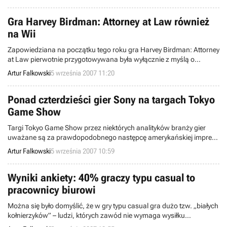
uwagi, głównie ze względu na kilka istotnych informacji dotyczących
tego programu.
Gra Harvey Birdman: Attorney at Law również
na Wii
Zapowiedziana na początku tego roku gra Harvey Birdman: Attorney
at Law pierwotnie przygotowywana była wyłącznie z myślą o
konsolach PS2 i PSP. Teraz wiadomo już, że ukaże się również na
Artur Falkowski
5 września 2007 11:20
Wii. Jak poinformował Capcom, wszystkie trzy wersje trafią do
sprzedaży w Ameryce w tym samym dniu - 13 listopada.
Ponad czterdzieści gier Sony na targach Tokyo
Game Show
Targi Tokyo Game Show przez niektórych analityków branży gier
uważane są za prawdopodobnego następcę amerykańskiej imprezy
E3. Czy tak się stanie, czas pokaże. Jedno jest jednak pewne –
Artur Falkowski
5 września 2007 10:59
japońskie targi to istotne wydarzenie dla firmy Sony.
Wyniki ankiety: 40% graczy typu casual to
pracownicy biurowi
Można się było domyślić, że w gry typu casual gra dużo tzw. „białych
kołnierzyków” – ludzi, których zawód nie wymaga wysiłku
fizycznego. W końcu to w ich miejscu pracy zazwyczaj stoi komputer