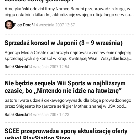
Amerykański oddział firmy Namco Bandai przeprowadził drugą, w
ciągu ostatnich kilku dni, aktualizację swojego oficjalnego serwisu
internetowego. Tym razem zdecydował się jednak na usunięcie
Piotr Doroń
14 września 2007 12:57
dodanych wcześniej informacji sugerujących możliwość wydania
gier Eternal Sonata oraz Beautiful Katamari na pozostałe konsole
nowej generacji.
Sprzedaż konsol w Japonii (3 – 9 września)
Agencja Media Create dostarczyła najnowsze zestawienie najlepiej
sprzedających się konsol w Kraju Kwitnącej Wiśni. Wszystkie liczące
się platformy na tamtejszym rynku zanotowały tym razem spadek
Rafał Skierski
14 września 2007 12:54
zainteresowania w stosunku do poprzedniego notowania.
Nie będzie sequela Wii Sports w najbliższym
czasie, bo „Nintendo nie idzie na łatwiznę”
Satoru Iwata udzielił ciekawego wywiadu dla bloga prowadzonego
przez Shigesato Ito (autora serii gier Mother, znanej w USA pod
nazwą EarthBound). Według prezesa Nintendo, jego firma „nie idzie
Rafał Skierski
14 września 2007 12:23
na łatwiznę”. Jej misją jest pozytywnie zaskakiwać graczy.
SCEE przeprowadza sporą aktualizację oferty
usługi PlayStation Store