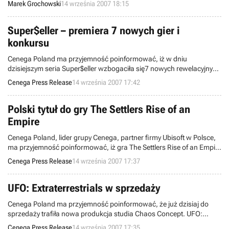
Marek Grochowski
14 września 2007 18:15
Wish). Niezależnie od tego, jakim mianem zdecydowali się określać
swe dzieło programiści z niemieckiej grupy Silver Style,
poinformowali oni właśnie, że prace nad ich projektem dobiegły
Super$eller – premiera 7 nowych gier i
końca.
konkursu
Cenega Poland ma przyjemność poinformować, iż w dniu
dzisiejszym seria Super$eller wzbogaciła się7 nowych rewelacyjnych
gier.
Cenega Press Release
14 września 2007 17:42
Polski tytuł do gry The Settlers Rise of an
Empire
Cenega Poland, lider grupy Cenega, partner firmy Ubisoft w Polsce,
ma przyjemność poinformować, iż gra The Settlers Rise of an Empire
ma już polski tytuł – The Settlers® Narodziny Imperium.
Cenega Press Release
14 września 2007 17:37
UFO: Extraterrestrials w sprzedaży
Cenega Poland ma przyjemność poinformować, że już dzisiaj do
sprzedaży trafiła nowa produkcja studia Chaos Concept. UFO:
Extraterrestrials to połączenie strategii globalnej i taktycznej,
Cenega Press Release
14 września 2007 17:35