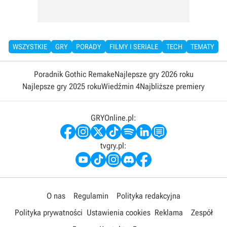
WSZYSTKIE
GRY
PORADY
FILMY I SERIALE
TECH
TEMATY
Poradnik Gothic Remake
Najlepsze gry 2026 roku
Najlepsze gry 2025 roku
Wiedźmin 4
Najbliższe premiery
GRYOnline.pl:
tvgry.pl:
O nas
Regulamin
Polityka redakcyjna
Polityka prywatności
Ustawienia cookies
Reklama
Zespół