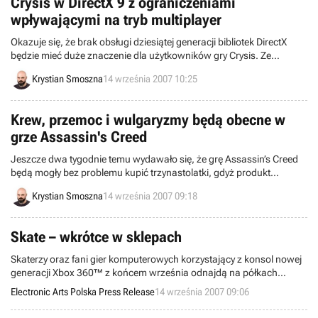
Crysis w DirectX 9 z ograniczeniami
wpływającymi na tryb multiplayer
Okazuje się, że brak obsługi dziesiątej generacji bibliotek DirectX
będzie mieć duże znaczenie dla użytkowników gry Crysis. Ze
względu na zawarte w tej wersji ograniczenia, posiadacze
Krystian Smoszna
14 września 2007 10:25
„blaszaków” pracujących w DirectX 9 nie będą mogli korzystać z
niektórych serwerów w trybie zmagań wieloosobowych. Takie oto
smutne wieści przekazała wczoraj firma Crytek.
Krew, przemoc i wulgaryzmy będą obecne w
grze Assassin's Creed
Jeszcze dwa tygodnie temu wydawało się, że grę Assassin’s Creed
będą mogły bez problemu kupić trzynastolatki, gdyż produkt
zaliczany był do kategorii wiekowej Teen. Wczoraj wyszło na jaw, że
Krystian Smoszna
14 września 2007 09:18
amerykańska organizacja ESRB okazała się w swojej ocenie
bardziej surowa. Produkt studia Ubisoft Montreal otrzymał nalepkę
Mature.
Skate – wkrótce w sklepach
Skaterzy oraz fani gier komputerowych korzystający z konsol nowej
generacji Xbox 360™ z końcem września odnajdą na półkach
sklepowych nową grę Electronic Arts – Skate.
Electronic Arts Polska Press Release
14 września 2007 09:06