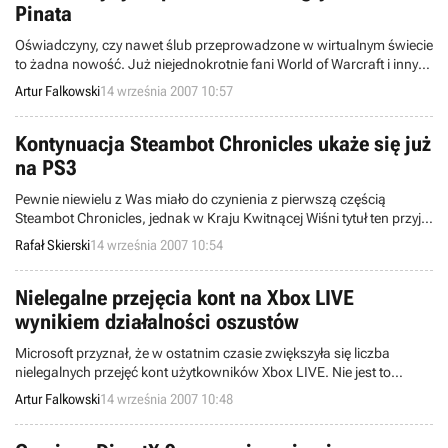
Pinata
Oświadczyny, czy nawet ślub przeprowadzone w wirtualnym świecie
to żadna nowość. Już niejednokrotnie fani World of Warcraft i innych
MMO mieli okazję uczestniczyć w tego typu ceremoniach. Pewien
Artur Falkowski
14 września 2007 10:57
gracz postanowił pokazać, że inne gry również świetnie się do tego
nadają, oświadczając się za pośrednictwem dzieła Rare, Viva
Pinata.
Kontynuacja Steambot Chronicles ukaże się już
na PS3
Pewnie niewielu z Was miało do czynienia z pierwszą częścią
Steambot Chronicles, jednak w Kraju Kwitnącej Wiśni tytuł ten przyjął
się bardzo dobrze. Przypomnijmy, iż był to RPG z elementami akcji, w
Rafał Skierski
14 września 2007 10:54
którym główne skrzypce odegrały tak lubiane przez Japończyków
mechy. Chociaż blisko rok temu zapowiadano „dwójkę” na PS2,
dzisiaj ogłoszono, iż wyląduje ona jednak PlayStation 3.
Nielegalne przejęcia kont na Xbox LIVE
wynikiem działalności oszustów
Microsoft przyznał, że w ostatnim czasie zwiększyła się liczba
nielegalnych przejęć kont użytkowników Xbox LIVE. Nie jest to
jednak wina błędu w oprogramowaniu, lecz tzw. czynnika ludzkiego.
Artur Falkowski
14 września 2007 10:48