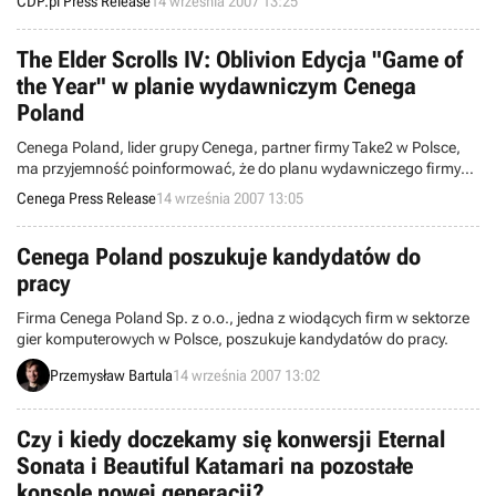
CDP.pl Press Release
14 września 2007 13:25
The Elder Scrolls IV: Oblivion Edycja "Game of
the Year" w planie wydawniczym Cenega
Poland
Cenega Poland, lider grupy Cenega, partner firmy Take2 w Polsce,
ma przyjemność poinformować, że do planu wydawniczego firmy
trafiło niepowtarzalne wydanie najlepszej gry RPG ostatnich lat – The
Cenega Press Release
14 września 2007 13:05
Elder Scrolls IV: Oblivion Game of the Year!
Cenega Poland poszukuje kandydatów do
pracy
Firma Cenega Poland Sp. z o.o., jedna z wiodących firm w sektorze
gier komputerowych w Polsce, poszukuje kandydatów do pracy.
Przemysław Bartula
14 września 2007 13:02
Czy i kiedy doczekamy się konwersji Eternal
Sonata i Beautiful Katamari na pozostałe
konsole nowej generacji?