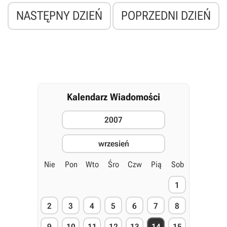
aż o 324 miliony więcej niż w analogicznym okresie roku ubiegłego.
NASTĘPNY DZIEŃ
POPRZEDNI DZIEŃ
Kalendarz Wiadomości
2007
wrzesień
Nie
Pon
Wto
Śro
Czw
Pią
Sob
1
2
3
4
5
6
7
8
9
10
11
12
13
14
15