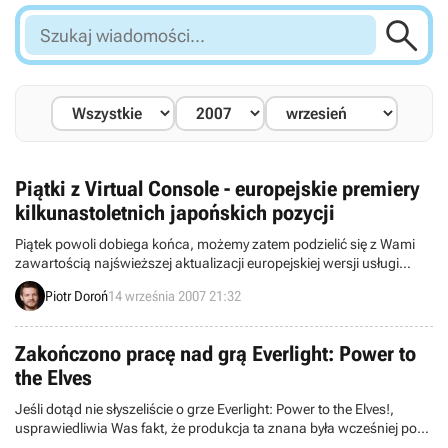

Szukaj
wiadomości...
Piątki z Virtual Console - europejskie premiery
kilkunastoletnich japońskich pozycji
Piątek powoli dobiega końca, możemy zatem podzielić się z Wami
zawartością najświeższej aktualizacji europejskiej wersji usługi
Virtual Console. W tym tygodniu składa się ona z trzech pozycji,
Piotr Doroń
14 września 2007 21:32
wśród których pierwsze skrzypce gra hydraulik Mario, bohater gry
Super Mario Bros.: Lost Levels.
Zakończono pracę nad grą Everlight: Power to
the Elves
Jeśli dotąd nie słyszeliście o grze Everlight: Power to the Elves!,
usprawiedliwia Was fakt, że produkcja ta znana była wcześniej pod
inną, równie tajemniczą nazwą (Everlight: Candles, Fairies and a