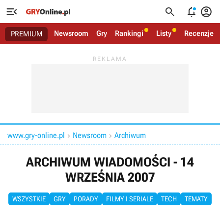




Newsroom
Gry
Rankingi
Listy
Recenzje
PREMIUM
www.gry-online.pl
Newsroom
Archiwum


ARCHIWUM WIADOMOŚCI - 14
WRZEŚNIA 2007
WSZYSTKIE
GRY
PORADY
FILMY I SERIALE
TECH
TEMATY