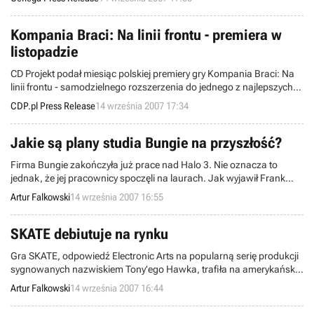
nawiązujące do najlepszych tradycji serii UFO i X-Com z połowy lat
90.
Kompania Braci: Na linii frontu - premiera w
listopadzie
CD Projekt podał miesiąc polskiej premiery gry Kompania Braci: Na
linii frontu - samodzielnego rozszerzenia do jednego z najlepszych
RTS-ów minionego roku!
CDP.pl Press Release
14 września 2007 17:34
Jakie są plany studia Bungie na przyszłość?
Firma Bungie zakończyła już prace nad Halo 3. Nie oznacza to
jednak, że jej pracownicy spoczęli na laurach. Jak wyjawił Frank
O’Connor ze wspomnianego studia, już teraz myślą o kolejnych
Artur Falkowski
14 września 2007 16:55
projektach. O planach na przyszłość opowiedział w trakcie wywiadu
udzielonego redaktorowi serwisu ShackNews, Chrisowi Remo.
SKATE debiutuje na rynku
Gra SKATE, odpowiedź Electronic Arts na popularną serię produkcji
sygnowanych nazwiskiem Tony’ego Hawka, trafiła na amerykańskie
półki sklepowe. Twórcy wiedząc o tym, jak silna jest konkurencja,
Artur Falkowski
14 września 2007 16:44
postanowili ukazać skateboarding z nieco innej strony i stworzyć grę
w możliwie wierny sposób oddającą specyfikę jazdy na deskorolce.