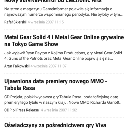
Nowy survival-horror od Electronic Arts
Na stronie magazynu Gameinformer pojawiła się informacja o
najnowszym numerze wspomnianego periodyku. Nie byłoby w tym
nic szczególnego, gdyby nie to, iż okładka nowego wydania
Rafał Skierski
14 września 2007 11:15
prezentuje całkowicie nowy tytuł od Electronic Arts – Dead Space.
Metal Gear Solid 4 i Metal Gear Online grywalne
na Tokyo Game Show
Jak wyjawił Ryan Payton z Kojima Productions, gry Metal Gear Solid
4: Guns of the Patriots oraz Metal Gear Online pojawią się na
tegorocznych targach Tokyo Game Show w grywalnych wersjach.
Artur Falkowski
14 września 2007 11:07
Ujawniona data premiery nowego MMO -
Tabula Rasa
CD Projekt, polski wydawca gry Tabula Rasa, podał oficjalną datę
premiery tego tytułu w naszym kraju. Nowe MMO Richarda Gariotta,
twórcy m.in. Ultimy Online, pojawi się w sprzedaży 19 października
CDP.pl Press Release
14 września 2007 11:02
2007.
Oświadczyny za pośrednictwem gry Viva