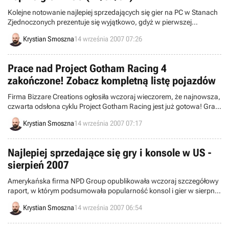
Kolejne notowanie najlepiej sprzedających się gier na PC w Stanach
Zjednoczonych prezentuje się wyjątkowo, gdyż w pierwszej
dziesiątce pojawiło się aż pięć nowości! Szczerze mówiąc nie
Krystian Smoszna
14 września 2007 07:26
przypominam sobie abyśmy kiedykolwiek mieli do czynienia z
podobną sytuacją.
Prace nad Project Gotham Racing 4
zakończone! Zobacz kompletną listę pojazdów
Firma Bizzare Creations ogłosiła wczoraj wieczorem, że najnowsza,
czwarta odsłona cyklu Project Gotham Racing jest już gotowa! Gra
weszła w „złotą” fazę produkcji co oznacza, że od premiery na rynku
Krystian Smoszna
14 września 2007 07:17
elektronicznej rozrywki dzieli ją już wyłącznie wizyta w tłoczni.
Najlepiej sprzedające się gry i konsole w US -
sierpień 2007
Amerykańska firma NPD Group opublikowała wczoraj szczegółowy
raport, w którym podsumowała popularność konsol i gier w sierpniu
bieżącego roku. Z zestawienia wynika, że branża może uznać
Krystian Smoszna
14 września 2007 06:54
miniony miesiąc za szczególnie udany. Łączny przychód ze
sprzedaży sprzętu i oprogramowania wyniósł 993 miliony dolarów –