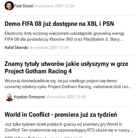
przeznaczonej dla przenośnego Nintendo DS odbędzie się 12
Piotr Doroń
14 września 2007 13:54
października bieżącego roku. Opisywana pozycja zostanie wydana
przez firmę Oxygen Interactive.
Demo FIFA 08 już dostępne na XBL i PSN
Electronic Arts wczoraj wieczorem udostępniło grywalną wersję
FIFA 08 dla posiadaczy Xboxów 360 oraz PlayStation 3. Stary
Kontynent musiał swoje odczekać (w USA demko ukazało się kilka
Rafał Skierski
14 września 2007 13:49
godzin wcześniej), ale w końcu dostał swoje.
Znamy tytuły utworów jakie usłyszymy w grze
Project Gotham Racing 4
Wczoraj dowiedzieliście się, że już niedługo pojawi się demo
czwartej odsłony cyklu Project Gotham Racing, natomiast dziś rano
przekazaliśmy informację o „złotej” fazie produkcji programu,
Krystian Smoszna
14 września 2007 13:48
publikując przy okazji listę wszystkich pojazdów występujących w
grze. Teraz ponownie zajmiemy się najnowszym dziełem firmy
Bizzare Creations, a to za sprawą wykazu utworów muzycznych.
World in Conflict - premiera już za tydzień
Już tylko tydzień dzieli polskich graczy od premiery gry World in
Conflict! Ten znakomicie się zapowiadający RTS ukaże się w naszym
kraju 21 września.