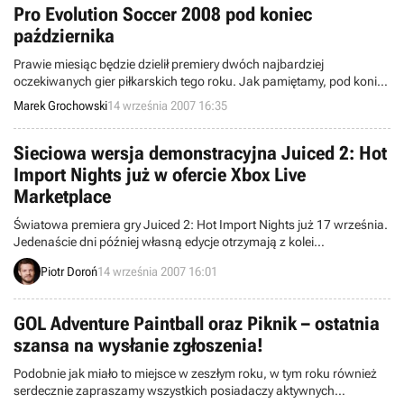
Pro Evolution Soccer 2008 pod koniec
października
Prawie miesiąc będzie dzielił premiery dwóch najbardziej
oczekiwanych gier piłkarskich tego roku. Jak pamiętamy, pod koniec
lipca Electronic Arts podało do wiadomości, że multiplatformowy
Marek Grochowski
14 września 2007 16:35
debiut FIFY 08 został wyznaczony na 28 września 2007. Dzisiaj z
kolei japońskie Konami ogłosiło, iż najgroźniejszy konkurent
kanadyjskiej kopanki, Pro Evolution Soccer 2008, zawita do Europy
Sieciowa wersja demonstracyjna Juiced 2: Hot
26 paźd
Import Nights już w ofercie Xbox Live
Marketplace
Światowa premiera gry Juiced 2: Hot Import Nights już 17 września.
Jedenaście dni później własną edycje otrzymają z kolei
Europejczycy. Nie powinna nas zatem dziwić publikacja drugiej już
Piotr Doroń
14 września 2007 16:01
demonstracji tejże pozycji, przeprowadzona w ramach usługi Xbox
Live Marketplace.
GOL Adventure Paintball oraz Piknik – ostatnia
szansa na wysłanie zgłoszenia!
Podobnie jak miało to miejsce w zeszłym roku, w tym roku również
serdecznie zapraszamy wszystkich posiadaczy aktywnych