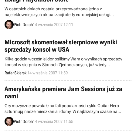
W ostatnich dniach została przeprowadzona jedna z
najefektowniejszych aktualizacji oferty europejskiej usługi
PlayStation Store. Udostępnionych zostało kilka demonstracyjnych
Piotr Doroń
14 września 2007 12:11
wersji gier firmy Electronic Arts, wiele nowych trailerów, a także dwa
nowe dodatki do gier Ninja Gaiden Sigma oraz Motorstorm.
Microsoft skomentował sierpniowe wyniki
sprzedaży konsol w USA
Kilka godzin wcześniej donosiliśmy Wam o wynikach sprzedaży
konsol w sierpniu w Stanach Zjednoczonych, już wtedy
wspominając, że gigant z Redmond może być z nich zadowolony.
Rafał Skierski
14 września 2007 11:59
Microsoft dodatkowo skomentował te dane.
Amerykańska premiera Jam Sessions już za
nami
Gry muzyczne powstałe na fali popularności cyklu Guitar Hero
szturmują nasze mieszkania i domy. W najbliższym czasie na
największy sukces mogą liczyć trzecia odsłona GH oraz
Piotr Doroń
14 września 2007 11:55
fenomenalnie zapowiadający się Rock Band. Nie możemy jednak
zapominać o pierwszej grze tego typu wydanej na przenośnego
Nintendo DS. Jam Sessions firmy UbiSoft trafiło właśnie do