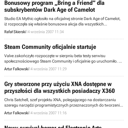
Bonusowy program „Bring a Friend” dla
sprzedaży na terenie Stanów Zjednoczonych.
subskrybentów Dark Age of Camelot
Studio EA Mythic ogłosiło na oficjalnej stronie Dark Age of Camelot,
iż rozpoczęła się właśnie bonusowa akcja dla wszystkich
subskrybentów wspomnianego przed chwilą MMORPG-a. Można
Rafał Skierski
14 września 2007 11:34
wygrać jeden darmowy miesiąc abonamentu.
Steam Community oficjalnie startuje
Valve zakończyło rozpoczęte w sierpniu beta testy serwisu
społecznościowego Steam Community i oficjalnie go uruchomiło. Od
tej pory posiadacze kont w systemie e-dystrybucji Steam mogą
Artur Falkowski
14 września 2007 11:29
porozumiewać się ze sobą, łączyć w grupy, śledzić swoje
osiągnięcia i organizować wspólne rozgrywki.
Gry stworzone przy użyciu XNA dostępne w
przyszłości dla wszystkich posiadaczy X360
Chris Satchell, szef projektu XNA, polegającego na dostarczaniu
szeregu narzędzi programistycznych przeznaczonych do tworzenia
gier na X360 (oraz PC) stwierdził, że za jakiś czas możemy
Artur Falkowski
14 września 2007 11:16
spodziewać się serwisu, który będzie tym dla zainteresowanych
XNA, czym stało się You Tube dla miłośników amatorskich filmików.