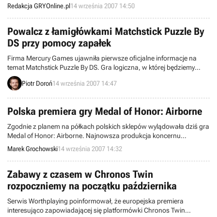
abonamentów MayClub do przesłania zgłoszenia na Paintball, a
Redakcja GRYOnline.pl
14 września 2007 14:50
wszystkich czytelników zapraszamy na nasz piknik.
Powalcz z łamigłówkami Matchstick Puzzle By
DS przy pomocy zapałek
Firma Mercury Games ujawniła pierwsze oficjalne informacje na
temat Matchstick Puzzle By DS. Gra logiczna, w której będziemy
rozwiązywać liczne i skomplikowane zagadki przy wykorzystaniu
Piotr Doroń
14 września 2007 14:47
wszystkich właściwości konsoli Nintendo DS, ukaże się w Europie
pod koniec przyszłego miesiąca.
Polska premiera gry Medal of Honor: Airborne
Zgodnie z planem na półkach polskich sklepów wylądowała dziś gra
Medal of Honor: Airborne. Najnowsza produkcja koncernu
Electronic Arts zawitała do nadwiślańskiego państwa w wersjach na
Marek Grochowski
14 września 2007 14:32
dwie platformy – komputery osobiste oraz konsole X360.
Sugerowana cena pierwszej z edycji wynosi 139 zł. Kwota, jaką
należy uiścić za drugą, to 229 zł. Rodzimy dystrybutor dzieła, firma
Zabawy z czasem w Chronos Twin
EA Polska, ma również w plan
rozpoczniemy na początku października
Serwis Worthplaying poinformował, że europejska premiera
interesująco zapowiadającej się platformówki Chronos Twin