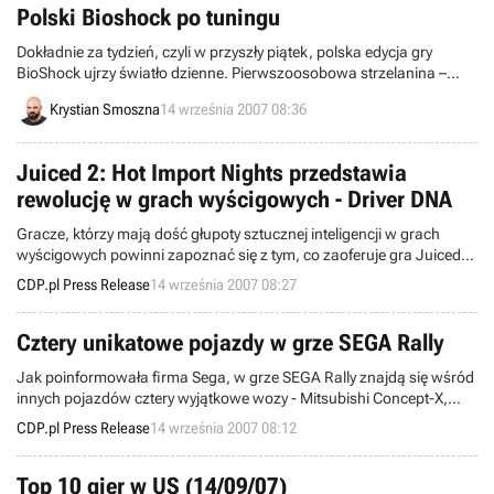
Polski Bioshock po tuningu
Dokładnie za tydzień, czyli w przyszły piątek, polska edycja gry
BioShock ujrzy światło dzienne. Pierwszoosobowa strzelanina –
pretendująca do miana najlepszego produktu bieżącego roku –
Krystian Smoszna
14 września 2007 08:36
zostanie wydana w naszym kraju w wyjątkowej wersji. Jako jedyna
na świecie, polska edycja programu została pozbawiona irytującego
błędu, który związany jest z nieprawidłowym wyświetlaniem
Juiced 2: Hot Import Nights przedstawia
napisów.
rewolucję w grach wyścigowych - Driver DNA
Gracze, którzy mają dość głupoty sztucznej inteligencji w grach
wyścigowych powinni zapoznać się z tym, co zaoferuje gra Juiced
2:Hot Import Nights. Nowość w gatunku, opcja nazwana "Driver
CDP.pl Press Release
14 września 2007 08:27
DNA", zapowiada się na prawdziwą rewolucję w tej materii!
Cztery unikatowe pojazdy w grze SEGA Rally
Jak poinformowała firma Sega, w grze SEGA Rally znajdą się wśród
innych pojazdów cztery wyjątkowe wozy - Mitsubishi Concept-X,
niedawno zapowiedziany McRae Enduro, RUF Rt 12 oraz unikatowa
CDP.pl Press Release
14 września 2007 08:12
wersja kultowego samochodu - Hummer H3.
Top 10 gier w US (14/09/07)