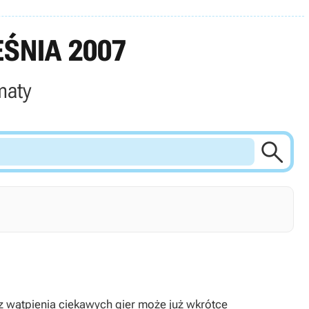
ŚNIA 2007
maty

bez wątpienia ciekawych gier może już wkrótce