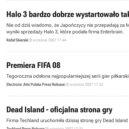
Halo 3 bardzo dobrze wystartowało ta
Nie od dziś wiadomo, że Japończycy nie przepadają za Mi
wyniki sprzedaży Halo 3, które podała firma Enterbrain.
Rafał Skierski
28 września 2007 17:44
Premiera FIFA 08
Tegoroczna odsłona najpopularniejszej serii gier piłkarski
Electronic Arts Polska Press Release
28 września 2007 17:33
Dead Island - oficjalna strona gry
Firma Techland uruchomiła dzisiaj stronę gry Dead Island 
Techland Press Release
28 września 2007 17:33