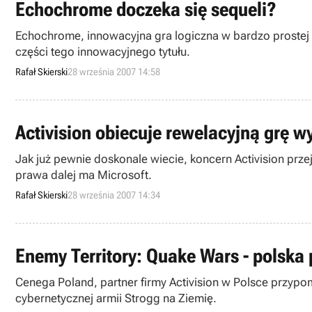
Echochrome doczeka się sequeli?
Echochrome, innowacyjna gra logiczna w bardzo prostej 
części tego innowacyjnego tytułu.
Rafał Skierski
28 września 2007 14:58
Activision obiecuje rewelacyjną grę w
Jak już pewnie doskonale wiecie, koncern Activision przej
prawa dalej ma Microsoft.
Rafał Skierski
28 września 2007 14:34
Enemy Territory: Quake Wars - polska 
Cenega Poland, partner firmy Activision w Polsce przypom
cybernetycznej armii Strogg na Ziemię.