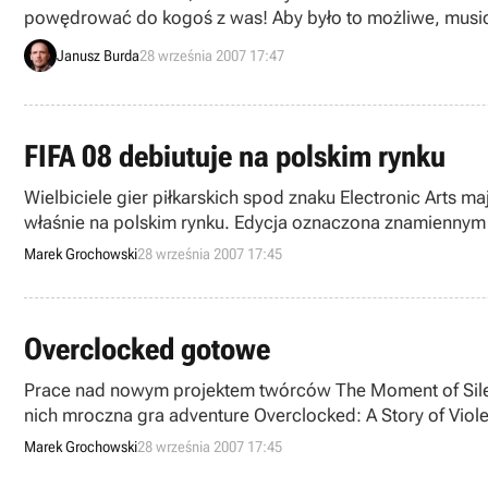
powędrować do kogoś z was! Aby było to możliwe, musicie 
Janusz Burda
28 września 2007 17:47
FIFA 08 debiutuje na polskim rynku
Wielbiciele gier piłkarskich spod znaku Electronic Arts
właśnie na polskim rynku. Edycja oznaczona znamiennym n
Marek Grochowski
28 września 2007 17:45
Overclocked gotowe
Prace nad nowym projektem twórców The Moment of Silen
nich mroczna gra adventure Overclocked: A Story of Viole
pozycja ukaże się za Odrą już 12 października.
Marek Grochowski
28 września 2007 17:45