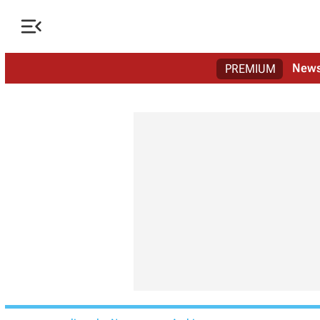

New
PREMIUM