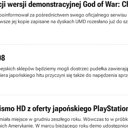
i wersji demonstracyjnej God of War: C
 poinformował za pośrednictwem swego oficjalnego serwisu 
rwsze jej kopie zapisane na dyskach UMD rozesłano już do s
08
pejskich sklepów będziemy mogli dostrzec pudełka zawierające
a japońskiego hitu przyczyni się także do napędzenia sprze
ismo HD z oferty japońskiego PlayStatio
miała miejsce w grudniu zeszłego roku. Wówczas to w próbkę
 nich Amerykanie. W marcu bieżącego roku demo udostępnion