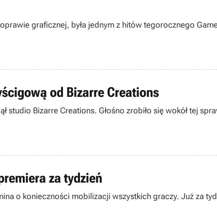
oprawie graficznej, była jednym z hitów tegorocznego Games
yścigową od Bizarre Creations
ął studio Bizarre Creations. Głośno zrobiło się wokół tej sp
premiera za tydzień
ina o konieczności mobilizacji wszystkich graczy. Już za tyd