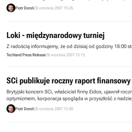
możliwość jego pobrania zostanie zablokowana.
Piotr Doroń
28 września 2007 15:26
Loki - międzynarodowy turniej
Z radością informujemy, że od dzisiaj
Techland Press Release
28 września 2007 15:15
SCi publikuje roczny raport finansow
Brytyjski koncern SCi, właściciel firmy Eidos, ujawnił r
optymizmem, korporacja spogląda w przyszłość z nadzie
Piotr Doroń
28 września 2007 15:00