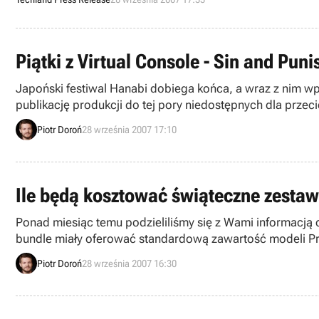
Piątki z Virtual Console - Sin and Pun
Japoński festiwal Hanabi dobiega końca, a wraz z nim wpr
publikację produkcji do tej pory niedostępnych dla przec
niespodziankę – grę Sin and Punishment.
Piotr Doroń
28 września 2007 17:10
Ile będą kosztować świąteczne zestaw
Ponad miesiąc temu podzieliliśmy się z Wami informacją
bundle miały oferować standardową zawartość modeli Prem
kolejnymi informacjami na ich temat.
Piotr Doroń
28 września 2007 16:30