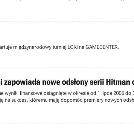
 od godziny 18:00 startuje międzynarodowy turniej LOKI na GAMECENTER.
y i zapowiada nowe odsłony serii Hitman
oczne wyniki finansowe osiągnięte w okresie od 1 lipca 2006 
ją na sukces, któremu mają dopomóc premiery nowych odsło