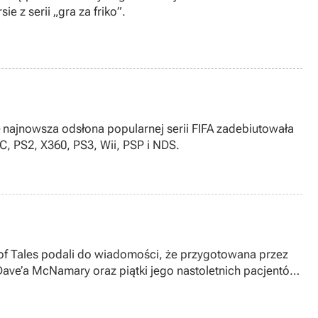
 z serii „gra za friko”.
– najnowsza odsłona popularnej serii FIFA zadebiutowała
C, PS2, X360, PS3, Wii, PSP i NDS.
of Tales podali do wiadomości, że przygotowana przez
 Dave’a McNamary oraz piątki jego nastoletnich pacjentów