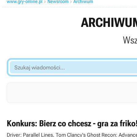
www.gry-online.pl
Newsroom
Archiwum


ARCHIWUM
Wsz
Szukaj
wiadomości...
Konkurs: Bierz co chcesz - gra za friko
Driver: Parallel Lines, Tom Clancy's Ghost Recon: Advance