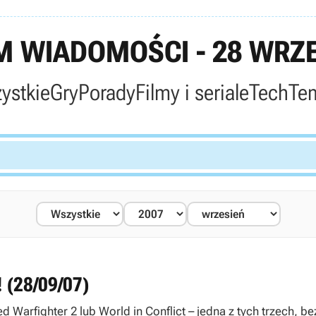
 WIADOMOŚCI - 28 WRZE
ystkie
Gry
Porady
Filmy i seriale
Tech
Te
! (28/09/07)
d Warfighter 2 lub World in Conflict – jedna z tych trzech, 