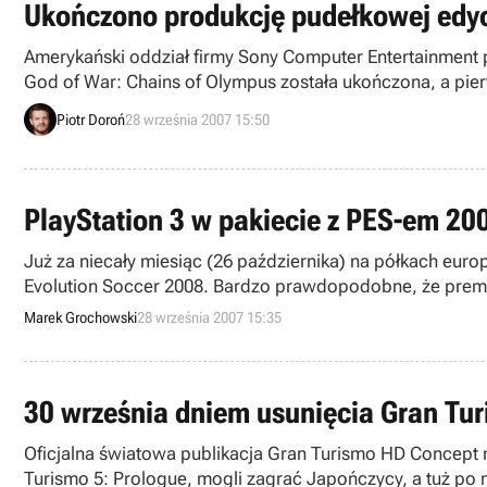
Ukończono produkcję pudełkowej edycj
Amerykański oddział firmy Sony Computer Entertainment
God of War: Chains of Olympus została ukończona, a pie
Piotr Doroń
28 września 2007 15:50
PlayStation 3 w pakiecie z PES-em 20
Już za niecały miesiąc (26 października) na półkach euro
Evolution Soccer 2008. Bardzo prawdopodobne, że premier
Marek Grochowski
28 września 2007 15:35
30 września dniem usunięcia Gran Tur
Oficjalna światowa publikacja Gran Turismo HD Concept 
Turismo 5: Prologue, mogli zagrać Japończycy, a tuż po