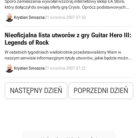
Sporo zamieszania wywołał wczoraj internetowy sklep EA Store,
który dołączył do swojej oferty grę Crysis. Oprócz podstawowych
informacji o produkcie, koncern Electronic Arts opublikował też
Krystian Smoszna
21 września 2007 07:50
minimalne wymagania sprzętowe programu i to właśnie na nich
skupiła się uwaga posiadaczy „blaszaków”.
Nieoficjalna lista utworów z gry Guitar Hero III:
Legends of Rock
W ostatnich tygodniach wielokrotnie przedstawialiśmy Wam w
naszym serwisie informacyjnym tytuły utworów, jakie będzie można
usłyszeć w trzeciej odsłonie cyklu Guitar Hero. Dziś jeszcze raz
Krystian Smoszna
21 września 2007 07:22
powracamy do tego tematu, a to za sprawą nieoficjalnej listy
kawałków, która od wczoraj krąży w sieci.
NASTĘPNY DZIEŃ
POPRZEDNI DZIEŃ