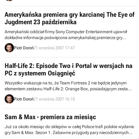
premiery.
Amerykańska premiera gry karcianej The Eye of
Jugdment 23 października
Amerykański oddział firmy Sony Computer Entertainment ujawnił
dokładne informacje poświęcone amerykańskiej premierze gry
karcianej o tytule The Eye of Judgment – pierwszej tego typu pozycji
Piotr Doroń
21 września 2007 17:47
przeznaczonej dla konsoli PlayStation 3.
Half-Life 2: Episode Two i Portal w wersjach na
PC z systemem Osiągnięć
Wszystko wskazuje na to, że Team Fortress 2 nie będzie jedynym
elementem zestawu Half-Life 2: Orange Box, posiadającym zestaw
tzw. Osiągnięć (Achievementów), charakterystycznych dla gier
Piotr Doroń
21 września 2007 16:10
wydawanych na konsolę Xbox 360. W jedną z funkcji systemu
Games for Windows – Live zostaną bowiem wyposażone również
Half-Life 2: Episode Two oraz Portal.
Sam & Max - premiera za miesiąc
Już za około miesiąc do sklepów w całej Polsce trafi polskie wydanie
gry Sam & Max: Sezon 1. Zabawne przygody pary niecodziennych
detektywów dostępne będą w podwójnej wersji językowej - polskiej