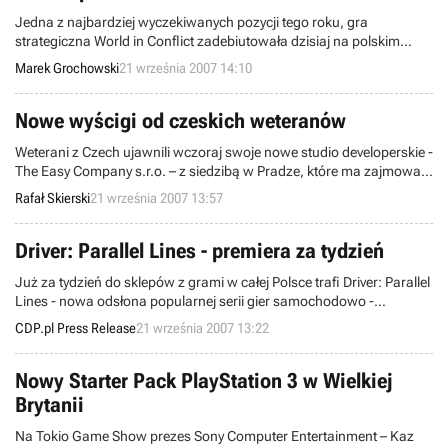
usprawnienia.
Jedna z najbardziej wyczekiwanych pozycji tego roku, gra
strategiczna World in Conflict zadebiutowała dzisiaj na polskim
rynku. Dystrybuowany przez warszawski CD Projekt RTS studia
Marek Grochowski
21 września 2007 14:10
Massive Entertainment trafił na półki rodzimych sklepów w tym
samym czasie, co w innych europejskich państwach. W pełni
zlokalizowany produkt można nabyć już od 99,90 PLN.
Nowe wyścigi od czeskich weteranów
Weterani z Czech ujawnili wczoraj swoje nowe studio developerskie -
The Easy Company s.r.o. – z siedzibą w Pradze, które ma zajmować
się projektami dedykowanymi pecetom oraz konsolom. Pierwszym
Rafał Skierski
21 września 2007 13:57
tytułem nowego zespołu będzie Motorm4x, czyli off-roadowe wyścigi
na PC.
Driver: Parallel Lines - premiera za tydzień
Już za tydzień do sklepów z grami w całej Polsce trafi Driver: Parallel
Lines - nowa odsłona popularnej serii gier samochodowo -
gangsterskich.
CDP.pl Press Release
21 września 2007 13:22
Nowy Starter Pack PlayStation 3 w Wielkiej
Brytanii
Na Tokio Game Show prezes Sony Computer Entertainment – Kaz