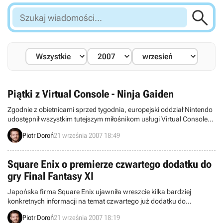

Szukaj
wiadomości...
Piątki z Virtual Console - Ninja Gaiden
Zgodnie z obietnicami sprzed tygodnia, europejski oddział Nintendo
udostępnił wszystkim tutejszym miłośnikom usługi Virtual Console
kolejny zestaw gier do tej pory niedostępnych. Po Super Mario Bros.:
Piotr Doroń
21 września 2007 18:49
Lost Levels i Mario Super Picross przyszła pora na Ninja Gaiden
(choć wydano u nas nieznacznie zmienioną wersję obdarzoną
tytułem Shadow Warrior) oraz Ninja JaJaMaru-Kun.
Square Enix o premierze czwartego dodatku do
gry Final Fantasy XI
Japońska firma Square Enix ujawniła wreszcie kilka bardziej
konkretnych informacji na temat czwartego już dodatku do
sieciowego MMO pod tytułem Final Fantasy XI – Wings of the
Piotr Doroń
21 września 2007 18:19
Goddess. Poznaliśmy w ten sposób dokładną datę jego światowej