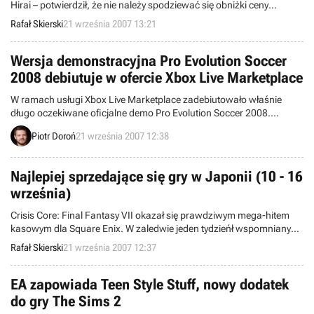
Hirai – potwierdził, że nie należy spodziewać się obniżki ceny
PlayStation 3 w tym roku. Oficjele japońskiego giganta od dawna
Rafał Skierski
21 września 2007 13:21
powtarzają jednak, iż w zamian otrzymywać będziemy
dostosowane do preferencji konkretnych rynków Starter Packi.
Brytyjczycy mają jednak od wczoraj do czynienia z wyjątkowo
Wersja demonstracyjna Pro Evolution Soccer
atrakcyjną ofertą.
2008 debiutuje w ofercie Xbox Live Marketplace
W ramach usługi Xbox Live Marketplace zadebiutowało właśnie
długo oczekiwane oficjalne demo Pro Evolution Soccer 2008.
Wszyscy zainteresowani posiadacze konsoli Xbox 360 mogą się
Piotr Doroń
21 września 2007 12:38
zatem przekonać, czy wprowadzone przez firmę Konami zmiany w
systemie rozgrywki i oprawie graficznej rzeczywiście wpłynęły w
sposób pozytywny na wizerunek jednej z najpopularniejszych serii
Najlepiej sprzedające się gry w Japonii (10 - 16
piłkarskich.
września)
Crisis Core: Final Fantasy VII okazał się prawdziwym mega-hitem
kasowym dla Square Enix. W zaledwie jeden tydzieńł wspomniany
tytuł na PSP znalazł 487 tysięcy nabywców w Kraju Kwitnącej Wiśni.
Rafał Skierski
21 września 2007 12:37
EA zapowiada Teen Style Stuff, nowy dodatek
do gry The Sims 2