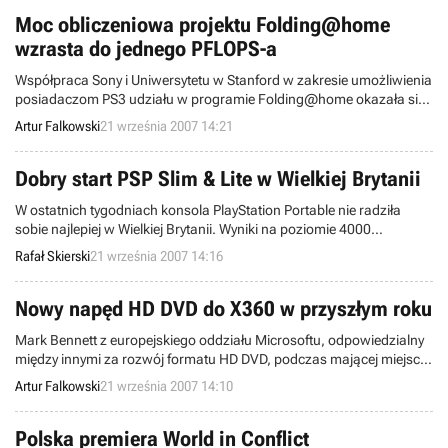
indziej.
Moc obliczeniowa projektu Folding@home
wzrasta do jednego PFLOPS-a
Współpraca Sony i Uniwersytetu w Stanford w zakresie umożliwienia
posiadaczom PS3 udziału w programie Folding@home okazała się
świetnym pomysłem. Dzięki połączonemu działaniu konsol i
Artur Falkowski
21 września 2007 14:21
komputerów wspólna moc obliczeniowa projektu urosła do
zawrotnej liczby – jednego PFLOPS-a, czyli biliarda operacji
zmiennoprzecinkowych na sekundę.
Dobry start PSP Slim & Lite w Wielkiej Brytanii
W ostatnich tygodniach konsola PlayStation Portable nie radziła
sobie najlepiej w Wielkiej Brytanii. Wyniki na poziomie 4000
sprzedanych sztuk na tydzień nie napawały optymizmem –
Rafał Skierski
21 września 2007 14:16
zwłaszcza, że DS nie mógł narzekać na brak chętnych. Wygląda
jednak na to, że najnowsza, odchudzona wersja PSP poprawi ten
stan rzeczy.
Nowy napęd HD DVD do X360 w przyszłym roku
Mark Bennett z europejskiego oddziału Microsoftu, odpowiedzialny
między innymi za rozwój formatu HD DVD, podczas mającej miejsce
w Londynie uroczystości 25-lecia produkowania sprzętu przez
Artur Falkowski
21 września 2007 14:10
giganta z Redmond zapowiedział, że od przyszłego roku na rynek
trafi nowa, ulepszona wersja zewnętrznego napędu HD DVD do
X360. Nie sprecyzował jednak dokładnie, na czym polegać będą
Polska premiera World in Conflict