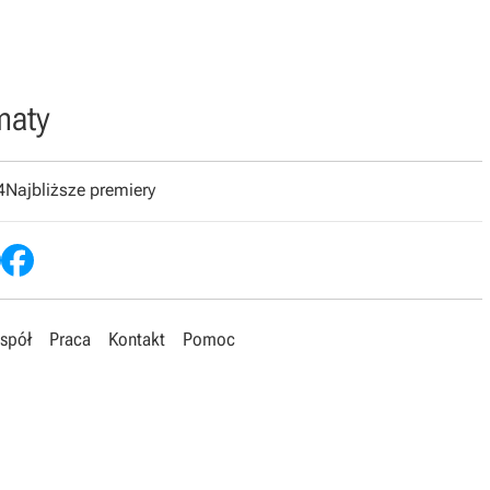
maty
4
Najbliższe premiery
spół
Praca
Kontakt
Pomoc