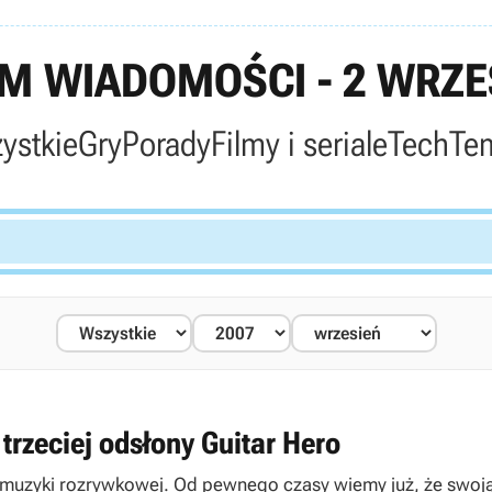
 WIADOMOŚCI - 2 WRZE
ystkie
Gry
Porady
Filmy i seriale
Tech
Te
rzeciej odsłony Guitar Hero
d muzyki rozrywkowej. Od pewnego czasy wiemy już, że swoją