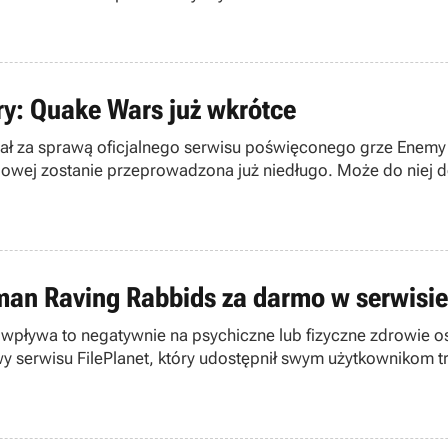
ry: Quake Wars już wkrótce
ał za sprawą oficjalnego serwisu poświęconego grze Enemy T
owej zostanie przeprowadzona już niedługo. Może do niej doj
yman Raving Rabbids za darmo w serwisie
ie wpływa to negatywnie na psychiczne lub fizyczne zdrowie
wy serwisu FilePlanet, który udostępnił swym użytkownikom 