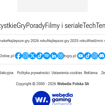
ystkie
Gry
Porady
Filmy i seriale
Tech
Te
emake
Najlepsze gry 2026 roku
Najlepsze gry 2025 roku
Wiedźmin 
nline.pl:
tvgry.pl:
edakcyjna
Polityka prywatności
Ustawienia cookies
Reklama
Ze
Copyright © 2000 -
2026
Webedia Polska SA