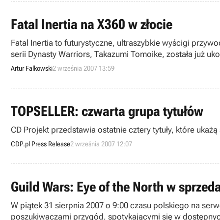
Fatal Inertia na X360 w złocie
Fatal Inertia to futurystyczne, ultraszybkie wyścigi pr
serii Dynasty Warriors, Takazumi Tomoike, została już uko
poczekać.
Artur Falkowski
2 września 2007 13:59
TOPSELLER: czwarta grupa tytułów
CD Projekt przedstawia ostatnie cztery tytuły, które uka
CDP.pl Press Release
2 września 2007 12:07
Guild Wars: Eye of the North w sprzed
W piątek 31 sierpnia 2007 o 9:00 czasu polskiego na serw
poszukiwaczami przygód, spotykającymi się w dostępnyc