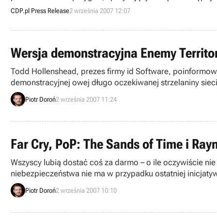
CDP.pl Press Release
2 września 2007 12:07
Wersja demonstracyjna Enemy Territo
Todd Hollenshead, prezes firmy id Software, poinformow
demonstracyjnej owej długo oczekiwanej strzelaniny sieci
Piotr Doroń
2 września 2007 11:24
Far Cry, PoP: The Sands of Time i Ra
Wszyscy lubią dostać coś za darmo – o ile oczywiście n
niebezpieczeństwa nie ma w przypadku ostatniej inicjaty
Piotr Doroń
2 września 2007 10:10