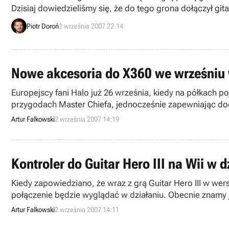
Dzisiaj dowiedzieliśmy się, że do tego grona dołączył gi
wcieli się w rolę jednego z gitarowych bossów w GH III.
Piotr Doroń
2 września 2007 22:14
Nowe akcesoria do X360 we wrześniu 
Europejscy fani Halo już 26 września, kiedy na półkach p
przygodach Master Chiefa, jednocześnie zapewniając dod
Artur Falkowski
2 września 2007 14:19
Kontroler do Guitar Hero III na Wii w d
Kiedy zapowiedziano, że wraz z grą Guitar Hero III w wers
połączenie będzie wyglądać w działaniu. Obecnie znamy j
gry w GH III na Wii.
Artur Falkowski
2 września 2007 14:11