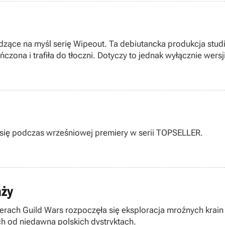
zywodzące na myśl serię Wipeout. Ta debiutancka produkcja s
ńczona i trafiła do tłoczni. Dotyczy to jednak wyłącznie wer
żą się podczas wrześniowej premiery w serii TOPSELLER.
aży
erach Guild Wars rozpoczęła się eksploracja mroźnych krain d
h od niedawna polskich dystryktach.