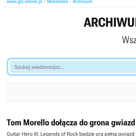
www.gry-online.pl
Newsroom
Archiwum


ARCHIWUM
Wsz
Szukaj
wiadomości...
Tom Morello dołącza do grona gwiazd t
Guitar Hero III: Legends of Rock będzie grą pełną gwiaz