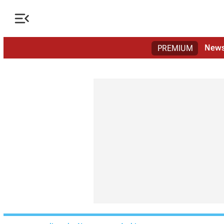

New
PREMIUM