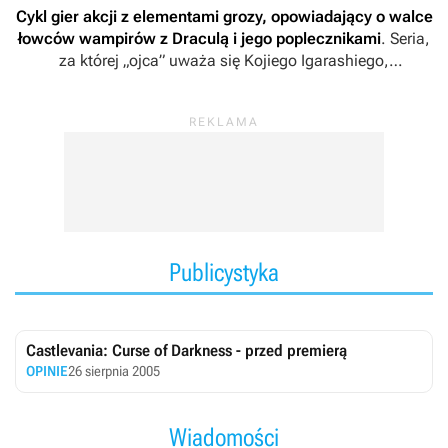
Cykl gier akcji z elementami grozy, opowiadający o walce
łowców wampirów z Draculą i jego poplecznikami
. Seria,
za której „ojca” uważa się Kojiego Igarashiego,
zadebiutowała w 1986 roku i należy do najważniejszych
marek w portfolio wydawniczym japońskiej firmy Konami.
Oprócz niej na kartach historii tej marki zapisało się
również między innymi studio MercurySteam, które po
latach stagnacji na chwilę tchnęło w nią nowe życie.
Publicystyka
Castlevania: Curse of Darkness - przed premierą
OPINIE
26 sierpnia 2005
Wiadomości