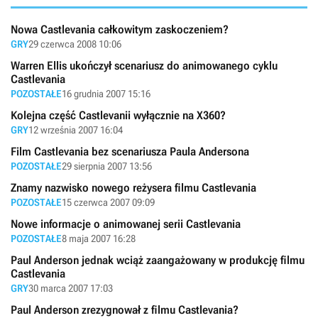
Nowa Castlevania całkowitym zaskoczeniem?
GRY
29 czerwca 2008 10:06
Warren Ellis ukończył scenariusz do animowanego cyklu
Castlevania
POZOSTAŁE
16 grudnia 2007 15:16
Kolejna część Castlevanii wyłącznie na X360?
GRY
12 września 2007 16:04
Film Castlevania bez scenariusza Paula Andersona
POZOSTAŁE
29 sierpnia 2007 13:56
Znamy nazwisko nowego reżysera filmu Castlevania
POZOSTAŁE
15 czerwca 2007 09:09
Nowe informacje o animowanej serii Castlevania
POZOSTAŁE
8 maja 2007 16:28
Paul Anderson jednak wciąż zaangażowany w produkcję filmu
Castlevania
GRY
30 marca 2007 17:03
Paul Anderson zrezygnował z filmu Castlevania?