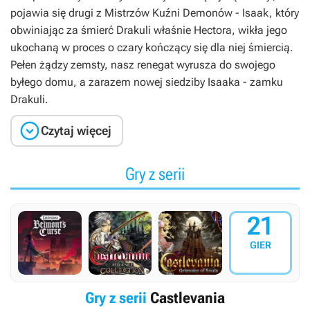
pojawia się drugi z Mistrzów Kuźni Demonów - Isaak, który
obwiniając za śmierć Drakuli właśnie Hectora, wikła jego
ukochaną w proces o czary kończący się dla niej śmiercią.
Pełen żądzy zemsty, nasz renegat wyrusza do swojego
byłego domu, a zarazem nowej siedziby Isaaka - zamku
Drakuli.

Czytaj więcej
Gry z serii
21
GIER
Gry z serii
Castlevania