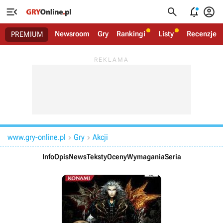




Newsroom
Gry
Rankingi
Listy
Recenzje
PREMIUM
www.gry-online.pl
Gry
Akcji


Info
Opis
News
Teksty
Oceny
Wymagania
Seria