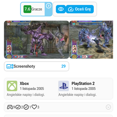



7.6
Oceń Grę
Gracze

Screenshoty
29
Xbox
PlayStation 2
1 listopada 2005
1 listopada 2005
Angielskie napisy i dialogi.
Angielskie napisy i dialogi.





9
2
1
3