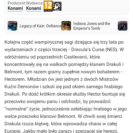
Producent:
Wydawca:
Konami
Konami
Indiana Jones and the
Legacy of Kain: Defiance
N
Emperor's Tomb
Kolejna część wampirycznej sagi dziejąca się trzy lata po
wydarzeniach z części trzeciej - Dracula's Curse (NES). W
odróżnieniu od poprzednich Castlevanii, które
koncentrowały się na walkach pomiędzy klanem Drakuli i
Belmont, tym razem gramy zupełnie nowym bohaterem -
Hectorem. Młodzian ów jest jednym z dwóch Mistrzów
Kuźni Demonów i szkoli się pod okiem samego hrabiego
Drakuli. Po dość krótkim okresie służby Hector buntuje się
przeciwko swojemu panu i odchodzi, by prowadzić
"normalne" życie, jednocześnie osłabiając hrabiego w jego
walce przeciwko klanowi Belmont. W chwili swej śmierci
Drakula rzuca klątwę, która wprowadza chaos w całej
Europie. Jakby mało było zarazy i szerzącej się herezji,