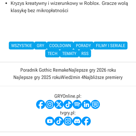
Kryzys kreatywny i wizerunkowy w Roblox. Gracze wolą
klasykę bez mikropłatności
WSZYSTKIE
GRY
COOLDOWN
PORADY
FILMY I SERIALE
TECH
TEMATY
RSS
Poradnik Gothic Remake
Najlepsze gry 2026 roku
Najlepsze gry 2025 roku
Wiedźmin 4
Najbliższe premiery
GRYOnline.pl:
tvgry.pl: