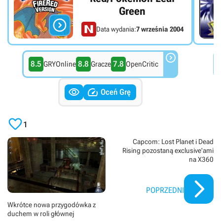
Green

Data wydania:
7 września 2004

8.5
8.8
7.8
GRYOnline
Gracze
OpenCritic


Oceń Grę

1
Capcom: Lost Planet i Dead
Rising pozostaną exclusive'ami
na X360
POPRZEDNI
Wkrótce nowa przygodówka z
duchem w roli głównej