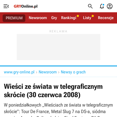




Newsroom
Gry
Rankingi
Listy
Recenzje
PREMIUM
www.gry-online.pl
Newsroom
Newsy o grach


Wieści ze świata w telegraficznym
skrócie (30 czerwca 2008)
W poniedziałkowych „Wieściach ze świata w telegraficznym
skrócie”: Tour De France, Metal Slug 7 na DS-a, siódma