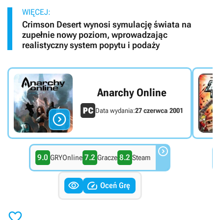
WIĘCEJ:
Crimson Desert wynosi symulację świata na
zupełnie nowy poziom, wprowadzając
realistyczny system popytu i podaży
Anarchy Online
Data wydania:
27 czerwca 2001


9.0
7.2
8.2
GRYOnline
Gracze
Steam


Oceń Grę
