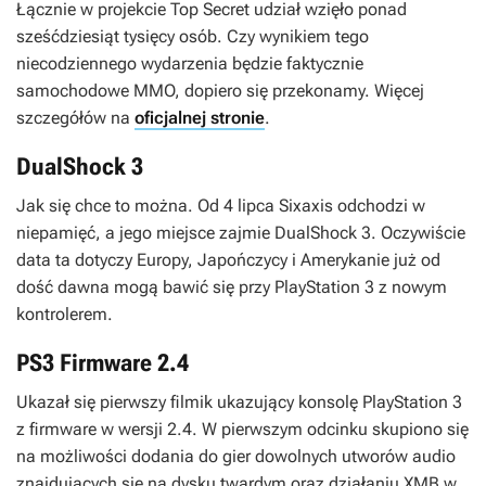
Łącznie w projekcie
Top Secret
udział wzięło ponad
sześćdziesiąt tysięcy osób. Czy wynikiem tego
niecodziennego wydarzenia będzie faktycznie
samochodowe MMO, dopiero się przekonamy. Więcej
szczegółów na
oficjalnej stronie
.
DualShock 3
Jak się chce to można. Od 4 lipca Sixaxis odchodzi w
niepamięć, a jego miejsce zajmie DualShock 3. Oczywiście
data ta dotyczy Europy, Japończycy i Amerykanie już od
dość dawna mogą bawić się przy PlayStation 3 z nowym
kontrolerem.
PS3 Firmware 2.4
Ukazał się pierwszy filmik ukazujący konsolę PlayStation 3
z firmware w wersji 2.4. W pierwszym odcinku skupiono się
na możliwości dodania do gier dowolnych utworów audio
znajdujących się na dysku twardym oraz działaniu XMB w