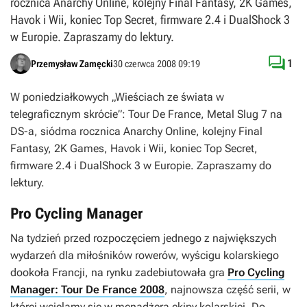
rocznica Anarchy Online, kolejny Final Fantasy, 2K Games,
Havok i Wii, koniec Top Secret, firmware 2.4 i DualShock 3
w Europie. Zapraszamy do lektury.

1
Przemysław Zamęcki
30 czerwca 2008 09:19
W poniedziałkowych „Wieściach ze świata w
telegraficznym skrócie”: Tour De France, Metal Slug 7 na
DS-a, siódma rocznica Anarchy Online, kolejny Final
Fantasy, 2K Games, Havok i Wii, koniec Top Secret,
firmware 2.4 i DualShock 3 w Europie. Zapraszamy do
lektury.
Pro Cycling Manager
Na tydzień przed rozpoczęciem jednego z największych
wydarzeń dla miłośników rowerów, wyścigu kolarskiego
dookoła Francji, na rynku zadebiutowała gra
Pro Cycling
Manager: Tour De France 2008
, najnowsza część serii, w
której wcielamy się w menadżera ekipy kolarskiej. Do