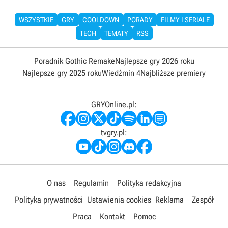
WSZYSTKIE
GRY
COOLDOWN
PORADY
FILMY I SERIALE
TECH
TEMATY
RSS
Poradnik Gothic Remake
Najlepsze gry 2026 roku
Najlepsze gry 2025 roku
Wiedźmin 4
Najbliższe premiery
GRYOnline.pl:
tvgry.pl:
O nas
Regulamin
Polityka redakcyjna
Polityka prywatności
Ustawienia cookies
Reklama
Zespół
Praca
Kontakt
Pomoc