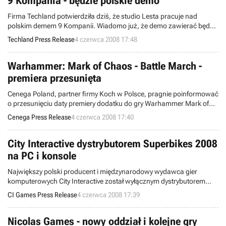
9 Kompania - będzie polskie demo
Firma Techland potwierdziła dziś, że studio Lesta pracuje nad
polskim demem 9 Kompanii. Wiadomo już, że demo zawierać będzie
misję treningową oraz jedną misję bojową.
Techland Press Release
4 czerwca 2008 17:48
Warhammer: Mark of Chaos - Battle March -
premiera przesunięta
Cenega Poland, partner firmy Koch w Polsce, pragnie poinformować
o przesunięciu daty premiery dodatku do gry Warhammer Mark of
Chaos: Battle March.
Cenega Press Release
4 czerwca 2008 17:40
City Interactive dystrybutorem Superbikes 2008
na PC i konsole
Największy polski producent i międzynarodowy wydawca gier
komputerowych City Interactive został wyłącznym dystrybutorem
wyścigów motocyklowych Superbikes 2008 na terenie Europy
CI Games Press Release
4 czerwca 2008 17:39
Środkowo-Wschodniej (Polski, Węgier, Czech, Słowacji, Słowenii,
Chorwacji, Serbii i Czarnogóry oraz Rumunii). Tytuł zostanie wydany
zarówno na konsole (Xbox 360, PS3, PS2 oraz przenośną PSP) jak i
Nicolas Games - nowy oddział i kolejne gry