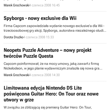
Effect. Od samego początku wiadomym było, że produkt trafi do
Marek Grochowski
4 czerwca 2008 16:45
polskich sklepów w dwóch edycjach – standardowej i
kolekcjonerskiej. Dzisiaj poznaliśmy zawartość drugiej z nich.
Spyborgs - nowy exclusive dla Wii
Firma Capcom zapowiedziała wydanie nowego exclusive'a dla Wii -
trzecioosobowej gry akcji, Spyborgs, autorstwa niezależnego studia
Bionic Games. Chociaż jest to dopiero pierwszy tytuł tego zespołu,
Dorota Drużko
4 czerwca 2008 15:33
nie oznacza to wcale, że także pierwszy dla osób w nim
zatrudnionych. Tak naprawdę są oni prawdziwymi weteranami w
branży wirtualnej rozrywki.
Neopets Puzzle Adventure – nowy projekt
twórców Puzzle Questa
Capcom poinformował, że na mocy umowy, jaką zawarł z firmą
Nickelodeon, w jego planie wydawniczym znalazła się nowa gra
logiczna, nazwana roboczo Neopets Puzzle Adventure.
Marek Grochowski
4 czerwca 2008 14:30
Developingiem pozycji zajmie się australijskie studio Infinite
Interactive, które dotąd mogło pochwalić się udanym Puzzle Quest:
Challenge of the Warlords.
Limitowana edycja Nintendo DS Lite
poświęcona Guitar Hero: On Tour oraz nowe
utwory w grze
W związku ze zbliżającą się premierą Guitar Hero: On Tour,