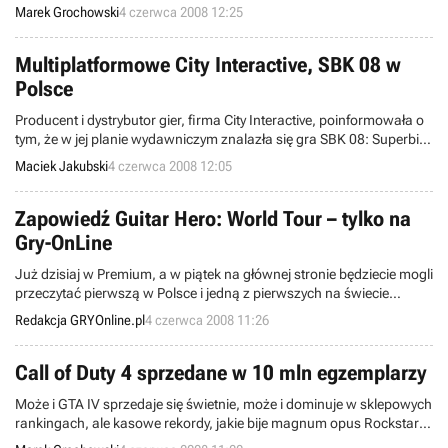
PlayStation 3 będą mieli okazję, by przetestować nowe dziecko Sida
Marek Grochowski
4 czerwca 2008 12:25
Meiera w akcji. Próbna wersja projektu trafi jutro do oferty Xbox Live
Marketplace oraz PlayStation Network, przy czym plik zamieszczony
w ramach drugiej usługi będą mogli pobrać jedynie gracze
Multiplatformowe City Interactive, SBK 08 w
zarejestrowani w US
Polsce
Producent i dystrybutor gier, firma City Interactive, poinformowała o
tym, że w jej planie wydawniczym znalazła się gra SBK 08: Superbike
World Championship 08. Zostanie ona wydana na konsole Xbox
Maciek Jakubski
4 czerwca 2008 12:05
360, PlayStation 2, PlayStation 3, PSP oraz na PC, co sprawia, że
SBK 08 stanie się pierwszą grą multiplatformową w ofercie City
Interactive.
Zapowiedź Guitar Hero: World Tour – tylko na
Gry-OnLine
Już dzisiaj w Premium, a w piątek na głównej stronie będziecie mogli
przeczytać pierwszą w Polsce i jedną z pierwszych na świecie
zapowiedź Guitar Hero: World Tour.
Redakcja GRYOnline.pl
4 czerwca 2008 11:26
Call of Duty 4 sprzedane w 10 mln egzemplarzy
Może i GTA IV sprzedaje się świetnie, może i dominuje w sklepowych
rankingach, ale kasowe rekordy, jakie bije magnum opus Rockstara,
nie przesłaniają jeszcze wyników osiąganych przez inne produkcje.