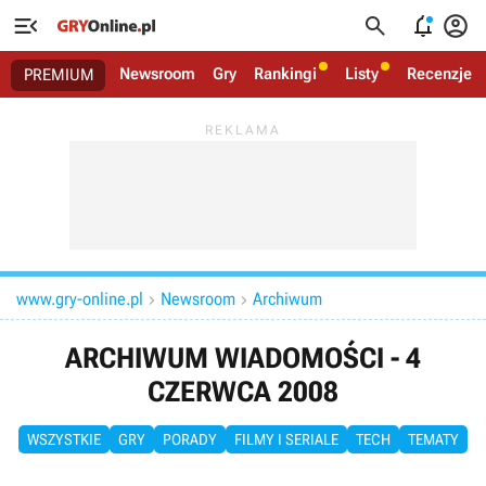




Newsroom
Gry
Rankingi
Listy
Recenzje
PREMIUM
www.gry-online.pl
Newsroom
Archiwum


ARCHIWUM WIADOMOŚCI - 4
CZERWCA 2008
WSZYSTKIE
GRY
PORADY
FILMY I SERIALE
TECH
TEMATY