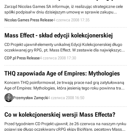
PC. Będzie to pierwsza mul
Zarząd Nicolas Games SA informuje, iż realizując strategiczne cele
spółki podpisał w dniu dzisiejszym umowę w sprawie zakupu
przedsiębiorstwa spółki Games Interactive wraz z marką Games
Nicolas Games Press Release
4 czerwca 2008 17:35
Interactive. Zakup zorganizowanego przedsiębiorstwa jest
realizowany w ramach podpisanego wcześniej listu intencyjnego.
Mass Effect - skład edycji kolekcjonerskiej
CD Projekt ujawnił elementy unikalnej Edycji Kolekcjonerskiej długo
oczekiwanej gry RPG, pt. Mass Effect. W zestawie dla największych
fanów tej zrealizowanej z iście filmowym rozmachem fabularnej
CDP.pl Press Release
4 czerwca 2008 17:30
produkcji znajdują się:
THQ zapowiada Age of Empires: Mythologies
Koncern THQ poinformował, że trwają prace nad grą zatytułowaną
Age of Empires: Mythologies, która jesienią tego roku powinna trafić
do posiadaczy konsolki Nintendo DS.
Przemysław Zamęcki
4 czerwca 2008 16:50
Co w kolekcjonerskiej wersji Mass Effecta?
Przed tygodniem CD Projekt ujawnił, że 26 czerwca na naszym rynku
pojawi się długo oczekiwany cRPG ekipy BioWare, pecetowy Mass