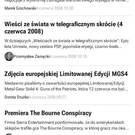
negocjuje z wytwórnią Lionsgate warunki swego występu w filmie
Kane & Lynch: Dead Men, kinowej adaptacji kontrowersyjnej gry
Marek Grochowski
4 czerwca 2008 10:30
grupy IO Interactive – donosi serwis Variety. Jeżeli gwiazdor
Hollywood, znany chociażby ze Szklanej pułapki i Pulp Fiction,
dojdzie do porozumienia z producentami obrazu, już niebawem
Wieści ze świata w telegraficznym skrócie (4
zagra rolę pierwszeg
czerwca 2008)
W dzisiejszych „Wieściach ze świata w telegraficznym skrócie”: Epic
łata Unreala, nowy zestaw PSP, japońskie erpegi, czarno-biała
strzelanina, koniec Kwari, Sony wprowadza płatny magazyn do PSN
Przemysław Zamęcki
4 czerwca 2008 10:18
i Huxley znajduje wydawcę.
Zdjęcia europejskiej Limitowanej Edycji MGS4
Niedawno pisaliśmy o zawartości europejskiej Limitowanej Edycji
Metal Gear Solid 4: Guns of the Patriots, która 12 czerwca ma być
już dostępna w sprzedaży. Wczoraj firma Konami zdecydowała się
Dorota Drużko
4 czerwca 2008 09:27
zaprezentować zdjęcia jej zawartości. Przypomnijmy, że składać się
ona będzie, z filmu dokumentalnego Making of na płycie Blu-ray, 20-
centymetrowej figurki, soundtracku na CD oraz oczywiście samej
Premiera The Bourne Conspiracy
gry.
Firma Sierra Entertainment poinformowała, że do amerykańskich
sklepów trafiła gra The Bourne Conspiracy, w której gracz ma okazję
wcielić się w pozbawionego pamięci płatnego zabójcy Jasona