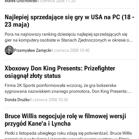
Marek Grochowski
4 czerwca 2008 11:20
Jeden z najwyżej ocenianych tytułów ubiegłego roku, Call of Duty 4:
Modern Warfare, dobił właśnie do liczby 10 milionów sprzedanych
egzemplarzy.
Najlepiej sprzedające się gry w USA na PC (18 -
23 maja)
Pora na najnowszy ranking dziesięciu najlepiej sprzedających się
gier na komputery osobiste w Stanach Zjednoczonych w okresie od
18 do 23 maja. Został on przygotowany przez amerykańską
Przemysław Zamęcki
4 czerwca 2008 10:40
organizację NPD zajmującą się badaniem i analizą amerykańskiego
rynku branży elektronicznej.
Xboxowy Don King Presents: Prizefighter
osiągnął złoty status
Firma 2K Sports poinformowała wczoraj, że gra bokserska
sygnowana nazwiskiem znanego promotora, Don King Presents:
Prizefighter w wersji dla Xboxa 360, doczekała się złotego statusu i
Dorota Drużko
4 czerwca 2008 10:36
10 czerwca trafi na sklepowe półki. Polskim dystrybutorem została
firma Cenega.
Bruce Willis negocjuje rolę w filmowej wersji
przygód Kane'a i Lyncha
Plotki z listopada ubiegłego roku zdają się potwierdzać. Bruce Willis