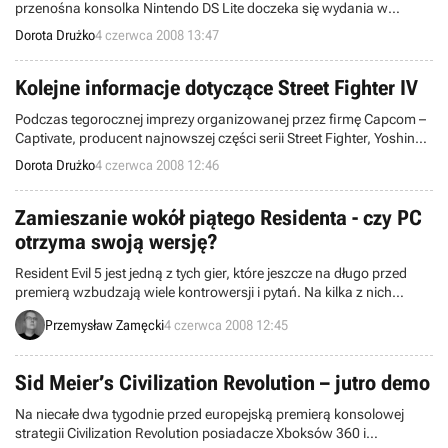
przenośna konsolka Nintendo DS Lite doczeka się wydania w
limitowanej edycji nawiązującej do tego tytułu. W jej skład wejdzie
Dorota Drużko
4 czerwca 2008 13:47
handheld w kolorze Metallic Silver z ognistym logiem Guitar Hero,
nakładka Guitar Grip, stylizowany na gitarową kostkę stylus oraz
oczywiście sama gra. Cena zestawu wynosić będzie 179.99 USD
Kolejne informacje dotyczące Street Fighter IV
(około 392 zł).
Podczas tegorocznej imprezy organizowanej przez firmę Capcom –
Captivate, producent najnowszej części serii Street Fighter, Yoshinori
Ono, wyjawił kolejne szczegóły dotyczące tejże gry. To, czego się
Dorota Drużko
4 czerwca 2008 12:46
dowiedzieliśmy dotyczy głównie różnic pomiędzy wydaniem na
automatach, a „domowym”, czyli na komputerach oraz konsolach
PlayStation 3 i Xbox 360.
Zamieszanie wokół piątego Residenta - czy PC
otrzyma swoją wersję?
Resident Evil 5 jest jedną z tych gier, które jeszcze na długo przed
premierą wzbudzają wiele kontrowersji i pytań. Na kilka z nich
postarał się odpowiedzieć producent programu, Jun Takeuchi w
Przemysław Zamęcki
4 czerwca 2008 12:45
informacji udzielonej serwisowi Joystiq.
Sid Meier’s Civilization Revolution – jutro demo
Na niecałe dwa tygodnie przed europejską premierą konsolowej
strategii Civilization Revolution posiadacze Xboksów 360 i