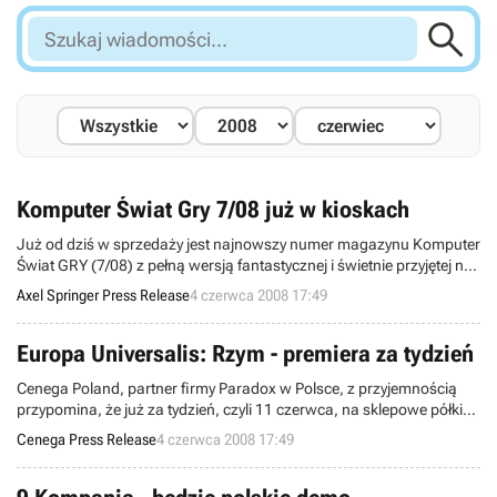

Szukaj
wiadomości...
Komputer Świat Gry 7/08 już w kioskach
Już od dziś w sprzedaży jest najnowszy numer magazynu Komputer
Świat GRY (7/08) z pełną wersją fantastycznej i świetnie przyjętej na
całym świecie gry fabularnej Two Worlds PL oraz strategii
Axel Springer Press Release
4 czerwca 2008 17:49
ekonomicznej Ice Cream Tycoon Deluxe PL. Tematem numeru jest
gra Rainbow Six Vegas 2, do której przygotowaliśmy także obszerny
poradnik. W piśmie zamieściliśmy także opis przejścia Penumbry:
Europa Universalis: Rzym - premiera za tydzień
Czarna Plaga. Cena
Cenega Poland, partner firmy Paradox w Polsce, z przyjemnością
przypomina, że już za tydzień, czyli 11 czerwca, na sklepowe półki
trafi długo oczekiwana kontynuacja serii Europa Universalis – Rzym!
Cenega Press Release
4 czerwca 2008 17:49