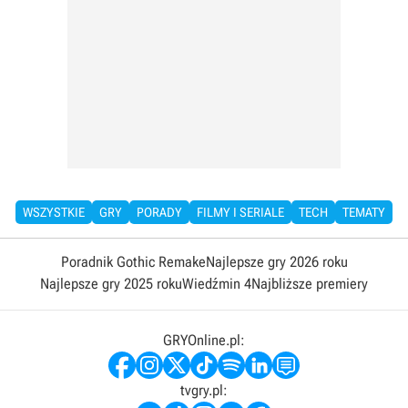
WSZYSTKIE
GRY
PORADY
FILMY I SERIALE
TECH
TEMATY
Poradnik Gothic Remake
Najlepsze gry 2026 roku
Najlepsze gry 2025 roku
Wiedźmin 4
Najbliższe premiery
GRYOnline.pl:
tvgry.pl: