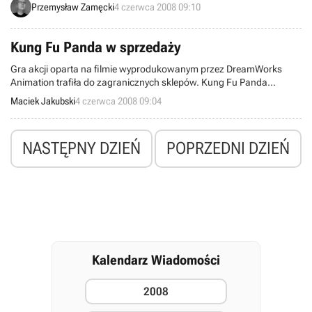
Przemysław Zamęcki
4 czerwca 2008 09:10
Bourne’a, postać wykreowaną w przez amerykańskiego pisarza
Roberta Ludluma.
Kung Fu Panda w sprzedaży
Gra akcji oparta na filmie wyprodukowanym przez DreamWorks
Animation trafiła do zagranicznych sklepów. Kung Fu Panda
powstała w studiu deweloperskim Beenox (m.in. Auta, Film o
Maciek Jakubski
4 czerwca 2008 09:04
Pszczołach - Gra, Madagaskar, Skok Przez Płot. Tony Hawk’s Pro
Skater 4) i została wydana przez Activision na platformy PC, Xbox
360, PS3, PS2, Wii i DS.
NASTĘPNY DZIEŃ
POPRZEDNI DZIEŃ
Kalendarz Wiadomości
2008