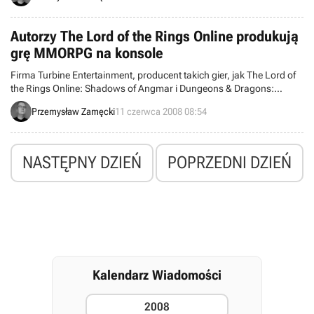
branży elektronicznej.
Autorzy The Lord of the Rings Online produkują
grę MMORPG na konsole
Firma Turbine Entertainment, producent takich gier, jak The Lord of
the Rings Online: Shadows of Angmar i Dungeons & Dragons:
Stormreach Online potwierdziła, że zamierza wyprodukować MMO
Przemysław Zamęcki
11 czerwca 2008 08:54
skierowane do użytkowników konsol.
NASTĘPNY DZIEŃ
POPRZEDNI DZIEŃ
Kalendarz Wiadomości
2008