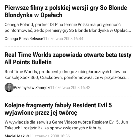
Pierwsze filmy z polskiej wersji gry So Blonde
Blondynka w Opałach
Cenega Poland, partner DTP na terenie Polski ma przyjemność
poinformować, że do premiery gry So Blonde Blondynka w Opałach
pozostał już tylko tydzień.
Cenega Press Release
11 czerwca 2008 16:44
Real Time Worlds zapowiada otwarte beta testy
All Points Bulletin
Real Time Worlds, producent jednego z ubiegłorocznych hitów na
konsolę Xbox 360, Crackdown, poinformowała, że w przyszłości
planuje otwarte beta testy swojej nowej gry MMO zatytułowanej All
Przemysław Zamęcki
11 czerwca 2008 16:42
Points Bulletin.
Kolejne fragmenty fabuły Resident Evil 5
wyjawione przez jej twórcę
W wywiadzie dla serwisu Game Videos twórca Resident Evil 5, Jun
Takeuchi, rozjaśnił kilka spraw związanych z fabułą.
Maciej Makuła
11 czerwca 2008 16:36