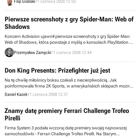
Filip Grabski
11 czerwca 2008 12:50
Pierwsze screenshoty z gry Spider-Man: Web of
Shadows
Koncern Activision ujawnił pierwsze screenshoty z gry Spider-Man:
Web of Shadows, która powstaje z myślą o konsolach PlayStation 3 i
Xbox 360.
Przemysław Zamęcki
11 czerwca 2008 12:44
Don King Presents: Prizefighter już jest
Na tę chwilę miłośnicy boksu czekali z niecierpliwością. Jak
poinformowała firma 2K Sports, w amerykańskich sklepach można
już znaleźć grę Don King Presents: Prizefighter. Debiut pozycji
Daniel Kazek
11 czerwca 2008 12:37
poruszającej temat pięściarstwa kreowanej na najlepszą ostatnich
lat, dotyczy wyłącznie wersji na Xboksa 360
Znamy datę premiery Ferrari Challenge Trofeo
Pirelli
Firma System 3 podała wczoraj datę premiery swojej najnowszej
samochodówki - Ferrari Challenge Trofeo Pirelli. Na Starym