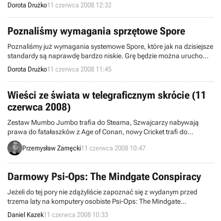
Kontynencie ma się ona ukazać już w lipcu, jednocześnie na PS3,
Dorota Drużko
11 czerwca 2008 12:32
PS2, Wii i DS. Natomiast w Stanach Zjednoczonych do sklepów trafi
pod koniec lata.
Poznaliśmy wymagania sprzętowe Spore
Poznaliśmy już wymagania systemowe Spore, które jak na dzisiejsze
standardy są naprawdę bardzo niskie. Grę będzie można uruchomić
nawet na starych GeForce’ach FX 5900, czy Radeonach 9500 oraz
Dorota Drużko
11 czerwca 2008 11:45
bardzo słabych laptopowych kartach pokroju Intel Extreme Graphics
GMA 950. Chociaż, jak łatwo się domyśleć, posiadacze takiego
sprzętu nie powinni spodziewać się wyższych ustawień niż
Wieści ze świata w telegraficznym skrócie (11
minimalne.
czerwca 2008)
Zestaw Mumbo Jumbo trafia do Steama, Szwajcarzy nabywają
prawa do fatałaszków z Age of Conan, nowy Cricket trafi do
sklepów, asy galaktyki, zestaw dla małego kolejarza, konkurs
Przemysław Zamęcki
11 czerwca 2008 10:47
Microsoftu, uaktualnienie EVE Online i taniec dla seniorów to
dzisiejsze atrakcje „Wieści ze świata w telegraficznym skrócie.”
Zapraszamy do lektury.
Darmowy Psi-Ops: The Mindgate Conspiracy
Jeżeli do tej pory nie zdążyliście zapoznać się z wydanym przed
trzema laty na komputery osobiste Psi-Ops: The Mindgate
Conspiracy, teraz nadarzyła się do tego idealna okazja. Firma
Daniel Kazek
11 czerwca 2008 10:33
Midway postanowiła bowiem, że swój tytuł udostępni w sieci za