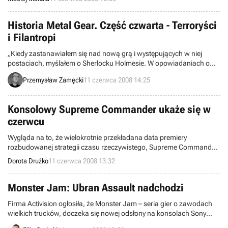
Historia Metal Gear. Część czwarta - Terroryści
i Filantropi
„Kiedy zastanawiałem się nad nową grą i występujących w niej
postaciach, myślałem o Sherlocku Holmesie. W opowiadaniach o
nim narracja poprowadzona jest w trybie pierwszoosobowym,
Przemysław Zamęcki
11 czerwca 2008 14:25
jednakże narratorem nie jest Sherlock Holmes, a doktor Watson.” –
powiedział w jednym z wywiadów Hideo Kojima. O tym jak
znamienne są te słowa, przekonać mieli się gracze, którzy po kilku
Konsolowy Supreme Commander ukaże się w
latach oczekiwania zdecydowali się sięgnąć po Metal Gear Solid 2:
czerwcu
Sons of Liberty.
Wygląda na to, że wielokrotnie przekładana data premiery
rozbudowanej strategii czasu rzeczywistego, Supreme Commander
w wersji dla Xboxa 360, w końcu została ostatecznie ustalona.
Dorota Drużko
11 czerwca 2008 13:32
Możemy spodziewać się, że gra ujrzy światło dzienne 23 czerwca w
Stanach Zjednoczonych. Niestety nie wiadomo kiedy trafi ona do
Europy. Jest to konwersja produkcji wydanej w lutym ubiegłego roku
Monster Jam: Ubran Assault nadchodzi
na PC.
Firma Activision ogłosiła, że Monster Jam – seria gier o zawodach
wielkich trucków, doczeka się nowej odsłony na konsolach Sony
(PS2, PSP) i Nintendo (Wii, DS).