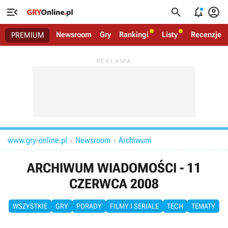




Newsroom
Gry
Rankingi
Listy
Recenzje
PREMIUM
www.gry-online.pl
Newsroom
Archiwum


ARCHIWUM WIADOMOŚCI - 11
CZERWCA 2008
WSZYSTKIE
GRY
PORADY
FILMY I SERIALE
TECH
TEMATY