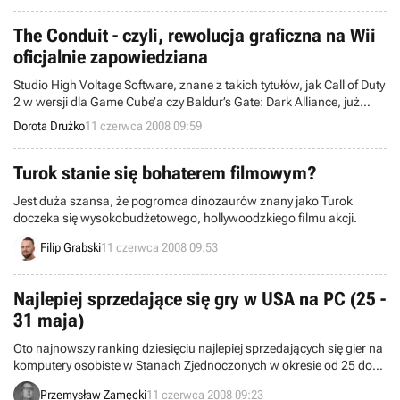
darmo.
The Conduit - czyli, rewolucja graficzna na Wii
oficjalnie zapowiedziana
Studio High Voltage Software, znane z takich tytułów, jak Call of Duty
2 w wersji dla Game Cube’a czy Baldur’s Gate: Dark Alliance, już
oficjalnie zapowiedziało The Conduit - FPSa rozgrywającego się
Dorota Drużko
11 czerwca 2008 09:59
mniej więcej w czasach obecnych. Jest on przygotowywany
specjalnie z myślą o Wii.
Turok stanie się bohaterem filmowym?
Jest duża szansa, że pogromca dinozaurów znany jako Turok
doczeka się wysokobudżetowego, hollywoodzkiego filmu akcji.
Filip Grabski
11 czerwca 2008 09:53
Najlepiej sprzedające się gry w USA na PC (25 -
31 maja)
Oto najnowszy ranking dziesięciu najlepiej sprzedających się gier na
komputery osobiste w Stanach Zjednoczonych w okresie od 25 do
31 maja. Został on przygotowany przez amerykańską organizację
Przemysław Zamęcki
11 czerwca 2008 09:23
NPD zajmującą się badaniem i analizą amerykańskiego rynku