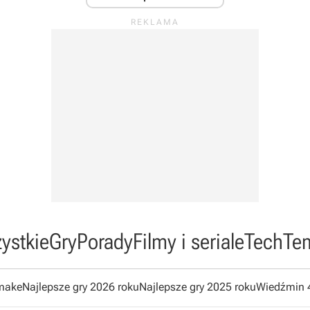
ystkie
Gry
Porady
Filmy i seriale
Tech
Te
emake
Najlepsze gry 2026 roku
Najlepsze gry 2025 roku
Wiedźmin 