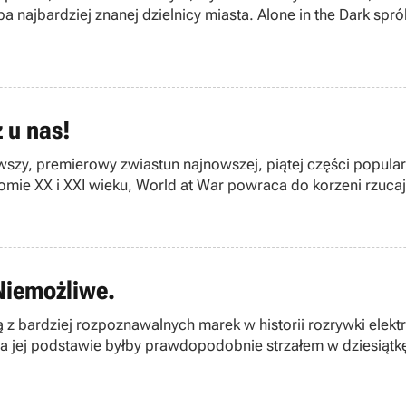
najbardziej znanej dzielnicy miasta. Alone in the Dark spró
 u nas!
erwszy, premierowy zwiastun najnowszej, piątej części popula
omie XX i XXI wieku, World at War powraca do korzeni rzucaj
Niemożliwe.
ną z bardziej rozpoznawalnych marek w historii rozrywki elekt
 jej podstawie byłby prawdopodobnie strzałem w dziesiątkę. 