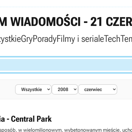
 WIADOMOŚCI - 21 CZE
ystkie
Gry
Porady
Filmy i seriale
Tech
Te
ia - Central Park
i sposób, w wielomilionowym, wybetonowanym mieście, uchow