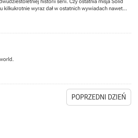
dziestoletniej historii serii. Czy ostatnia misja Solid
mu kilkukrotnie wyraz dał w ostatnich wywiadach nawet
world.
POPRZEDNI DZIEŃ