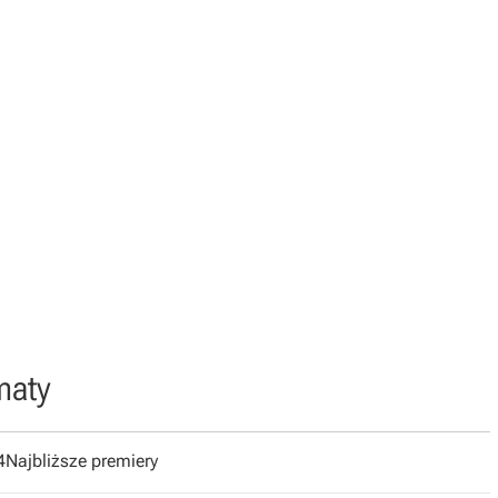
maty
4
Najbliższe premiery