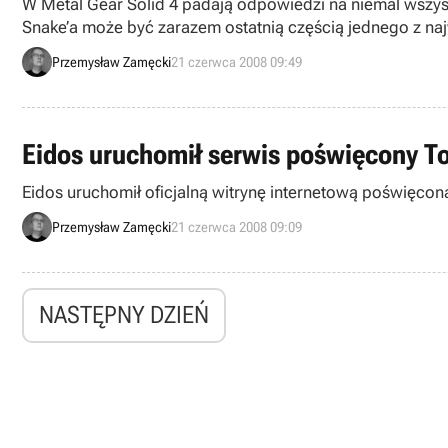
W Metal Gear Solid 4 padają odpowiedzi na niemal wszystkie
Snake’a może być zarazem ostatnią częścią jednego z najw
sam Hideo Kojima. Co więc wydarzy się w Metal Gear Sol
Przemysław Zamęcki
21 czerwca 2008 09:49
Eidos uruchomił serwis poświęcony T
Eidos uruchomił oficjalną witrynę internetową poświęcon
Przemysław Zamęcki
21 czerwca 2008 09:09
NASTĘPNY DZIEŃ