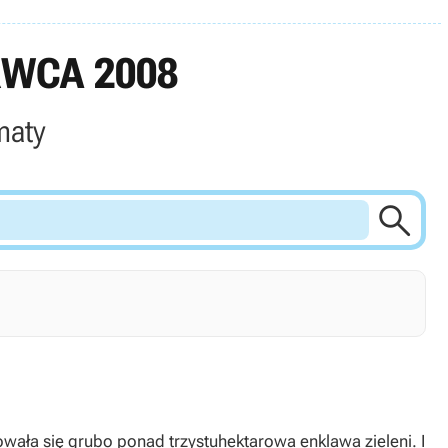
RWCA 2008
maty

ała się grubo ponad trzystuhektarowa enklawa zieleni. I