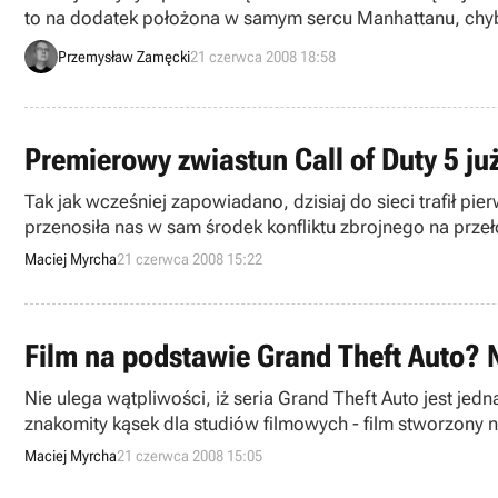
to na dodatek położona w samym sercu Manhattanu, chyba 
my jednak przez chwilę przyjrzyjmy się faktom.
Przemysław Zamęcki
21 czerwca 2008 18:58
Premierowy zwiastun Call of Duty 5 już
Tak jak wcześniej zapowiadano, dzisiaj do sieci trafił pi
przenosiła nas w sam środek konfliktu zbrojnego na przeł
Maciej Myrcha
21 czerwca 2008 15:22
Film na podstawie Grand Theft Auto? 
Nie ulega wątpliwości, iż seria Grand Theft Auto jest jed
znakomity kąsek dla studiów filmowych - film stworzony na
Maciej Myrcha
21 czerwca 2008 15:05