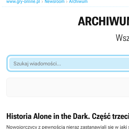
www.gry-online.pl
Newsroom
Archiwum


ARCHIWUM
Wsz
Szukaj
wiadomości...
Historia Alone in the Dark. Część trzec
Nowojorczycy z pewnością nieraz zastanawiali się w jak