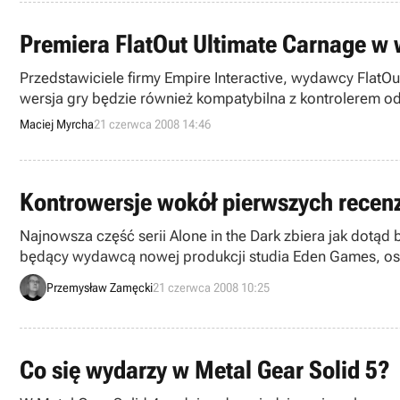
Premiera FlatOut Ultimate Carnage w w
Przedstawiciele firmy Empire Interactive, wydawcy FlatOu
wersja gry będzie również kompatybilna z kontrolerem o
Maciej Myrcha
21 czerwca 2008 14:46
Kontrowersje wokół pierwszych recenzj
Najnowsza część serii Alone in the Dark zbiera jak dotąd
będący wydawcą nowej produkcji studia Eden Games, oskarż
Przemysław Zamęcki
21 czerwca 2008 10:25
Co się wydarzy w Metal Gear Solid 5?