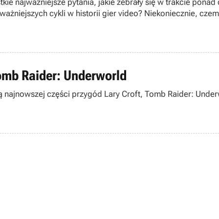
 najważniejsze pytania, jakie zebrały się w trakcie ponad dwu
ażniejszych cykli w historii gier video? Niekoniecznie, cze
id 5?
omb Raider: Underworld
ą najnowszej części przygód Lary Croft, Tomb Raider: Under