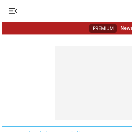

New
PREMIUM