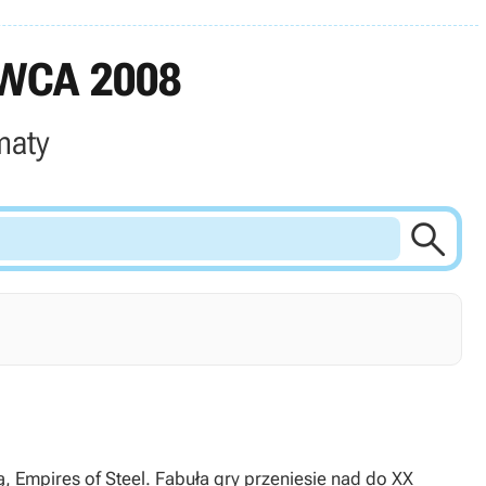
WCA 2008
maty

, Empires of Steel. Fabuła gry przeniesie nad do XX