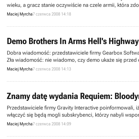
wieku, a gracz stanie oczywiście na czele armii, która z
Maciej Myrcha
7 czerwca 2008 14:18
Demo Brothers In Arms Hell's Highwa
Dobra wiadomość: przedstawiciele firmy Gearbox Software
Zła wiadomość: nie wiadomo, czy demo ukaże się przed c
Maciej Myrcha
7 czerwca 2008 14:13
Znamy datę wydania Requiem: Blood
Przedstawiciele firmy Gravity Interactive poinformowali,
włączyć się będą mogli subskrybenci, którzy nabyli wspom
później.
Maciej Myrcha
7 czerwca 2008 14:09