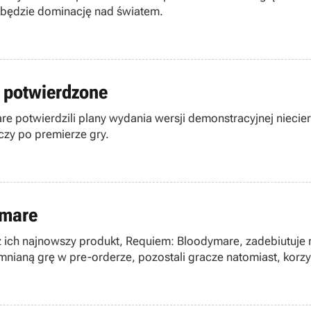
dobędzie dominację nad światem.
y potwierdzone
 potwierdzili plany wydania wersji demonstracyjnej niecierp
zy po premierze gry.
ymare
 iż ich najnowszy produkt, Requiem: Bloodymare, zadebiutuje
nianą grę w pre-orderze, pozostali gracze natomiast, korzys