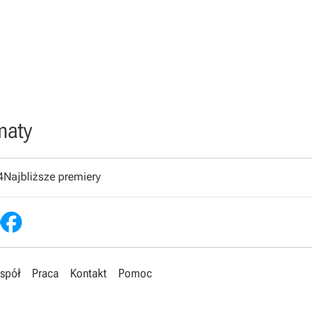
maty
4
Najbliższe premiery
spół
Praca
Kontakt
Pomoc