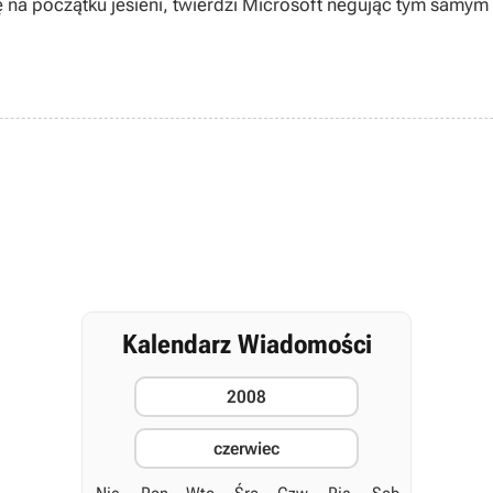
ę na początku jesieni, twierdzi Microsoft negując tym samy
Kalendarz Wiadomości
2008
czerwiec