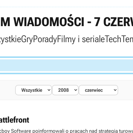
M WIADOMOŚCI - 7 CZER
ystkie
Gry
Porady
Filmy i seriale
Tech
Te
ttlefront
cboy Software poinformowali o pracach nad strategią turową