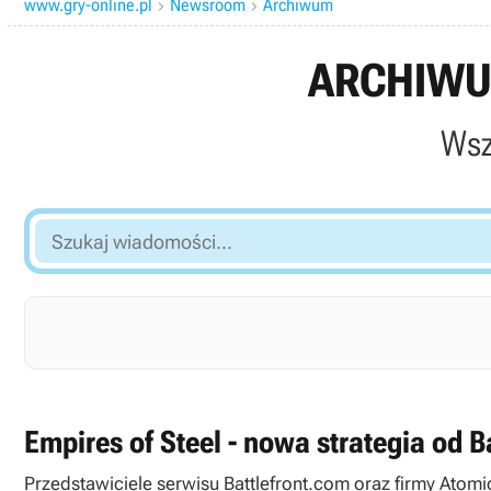
www.gry-online.pl
Newsroom
Archiwum


ARCHIWU
Wsz
Szukaj
wiadomości...
Empires of Steel - nowa strategia od Ba
Przedstawiciele serwisu Battlefront.com oraz firmy Atomi