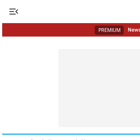

New
PREMIUM