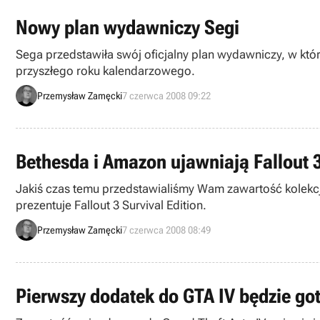
Nowy plan wydawniczy Segi
Sega przedstawiła swój oficjalny plan wydawniczy, w któr
przyszłego roku kalendarzowego.
Przemysław Zamęcki
7 czerwca 2008 09:22
Bethesda i Amazon ujawniają Fallout 3
Jakiś czas temu przedstawialiśmy Wam zawartość kolekcjon
prezentuje Fallout 3 Survival Edition.
Przemysław Zamęcki
7 czerwca 2008 08:49
Pierwszy dodatek do GTA IV będzie got