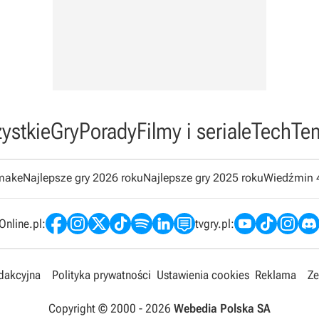
ystkie
Gry
Porady
Filmy i seriale
Tech
Te
emake
Najlepsze gry 2026 roku
Najlepsze gry 2025 roku
Wiedźmin 
nline.pl:
tvgry.pl:
edakcyjna
Polityka prywatności
Ustawienia cookies
Reklama
Ze
Copyright © 2000 -
2026
Webedia Polska SA