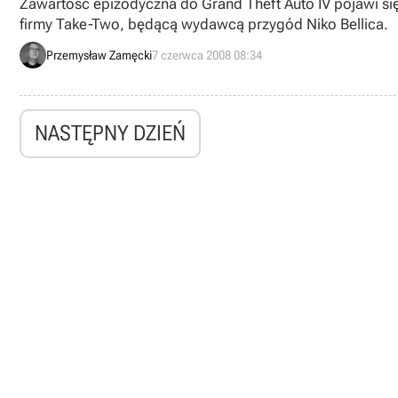
Zawartość epizodyczna do Grand Theft Auto IV pojawi si
firmy Take-Two, będącą wydawcą przygód Niko Bellica.
Przemysław Zamęcki
7 czerwca 2008 08:34
NASTĘPNY DZIEŃ