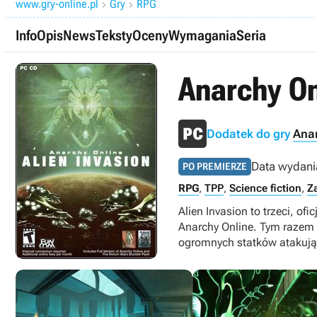
www.gry-online.pl
Gry
RPG


Info
Opis
News
Teksty
Oceny
Wymagania
Seria
Anarchy On
Dodatek do gry
Anar
Data wydani
PO PREMIERZE
RPG
,
TPP
,
Science fiction
,
Z
Alien Invasion to trzeci, 
Anarchy Online. Tym razem 
ogromnych statków atakują