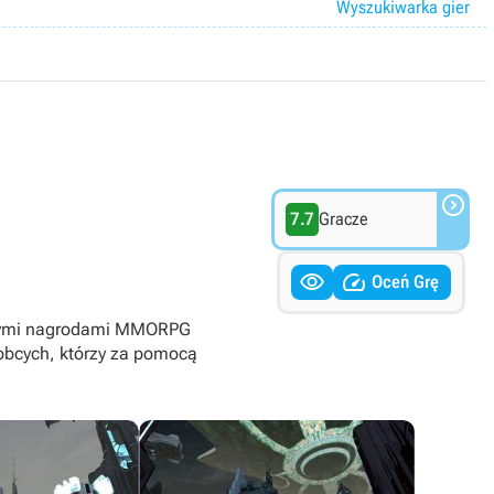
Wyszukiwarka gier

7.7
Gracze


Oceń Grę
icznymi nagrodami MMORPG
 obcych, którzy za pomocą