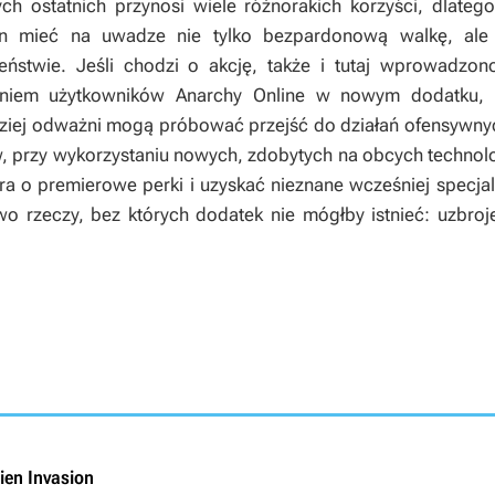
tych ostatnich przynosi wiele różnorakich korzyści, dlat
en mieć na uwadze nie tylko bezpardonową walkę, ale 
ństwie. Jeśli chodzi o akcję, także i tutaj wprowadzon
niem użytkowników Anarchy Online w nowym dodatku, 
iej odważni mogą próbować przejść do działań ofensywnych.
, przy wykorzystaniu nowych, zdobytych na obcych technolo
a o premierowe perki i uzyskać nieznane wcześniej specjal
wo rzeczy, bez których dodatek nie mógłby istnieć: uzbroj
ien Invasion