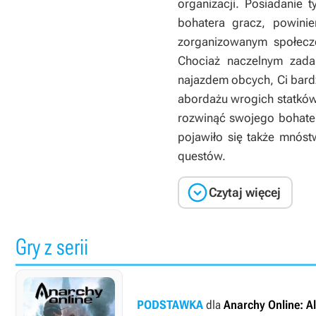
organizacji. Posiadanie 
bohatera gracz, powini
zorganizowanym społecze
Chociaż naczelnym zada
najazdem obcych, Ci bardz
abordażu wrogich statków
rozwinąć swojego bohater
pojawiło się także mnóst
questów.

Czytaj więcej
Gry z serii
PODSTAWKA
dla
Anarchy Online: Al