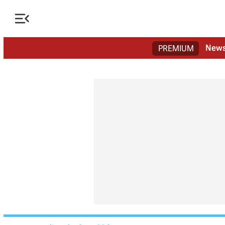

New
PREMIUM