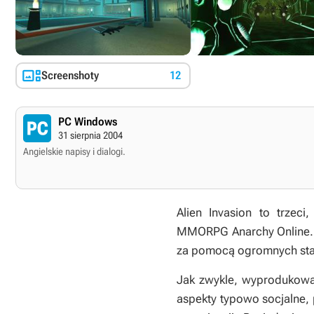

Screenshoty
12
PC Windows
31 sierpnia 2004
Angielskie napisy i dialogi.
Alien Invasion to trzec
MMORPG Anarchy Online. T
za pomocą ogromnych stat
Jak zwykle, wyprodukowa
aspekty typowo socjalne, 