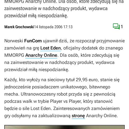
MMORPG Anarchy Online. Dla osób, które zdecydują się na
zainwestowanie w nadchodzący produkt, wydawca
przewidział miłą niespodziankę.

1
Marek Grochowski
14 listopada 2006 17:13
Norweski
FunCom
ujawnił dziś, że rozpoczął przyjmowanie
zamówień na grę
Lost Eden
, oficjalny dodatek do znanego
MMORPG
Anarchy Online
. Dla osób, które zdecydują się
na zainwestowanie w nadchodzący produkt, wydawca
przewidział miłą niespodziankę.
Każdy, kto wyłoży na sieciowy tytuł 29,95 euro, stanie się
jednocześnie posiadaczem unikatowego, bitewnego
mecha. Ultranowoczesny robot przyda się z pewnością
podczas walk w trybie Player vs Player, który stanowić
będzie o sile
Lost Eden
. Zainteresowanych zamówieniem
gry odsyłamy na zaktualizowaną
stronę
Anarchy Online
.