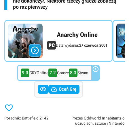
nie dokończył. Niektóre rzeczy gracze zobaczą
po raz pierwszy
Anarchy Online
Data wydania:
27 czerwca 2001


9.0
7.2
8.3
GRYOnline
Gracze
Steam


Oceń Grę

Poradnik: Battlefield 2142
Prezes Oddworld Inhabitants o
uczuciach, sztuce i Nintendo