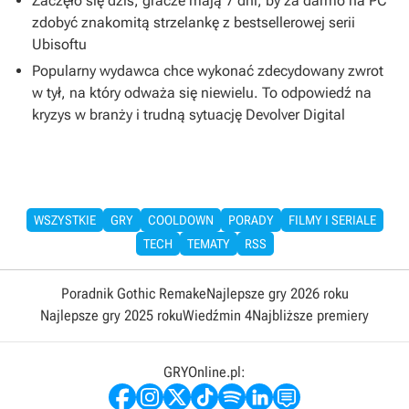
Zaczęło się dziś, gracze mają 7 dni, by za darmo na PC
zdobyć znakomitą strzelankę z bestsellerowej serii
Ubisoftu
Popularny wydawca chce wykonać zdecydowany zwrot
w tył, na który odważa się niewielu. To odpowiedź na
kryzys w branży i trudną sytuację Devolver Digital
WSZYSTKIE
GRY
COOLDOWN
PORADY
FILMY I SERIALE
TECH
TEMATY
RSS
Poradnik Gothic Remake
Najlepsze gry 2026 roku
Najlepsze gry 2025 roku
Wiedźmin 4
Najbliższe premiery
GRYOnline.pl: