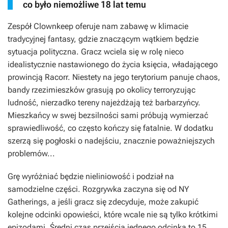
co było niemożliwe 18 lat temu
Zespół Clownkeep oferuje nam zabawę w klimacie
tradycyjnej fantasy, gdzie znaczącym wątkiem będzie
sytuacja polityczna. Gracz wciela się w rolę nieco
idealistycznie nastawionego do życia księcia, władającego
prowincją Racorr. Niestety na jego terytorium panuje chaos,
bandy rzezimieszków grasują po okolicy terroryzując
ludność, nierzadko tereny najeżdżają też barbarzyńcy.
Mieszkańcy w swej bezsilności sami próbują wymierzać
sprawiedliwość, co często kończy się fatalnie. W dodatku
szerzą się pogłoski o nadejściu, znacznie poważniejszych
problemów...
Grę wyróżniać będzie nieliniowość i podział na
samodzielne części. Rozgrywka zaczyna się od NY
Gatherings, a jeśli gracz się zdecyduje, może zakupić
kolejne odcinki opowieści, które wcale nie są tylko krótkimi
epizodami. Średni czas przejścia jednego odcinka to 15