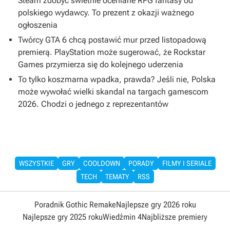
Steam zdobyć świetnie oceniane RPG fantasy od
polskiego wydawcy. To prezent z okazji ważnego
ogłoszenia
Twórcy GTA 6 chcą postawić mur przed listopadową
premierą. PlayStation może sugerować, że Rockstar
Games przymierza się do kolejnego uderzenia
To tylko koszmarna wpadka, prawda? Jeśli nie, Polska
może wywołać wielki skandal na targach gamescom
2026. Chodzi o jednego z reprezentantów
WSZYSTKIE
GRY
COOLDOWN
PORADY
FILMY I SERIALE
TECH
TEMATY
RSS
Poradnik Gothic Remake
Najlepsze gry 2026 roku
Najlepsze gry 2025 roku
Wiedźmin 4
Najbliższe premiery