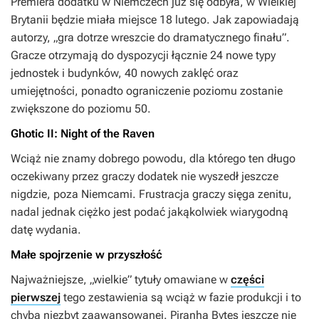
Premiera dodatku w Niemczech już się odbyła, w Wielkiej
Brytanii będzie miała miejsce 18 lutego. Jak zapowiadają
autorzy, „gra dotrze wreszcie do dramatycznego finału”.
Gracze otrzymają do dyspozycji łącznie 24 nowe typy
jednostek i budynków, 40 nowych zaklęć oraz
umiejętności, ponadto ograniczenie poziomu zostanie
zwiększone do poziomu 50.
Ghotic II: Night of the Raven
Wciąż nie znamy dobrego powodu, dla którego ten długo
oczekiwany przez graczy dodatek nie wyszedł jeszcze
nigdzie, poza Niemcami. Frustracja graczy sięga zenitu,
nadal jednak ciężko jest podać jakąkolwiek wiarygodną
datę wydania.
Małe spojrzenie w przyszłość
Najważniejsze, „wielkie” tytuły omawiane w
części
pierwszej
tego zestawienia są wciąż w fazie produkcji i to
chyba niezbyt zaawansowanej. Piranha Bytes jeszcze nie