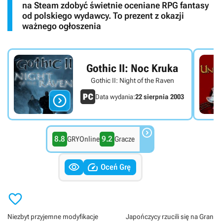
na Steam zdobyć świetnie oceniane RPG fantasy
od polskiego wydawcy. To prezent z okazji
ważnego ogłoszenia
Gothic II: Noc Kruka
Gothic II: Night of the Raven

Data wydania:
22 sierpnia 2003

8.8
9.2
GRYOnline
Gracze


Oceń Grę

Niezbyt przyjemne modyfikacje
Japończycy rzucili się na Gran