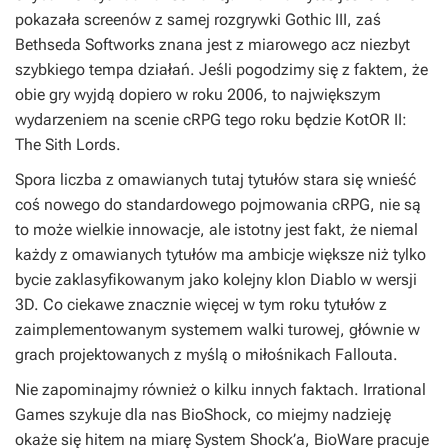
pokazała screenów z samej rozgrywki Gothic III, zaś
Bethseda Softworks znana jest z miarowego acz niezbyt
szybkiego tempa działań. Jeśli pogodzimy się z faktem, że
obie gry wyjdą dopiero w roku 2006, to największym
wydarzeniem na scenie cRPG tego roku będzie KotOR II:
The Sith Lords.
Spora liczba z omawianych tutaj tytułów stara się wnieść
coś nowego do standardowego pojmowania cRPG, nie są
to może wielkie innowacje, ale istotny jest fakt, że niemal
każdy z omawianych tytułów ma ambicje większe niż tylko
bycie zaklasyfikowanym jako kolejny klon Diablo w wersji
3D. Co ciekawe znacznie więcej w tym roku tytułów z
zaimplementowanym systemem walki turowej, głównie w
grach projektowanych z myślą o miłośnikach Fallouta.
Nie zapominajmy również o kilku innych faktach. Irrational
Games szykuje dla nas
BioShock
, co miejmy nadzieję
okaże się hitem na miarę
System Shock’a
, BioWare pracuje