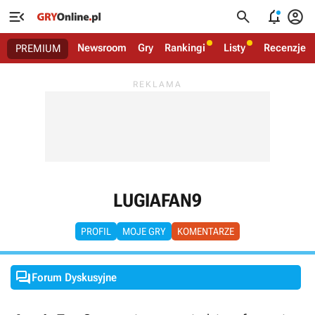




Newsroom
Gry
Rankingi
Listy
Recenzje
PREMIUM
LUGIAFAN9
PROFIL
MOJE GRY
KOMENTARZE

Forum Dyskusyjne