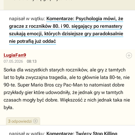
napisał w wątku:
Komentarze: Psychologia mówi, że
gracze z roczników 80. i 90. sięgający po remastery
szukają emocji, których dzisiejsze gry paradoksalnie
nie potrafią już oddać
LugiaFan9
07.05.2026
08:13
Sorka dla wszystkich starych roczników, ale gry z tamtych
lat to była zwyczajna tragedia, ale to głównie lata 80-te, nie
90-te. Super Mario Bros czy Pac-Man to natomiast dobre
przykłady gier które udowodniły, że jednak gry w tamtych
czasach mogły być dobre. Większość z nich jednak taka nie
była.
3
odpowiedzi
napisał w wątku:
Komentarze: Twórcy Stop Killing