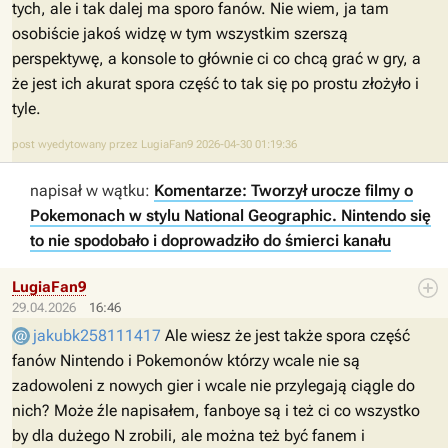
tych, ale i tak dalej ma sporo fanów. Nie wiem, ja tam
osobiście jakoś widzę w tym wszystkim szerszą
perspektywę, a konsole to głównie ci co chcą grać w gry, a
że jest ich akurat spora część to tak się po prostu złożyło i
tyle.
post wyedytowany przez LugiaFan9 2026-04-30 01:19:36
napisał w wątku:
Komentarze: Tworzył urocze filmy o
Pokemonach w stylu National Geographic. Nintendo się
to nie spodobało i doprowadziło do śmierci kanału
LugiaFan9
29.04.2026
16:46
jakubk258111417
Ale wiesz że jest także spora część
fanów Nintendo i Pokemonów którzy wcale nie są
zadowoleni z nowych gier i wcale nie przylegają ciągle do
nich? Może źle napisałem, fanboye są i też ci co wszystko
by dla dużego N zrobili, ale można też być fanem i