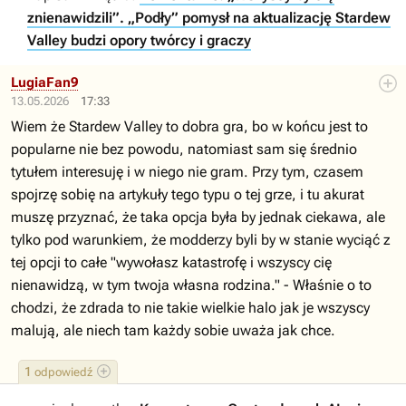
znienawidzili”. „Podły” pomysł na aktualizację Stardew
Valley budzi opory twórcy i graczy
LugiaFan9
13.05.2026
17:33
Wiem że Stardew Valley to dobra gra, bo w końcu jest to
popularne nie bez powodu, natomiast sam się średnio
tytułem interesuję i w niego nie gram. Przy tym, czasem
spojrzę sobię na artykuły tego typu o tej grze, i tu akurat
muszę przyznać, że taka opcja była by jednak ciekawa, ale
tylko pod warunkiem, że modderzy byli by w stanie wyciąć z
tej opcji to całe "wywołasz katastrofę i wszyscy cię
nienawidzą, w tym twoja własna rodzina." - Właśnie o to
chodzi, że zdrada to nie takie wielkie halo jak je wszyscy
malują, ale niech tam każdy sobie uważa jak chce.
1
odpowiedź