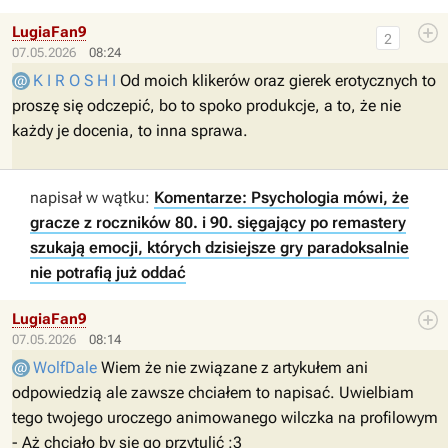
LugiaFan9
2
07.05.2026
08:24
K I R O S H I
Od moich klikerów oraz gierek erotycznych to
proszę się odczepić, bo to spoko produkcje, a to, że nie
każdy je docenia, to inna sprawa.
napisał w wątku:
Komentarze: Psychologia mówi, że
gracze z roczników 80. i 90. sięgający po remastery
szukają emocji, których dzisiejsze gry paradoksalnie
nie potrafią już oddać
LugiaFan9
07.05.2026
08:14
WolfDale
Wiem że nie związane z artykułem ani
odpowiedzią ale zawsze chciałem to napisać. Uwielbiam
tego twojego uroczego animowanego wilczka na profilowym
- Aż chciało by się go przytulić :3