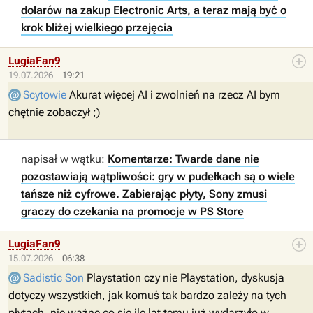
dolarów na zakup Electronic Arts, a teraz mają być o
krok bliżej wielkiego przejęcia
LugiaFan9
19.07.2026
19:21
Scytowie
Akurat więcej AI i zwolnień na rzecz AI bym
chętnie zobaczył ;)
napisał w wątku:
Komentarze: Twarde dane nie
pozostawiają wątpliwości: gry w pudełkach są o wiele
tańsze niż cyfrowe. Zabierając płyty, Sony zmusi
graczy do czekania na promocje w PS Store
LugiaFan9
15.07.2026
06:38
Sadistic Son
Playstation czy nie Playstation, dyskusja
dotyczy wszystkich, jak komuś tak bardzo zależy na tych
płytach, nie ważne co się ile lat temu już wydarzyło w