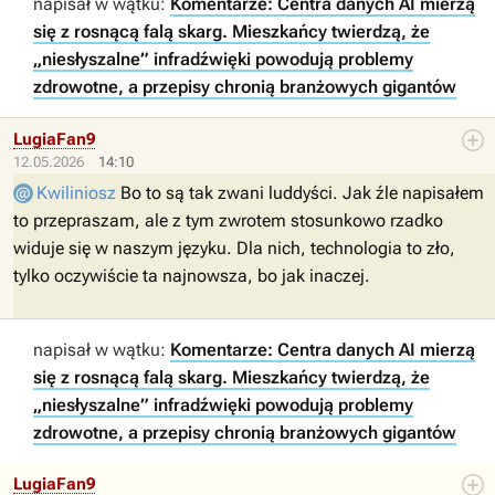
napisał w wątku:
Komentarze: Centra danych AI mierzą
się z rosnącą falą skarg. Mieszkańcy twierdzą, że
„niesłyszalne” infradźwięki powodują problemy
zdrowotne, a przepisy chronią branżowych gigantów
LugiaFan9
12.05.2026
14:10
Kwiliniosz
Bo to są tak zwani luddyści. Jak źle napisałem
to przepraszam, ale z tym zwrotem stosunkowo rzadko
widuje się w naszym języku. Dla nich, technologia to zło,
tylko oczywiście ta najnowsza, bo jak inaczej.
napisał w wątku:
Komentarze: Centra danych AI mierzą
się z rosnącą falą skarg. Mieszkańcy twierdzą, że
„niesłyszalne” infradźwięki powodują problemy
zdrowotne, a przepisy chronią branżowych gigantów
LugiaFan9