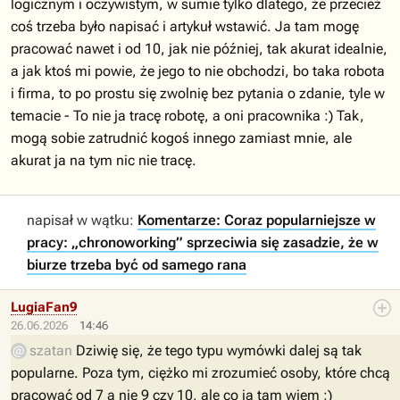
logicznym i oczywistym, w sumie tylko dlatego, że przecież
coś trzeba było napisać i artykuł wstawić. Ja tam mogę
pracować nawet i od 10, jak nie później, tak akurat idealnie,
a jak ktoś mi powie, że jego to nie obchodzi, bo taka robota
i firma, to po prostu się zwolnię bez pytania o zdanie, tyle w
temacie - To nie ja tracę robotę, a oni pracownika :) Tak,
mogą sobie zatrudnić kogoś innego zamiast mnie, ale
akurat ja na tym nic nie tracę.
napisał w wątku:
Komentarze: Coraz popularniejsze w
pracy: „chronoworking” sprzeciwia się zasadzie, że w
biurze trzeba być od samego rana
LugiaFan9
26.06.2026
14:46
szatan
Dziwię się, że tego typu wymówki dalej są tak
popularne. Poza tym, ciężko mi zrozumieć osoby, które chcą
pracować od 7 a nie 9 czy 10, ale co ja tam wiem ;)