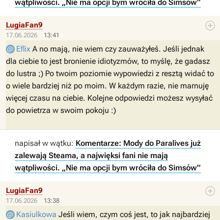
wątpliwości. „Nie ma opcji bym wróciła do Simsów”
LugiaFan9
17.06.2026
13:41
Eflix
A no mają, nie wiem czy zauważyłeś. Jeśli jednak
dla ciebie to jest bronienie idiotyzmów, to myślę, że gadasz
do lustra ;) Po twoim poziomie wypowiedzi z resztą widać to
o wiele bardziej niż po moim. W każdym razie, nie marnuję
więcej czasu na ciebie. Kolejne odpowiedzi możesz wysyłać
do powietrza w swoim pokoju :)
napisał w wątku:
Komentarze: Mody do Paralives już
zalewają Steama, a najwięksi fani nie mają
wątpliwości. „Nie ma opcji bym wróciła do Simsów”
LugiaFan9
17.06.2026
13:38
Kasiulkowa
Jeśli wiem, czym coś jest, to jak najbardziej