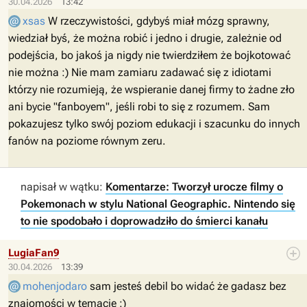
30.04.2026
13:42
xsas
W rzeczywistości, gdybyś miał mózg sprawny,
wiedział byś, że można robić i jedno i drugie, zależnie od
podejścia, bo jakoś ja nigdy nie twierdziłem że bojkotować
nie można :) Nie mam zamiaru zadawać się z idiotami
którzy nie rozumieją, że wspieranie danej firmy to żadne zło
ani bycie "fanboyem", jeśli robi to się z rozumem. Sam
pokazujesz tylko swój poziom edukacji i szacunku do innych
fanów na poziome równym zeru.
napisał w wątku:
Komentarze: Tworzył urocze filmy o
Pokemonach w stylu National Geographic. Nintendo się
to nie spodobało i doprowadziło do śmierci kanału
LugiaFan9
30.04.2026
13:39
mohenjodaro
sam jesteś debil bo widać że gadasz bez
znajomości w temacie :)