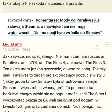
tak zrobię :) Nie szkoda mi ciebie, na prawdę.
stworzył wątek:
Komentarze: Mody do Paralives już
zalewają Steama, a najwięksi fani nie mają
wątpliwości. „Nie ma opcji bym wróciła do Simsów”
LugiaFan9
2
12.06.2026
14:33
Jak zawsze, nic specjalnego. Nie mam zamiaru ruszać ani
Paralives, ani inZOI, ani The Sims 4, ani nawet The Sims 3.
Ten okres mam już (na szczęście) dawno za sobą. Tak czy
siak, Paralives to żaden projekt oddający poczucie w stylu
"jakby grupa fanów Simsów była sfrustrowana samymi
Simsami, więc zrobiła własną grę". To po prostu tani
badziew, chcący wybić się na popularności serii The Sims i
wykorzystać okazję że EA wali się grunt pod nogami w
kwestii tych gier oraz zaufania do nich. Nic nowego, nic