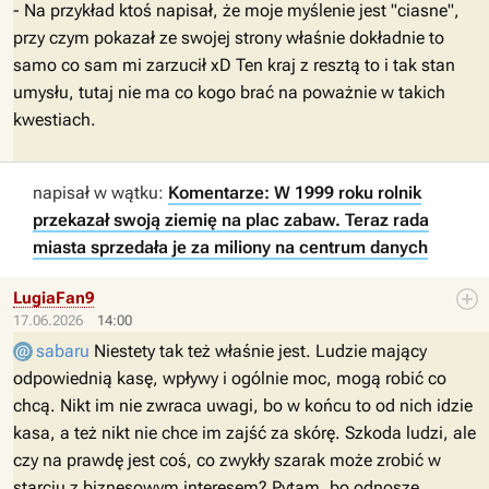
- Na przykład ktoś napisał, że moje myślenie jest "ciasne",
przy czym pokazał ze swojej strony właśnie dokładnie to
samo co sam mi zarzucił xD Ten kraj z resztą to i tak stan
umysłu, tutaj nie ma co kogo brać na poważnie w takich
kwestiach.
napisał w wątku:
Komentarze: W 1999 roku rolnik
przekazał swoją ziemię na plac zabaw. Teraz rada
miasta sprzedała je za miliony na centrum danych
LugiaFan9
17.06.2026
14:00
sabaru
Niestety tak też właśnie jest. Ludzie mający
odpowiednią kasę, wpływy i ogólnie moc, mogą robić co
chcą. Nikt im nie zwraca uwagi, bo w końcu to od nich idzie
kasa, a też nikt nie chce im zajść za skórę. Szkoda ludzi, ale
czy na prawdę jest coś, co zwykły szarak może zrobić w
starciu z biznesowym interesem? Pytam, bo odnoszę