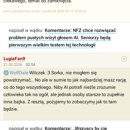
ciekawego, temat do zamknięcia.
post wyedytowany przez LugiaFan9 2026-06-12 14:34:23
napisał w wątku:
Komentarze: NFZ chce rozwiązać
problem pustych wizyt głosem AI. Seniorzy będą
pierwszym wielkim testem tej technologii
LugiaFan9
21.05.2026
02:54
WolfDale
Wilczek :3 Sorka, nie mogłem się
powstrzymać.. No ale w sumie to jak najbardziej masz rację
co do tego wszystkiego. Niby AI potrafi nieźle zrozumie
człowieka tak na ogół, ale jednak osoby starsze to zupełnie
inna bajka. Z resztą, pożyjemy to zobaczymy jak to tam
będzie.
napisał w wątku:
Komentarze: „Wszyscy by cię