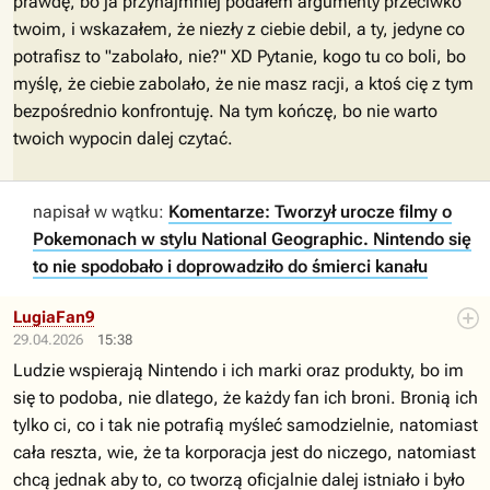
prawdę, bo ja przynajmniej podałem argumenty przeciwko
twoim, i wskazałem, że niezły z ciebie debil, a ty, jedyne co
potrafisz to "zabolało, nie?" XD Pytanie, kogo tu co boli, bo
myślę, że ciebie zabolało, że nie masz racji, a ktoś cię z tym
bezpośrednio konfrontuję. Na tym kończę, bo nie warto
twoich wypocin dalej czytać.
napisał w wątku:
Komentarze: Tworzył urocze filmy o
Pokemonach w stylu National Geographic. Nintendo się
to nie spodobało i doprowadziło do śmierci kanału
LugiaFan9
29.04.2026
15:38
Ludzie wspierają Nintendo i ich marki oraz produkty, bo im
się to podoba, nie dlatego, że każdy fan ich broni. Bronią ich
tylko ci, co i tak nie potrafią myśleć samodzielnie, natomiast
cała reszta, wie, że ta korporacja jest do niczego, natomiast
chcą jednak aby to, co tworzą oficjalnie dalej istniało i było