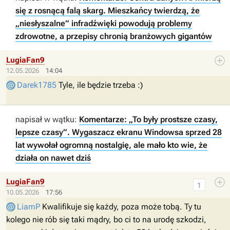
się z rosnącą falą skarg. Mieszkańcy twierdzą, że
„niesłyszalne” infradźwięki powodują problemy
zdrowotne, a przepisy chronią branżowych gigantów
LugiaFan9
12.05.2026
14:04
Darek1785
Tyle, ile będzie trzeba :)
napisał w wątku:
Komentarze: „To były prostsze czasy,
lepsze czasy”. Wygaszacz ekranu Windowsa sprzed 28
lat wywołał ogromną nostalgię, ale mało kto wie, że
działa on nawet dziś
LugiaFan9
1
10.05.2026
17:56
LiamP
Kwalifikuje się każdy, poza może tobą. Ty tu
kolego nie rób się taki mądry, bo ci to na urodę szkodzi,