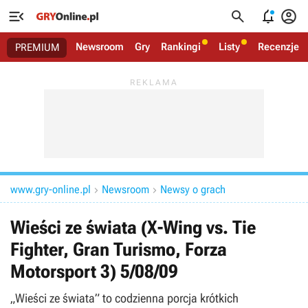




Newsroom
Gry
Rankingi
Listy
Recenzje
PREMIUM
www.gry-online.pl
Newsroom
Newsy o grach


Wieści ze świata (X-Wing vs. Tie
Fighter, Gran Turismo, Forza
Motorsport 3) 5/08/09
„Wieści ze świata” to codzienna porcja krótkich