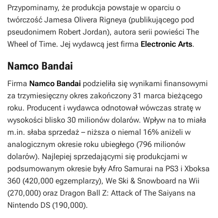
Przypominamy, że produkcja powstaje w oparciu o
twórczość Jamesa Olivera Rigneya (publikującego pod
pseudonimem Robert Jordan), autora serii powieści
The
Wheel of Time
. Jej wydawcą jest firma
Electronic Arts
.
Namco Bandai
Firma
Namco Bandai
podzieliła się wynikami finansowymi
za trzymiesięczny okres zakończony 31 marca bieżącego
roku. Producent i wydawca odnotował wówczas stratę w
wysokości blisko 30 milionów dolarów. Wpływ na to miała
m.in. słaba sprzedaż – niższa o niemal 16% aniżeli w
analogicznym okresie roku ubiegłego (796 milionów
dolarów). Najlepiej sprzedającymi się produkcjami w
podsumowanym okresie były
Afro Samurai
na PS3 i Xboksa
360 (420,000 egzemplarzy),
We Ski & Snowboard
na Wii
(270,000) oraz
Dragon Ball Z: Attack of The Saiyans
na
Nintendo DS (190,000).