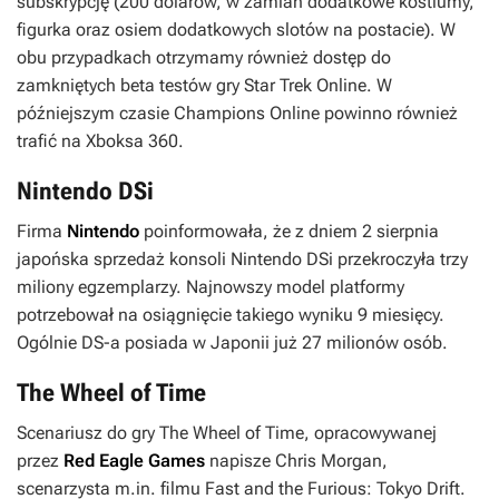
subskrypcję (200 dolarów, w zamian dodatkowe kostiumy,
figurka oraz osiem dodatkowych slotów na postacie). W
obu przypadkach otrzymamy również dostęp do
zamkniętych beta testów gry
Star Trek Online
. W
późniejszym czasie
Champions Online
powinno również
trafić na Xboksa 360.
Nintendo DSi
Firma
Nintendo
poinformowała, że z dniem 2 sierpnia
japońska sprzedaż konsoli Nintendo DSi przekroczyła trzy
miliony egzemplarzy. Najnowszy model platformy
potrzebował na osiągnięcie takiego wyniku 9 miesięcy.
Ogólnie DS-a posiada w Japonii już 27 milionów osób.
The Wheel of Time
Scenariusz do gry
The Wheel of Time
, opracowywanej
przez
Red Eagle Games
napisze Chris Morgan,
scenarzysta m.in. filmu
Fast and the Furious: Tokyo Drift
.