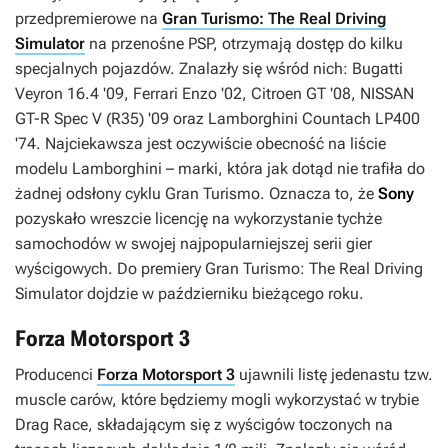
przedpremierowe na
Gran Turismo: The Real Driving
Simulator
na przenośne PSP, otrzymają dostęp do kilku
specjalnych pojazdów. Znalazły się wśród nich: Bugatti
Veyron 16.4 '09, Ferrari Enzo '02, Citroen GT '08, NISSAN
GT-R Spec V (R35) '09 oraz Lamborghini Countach LP400
'74. Najciekawsza jest oczywiście obecność na liście
modelu Lamborghini – marki, która jak dotąd nie trafiła do
żadnej odsłony cyklu
Gran Turismo
. Oznacza to, że
Sony
pozyskało wreszcie licencję na wykorzystanie tychże
samochodów w swojej najpopularniejszej serii gier
wyścigowych. Do premiery
Gran Turismo: The Real Driving
Simulator
dojdzie w październiku bieżącego roku.
Forza Motorsport 3
Producenci
Forza Motorsport 3
ujawnili listę jedenastu tzw.
muscle carów, które będziemy mogli wykorzystać w trybie
Drag Race, składającym się z wyścigów toczonych na