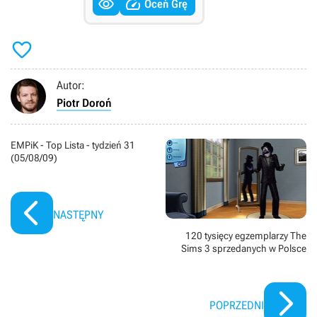


Oceń Grę

Autor:
Piotr Doroń
EMPiK - Top Lista - tydzień 31
(05/08/09)
NASTĘPNY
120 tysięcy egzemplarzy The
Sims 3 sprzedanych w Polsce
POPRZEDNI