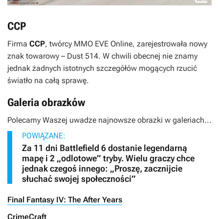
CCP
Firma
CCP
, twórcy MMO
EVE Online
, zarejestrowała nowy
znak towarowy –
Dust 514
. W chwili obecnej nie znamy
jednak żadnych istotnych szczegółów mogących rzucić
światło na całą sprawę.
Galeria obrazków
Polecamy Waszej uwadze najnowsze obrazki w galeriach...
POWIĄZANE:
Za 11 dni Battlefield 6 dostanie legendarną
mapę i 2 „odlotowe” tryby. Wielu graczy chce
jednak czegoś innego: „Proszę, zacznijcie
słuchać swojej społeczności”
Final Fantasy IV: The After Years
CrimeCraft