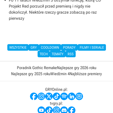
Po 11 latach Wiedźmin 3 otrzymał funkcję, którą CD
Projekt Red porzucił przed premierą i nigdy nie
dokończył. Niektóre rzeczy gracze zobaczą po raz
pierwszy
WSZYSTKIE
GRY
COOLDOWN
PORADY
FILMY I SERIALE
TECH
TEMATY
RSS
Poradnik Gothic Remake
Najlepsze gry 2026 roku
Najlepsze gry 2025 roku
Wiedźmin 4
Najbliższe premiery
GRYOnline.pl:
tvgry.pl: