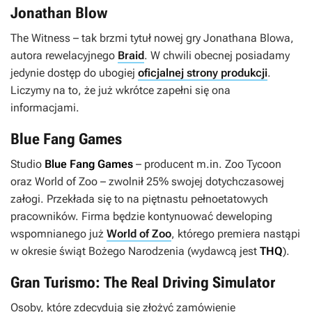
Jonathan Blow
The Witness
– tak brzmi tytuł nowej gry Jonathana Blowa,
autora rewelacyjnego
Braid
. W chwili obecnej posiadamy
jedynie dostęp do ubogiej
oficjalnej strony produkcji
.
Liczymy na to, że już wkrótce zapełni się ona
informacjami.
Blue Fang Games
Studio
Blue Fang Games
– producent m.in.
Zoo Tycoon
oraz
World of Zoo
– zwolnił 25% swojej dotychczasowej
załogi. Przekłada się to na piętnastu pełnoetatowych
pracowników. Firma będzie kontynuować deweloping
wspomnianego już
World of Zoo
, którego premiera nastąpi
w okresie świąt Bożego Narodzenia (wydawcą jest
THQ
).
Gran Turismo: The Real Driving Simulator
Osoby, które zdecydują się złożyć zamówienie