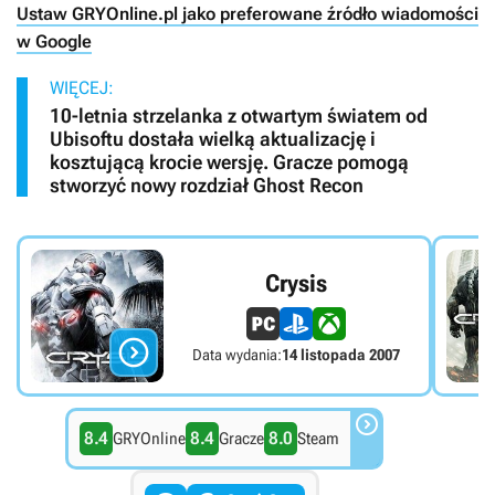
Ustaw GRYOnline.pl jako preferowane źródło wiadomości
w Google
WIĘCEJ:
10-letnia strzelanka z otwartym światem od
Ubisoftu dostała wielką aktualizację i
kosztującą krocie wersję. Gracze pomogą
stworzyć nowy rozdział Ghost Recon
Crysis

Data wydania:
14 listopada 2007

8.4
8.4
8.0
GRYOnline
Gracze
Steam