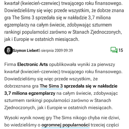
kwartał (kwiecień-czerwiec) trwającego roku finansowego.
Dowiedzieliśmy się więc przede wszystkim, że dobrze znana
gra The Sims 3 sprzedała się w nakładzie 3,7 miliona
egzemplarzy na całym świecie, zdobywając szturmem
rankingi popularności zarówno w Stanach Zjednoczonych,
jak i Europie w ostatnich miesiącach.

15
Szymon Liebert
5 sierpnia 2009 09:39
Firma
Electronic Arts
opublikowała wyniki za pierwszy
kwartał (kwiecień-czerwiec) trwającego roku finansowego.
Dowiedzieliśmy się więc przede wszystkim, że
dobrze
znana gra
The Sims 3
sprzedała się w nakładzie
3,7 miliona egzemplarzy
na całym świecie, zdobywając
szturmem rankingi popularności zarówno w Stanach
Zjednoczonych, jak i Europie w ostatnich miesiącach.
Wysoki wynik nowej gry
The
Sims
nikogo chyba nie dziwi,
bo wiedzieliśmy o
ogromnej popularności
trzeciej części