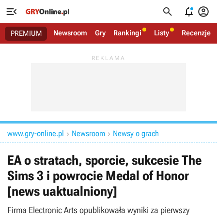




Newsroom
Gry
Rankingi
Listy
Recenzje
PREMIUM
www.gry-online.pl
Newsroom
Newsy o grach


EA o stratach, sporcie, sukcesie The
Sims 3 i powrocie Medal of Honor
[news uaktualniony]
Firma Electronic Arts opublikowała wyniki za pierwszy