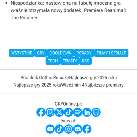
Niespodzianka: nastawiona na fabułę mroczna gra
właśnie otrzymała nowy dodatek. Premiera Reanimal:
The Prisoner
WSZYSTKIE
GRY
COOLDOWN
PORADY
FILMY I SERIALE
TECH
TEMATY
RSS
Poradnik Gothic Remake
Najlepsze gry 2026 roku
Najlepsze gry 2025 roku
Wiedźmin 4
Najbliższe premiery
GRYOnline.pl:
tvgry.pl: