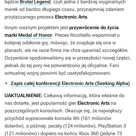
będzie
Brutal Legend
, czyli jedna z bardziej oryginalnych
marek od bardzo długiego czasu, przynajmniej zdaniem
przytaczanego prezesa
Electronic Arts
.
Innym ważnym projektem jest
przywrócenie do życia
marki
Medal of Honor
. Prezes Riccitiello wspomniał o
kolejnej odsłonie gry, mówiąc, że znajduje się ona w
planach, ale na razie firma nie chce ujawniać szczegółów.
Oczywiście spodziewaliśmy się w przeszłości nowej części,
jednak do tej pory nie potwierdzono jej oficjalnie. Fani
wirtualnej wojny powinni być usatysfakcjonowani.
Zapis całej konferencji Electronic Arts (Seeking Alpha)
UAKTUALNIENIE:
Ciekawą informacją, która właśnie do
nas dotarła, jest popularność gier
Electronic Arts
na
poszczególnych konsolach. Okazuje się, że największy
przychód wypracowała konsola Wii (161 milionów
dolarów), a później: pecety (124 milionów), PlayStation 3
(121 milionów) i dopiero na końcu Xbox 360 (jedyne 73