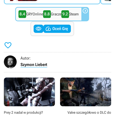

8.4
8.8
9.2
GRYOnline
Gracze
Steam


Oceń Grę

Autor:
Szymon Liebert
Prey 2 nadal w produkcji?
Valve szczegółowo o DLC do