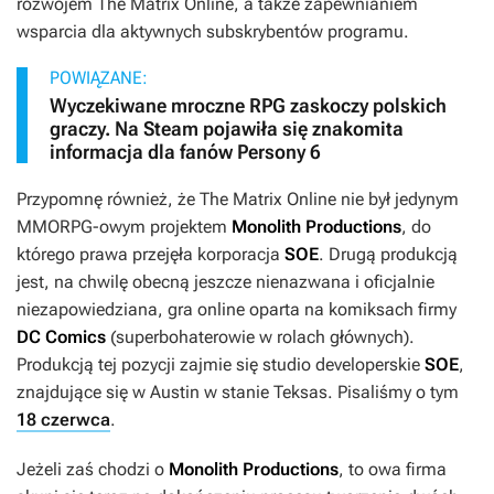
rozwojem
The Matrix Online
, a także zapewnianiem
wsparcia dla aktywnych subskrybentów programu.
POWIĄZANE:
Wyczekiwane mroczne RPG zaskoczy polskich
graczy. Na Steam pojawiła się znakomita
informacja dla fanów Persony 6
Przypomnę również, że
The Matrix Online
nie był jedynym
MMORPG-owym projektem
Monolith Productions
, do
którego prawa przejęła korporacja
SOE
. Drugą produkcją
jest, na chwilę obecną jeszcze nienazwana i oficjalnie
niezapowiedziana, gra online oparta na komiksach firmy
DC Comics
(superbohaterowie w rolach głównych).
Produkcją tej pozycji zajmie się studio developerskie
SOE
,
znajdujące się w Austin w stanie Teksas. Pisaliśmy o tym
18 czerwca
.
Jeżeli zaś chodzi o
Monolith Productions
, to owa firma