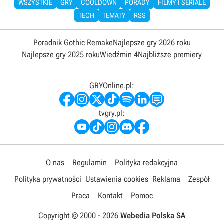
WSZYSTKIE
GRY
COOLDOWN
PORADY
FILMY I SERIALE
TECH
TEMATY
RSS
Poradnik Gothic Remake
Najlepsze gry 2026 roku
Najlepsze gry 2025 roku
Wiedźmin 4
Najbliższe premiery
GRYOnline.pl:
tvgry.pl:
O nas
Regulamin
Polityka redakcyjna
Polityka prywatności
Ustawienia cookies
Reklama
Zespół
Praca
Kontakt
Pomoc
Copyright © 2000 -
2026
Webedia Polska SA