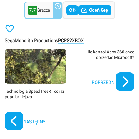



7.7
Oceń Grę
Gracze

Sega
Monolith Productions
PC
PS2
XBOX
Ile konsol Xbox 360 chce
sprzedać Microsoft?
POPRZEDNI
Technologia SpeedTreeRT coraz
popularniejsza
NASTĘPNY