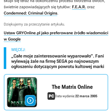
skupi się teraz na dokończeniu procesu tworzenia dwóch,
świetnie zapowiadających się tytułów:
F.E.A.R.
oraz
Condemned: Criminal Origins
.
Dziękujemy za przeczytanie artykułu.
Ustaw GRYOnline.pl jako preferowane źródło wiadomości
w Google
WIĘCEJ:
„Całe moje zainteresowanie wyparowało”. Fani
wylewają żale na firmę SEGA po najnowszym
ogłoszeniu dotyczącym powrotu kultowej marki
The Matrix Online
Data wydania:
22 marca 2005
