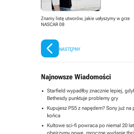
Znamy listę utworów, jakie usłyszymy w grze
NASCAR 08
NASTĘPNY
Najnowsze Wiadomości
Starfield wypadłby znacznie lepiej, g
Bethesdy punktuje problemy gry
Kupujesz PS5 z napędem? Sony już na 
końca
Kultowe sci-fi powraca po niemal 20 la
obejrzymy nowe, mroczne wydanie thril