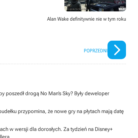
Alan Wake definitywnie nie w tym roku
POPRZEDNI
dyby poszedł drogą No Man’s Sky? Były deweloper
pudełku przypomina, że nowe gry na płytach mają datę
tach w wersji dla dorosłych. Za tydzień na Disney+
lera