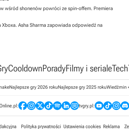
ów wśród shonenów powróci ze spin-offem. Premiera
s na Xboxa. Asha Sharma zapowiada odpowiedź na
Gry
Cooldown
Porady
Filmy i seriale
Tech
emake
Najlepsze gry 2026 roku
Najlepsze gry 2025 roku
Wiedźmin 
nline.pl:
tvgry.pl:
edakcyjna
Polityka prywatności
Ustawienia cookies
Reklama
Ze