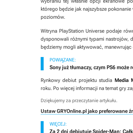
wybraniu tej właśnie opcji ekranowe p
którego będzie jak najszybsze pokonanie
poziomów.
Witryna
PlayStation Universe
podaje równ
dysponowali różnymi typami nastrojów, 
będziemy mogli aktywować, manewrując
POWIĄZANE:
Sony już tłumaczy, czym PS6 może ró
Rynkowy debiut projektu studia
Media 
roku. Po więcej informacji na temat gry 
Dziękujemy za przeczytanie artykułu.
Ustaw GRYOnline.pl jako preferowane ź
WIĘCEJ:
Za 2 dni debiutuje Spider-Man: Cał