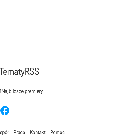
Tematy
RSS
4
Najbliższe premiery
spół
Praca
Kontakt
Pomoc