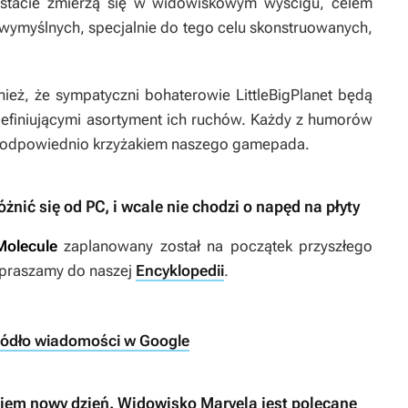
ostacie zmierzą się w widowiskowym wyścigu, celem
 wymyślnych, specjalnie do tego celu skonstruowanych,
ież, że sympatyczni bohaterowie
LittleBigPlanet
będą
definiującymi asortyment ich ruchów. Każdy z humorów
 odpowiednio krzyżakiem naszego gamepada.
żnić się od PC, i wcale nie chodzi o napęd na płyty
Molecule
zaplanowany został na początek przyszłego
zapraszamy do naszej
Encyklopedii
.
ródło wiadomości w Google
kiem nowy dzień. Widowisko Marvela jest polecane