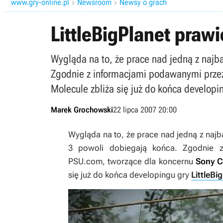
www.gry-online.pl
Newsroom
Newsy o grach


LittleBigPlanet praw
Wygląda na to, że prace nad jedną z najb
Zgodnie z informacjami podawanymi prze
Molecule zbliża się już do końca developin
Marek Grochowski
22 lipca 2007 20:00
Wygląda na to, że prace nad jedną z najb
3 powoli dobiegają końca. Zgodnie 
PSU.com
, tworzące dla koncernu
Sony C
się już do końca developingu gry
LittleBi