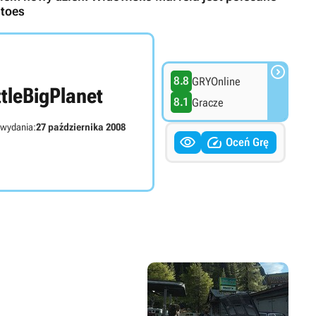
atoes

8.8
GRYOnline
ttleBigPlanet
8.1
Gracze
 wydania:
27 października 2008


Oceń Grę