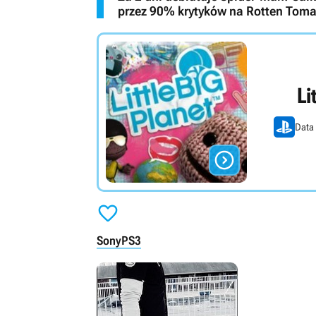
przez 90% krytyków na Rotten Tom
Li
Data


Sony
PS3