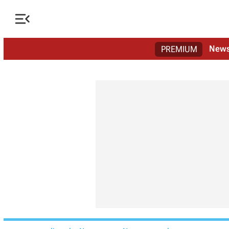

New
PREMIUM