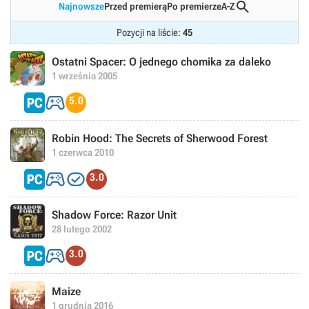

Najnowsze
Przed premierą
Po premierze
A-Z
Pozycji na liście:
45
Ostatni Spacer: O jednego chomika za daleko
1 września 2005

5.0
Robin Hood: The Secrets of Sherwood Forest
1 czerwca 2010


3.0
Shadow Force: Razor Unit
28 lutego 2002

3.0
Maize
1 grudnia 2016