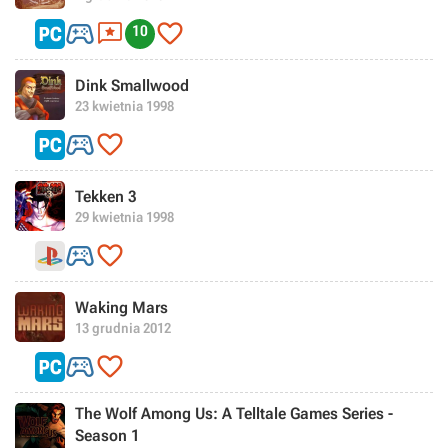



10
Dink Smallwood
23 kwietnia 1998


Tekken 3
29 kwietnia 1998


Waking Mars
13 grudnia 2012


The Wolf Among Us: A Telltale Games Series -
Season 1