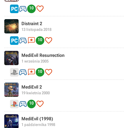


10
Distraint 2
13 listopada 2018



10
MediEvil Resurrection
1 września 2005



10
MediEvil 2
19 kwietnia 2000


10
MediEvil (1998)
1 października 1998