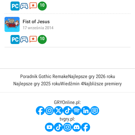


10
Fist of Jesus
17 września 2014


10
Poradnik Gothic Remake
Najlepsze gry 2026 roku
Najlepsze gry 2025 roku
Wiedźmin 4
Najbliższe premiery
GRYOnline.pl:
tvgry.pl: