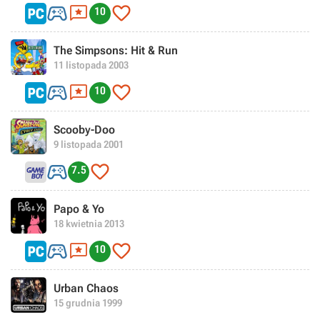



10
The Simpsons: Hit & Run
11 listopada 2003



10
Scooby-Doo
9 listopada 2001


7.5
Papo & Yo
18 kwietnia 2013



10
Urban Chaos
15 grudnia 1999