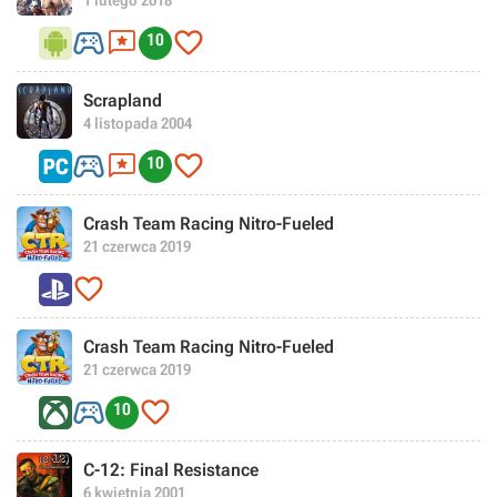



10
Scrapland
4 listopada 2004



10
Crash Team Racing Nitro-Fueled
21 czerwca 2019

Crash Team Racing Nitro-Fueled
21 czerwca 2019


10
C-12: Final Resistance
6 kwietnia 2001