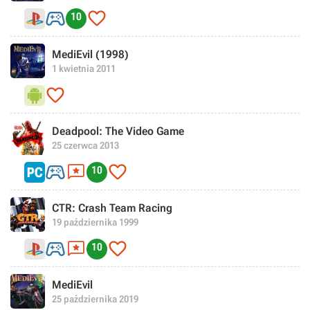


10
MediEvil (1998)
1 kwietnia 2011

Deadpool: The Video Game
25 czerwca 2013



10
CTR: Crash Team Racing
19 października 1999



10
MediEvil
25 października 2019