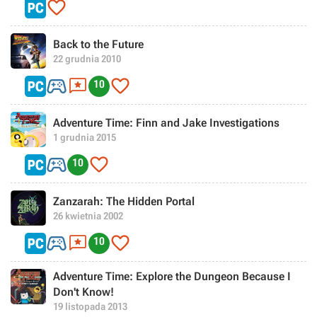

Back to the Future
22 grudnia 2010



10
Adventure Time: Finn and Jake Investigations
1 grudnia 2015


10
Zanzarah: The Hidden Portal
26 kwietnia 2002



10
Adventure Time: Explore the Dungeon Because I
Don't Know!
19 listopada 2013