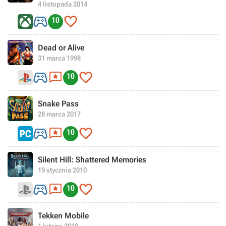
4 listopada 2014


10
Dead or Alive
31 marca 1998



10
Snake Pass
28 marca 2017



10
Silent Hill: Shattered Memories
19 stycznia 2010



10
Tekken Mobile
1 lutego 2018