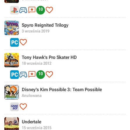



10
Spyro Reignited Trilogy
3 września 2019

Tony Hawk's Pro Skater HD
18 września 2012



10
Disney's Kim Possible 3: Team Possible
Anulowana

Undertale
15 września 2015