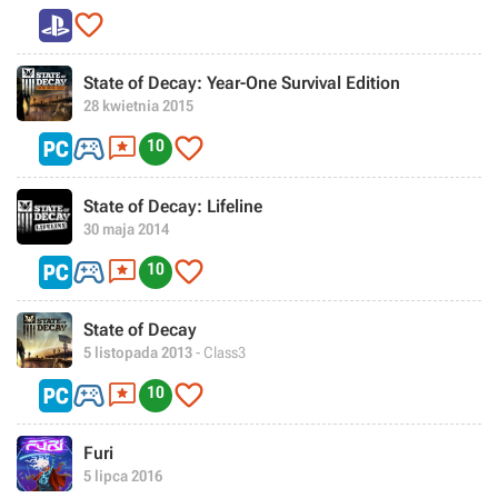

State of Decay: Year-One Survival Edition
28 kwietnia 2015



10
State of Decay: Lifeline
30 maja 2014



10
State of Decay
5 listopada 2013
- Class3



10
Furi
5 lipca 2016