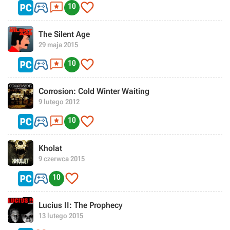



10
The Silent Age
29 maja 2015



10
Corrosion: Cold Winter Waiting
9 lutego 2012



10
Kholat
9 czerwca 2015


10
Lucius II: The Prophecy
13 lutego 2015