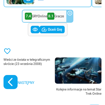

7.4
8.1
GRYOnline
Gracze


Oceń Grę

Wieści ze świata w telegraficznym
skrócie (23 września 2008)
NASTĘPNY
Kolejne informacje na temat Star
Trek Online