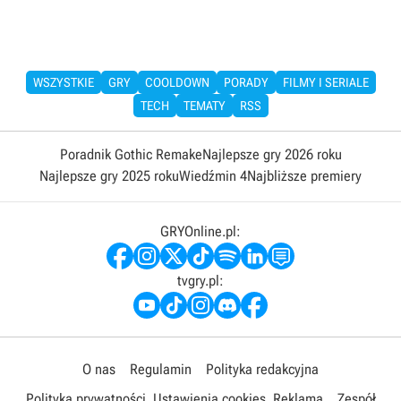
WSZYSTKIE
GRY
COOLDOWN
PORADY
FILMY I SERIALE
TECH
TEMATY
RSS
Poradnik Gothic Remake
Najlepsze gry 2026 roku
Najlepsze gry 2025 roku
Wiedźmin 4
Najbliższe premiery
GRYOnline.pl:
tvgry.pl:
O nas
Regulamin
Polityka redakcyjna
Polityka prywatności
Ustawienia cookies
Reklama
Zespół