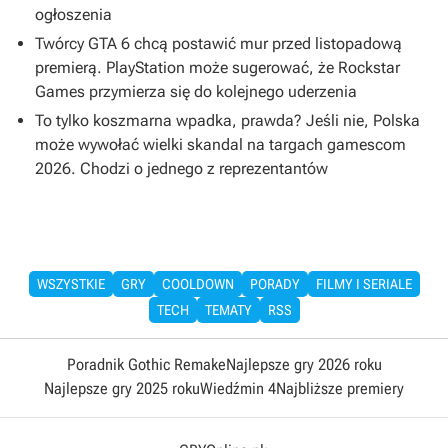
ogłoszenia
Twórcy GTA 6 chcą postawić mur przed listopadową
premierą. PlayStation może sugerować, że Rockstar
Games przymierza się do kolejnego uderzenia
To tylko koszmarna wpadka, prawda? Jeśli nie, Polska
może wywołać wielki skandal na targach gamescom
2026. Chodzi o jednego z reprezentantów
WSZYSTKIE
GRY
COOLDOWN
PORADY
FILMY I SERIALE
TECH
TEMATY
RSS
Poradnik Gothic Remake
Najlepsze gry 2026 roku
Najlepsze gry 2025 roku
Wiedźmin 4
Najbliższe premiery