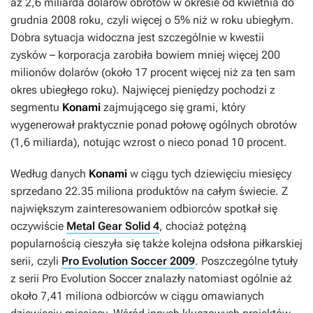
aż 2,6 miliarda dolarów obrotów w okresie od kwietnia do
grudnia 2008 roku, czyli więcej o 5% niż w roku ubiegłym.
Dobra sytuacja widoczna jest szczególnie w kwestii
zysków – korporacja zarobiła bowiem mniej więcej 200
milionów dolarów (około 17 procent więcej niż za ten sam
okres ubiegłego roku). Najwięcej pieniędzy pochodzi z
segmentu
Konami
zajmującego się grami, który
wygenerował praktycznie ponad połowę ogólnych obrotów
(1,6 miliarda), notując wzrost o nieco ponad 10 procent.
Według danych
Konami
w ciągu tych dziewięciu miesięcy
sprzedano 22.35 miliona produktów na całym świecie. Z
największym zainteresowaniem odbiorców spotkał się
oczywiście
Metal Gear Solid 4
, chociaż potężną
popularnością cieszyła się także kolejna odsłona piłkarskiej
serii, czyli
Pro Evolution Soccer 2009
. Poszczególne tytuły
z serii
Pro Evolution Soccer
znalazły natomiast ogólnie aż
około 7,41 miliona odbiorców w ciągu omawianych