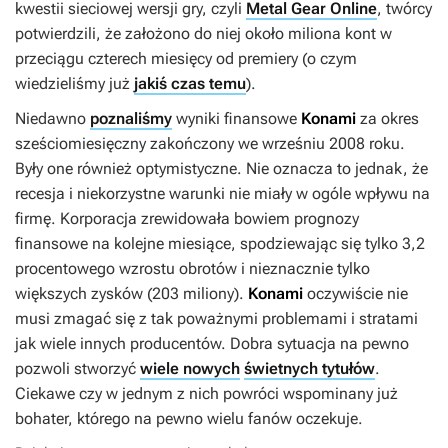
kwestii sieciowej wersji gry, czyli
Metal Gear Online
, twórcy
potwierdzili, że założono do niej około miliona kont w
przeciągu czterech miesięcy od premiery (o czym
wiedzieliśmy już
jakiś czas temu
).
Niedawno
poznaliśmy
wyniki finansowe
Konami
za okres
sześciomiesięczny zakończony we wrześniu 2008 roku.
Były one również optymistyczne. Nie oznacza to jednak, że
recesja i niekorzystne warunki nie miały w ogóle wpływu na
firmę. Korporacja zrewidowała bowiem prognozy
finansowe na kolejne miesiące, spodziewając się tylko 3,2
procentowego wzrostu obrotów i nieznacznie tylko
większych zysków (203 miliony).
Konami
oczywiście nie
musi zmagać się z tak poważnymi problemami i stratami
jak wiele innych producentów. Dobra sytuacja na pewno
pozwoli stworzyć
wiele nowych
świetnych tytułów
.
Ciekawe czy w jednym z nich powróci wspominany już
bohater, którego na pewno wielu fanów oczekuje.