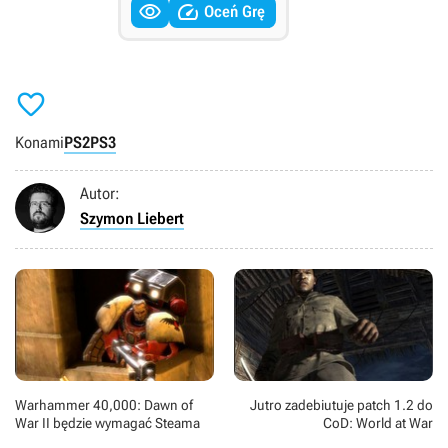


Oceń Grę

Konami
PS2
PS3
Autor:
Szymon Liebert
Warhammer 40,000: Dawn of
Jutro zadebiutuje patch 1.2 do
War II będzie wymagać Steama
CoD: World at War