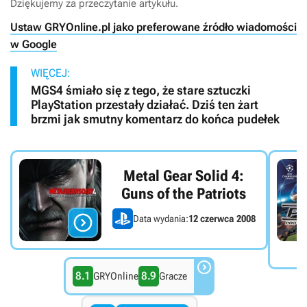
Dziękujemy za przeczytanie artykułu.
Ustaw GRYOnline.pl jako preferowane źródło wiadomości
w Google
WIĘCEJ:
MGS4 śmiało się z tego, że stare sztuczki
PlayStation przestały działać. Dziś ten żart
brzmi jak smutny komentarz do końca pudełek
Metal Gear Solid 4:
Guns of the Patriots

Data wydania:
12 czerwca 2008

8.1
8.9
GRYOnline
Gracze