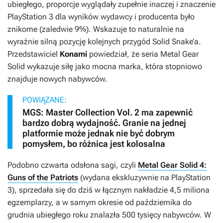
ubiegłego, proporcje wyglądały zupełnie inaczej i znaczenie
PlayStation 3 dla wyników wydawcy i producenta było
znikome (zaledwie 9%). Wskazuje to naturalnie na
wyraźnie silną pozycję kolejnych przygód Solid Snake’a.
Przedstawiciel
Konami
powiedział, że seria
Metal Gear
Solid
wykazuje siłę jako mocna marka, która stopniowo
znajduje nowych nabywców.
POWIĄZANE:
MGS: Master Collection Vol. 2 ma zapewnić
bardzo dobrą wydajność. Granie na jednej
platformie może jednak nie być dobrym
pomysłem, bo różnica jest kolosalna
Podobno czwarta odsłona sagi, czyli
Metal Gear Solid 4:
Guns of the Patriots
(wydana ekskluzywnie na PlayStation
3), sprzedała się do dziś w łącznym nakładzie 4,5 miliona
egzemplarzy, a w samym okresie od października do
grudnia ubiegłego roku znalazła 500 tysięcy nabywców. W