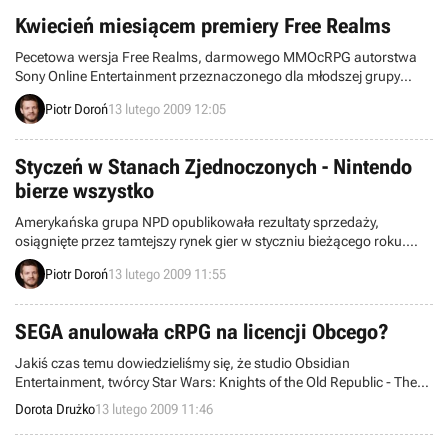
Dowiedzieliśmy się również, że firma przejmie wydawcę D3
Kwiecień miesiącem premiery Free Realms
Publisher.
Pecetowa wersja Free Realms, darmowego MMOcRPG autorstwa
Sony Online Entertainment przeznaczonego dla młodszej grupy
graczy, trafi na rynek w kwietniu bieżącego roku. Edycja powstająca
Piotr Doroń
13 lutego 2009 12:05
na PlayStation 3 zaliczy swój debiut w późniejszym czasie.
Styczeń w Stanach Zjednoczonych - Nintendo
bierze wszystko
Amerykańska grupa NPD opublikowała rezultaty sprzedaży,
osiągnięte przez tamtejszy rynek gier w styczniu bieżącego roku.
Wynika z nich, że zdecydowanym i niezagrożonym liderem jest
Piotr Doroń
13 lutego 2009 11:55
japoński koncern Nintendo.
SEGA anulowała cRPG na licencji Obcego?
Jakiś czas temu dowiedzieliśmy się, że studio Obsidian
Entertainment, twórcy Star Wars: Knights of the Old Republic - The
Sith Lords i Neverwinter Nights 2 przygotowują cRPG osadzone w
Dorota Drużko
13 lutego 2009 11:46
uniwersum Obcego dla SEGI. Niezatytuowana jeszcze gra miałaby
ukazać się na pecetach, Xboxie 360 i PS3. Wczoraj jednak serwis