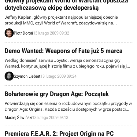
Główny projektant World of Warcraft opuszcza
dotychczasową ekipę developerską
Jeffery Kaplan, główny projektant najpopularniejszej obecnie
produkcji MMO, czyli World of Warcraft, zdecydował się na
opuszczenie zespołu twórców WoW-a. Nie oznacza to jednak
Piotr Doroń
13 lutego 2009 09:32
definitywnego odejścia z firmy Blizzard Entertainment.
Demo Wanted: Weapons of Fate już 5 marca
Według doniesień serwisu Joystiq, wersja demonstracyjna gry
Wanted, kontynuującej historię filmu z ubiegłego roku, pojawi się już
5 marca. Sprawa dotyczy najprawdopodobniej zarówno wersji na
Szymon Liebert
13 lutego 2009 09:24
Xboksa 360 i PlayStation 3. Informacja pochodzi z ulotki
promocyjnej dołączanej do F.E.A.R. 2: Project Origin. Na razie nie
wiemy co mogłoby znaleźć się w demie i czy pojawi się ono także w
Bohaterowie gry Dragon Age: Początek
wersji na pecety.
Potwierdzają się doniesienia o rozbudowanym początku przygody w
Dragon Age: Origins. Każda z sześciu dostępnych w grze postaci
podróż po świecie Dragon Age rozpocznie z zupełnie innej lokacji,
Maciej Śliwiński
13 lutego 2009 09:13
wykona inne zadania, zdobędzie inne przedmioty.
Premiera F.E.A.R. 2: Project Origin na PC