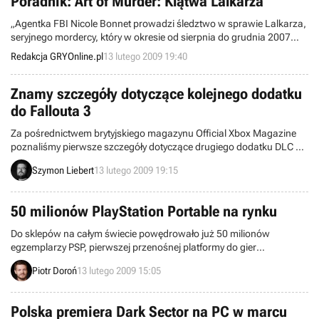
Poradnik: Art of Murder: Klątwa Lalkarza
„Agentka FBI Nicole Bonnet prowadzi śledztwo w sprawie Lalkarza,
seryjnego mordercy, który w okresie od sierpnia do grudnia 2007
działał na terenie Stanów Zjednoczonych. Ofiary swe zabijał w
Redakcja GRYOnline.pl
13 lutego 2009 19:40
specyficzny sposób i pozował na wzór marionetek, pozostawiając
przy każdej wizytówkę w postaci kukiełki ubranej w strój z czasów
Rewolucji Francuskiej."
Znamy szczegóły dotyczące kolejnego dodatku
do Fallouta 3
Za pośrednictwem brytyjskiego magazynu Official Xbox Magazine
poznaliśmy pierwsze szczegóły dotyczące drugiego dodatku DLC do
Fallouta 3. W odróżnieniu od wypuszczonej jakiś czas temu
Szymon Liebert
13 lutego 2009 19:15
Operation Anchorage, kolejne przygody najprawdopodobniej będą
skupiały się nie na walce, ale raczej na wykonywaniu zadań i
poznawaniu nowych postaci czyli tym, co w grze było zapewne
50 milionów PlayStation Portable na rynku
najciekawsze.
Do sklepów na całym świecie powędrowało już 50 milionów
egzemplarzy PSP, pierwszej przenośnej platformy do gier
wyprodukowanej przez Sony. Według nieoficjalnych danych serwisu
Piotr Doroń
13 lutego 2009 15:05
VGChartz.com, 45 milionów spośród nich zdążyło już znaleźć
nabywców.
Polska premiera Dark Sector na PC w marcu