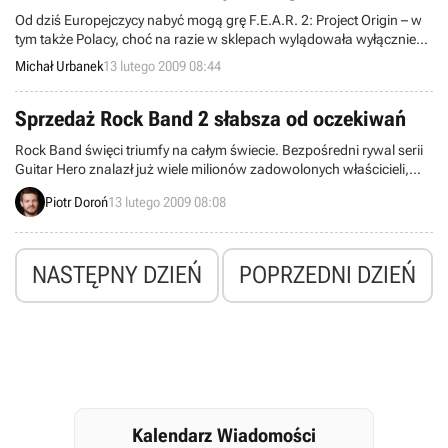
Od dziś Europejczycy nabyć mogą grę F.E.A.R. 2: Project Origin – w
tym także Polacy, choć na razie w sklepach wylądowała wyłącznie
edycja pecetowa w polskiej wersji językowej (napisy). Pora zacząć
Michał Urbanek
13 lutego 2009 08:44
się B.A.Ć.!
Sprzedaż Rock Band 2 słabsza od oczekiwań
Rock Band święci triumfy na całym świecie. Bezpośredni rywal serii
Guitar Hero znalazł już wiele milionów zadowolonych właścicieli,
choć jest oficjalnie dystrybuowany w mniejszej liczbie krajów. W
Piotr Doroń
13 lutego 2009 08:08
dużym stopniu jest to jednak zasługa pierwszej części cyklu. Druga,
jak wynika z danych grupy Viacom, sprzedaje się bowiem nieco
gorzej.
NASTĘPNY DZIEŃ
POPRZEDNI DZIEŃ
Kalendarz Wiadomości