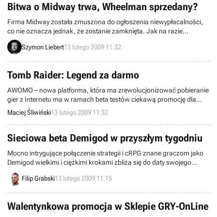
Kotaku otrzymał informację z anonimowego źródła, że projekt ten
Bitwa o Midway trwa, Wheelman sprzedany?
został anulowany.
Firma Midway została zmuszona do ogłoszenia niewypłacalności,
co nie oznacza jednak, że zostanie zamknięta. Jak na razie
europejski oddział wydawcy będzie kontynuował pracę. Pomimo
Szymon Liebert
13 lutego 2009 11:32
tego, sytuacja jest oczywiście poważna - długi firmy są bardzo duże,
a środków na ich pokrycie wciąż brakuje. W związku z tym pojawiły
się plotki o sprzedaży marki Wheelman, która miałaby trafić do
Tomb Raider: Legend za darmo
Ubisoftu.
AWOMO – nowa platforma, która ma zrewolucjonizować pobieranie
gier z Internetu ma w ramach beta testów ciekawą promocję dla
graczy. Przez najbliższy miesiąc zupełnie za darmo będzie można
Maciej Śliwiński
13 lutego 2009 11:32
pobrać i grać w Tomb Raider: Legend.
Sieciowa beta Demigod w przyszłym tygodniu
Mocno intrygujące połączenie strategii i cRPG znane graczom jako
Demigod wielkimi i ciężkimi krokami zbliża się do daty swojego
debiutu. Ale zanim on nastąpi czeka nas multiplayerowa beta.
Filip Grabski
13 lutego 2009 11:15
Walentynkowa promocja w Sklepie GRY-OnLine