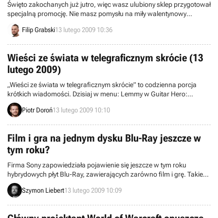
Święto zakochanych już jutro, więc wasz ulubiony sklep przygotował
specjalną promocję. Nie masz pomysłu na miły walentynowy
upominek? Zdaj się na nas.
Filip Grabski
13 lutego 2009 10:36
Wieści ze świata w telegraficznym skrócie (13
lutego 2009)
„Wieści ze świata w telegraficznym skrócie” to codzienna porcja
krótkich wiadomości. Dzisiaj w menu: Lemmy w Guitar Hero:
Metallica, majowa premiera Pokemon Platinum, opóźnienie Dragon
Piotr Doroń
13 lutego 2009 10:10
Quest IX, Walentynki w Lips i inne. Zapraszamy do lektury.
Film i gra na jednym dysku Blu-Ray jeszcze w
tym roku?
Firma Sony zapowiedziała pojawienie się jeszcze w tym roku
hybrydowych płyt Blu-Ray, zawierających zarówno film i grę. Takie
rozwiązanie jest możliwe oczywiście dzięki bardzo dużej pojemności
Szymon Liebert
13 lutego 2009 10:09
tego nośnika względem starszej technologii DVD. Cały pomysł
mógłby zwiększyć możliwości i siłę przebicia platformy PlayStation 3,
która jako jedyna oferowałaby swoiste „dwa w jednym”.