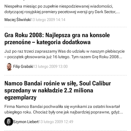
Niespełna miesiąc po zupełnie niespodziewanej wiadomości,
dotyczącej rosyjskiej premiery pecetowej wersji gry Dark Sector,
mamy kolejną miłą informację dla osób, zainteresowanych tym
Maciej Śliwiński
13 lutego 2009 14:14
tematem. Gra będzie bowiem oficjalnie dystrybuowana w Polsce.
Gra Roku 2008: Najlepsza gra na konsole
przenośne – kategoria dodatkowa
Już po raz trzeci zapraszamy Was do udziału w naszym plebiscycie
– początek głosowania już 16 lutego. Tym razem Grę Roku 2008
będziecie wybierać spośród 50 najważniejszych i
Filip Grabski
13 lutego 2009 13:00
najpopularniejszych tytułów wydanych w naszym kraju w minionym
roku.
Namco Bandai rośnie w siłę, Soul Calibur
sprzedany w nakładzie 2.2 miliona
egzemplarzy
Firma Namco Bandai pochwaliła się wynikami za ostatni kwartał
ubiegłego roku. Chociaż były one jak najbardziej poprawne, gdyż
odnotowano niezłe zyski, to w skali całego roku obroty spadły.
Szymon Liebert
13 lutego 2009 12:49
Przedstawiciele korporacji podali listę najpopularniejszych tytułów,
wśród których największym zainteresowaniem cieszyły się bijatyki.