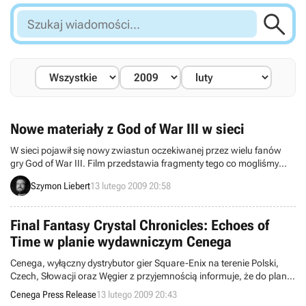

Szukaj
wiadomości...
Nowe materiały z God of War III w sieci
W sieci pojawił się nowy zwiastun oczekiwanej przez wielu fanów
gry God of War III. Film przedstawia fragmenty tego co mogliśmy
zobaczyć już wcześniej, jednak oferuje także wydarzenia znane
Szymon Liebert
13 lutego 2009 20:58
dotychczas głównie z doniesień tekstowych. Całość wygląda
niezwykle widowiskowo, przy czym wszystkie ujęcia podobno
stworzono bezpośrednio na silniku graficznym i nie dokonano
Final Fantasy Crystal Chronicles: Echoes of
żadnych retuszy.
Time w planie wydawniczym Cenega
Cenega, wyłączny dystrybutor gier Square-Enix na terenie Polski,
Czech, Słowacji oraz Węgier z przyjemnością informuje, że do planu
wydawniczego Cenega trafiła kolejna odsłona z kultowej serii, Final
Cenega Press Release
13 lutego 2009 20:43
Fantasy Crystal Chronicles: Echoes of Time na platformy Wii i NDS.