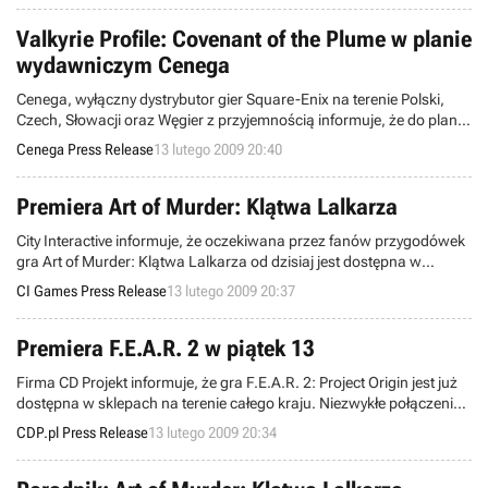
Valkyrie Profile: Covenant of the Plume w planie
wydawniczym Cenega
Cenega, wyłączny dystrybutor gier Square-Enix na terenie Polski,
Czech, Słowacji oraz Węgier z przyjemnością informuje, że do planu
wydawniczego Cenega trafił rewelacyjny RPG na NDS – Valkyrie
Cenega Press Release
13 lutego 2009 20:40
Profile: Covenant of the Plume.
Premiera Art of Murder: Klątwa Lalkarza
City Interactive informuje, że oczekiwana przez fanów przygodówek
gra Art of Murder: Klątwa Lalkarza od dzisiaj jest dostępna w
sprzedaży. Gra ukazuje się na rynku w polskiej wersji kinowej, w
CI Games Press Release
13 lutego 2009 20:37
cenie detalicznej 49,99 zł.
Premiera F.E.A.R. 2 w piątek 13
Firma CD Projekt informuje, że gra F.E.A.R. 2: Project Origin jest już
dostępna w sklepach na terenie całego kraju. Niezwykłe połączenie
dynamicznej strzelanki z fabułą rodem z filmów grozy zapewniło
CDP.pl Press Release
13 lutego 2009 20:34
pierwszej części uznanie i wiele prestiżowych nagród.