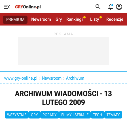




Newsroom
Gry
Rankingi
Listy
Recenzje
PREMIUM
www.gry-online.pl
Newsroom
Archiwum


ARCHIWUM WIADOMOŚCI - 13
LUTEGO 2009
WSZYSTKIE
GRY
PORADY
FILMY I SERIALE
TECH
TEMATY