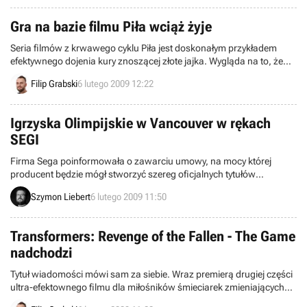
2GB.
Gra na bazie filmu Piła wciąż żyje
Seria filmów z krwawego cyklu Piła jest doskonałym przykładem
efektywnego dojenia kury znoszącej złote jajka. Wygląda na to, że
zapowiadana jakiś czas temu gra na bazie Pił trafi do tej samej
Filip Grabski
6 lutego 2009 12:22
kategorii.
Igrzyska Olimpijskie w Vancouver w rękach
SEGI
Firma Sega poinformowała o zawarciu umowy, na mocy której
producent będzie mógł stworzyć szereg oficjalnych tytułów
związanych z Zimowymi Igrzyskami Olimpijskimi w Vancouver w
Szymon Liebert
6 lutego 2009 11:50
2010 roku. Wydawca nabył prawa do opublikowania dzieł na
konsole (także przenośne), pecety, komórki oraz automaty. Na mocy
licencji powstanie więc kilka odrębnych pozycji o poszczególnych
Transformers: Revenge of the Fallen - The Game
sportach.
nadchodzi
Tytuł wiadomości mówi sam za siebie. Wraz premierą drugiej części
ultra-efektownego filmu dla miłośników śmieciarek zmieniających
się w roboty oraz wdzięków Megan Fox – pojawi się bazująca na