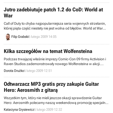
światowego kryzysu i zmian w kursie jena, które pokrzyżowały plany
wielu innym japońskim korporacjom. Kto jest odpowiedzialny za ten
Jutro zadebiutuje patch 1.2 do CoD: World at
sukces? Oczywiście, sam Solid Snake.
War
Call of Duty to chyba najpopularniejsza seria wojennych strzelanin,
której piąta część niestety nie jest wolna od błędów. World at War
zostanie jutro uaktualniona do wersji 1.2.
Filip Grabski
6 lutego 2009 14:05
Kilka szczegółów na temat Wolfensteina
Podczas trwającej właśnie imprezy Comic-Con 09 firmy Activision i
Raven Studios zademonstrowały nowego Wolfensteina w akcji.
Chociaż sam materiał pokrywał się z tym, który pokazano na
Dorota Drużko
6 lutego 2009 12:51
ubiegłorocznej edycji QuakeConu (filmik z tamtego konwentu
możecie znaleźć tutaj), odwiedzającym redaktorom IGN-u udało się
żebrać więcej informacji o grze niż wówczas.
Odtwarzacz MP3 gratis przy zakupie Guitar
Hero: Aerosmith z gitarą
Wszystkim tym, który nie mieli jeszcze okazji sprawdzenie Guitar
Hero: Aerosmith polecamy naszą weekendową promocję specjalną.
Każda osoba, która kupi Guitar Hero: Aerosmith w wersji na PS3
Katarzyna Grysiewicz
6 lutego 2009 12:32
otrzyma zupełnie za darmo odtwarzacz MP3 Creative Muvo T100