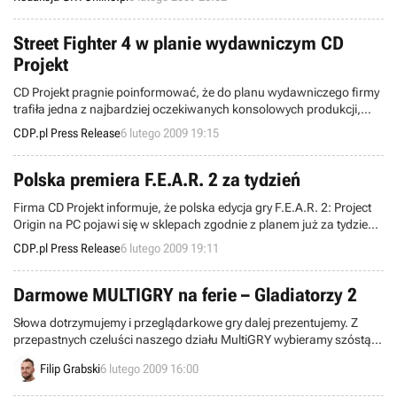
20 000 złotych.
Street Fighter 4 w planie wydawniczym CD
Projekt
CD Projekt pragnie poinformować, że do planu wydawniczego firmy
trafiła jedna z najbardziej oczekiwanych konsolowych produkcji,
nowa część kultowej serii Street Fighter! Gra na PlayStation 3 oraz
CDP.pl Press Release
6 lutego 2009 19:15
Xbox 360 ukaże się w Polsce równocześnie z europejską premierą,
20 lutego br.
Polska premiera F.E.A.R. 2 za tydzień
Firma CD Projekt informuje, że polska edycja gry F.E.A.R. 2: Project
Origin na PC pojawi się w sklepach zgodnie z planem już za tydzień,
w piątek 13 lutego. Premiera w kraju odbędzie się równoczeście z
CDP.pl Press Release
6 lutego 2009 19:11
europejską!
Darmowe MULTIGRY na ferie – Gladiatorzy 2
Słowa dotrzymujemy i przeglądarkowe gry dalej prezentujemy. Z
przepastnych czeluści naszego działu MultiGRY wybieramy szóstą
już pozycję wartą uwagi. Przed Wami Gladiatorzy 2.
Filip Grabski
6 lutego 2009 16:00