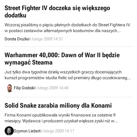
Street Fighter IV doczeka się większego
dodatku
Wczoraj pisaliśmy o pięciu płatnych dodatkach do Street Fightera IV
w postaci zestawów alternatywnych kostiumów dla naszych
wojowników, które mają pojawiać się w ramach usług sieciowych
Dorota Drużko
6 lutego 2009 14:51
PS Network i Xbox Live w każdy wtorek począwszy od 17 lutego,
czyli dnia światowej premiery konsolowych wersji gry. Okazuje się
jednak, że Capcom zamierza wypuścić także większe, a przy tym
Warhammer 40,000: Dawn of War II będzie
darmowe rozszerzenie - Championship Mode Expansion Pack.
wymagać Steama
Już tylko dwa tygodnie dzielą wszystkich graczy doceniających
kunszt programistów studia Relic od premiery długo oczekiwanego
sequela RTS-a Warhammer 40K: Dawn of War.
Filip Grabski
6 lutego 2009 14:40
Solid Snake zarabia miliony dla Konami
Firma Konami opublikowała wyniki finansowe za ostatnie 9
miesięcy. Wydawca i producent uzyskał większe zyski niż w
analogicznym okresie roku poprzedniego, nawet pomimo
Szymon Liebert
6 lutego 2009 14:17
niekorzystnych warunków rynkowych i walutowych, czyli