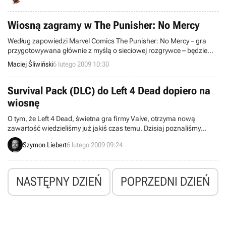
Zapraszamy do lektury.
Wiosną zagramy w The Punisher: No Mercy
Według zapowiedzi Marvel Comics The Punisher: No Mercy – gra
przygotowywana głównie z myślą o sieciowej rozgrywce – będzie
dostępna w usłudze PlayStation Network już tej wiosny.
Maciej Śliwiński
6 lutego 2009 10:30
Survival Pack (DLC) do Left 4 Dead dopiero na
wiosnę
O tym, że Left 4 Dead, świetna gra firmy Valve, otrzyma nową
zawartość wiedzieliśmy już jakiś czas temu. Dzisiaj poznaliśmy
szczegóły nadchodzącej paczki, która doda nowy tryb zabawy i
Szymon Liebert
6 lutego 2009 09:24
umożliwi prowadzenie rozgrywki Versus w dwóch znanych już
kampaniach. Ponadto, tytuł otrzyma zestaw narzędzi umożliwiający
tworzenie własnych misji. Niestety, na to wszystko trzeba będzie
poczekać do wiosny.
NASTĘPNY DZIEŃ
POPRZEDNI DZIEŃ