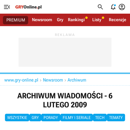




Newsroom
Gry
Rankingi
Listy
Recenzje
PREMIUM
www.gry-online.pl
Newsroom
Archiwum


ARCHIWUM WIADOMOŚCI - 6
LUTEGO 2009
WSZYSTKIE
GRY
PORADY
FILMY I SERIALE
TECH
TEMATY