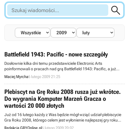

Szukaj
wiadomości...
Battlefield 1943: Pacific - nowe szczegóły
Dosłownie kilka dni temu przedstawiciele Electronic Arts
poinformowali o pracach nad grą Battlefield 1943: Pacific, a już
wiadomo o niej nieco więcej. Zgodnie bowiem z wcześniejszymi
Maciej Myrcha
6 lutego 2009 21:25
obietnicami gra pokazana została na imprezie Comic Con, gdzie
redaktorzy serwisu Kotaku mieli okazję przyjrzeć się jej z bliska.
Plebiscyt na Grę Roku 2008 rusza już wkrótce.
Do wygrania Komputer Marzeń Gracza o
wartości 20 000 złotych
Już od 16 lutego każdy z Was będzie mógł wziąć udział plebiscycie
Gra Roku 2008, którego celem jest wyłonienie najlepszej gry roku
2008. Na glosujących czeka Komputer Marzeń Gracza o wartości
Redakcja GRYOnline.pl
6 lutego 2009 20:02