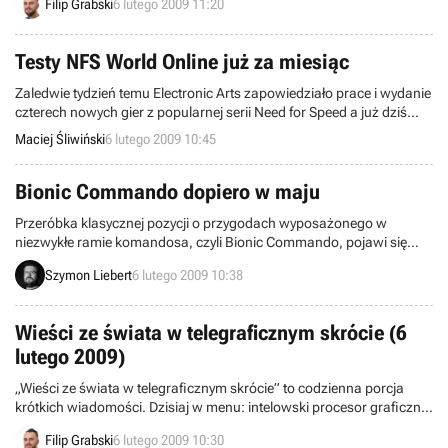
Filip Grabski
6 lutego 2009 11:20
nim gra komputerowa.
Testy NFS World Online już za miesiąc
Zaledwie tydzień temu Electronic Arts zapowiedziało prace i wydanie
czterech nowych gier z popularnej serii Need for Speed a już dziś
docierają do nas informacje o początku otwartych testów jednej z
Maciej Śliwiński
6 lutego 2009 10:45
nich - Need for Speed World Online.
Bionic Commando dopiero w maju
Przeróbka klasycznej pozycji o przygodach wyposażonego w
niezwykłe ramie komandosa, czyli Bionic Commando, pojawi się
dopiero w maju. Wcześniej oczekiwaliśmy jej już w marcu tego roku,
Szymon Liebert
6 lutego 2009 10:38
jednak jak widać, niestety pozycja zaliczy drobne opóźnienie. Dzieło
ma zostać wydane w pierwszej kolejności na konsole Xbox 360 i
PlayStation 3, a dopiero nieco później na komputery osobiste.
Wieści ze świata w telegraficznym skrócie (6
lutego 2009)
„Wieści ze świata w telegraficznym skrócie” to codzienna porcja
krótkich wiadomości. Dzisiaj w menu: intelowski procesor graficzny
w PS4, brak Blizzarda na E3, Warhammer Online w Rosji, nowe
Filip Grabski
6 lutego 2009 10:30
kolory PSP i pecetowy port Dark Sector. Tradycyjnie – to nie wszystko.